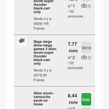
storm super
thunder
n°1
black-cart
/ 52
only
annonces
Vendu il y a
3629j 15h
France
Sega mega
7.77 €
drive-mega
games 3 alien
FDPIN
storm super
thunder
n°2
black-cart
/ 52
only
annonces
Vendu il y a
3575j 8h
France
Alien storm -
8.44 €
cartouche
seule en
FDPIN
loose
n°3