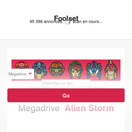
Foolset
95 396 annonces
scan en cours...
<<< Alien Soldier
Alien³ >>>
Megadrive
Alien Storm