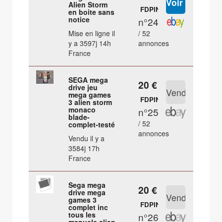
Alien Storm
FDPIN
en boite sans
notice
n°24
Mise en ligne il
/ 52
y a 3597j 14h
annonces
France
SEGA mega
20 €
drive jeu
mega games
FDPIN
3 alien storm
monaco
n°25
blade-
/ 52
complet-testé
annonces
Vendu il y a
3584j 17h
France
Sega mega
20 €
drive mega
games 3
FDPIN
complet inc
tous les
n°26