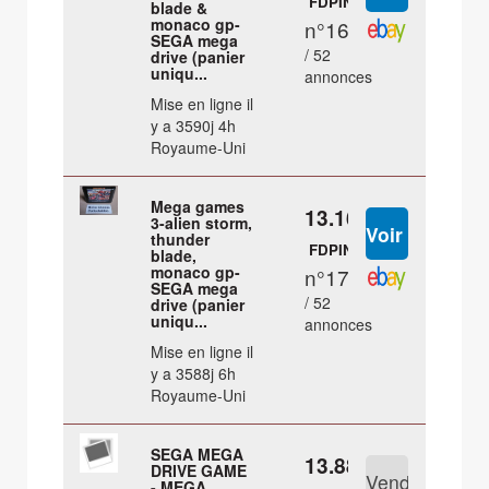
FDPIN
blade &
monaco gp-
n°16
SEGA mega
/ 52
drive (panier
uniqu...
annonces
Mise en ligne il
y a 3590j 4h
Royaume-Uni
Mega games
13.16 €
3-alien storm,
thunder
FDPIN
blade,
monaco gp-
n°17
SEGA mega
/ 52
drive (panier
uniqu...
annonces
Mise en ligne il
y a 3588j 6h
Royaume-Uni
SEGA MEGA
13.88 €
DRIVE GAME
- MEGA