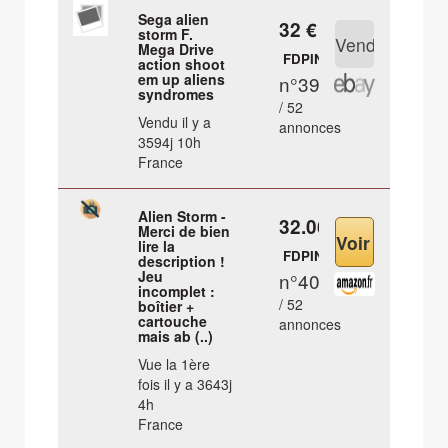
Sega alien
32 €
storm F.
Mega Drive
FDPIN
action shoot
em up aliens
n°39
syndromes
/ 52
Vendu il y a
annonces
3594j 10h
France
Alien Storm -
32.06 €
Merci de bien
lire la
FDPIN
description !
Jeu
n°40
incomplet :
/ 52
boîtier +
cartouche
annonces
mais ab (..)
Vue la 1ère
fois il y a 3643j
4h
France