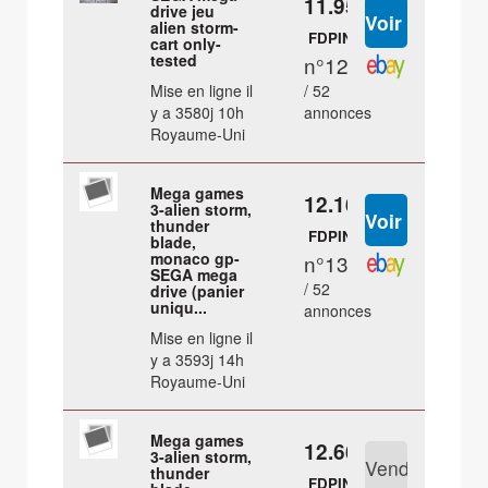
11.95 €
drive jeu
alien storm-
FDPIN
cart only-
tested
n°12
Mise en ligne il
/ 52
y a 3580j 10h
annonces
Royaume-Uni
Mega games
12.16 €
3-alien storm,
thunder
FDPIN
blade,
monaco gp-
n°13
SEGA mega
/ 52
drive (panier
uniqu...
annonces
Mise en ligne il
y a 3593j 14h
Royaume-Uni
Mega games
12.66 €
3-alien storm,
thunder
FDPIN