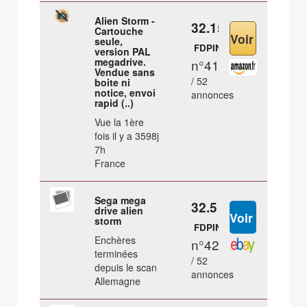
Alien Storm -
32.15 €
Cartouche
seule,
FDPIN
version PAL
megadrive.
n°41
Vendue sans
/ 52
boite ni
notice, envoi
annonces
rapid (..)
Vue la 1ère
fois il y a 3598j
7h
France
Sega mega
32.5 €
drive alien
storm
FDPIN
Enchères
n°42
terminées
/ 52
depuis le scan
annonces
Allemagne