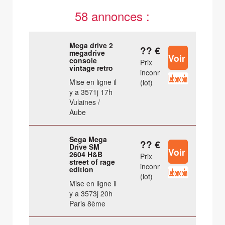
58 annonces :
Mega drive 2
?? €
megadrive
console
Prix
vintage retro
inconnu
Mise en ligne il
(lot)
y a 3571j 17h
Vulaines /
Aube
Sega Mega
?? €
Drive SM
2604 H&B
Prix
street of rage
inconnu
edition
(lot)
Mise en ligne il
y a 3573j 20h
Paris 8ème