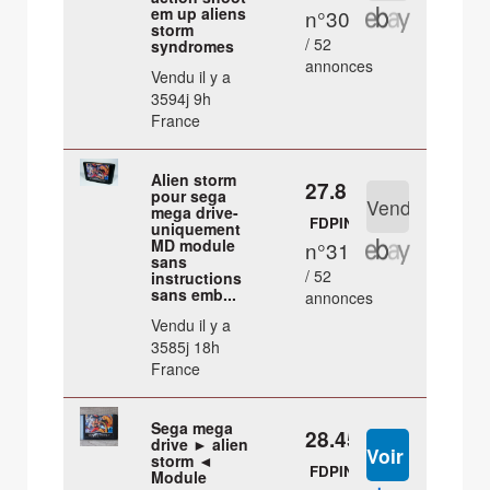
em up aliens
n°30
storm
/ 52
syndromes
annonces
Vendu il y a
3594j 9h
France
Alien storm
27.8 €
pour sega
mega drive-
FDPIN
uniquement
MD module
n°31
sans
/ 52
instructions
sans emb...
annonces
Vendu il y a
3585j 18h
France
Sega mega
28.45 €
drive ► alien
storm ◄
FDPIN
Module