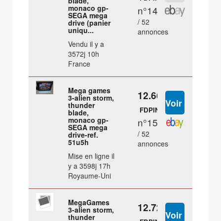
blade,
monaco gp-
n°14
SEGA mega
/ 52
drive (panier
uniqu...
annonces
Vendu il y a
3572j 10h
France
Mega games
12.66 €
3-alien storm,
thunder
FDPIN
blade,
monaco gp-
n°15
SEGA mega
/ 52
drive-ref.
51u5h
annonces
Mise en ligne il
y a 3598j 17h
Royaume-Uni
MegaGames
12.72 €
3-alien storm,
thunder