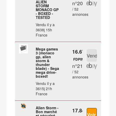
ALIEN
n°20
STORM
/ 52
MONACO GP
- BOXED -
annonces
TESTED
Vendu il y a
3638j 15h
France
Mega games
16.67 €
3 (monaco
gp, alien
FDPIN
storm &
thunder
n°21
blade) - Sega
/ 52
mega drive-
boxed!
annonces
Vendu il y a
3615j 21h
France
Alien Storm -
17.84 €
Bon marché
et sécurisé.