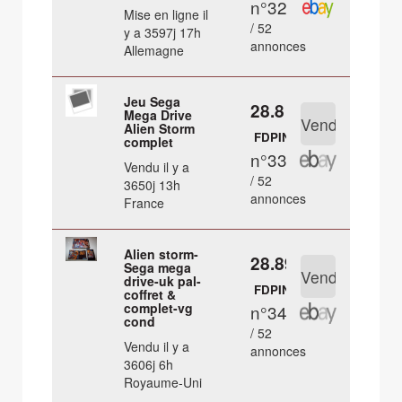
n°32
Mise en ligne il
/ 52
y a 3597j 17h
annonces
Allemagne
Jeu Sega
28.8 €
Mega Drive
Alien Storm
FDPIN
complet
n°33
Vendu il y a
/ 52
3650j 13h
annonces
France
Alien storm-
28.89 €
Sega mega
drive-uk pal-
FDPIN
coffret &
complet-vg
n°34
cond
/ 52
Vendu il y a
annonces
3606j 6h
Royaume-Uni