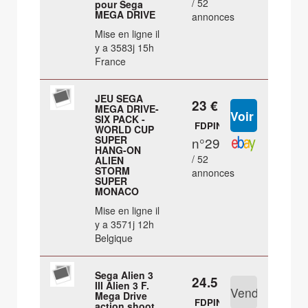
/ 52
pour Sega
MEGA DRIVE
annonces
Mise en ligne il
y a 3583j 15h
France
JEU SEGA
23 €
MEGA DRIVE-
SIX PACK -
FDPIN
WORLD CUP
SUPER
n°29
HANG-ON
/ 52
ALIEN
STORM
annonces
SUPER
MONACO
Mise en ligne il
y a 3571j 12h
Belgique
Sega Alien 3
24.5 €
III Alien 3 F.
Mega Drive
FDPIN
action shoot