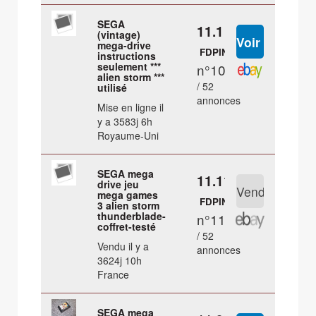
SEGA
11.1 €
(vintage)
mega-drive
FDPIN
instructions
seulement ***
n°10
alien storm ***
/ 52
utilisé
annonces
Mise en ligne il
y a 3583j 6h
Royaume-Uni
SEGA mega
11.11 €
drive jeu
mega games
FDPIN
3 alien storm
thunderblade-
n°11
coffret-testé
/ 52
Vendu il y a
annonces
3624j 10h
France
SEGA mega