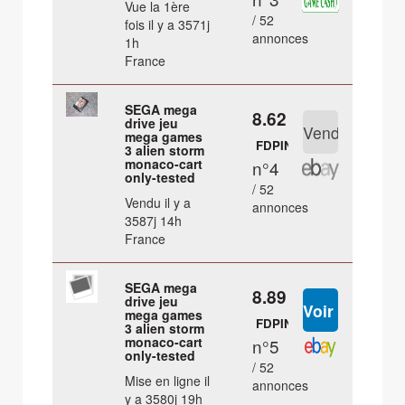
Vue la 1ère
/ 52
fois il y a 3571j
annonces
1h
France
SEGA mega
8.62 €
drive jeu
mega games
FDPIN
3 alien storm
monaco-cart
n°4
only-tested
/ 52
Vendu il y a
annonces
3587j 14h
France
SEGA mega
8.89 €
drive jeu
mega games
FDPIN
3 alien storm
monaco-cart
n°5
only-tested
/ 52
Mise en ligne il
annonces
y a 3580j 19h