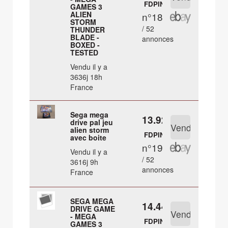
FDPIN
GAMES 3
ALIEN
n°18
STORM
/ 52
THUNDER
BLADE -
annonces
BOXED -
TESTED
Vendu il y a
3636j 18h
France
Sega mega
13.92 €
drive pal jeu
alien storm
FDPIN
avec boite
n°19
Vendu il y a
/ 52
3616j 9h
annonces
France
SEGA MEGA
14.44 €
DRIVE GAME
- MEGA
FDPIN
GAMES 3