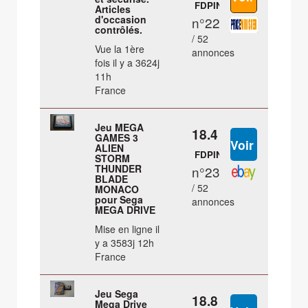
FDPIN
Articles
d'occasion
n°22
contrôlés.
/ 52
Vue la 1ère
annonces
fois il y a 3624j
11h
France
Jeu MEGA
18.4 €
GAMES 3
ALIEN
FDPIN
STORM
THUNDER
n°23
BLADE
/ 52
MONACO
pour Sega
annonces
MEGA DRIVE
Mise en ligne il
y a 3583j 12h
France
Jeu Sega
18.8 €
Mega Drive