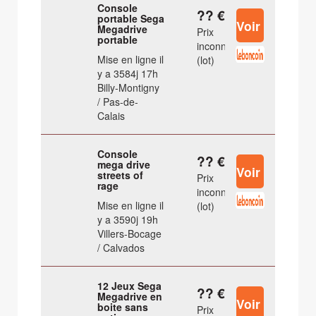
Console
?? €
portable Sega
Megadrive
Prix
portable
inconnu
Mise en ligne il
(lot)
y a 3584j 17h
Billy-Montigny
/ Pas-de-
Calais
Console
?? €
mega drive
streets of
Prix
rage
inconnu
Mise en ligne il
(lot)
y a 3590j 19h
Villers-Bocage
/ Calvados
12 Jeux Sega
?? €
Megadrive en
boite sans
Prix