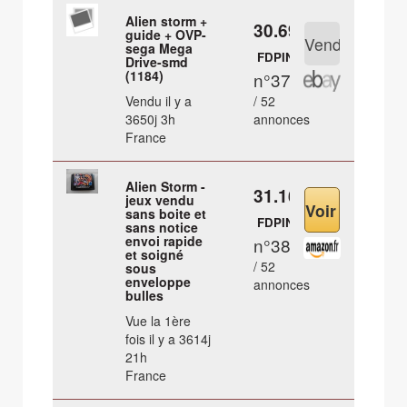
Alien storm +
30.69 €
guide + OVP-
sega Mega
FDPIN
Drive-smd
(1184)
n°37
Vendu il y a
/ 52
3650j 3h
annonces
France
Alien Storm -
31.16 €
jeux vendu
sans boite et
FDPIN
sans notice
envoi rapide
n°38
et soigné
/ 52
sous
enveloppe
annonces
bulles
Vue la 1ère
fois il y a 3614j
21h
France