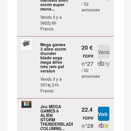
manuels alien
/ 52
storm super
mona...
annonces
Vendu il y a
3652j 8h
France
Mega games
20 €
3 alien storm
thunder
FDPIN
blade sega
mega drive
n°27
très rare pal
/ 52
version
annonces
Vendu il y a
3574j 21h
France
Jeu MEGA
22.4 €
GAMES 6
ALIEN
FDPIN
STORM
THUNDERBLADE
n°28
COLUMNS...