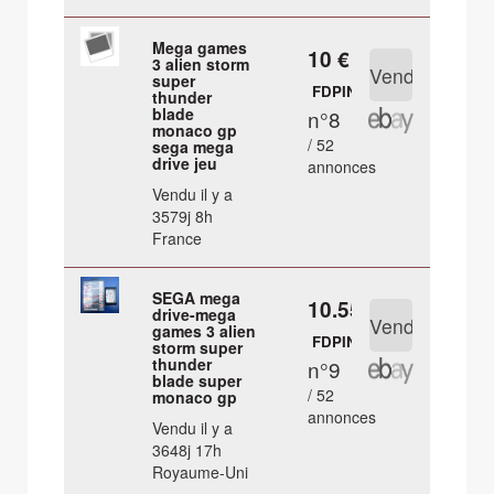
Mega games
10 €
3 alien storm
super
FDPIN
thunder
blade
n°8
monaco gp
/ 52
sega mega
drive jeu
annonces
Vendu il y a
3579j 8h
France
SEGA mega
10.55 €
drive-mega
games 3 alien
FDPIN
storm super
thunder
n°9
blade super
/ 52
monaco gp
annonces
Vendu il y a
3648j 17h
Royaume-Uni