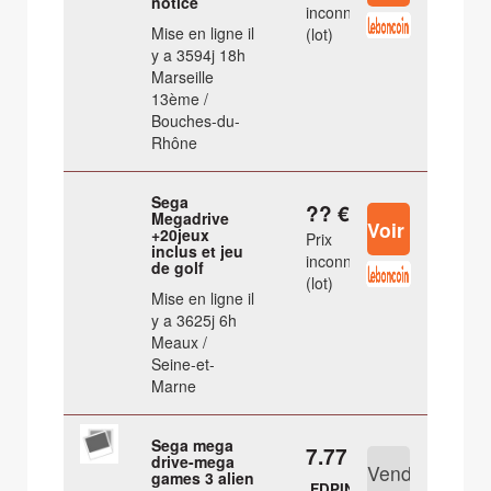
notice
inconnu
Mise en ligne il
(lot)
y a 3594j 18h
Marseille
13ème /
Bouches-du-
Rhône
Sega
?? €
Megadrive
+20jeux
Prix
inclus et jeu
inconnu
de golf
(lot)
Mise en ligne il
y a 3625j 6h
Meaux /
Seine-et-
Marne
Sega mega
7.77 €
drive-mega
games 3 alien
FDPIN