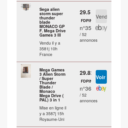
Sega alien
29.5 €
storm super
thunder
FDPIN
blade
MONACO GP
n°35
F. Mega Drive
/ 52
Games 3 III
annonces
Vendu il y a
3581j 10h
France
Mega Games
29.82 €
3 Alien Storm
/ Super
FDPIN
Thunder
Blade /
n°36
Monaco
/ 52
Mega Drive (
PAL) 3 in 1
annonces
Mise en ligne il
y a 3587j 15h
Royaume-Uni