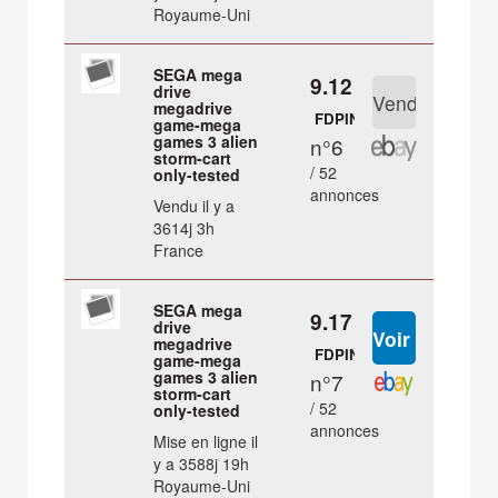
Royaume-Uni
SEGA mega
9.12 €
drive
megadrive
FDPIN
game-mega
games 3 alien
n°6
storm-cart
/ 52
only-tested
annonces
Vendu il y a
3614j 3h
France
SEGA mega
9.17 €
drive
megadrive
FDPIN
game-mega
games 3 alien
n°7
storm-cart
/ 52
only-tested
annonces
Mise en ligne il
y a 3588j 19h
Royaume-Uni