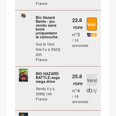
France
Bio Hazard
22.8 €
Battle - jeu
vendu sans
FDPIN
boite
uniquement
n°3
la cartouche
/ 18
Vue la 1ère
annonces
fois il y a 3623j
20h
France
BIO HAZARD
25.8 €
BATTLE-sega
mega drive
FDPIN
Vendu il y a
n°4
3589j 14h
/ 18
France
annonces