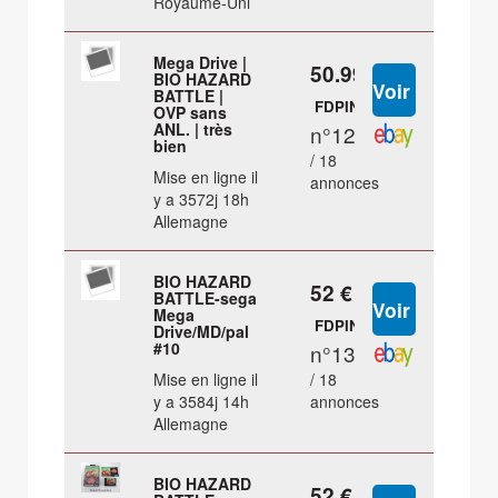
Royaume-Uni
Mega Drive |
50.99 €
BIO HAZARD
BATTLE |
FDPIN
OVP sans
ANL. | très
n°12
bien
/ 18
Mise en ligne il
annonces
y a 3572j 18h
Allemagne
BIO HAZARD
52 €
BATTLE-sega
Mega
FDPIN
Drive/MD/pal
#10
n°13
Mise en ligne il
/ 18
y a 3584j 14h
annonces
Allemagne
BIO HAZARD
52 €