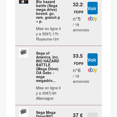
Bio hazard
32.22 €
battle (Sega
mega drive)
FDPIN
boxed. gc.
rare. gratuit p
n°5
+ p.
/ 18
Mise en ligne il
annonces
y a 3597j 17h
Royaume-Uni
Sega of
33.51 €
America, Inc.
BIO HAZARD
FDPIN
BATTLE
(Mega Drive)
n°6
OA Gebr. -
/ 18
sega
megadriv...
annonces
Mise en ligne il
y a 3587j 6h
Allemagne
Sega Mega
37 €
Drive/BIO