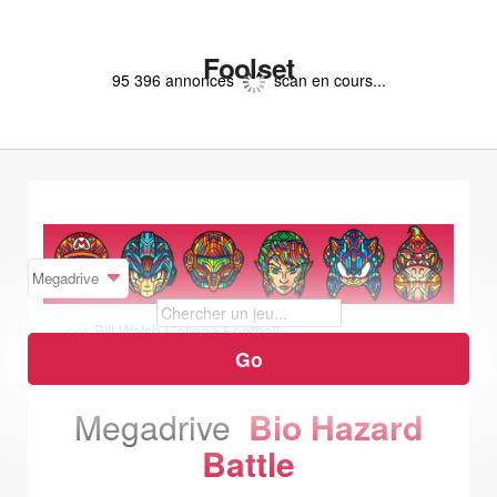
Foolset
95 396 annonces
scan en cours...
<<< Bill Walsh College Football
Blades of Vengeance >>>
Megadrive
Bio Hazard
Battle