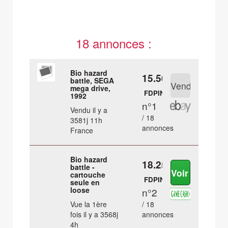
18 annonces :
Bio hazard
15.56 €
battle, SEGA
mega drive,
FDPIN
1992
n°1
Vendu il y a
/ 18
3581j 11h
annonces
France
Bio hazard
18.25 €
battle -
cartouche
FDPIN
seule en
loose
n°2
Vue la 1ère
/ 18
fois il y a 3568j
annonces
4h