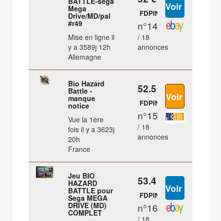
BATTLE-sega
Mega
FDPIN
Drive/MD/pal
#r49
n°14
Mise en ligne il
/ 18
y a 3589j 12h
annonces
Allemagne
Bio Hazard
52.5 €
Battle -
manque
FDPIN
notice
n°15
Vue la 1ère
/ 18
fois il y a 3623j
annonces
20h
France
Jeu BIO
53.4 €
HAZARD
BATTLE pour
FDPIN
Sega MEGA
DRIVE (MD)
n°16
COMPLET
/ 18