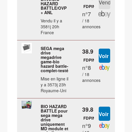
HAZARD
FDPIN
BATTLE/OVP
+ ANL
n°7
Vendu il y a
/ 18
3581j 20h
annonces
France
SEGA mega
38.9 €
drive
megadrive
FDPIN
game-bio
hazard battle-
n°8
complet-testé
/ 18
Mise en ligne il
annonces
y a 3573j 23h
Royaume-Uni
BIO HAZARD
39.8 €
BATTLE pour
sega mega
FDPIN
drive
uniquement
n°9
MD module et