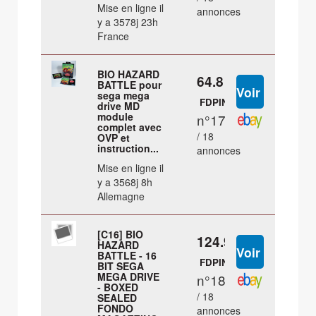
Mise en ligne il
annonces
y a 3578j 23h
France
BIO HAZARD
64.8 €
BATTLE pour
sega mega
FDPIN
drive MD
module
n°17
complet avec
/ 18
OVP et
instruction...
annonces
Mise en ligne il
y a 3568j 8h
Allemagne
[C16] BIO
124.9 €
HAZARD
BATTLE - 16
FDPIN
BIT SEGA
MEGA DRIVE
n°18
- BOXED
/ 18
SEALED
FONDO
annonces