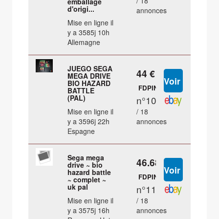
/ 18
emballage
d'origi...
annonces
Mise en ligne il
y a 3585j 10h
Allemagne
JUEGO SEGA
44 €
MEGA DRIVE
BIO HAZARD
FDPIN
BATTLE
(PAL)
n°10
Mise en ligne il
/ 18
y a 3596j 22h
annonces
Espagne
Sega mega
46.68 €
drive ~ bio
hazard battle
FDPIN
~ complet ~
uk pal
n°11
Mise en ligne il
/ 18
y a 3575j 16h
annonces