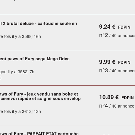
 2 brutal deluxe - cartouche seule en
9.24 €
FDPIN
n°2
/ 40 annonce
e fois il y a 3568j 16h
ent paws of Fury sega Mega Drive
9.99 €
FDPIN
n°3
/ 40 annonce
gne il y a 3582j 7h
e
aws of Fury - jeux vendu sans boite et
10.89 €
FDPIN
iceenvoi rapide et soigné sous envelop
n°4
/ 40 annonce
e fois il y a 3612j 12h
Paws of Fury - PARFAIT ETAT cartouche