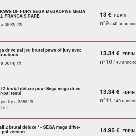
PAWS OF FURY SEGA MEGADRIVE MEGA
13 €
FDPIN
AL FRANCAIS RARE
n°9
/ 40 annonce
y a 3592j 22h
 drive pal jeu brutal paws of jury avec
13.34 €
FDPIN
tructions
n°10
/ 40 annon
y a 3614j 1h
l 2 brutal deluxe pour Sega mega drive
13.34 €
FDPIN
r-pal testé
n°11
/ 40 annon
gne il y a 3586j 3h
-Uni
ll 2 brutal deluxe * - SEGA mega drive-
14.95 €
FDPIN
-pal version