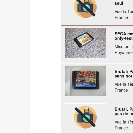
seul
Vue la 1èr
France
SEGA meg
only-tes
Mise en li
Royaume
Brutal: P
sans noti
Vue la 1èr
France
Brutal: P
pas de n
Vue la 1èr
France