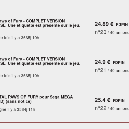
Paws of Fury - COMPLET VERSION
24.89 €
FDPIN
E. Une étiquette est présente sur le jeu,
n°20
/ 40 annon
e fois il y a 3665j 10h
Paws of Fury - COMPLET VERSION
24.9 €
FDPIN
E. Une étiquette est présente sur le jeu,
n°21
/ 40 annon
e fois il y a 3665j 10h
TAL PAWS OF FURY pour Sega MEGA
25.4 €
FDPIN
D) (sans notice)
n°22
/ 40 annon
gne il y a 3584j 11h