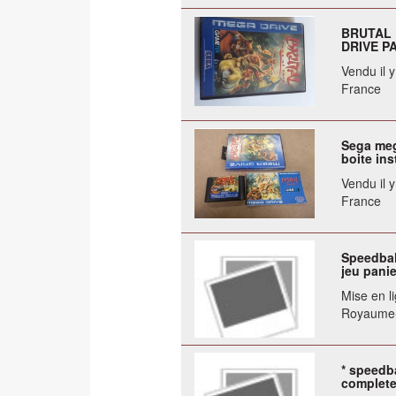
BRUTAL 
DRIVE P
Vendu il 
France
Sega mega
boite ins
Vendu il 
France
Speedbal
jeu panie
Mise en li
Royaume
* speedba
complete