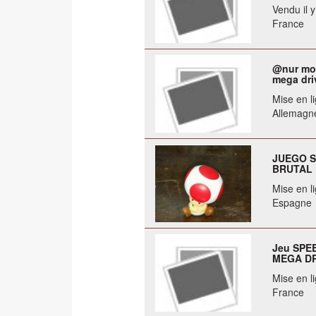
Vendu il 
France
@nur mod
mega dri
Mise en li
Allemagn
JUEGO S
BRUTAL
Mise en li
Espagne
Jeu SPE
MEGA DR
Mise en li
France