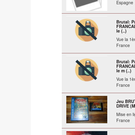
Espagne
Brutal: 
FRANCAIS
le (..)
Vue la 1èr
France
Brutal: 
FRANCAIS
le m (..)
Vue la 1èr
France
Jeu BRU
DRIVE (M
Mise en li
France