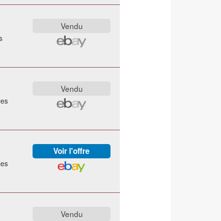
s
ces
ces