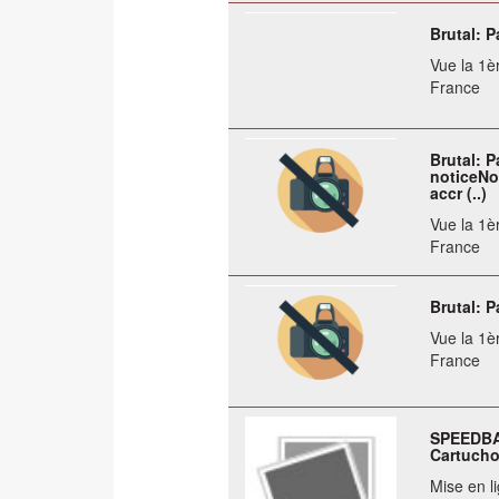
Brutal: P
Vue la 1èr
France
Brutal: P
noticeNot
accr (..)
Vue la 1èr
France
Brutal: 
Vue la 1èr
France
SPEEDBA
Cartucho
Mise en li