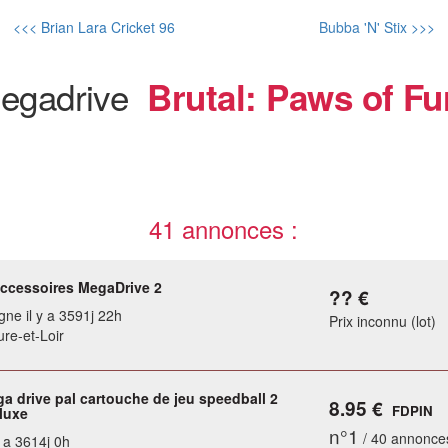
<<< Brian Lara Cricket 96
Bubba 'N' Stix >>>
egadrive
Brutal: Paws of Fu
41 annonces :
accessoires MegaDrive 2
?? €
gne il y a 3591j 22h
Prix inconnu (lot)
ure-et-Loir
a drive pal cartouche de jeu speedball 2
8.95 €
FDPIN
luxe
n°1
/ 40 annonce
y a 3614j 0h