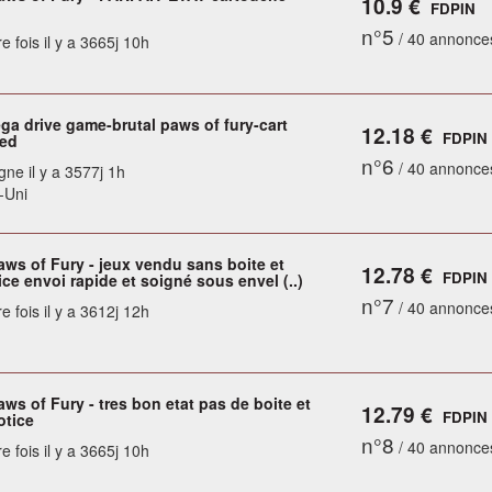
10.9 €
FDPIN
n°5
/ 40 annonce
e fois il y a 3665j 10h
a drive game-brutal paws of fury-cart
12.18 €
FDPIN
ted
n°6
/ 40 annonce
gne il y a 3577j 1h
-Uni
aws of Fury - jeux vendu sans boite et
12.78 €
FDPIN
ce envoi rapide et soigné sous envel (..)
n°7
/ 40 annonce
e fois il y a 3612j 12h
aws of Fury - tres bon etat pas de boite et
12.79 €
FDPIN
otice
n°8
/ 40 annonce
e fois il y a 3665j 10h