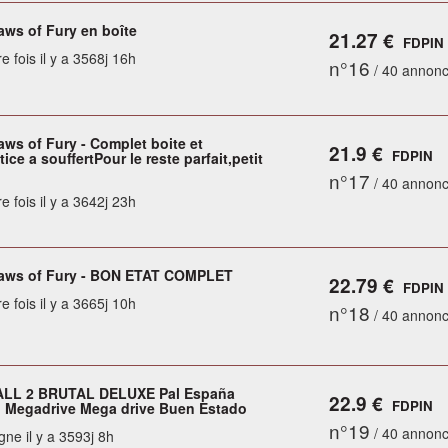
aws of Fury en boîte
21.27 €
FDPIN
e fois il y a 3568j 16h
n°16
/ 40 annon
aws of Fury - Complet boite et
21.9 €
FDPIN
ice a souffertPour le reste parfait,petit
n°17
/ 40 annon
e fois il y a 3642j 23h
Paws of Fury - BON ETAT COMPLET
22.79 €
FDPIN
e fois il y a 3665j 10h
n°18
/ 40 annon
LL 2 BRUTAL DELUXE Pal España
22.9 €
FDPIN
 Megadrive Mega drive Buen Estado
n°19
/ 40 annon
gne il y a 3593j 8h