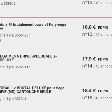
n°12
/ 40 annon
y a 3595j 2h
ule @ brutalement paws of Fury-sega
16.8 €
FDPIN
ve
n°13
/ 40 annon
gne il y a 3568j 23h
e
EGA MEGA DRIVE SPEEDBALL 2-
17.9 €
FDPIN
 DELUXE
n°14
/ 40 annon
gne il y a 3592j 11h
EDBALL 2 BRUTAL DELUXE pour Sega
18.4 €
FDPIN
IVE (MD) CARTOUCHE SEULE
n°15
/ 40 annon
gne il y a 3573j 1h