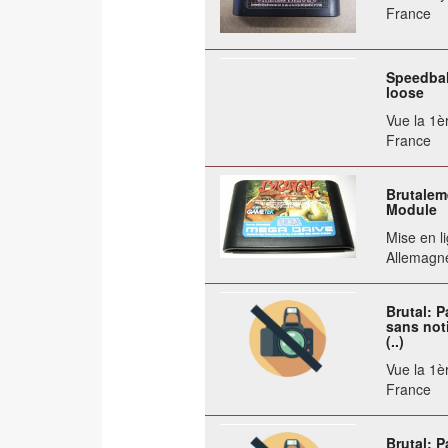
France
Speedball
loose
Vue la 1èr
France
Brutalem
Module
Mise en li
Allemagn
Brutal: P
sans not
(..)
Vue la 1èr
France
Brutal: 