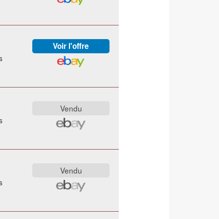
s
s
s