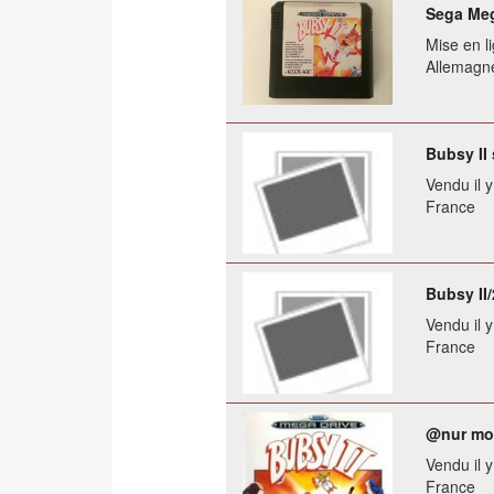
Sega Meg
Mise en li
Allemagn
Bubsy II
Vendu il 
France
Bubsy II
Vendu il 
France
@nur mod
Vendu il 
France