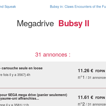
and Squeak
Bubsy in: Claws Encounters of the Fu
Megadrive
Bubsy II
31 annonces :
- cartouche seule en loose
11.26 €
FDPIN
e fois il y a 3567j 4h
n°1
/ 31 annonce
 pour SEGA mega drive (panier seulement)
11.61 €
FDPIN
oyaume-uni affranchiss...
n°2
/ 31 annonce
gne il y a 3581j 11h