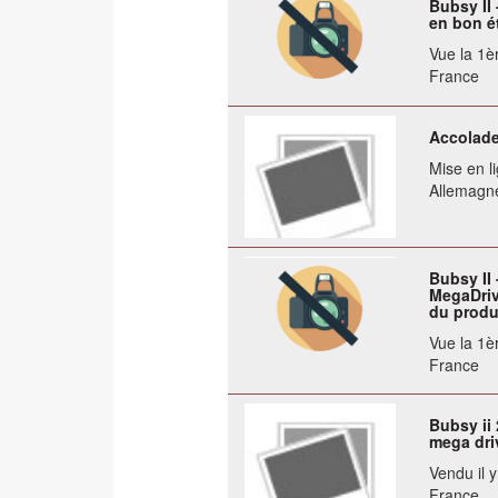
Bubsy II
en bon ét
Vue la 1èr
France
Accolade
Mise en li
Allemagn
Bubsy II 
MegaDriv
du produit
Vue la 1èr
France
Bubsy ii
mega dri
Vendu il 
France