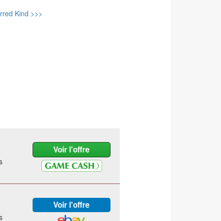
rred Kind >>>
s
s