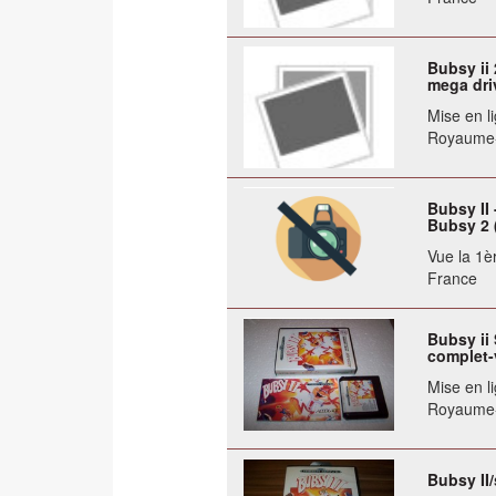
Bubsy ii
mega dri
Mise en li
Royaume
Bubsy II
Bubsy 2 (
Vue la 1èr
France
Bubsy ii 
complet-
Mise en li
Royaume
Bubsy II