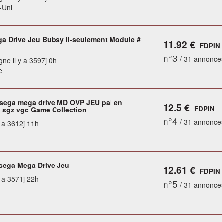
-Uni
a Drive Jeu Bubsy II-seulement Module #
11.92 €
FDPIN
n°3
/ 31 annonce
gne il y a 3597j 0h
e
-sega mega drive MD OVP JEU pal en
12.5 €
FDPIN
B sgz vgc Game Collection
n°4
/ 31 annonce
y a 3612j 11h
 sega Mega Drive Jeu
12.61 €
FDPIN
y a 3571j 22h
n°5
/ 31 annonce