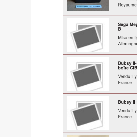
Royaume
Sega Meg
B
Mise en li
Allemagn
Bubsy II
boîte CI
Vendu il 
France
Bubsy II
Vendu il 
France