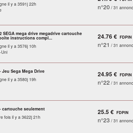
gne il y a 3591j 22h
n°20
/ 31 annon
e
/2 SEGA mega drive megadrive cartouche
24.76 €
FDPIN
boîte instructions compl...
n°21
/ 31 annon
gne il y a 3576j 10h
-Uni
 - Jeu Sega Mega Drive
24.95 €
FDPIN
gne il y a 3580j 19h
n°22
/ 31 annon
 - cartouche seulement
25.5 €
FDPIN
e fois il y a 3622j 21h
n°23
/ 31 annon