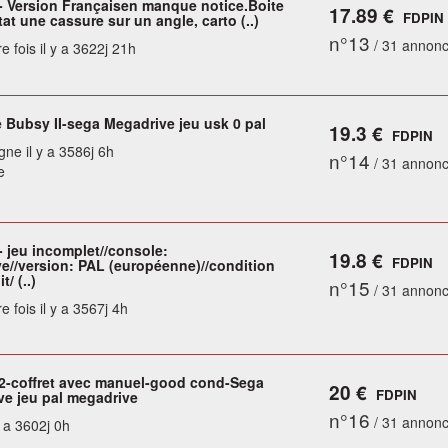
 - Version Françaisen manque notice.Boite
17.89 €
FDPIN
at une cassure sur un angle, carto (..)
n°13
/ 31 annon
e fois il y a 3622j 21h
 Bubsy II-sega Megadrive jeu usk 0 pal
19.3 €
FDPIN
gne il y a 3586j 6h
n°14
/ 31 annon
e
- jeu incomplet//console:
19.8 €
FDPIN
e//version: PAL (européenne)//condition
/ (..)
n°15
/ 31 annon
e fois il y a 3567j 4h
 2-coffret avec manuel-good cond-Sega
20 €
FDPIN
ve jeu pal megadrive
n°16
/ 31 annon
y a 3602j 0h