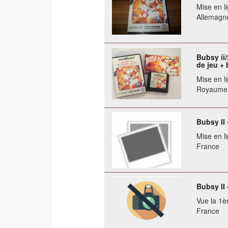
Mise en li
Allemagn
Bubsy ii
de jeu + 
Mise en li
Royaume
Bubsy II
Mise en li
France
Bubsy II
Vue la 1èr
France