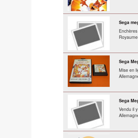
Sega meg
Enchères 
Royaume
Sega Mega
Mise en li
Allemagn
Sega Meg
Vendu il 
Allemagn