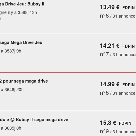
a Drive Jeu: Bubsy II
13.49 €
FDPIN
gne il y a 3588j 13h
n°6
/ 31 annonce
e
 sega Mega Drive Jeu
14.21 €
FDPIN
y a 3587j 9h
n°7
/ 31 annonce
/2 pour sega mega drive
14.99 €
FDPIN
y a 3646j 20h
n°8
/ 31 annonce
ule @ Bubsy II-sega mega drive
15.8 €
FDPIN
y a 3635j 0h
n°9
/ 31 annonce