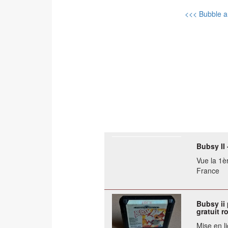
<<< Bubble 
Bubsy II 
Vue la 1èr
France
Bubsy ii
gratuit r
Mise en li