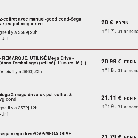
 2-coffret avec manuel-good cond-Sega
20 €
FDPIN
ve jeu pal megadrive
n°17
/ 31 annon
gne il y a 3589j 23h
-Uni
 - REMARQUE: UTILISÉ Mega Drive -
20.99 €
FDPIN
dans l'emballage) (utilisé). L'usure lié (..)
n°18
/ 31 annon
e fois il y a 3663j 23h
Sega 2-mega drive-uk pal-coffret &
21.11 €
FDPIN
vg cond
n°19
/ 31 annon
gne il y a 3572j 12h
-Uni
/sega mega drive/OVP/MEGADRIVE
21.79 €
FDPIN