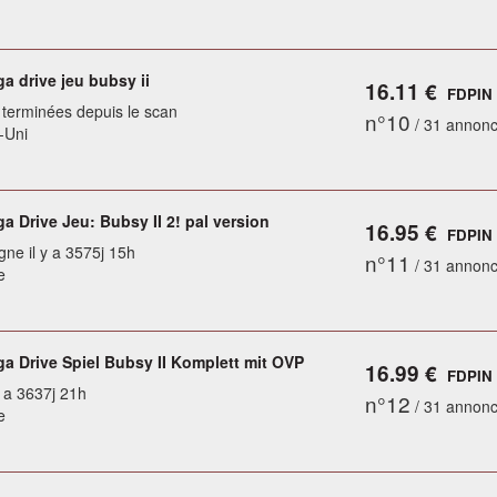
a drive jeu bubsy ii
16.11 €
FDPIN
terminées depuis le scan
n°10
/ 31 annon
-Uni
 Drive Jeu: Bubsy II 2! pal version
16.95 €
FDPIN
gne il y a 3575j 15h
n°11
/ 31 annon
e
a Drive Spiel Bubsy II Komplett mit OVP
16.99 €
FDPIN
y a 3637j 21h
n°12
/ 31 annon
e