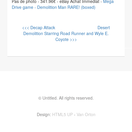
Pas de photo - 341.96€ - eBay Achat Immediat -
Mega
Drive game - Demolition Man RARE! (boxed)
<<< Decap Attack
Desert
Demolition Starring Road Runner and Wyle E.
Coyote >>>
© Untitled. All rights reserved.
Contactez moi ! vinvin@foolset.com
Design:
HTML5 UP
-
Van Orton