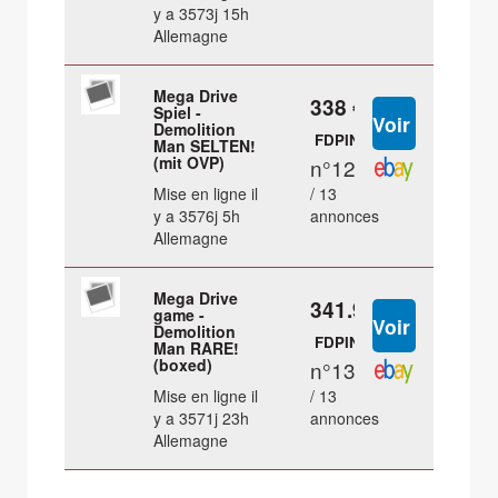
y a 3573j 15h
Allemagne
Mega Drive
338 €
Spiel -
Demolition
FDPIN
Man SELTEN!
(mit OVP)
n°12
Mise en ligne il
/ 13
y a 3576j 5h
annonces
Allemagne
Mega Drive
341.96 €
game -
Demolition
FDPIN
Man RARE!
(boxed)
n°13
Mise en ligne il
/ 13
y a 3571j 23h
annonces
Allemagne