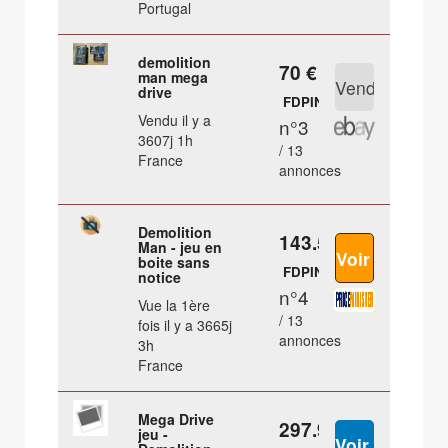
Portugal
demolition
70 €
man mega
drive
FDPIN
Vendu il y a
n°3
3607j 1h
/ 13
France
annonces
Demolition
143.5 €
Man - jeu en
boite sans
FDPIN
notice
n°4
Vue la 1ère
/ 13
fois il y a 3665j
annonces
3h
France
Mega Drive
297.99 €
jeu -