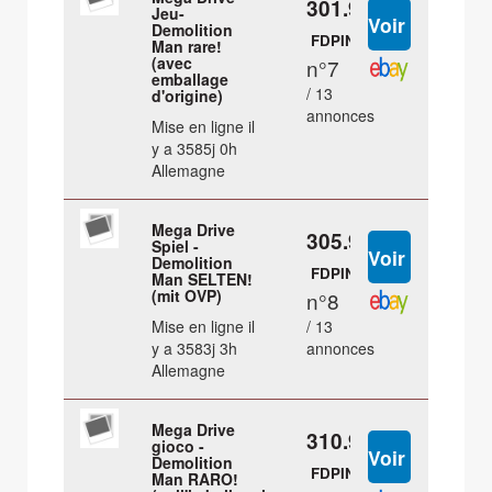
301.98 €
Jeu-
Demolition
FDPIN
Man rare!
(avec
n°7
emballage
/ 13
d'origine)
annonces
Mise en ligne il
y a 3585j 0h
Allemagne
Mega Drive
305.98 €
Spiel -
Demolition
FDPIN
Man SELTEN!
(mit OVP)
n°8
Mise en ligne il
/ 13
y a 3583j 3h
annonces
Allemagne
Mega Drive
310.98 €
gioco -
Demolition
FDPIN
Man RARO!