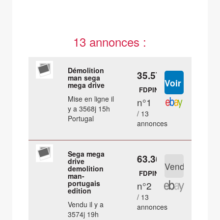
13 annonces :
Démolition
35.57 €
man sega
mega drive
FDPIN
Mise en ligne il
n°1
y a 3568j 15h
/ 13
Portugal
annonces
Sega mega
63.36 €
drive
demolition
FDPIN
man-
portugais
n°2
edition
/ 13
Vendu il y a
annonces
3574j 19h