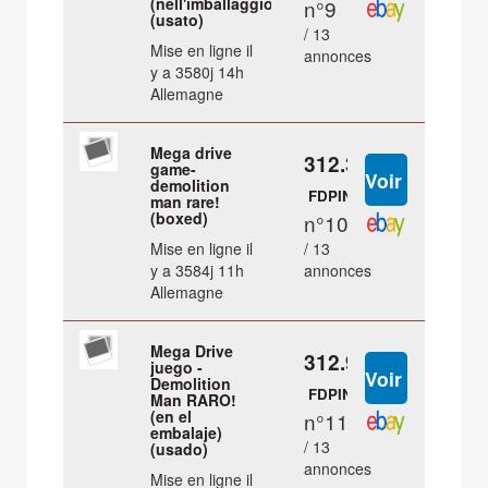
(nell'imballaggio)
n°9
(usato)
/ 13
Mise en ligne il
annonces
y a 3580j 14h
Allemagne
Mega drive
312.35 €
game-
demolition
FDPIN
man rare!
(boxed)
n°10
Mise en ligne il
/ 13
y a 3584j 11h
annonces
Allemagne
Mega Drive
312.98 €
juego -
Demolition
FDPIN
Man RARO!
(en el
n°11
embalaje)
/ 13
(usado)
annonces
Mise en ligne il