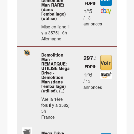
Demolition
FDPIN
Man RARE!
(dans
n°5
l'emballage)
/ 13
(utilisé)
annonces
Mise en ligne il
y a 3575j 16h
Allemagne
Demolition
297.99 €
Man -
REMARQUE:
FDPIN
UTILISÉ Mega
Drive -
n°6
Demolition
/ 13
Man (dans
l'emballage)
annonces
(utilisé). (..)
Vue la 1ère
fois il y a 3582j
5h
France
Mega Drive