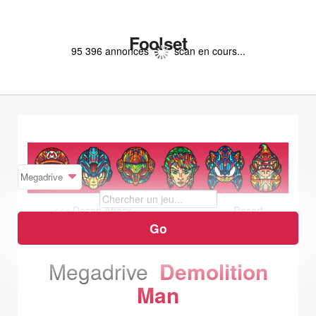
Foolset
95 396 annonces
scan en cours...
<<< Decap Attack
Desert
Demolition Starring Road Runner and Wyle E. Coyote >>>
Megadrive
Demolition
Man