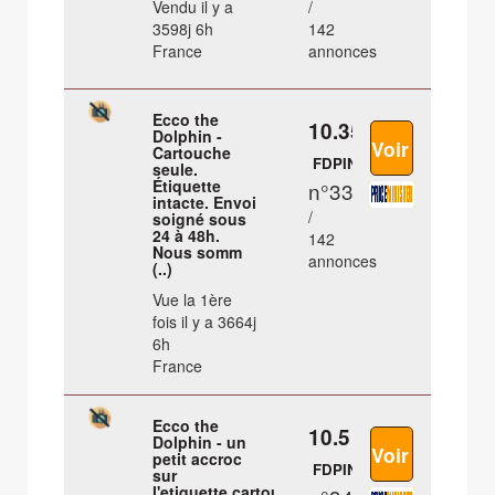
Vendu il y a
/
3598j 6h
142
France
annonces
Ecco the
10.35 €
Dolphin -
Cartouche
FDPIN
seule.
Étiquette
n°33
intacte. Envoi
/
soigné sous
24 à 48h.
142
Nous somm
annonces
(..)
Vue la 1ère
fois il y a 3664j
6h
France
Ecco the
10.5 €
Dolphin - un
petit accroc
FDPIN
sur
l'etiquette,cartouche