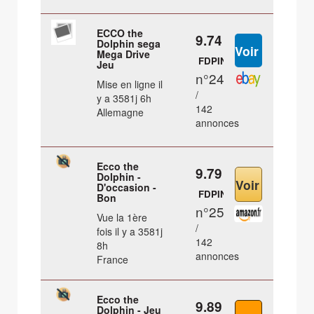
ECCO the
9.74 €
Dolphin sega
Mega Drive
FDPIN
Jeu
n°24
Mise en ligne il
/
y a 3581j 6h
142
Allemagne
annonces
Ecco the
9.79 €
Dolphin -
D'occasion -
FDPIN
Bon
n°25
Vue la 1ère
/
fois il y a 3581j
142
8h
annonces
France
Ecco the
9.89 €
Dolphin - Jeu