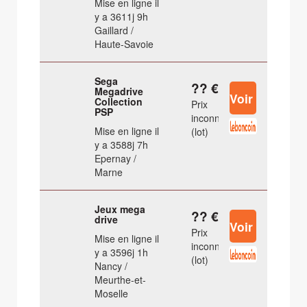
Mise en ligne il
y a 3611j 9h
Gaillard /
Haute-Savoie
Sega
?? €
Megadrive
Collection
Prix
PSP
inconnu
Mise en ligne il
(lot)
y a 3588j 7h
Epernay /
Marne
Jeux mega
?? €
drive
Prix
Mise en ligne il
inconnu
y a 3596j 1h
(lot)
Nancy /
Meurthe-et-
Moselle