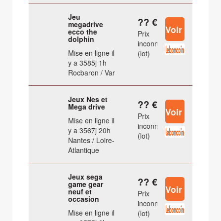
Jeu
?? €
megadrive
ecco the
Prix
dolphin
inconnu
Mise en ligne il
(lot)
y a 3585j 1h
Rocbaron / Var
Jeux Nes et
?? €
Mega drive
Prix
Mise en ligne il
inconnu
y a 3567j 20h
(lot)
Nantes / Loire-
Atlantique
Jeux sega
?? €
game gear
neuf et
Prix
occasion
inconnu
Mise en ligne il
(lot)