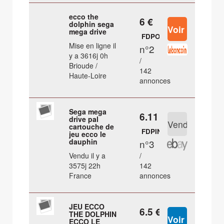
ecco the
6 €
dolphin sega
mega drive
FDPOUT
Mise en ligne il
n°2
y a 3616j 0h
/
Brioude /
142
Haute-Loire
annonces
Sega mega
6.11 €
drive pal
cartouche de
FDPIN
jeu ecco le
dauphin
n°3
Vendu il y a
/
3575j 22h
142
France
annonces
JEU ECCO
6.5 €
THE DOLPHIN
ECCO LE