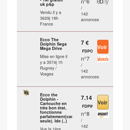
n°6
uk p&p
/
Vendu il y a
142
3629j 18h
annonces
France
Ecco The
7 €
Dolphin Sega
Mega Drive
FDPOUT
Mise en ligne il
n°7
y a 3574j 1h
/
Rugney /
142
Vosges
annonces
Ecco the
7.14 €
Dolphin -
Cartouche en
FDPIN
très bon état,
fonctionne
n°8
parfaitement(cartouche
/
seule). Ide (..)
142
Vue la 1ère