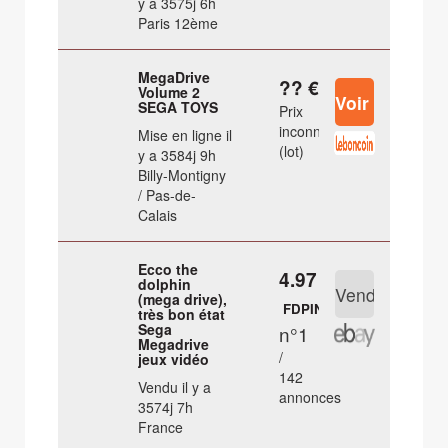
y a 3575j 6h
Paris 12ème
MegaDrive
?? €
Volume 2
SEGA TOYS
Prix
inconnu
Mise en ligne il
(lot)
y a 3584j 9h
Billy-Montigny
/ Pas-de-
Calais
Ecco the
4.97 €
dolphin
(mega drive),
FDPIN
très bon état
Sega
n°1
Megadrive
/
jeux vidéo
142
Vendu il y a
annonces
3574j 7h
France