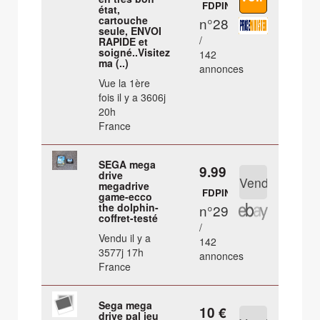
FDPIN
état,
cartouche
n°28
seule, ENVOI
/
RAPIDE et
soigné..Visitez
142
ma (..)
annonces
Vue la 1ère
fois il y a 3606j
20h
France
SEGA mega
9.99 €
drive
megadrive
FDPIN
game-ecco
the dolphin-
n°29
coffret-testé
/
Vendu il y a
142
3577j 17h
annonces
France
Sega mega
10 €
drive pal jeu