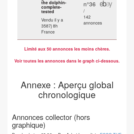
the dolphin-
n°36
complete-
/
tested
142
Vendu il y a
annonces
3587j 8h
France
Limité aux 50 annonces les moins chères.
Voir toutes les annonces dans le graph ci-dessous.
Annexe : Aperçu global
chronologique
Annonces collector (hors
graphique)