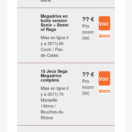
Aisne
Megadrive en
?? €
boite version
Sonic + Street
Prix
of Rage
inconnu
Mise en ligne il
(lot)
y a 3571j 6h
Couin / Pas-
de-Calais
15 Jeux Sega
?? €
Megadrive
complets
Prix
inconnu
Mise en ligne il
(lot)
y a 3571j 7h
Marseille
13ème /
Bouches-du-
Rhône