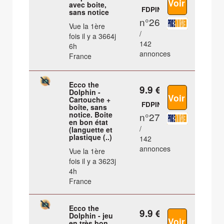
avec boite,
FDPIN
sans notice
n°26
Vue la 1ère
/
fois il y a 3664j
142
6h
annonces
France
Ecco the
9.9 €
Dolphin -
Cartouche +
FDPIN
boîte, sans
notice. Boite
n°27
en bon état
/
(languette et
plastique (..)
142
annonces
Vue la 1ère
fois il y a 3623j
4h
France
Ecco the
9.9 €
Dolphin - jeu
en très bon