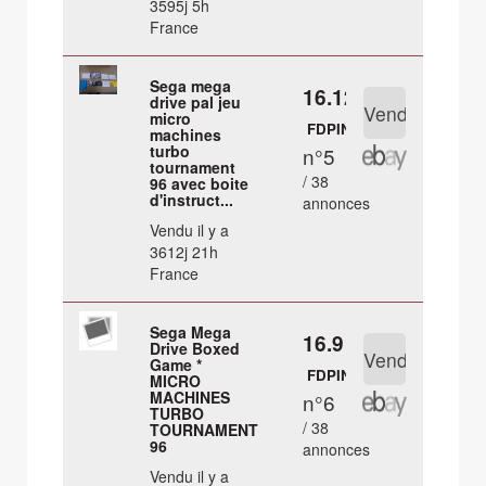
3595j 5h
France
Sega mega
16.12 €
drive pal jeu
micro
FDPIN
machines
turbo
n°5
tournament
/ 38
96 avec boite
d'instruct...
annonces
Vendu il y a
3612j 21h
France
Sega Mega
16.9 €
Drive Boxed
Game *
FDPIN
MICRO
MACHINES
n°6
TURBO
/ 38
TOURNAMENT
96
annonces
Vendu il y a