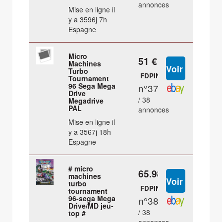
annonces
Mise en ligne il
y a 3596j 7h
Espagne
Micro
51 €
Machines
Turbo
FDPIN
Tournament
96 Sega Mega
n°37
Drive
/ 38
Megadrive
PAL
annonces
Mise en ligne il
y a 3567j 18h
Espagne
# micro
65.98 €
machines
turbo
FDPIN
tournament
96-sega Mega
n°38
Drive/MD jeu-
/ 38
top #