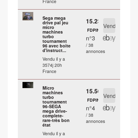
France
Sega mega
15.23 €
drive pal jeu
micro
FDPIN
machines
turbo
n°3
tournament
/ 38
96 avec boite
d'instruct...
annonces
Vendu il y a
3574j 20h
France
Micro
15.56 €
machines
turbo
FDPIN
tournament
96-SEGA
n°4
mega drive-
/ 38
complete-
rare-très bon
annonces
état
Vendu il y a