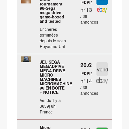
FDPIN
tournament
96-Sega
n°13
mega drive
/ 38
game-boxed
and tested
annonces
Enchères
terminées
depuis le scan
Royaume-Uni
JEU SEGA
20.62 €
MEGADRIVE
MEGA DRIVE
FDPIN
MICRO
MACHINES
n°14
MICROMACHINES
/ 38
96 EN BOITE
+ NOTICE
annonces
Vendu il y a
3639j 6h
France
Micro