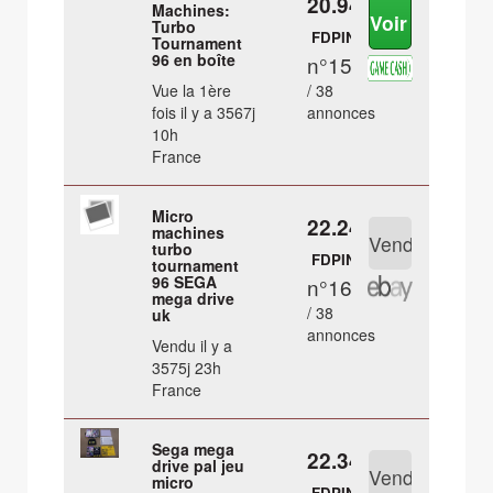
20.94 €
Machines:
Turbo
FDPIN
Tournament
96 en boîte
n°15
Vue la 1ère
/ 38
fois il y a 3567j
annonces
10h
France
Micro
22.24 €
machines
turbo
FDPIN
tournament
96 SEGA
n°16
mega drive
/ 38
uk
annonces
Vendu il y a
3575j 23h
France
Sega mega
22.34 €
drive pal jeu
micro
FDPIN