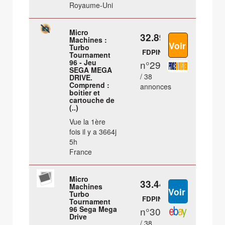
Royaume-Uni
Micro
32.89 €
Machines :
Turbo
FDPIN
Tournament
96 - Jeu
n°29
SEGA MEGA
/ 38
DRIVE.
Comprend :
annonces
boitier et
cartouche de
(..)
Vue la 1ère
fois il y a 3664j
5h
France
Micro
33.44 €
Machines
Turbo
FDPIN
Tournament
96 Sega Mega
n°30
Drive
/ 38