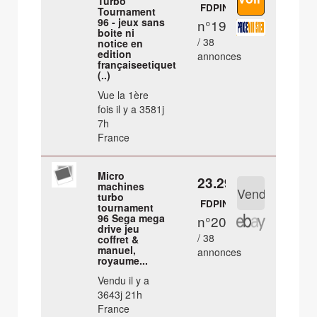
Turbo
FDPIN
Tournament
96 - jeux sans
n°19
boite ni
/ 38
notice en
edition
annonces
françaiseetiquette
(..)
Vue la 1ère
fois il y a 3581j
7h
France
Micro
23.29 €
machines
turbo
FDPIN
tournament
96 Sega mega
n°20
drive jeu
/ 38
coffret &
manuel,
annonces
royaume...
Vendu il y a
3643j 21h
France