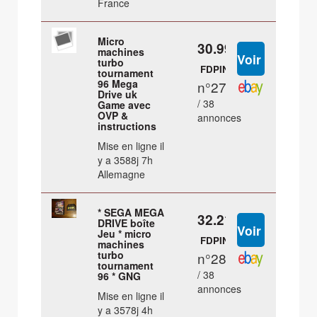
France
Micro
30.99 €
machines
turbo
FDPIN
tournament
96 Mega
n°27
Drive uk
/ 38
Game avec
OVP &
annonces
instructions
Mise en ligne il
y a 3588j 7h
Allemagne
* SEGA MEGA
32.21 €
DRIVE boîte
Jeu * micro
FDPIN
machines
turbo
n°28
tournament
/ 38
96 * GNG
annonces
Mise en ligne il
y a 3578j 4h