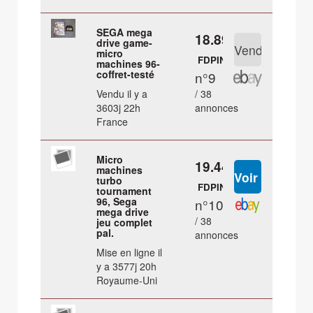
SEGA mega
18.89 €
drive game-
micro
FDPIN
machines 96-
coffret-testé
n°9
Vendu il y a
/ 38
3603j 22h
annonces
France
Micro
19.44 €
machines
turbo
FDPIN
tournament
96, Sega
n°10
mega drive
/ 38
jeu complet
pal.
annonces
Mise en ligne il
y a 3577j 20h
Royaume-Uni