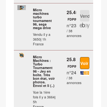
Micro
25.45 €
machines
turbo
FDPIN
tournament
96, sega
n°23
mega drive
/ 38
Vendu il y a
annonces
3650j 1h
France
Micro
25.8 €
Machines :
Turbo
FDPIN
Tournament
96 - Jeu en
n°24
boîte. Très
/ 38
bon état, voir
photos.
annonces
Envoi et li (..)
Vue la 1ère
fois il y a 3664j
5h
France