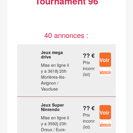
Tournament 96
40 annonces :
Jeux mega
?? €
drive
Prix
Mise en ligne il
inconnu
y a 3618j 20h
(lot)
Morières-lès-
Avignon /
Vaucluse
Jeux Super
?? €
Nintendo
Prix
Mise en ligne il
inconnu
y a 3592j 23h
(lot)
Dreux / Eure-