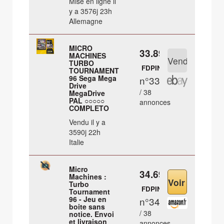
Mise en ligne il
y a 3576j 23h
Allemagne
MICRO
33.89 €
MACHINES
TURBO
FDPIN
TOURNAMENT
96 Sega Mega
n°33
Drive
/ 38
MegaDrive
PAL ○○○○○
annonces
COMPLETO
Vendu il y a
3590j 22h
Italie
Micro
34.69 €
Machines :
Turbo
FDPIN
Tournament
96 - Jeu en
n°34
boite sans
/ 38
notice. Envoi
et livraison
annonces