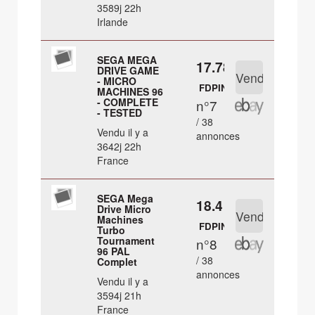
3589j 22h
Irlande
SEGA MEGA
17.78 €
DRIVE GAME
- MICRO
FDPIN
MACHINES 96
- COMPLETE
n°7
- TESTED
/ 38
Vendu il y a
annonces
3642j 22h
France
SEGA Mega
18.4 €
Drive Micro
Machines
FDPIN
Turbo
Tournament
n°8
96 PAL
/ 38
Complet
annonces
Vendu il y a
3594j 21h
France