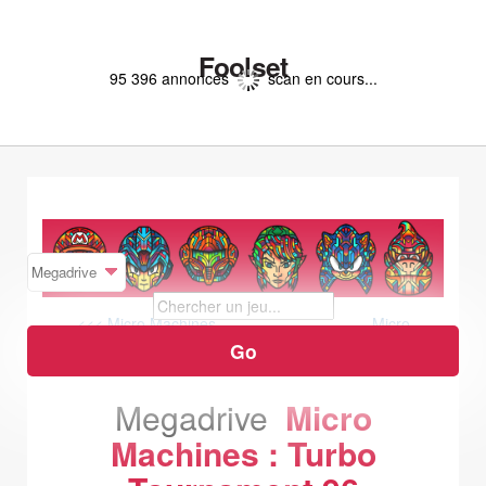
Foolset
95 396 annonces
scan en cours...
<<< Micro Machines
Micro
Machines ?Military? >>>
Megadrive
Micro
Machines : Turbo