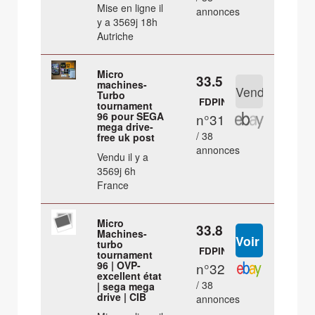
Mise en ligne il
annonces
y a 3569j 18h
Autriche
Micro
33.5 €
machines-
Turbo
FDPIN
tournament
96 pour SEGA
n°31
mega drive-
/ 38
free uk post
annonces
Vendu il y a
3569j 6h
France
Micro
33.8 €
Machines-
turbo
FDPIN
tournament
96 | OVP-
n°32
excellent état
/ 38
| sega mega
drive | CIB
annonces