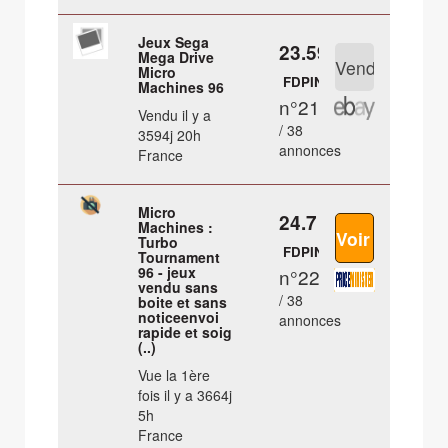
Jeux Sega
23.59 €
Mega Drive
Micro
FDPIN
Machines 96
n°21
Vendu il y a
/ 38
3594j 20h
annonces
France
Micro
24.7 €
Machines :
Turbo
FDPIN
Tournament
96 - jeux
n°22
vendu sans
/ 38
boite et sans
noticeenvoi
annonces
rapide et soig
(..)
Vue la 1ère
fois il y a 3664j
5h
France