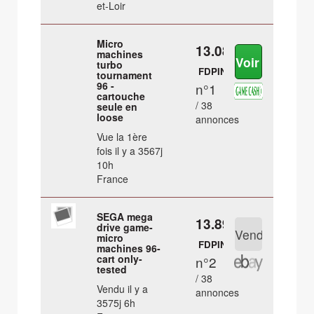
et-Loir
Micro
13.08 €
machines
turbo
FDPIN
tournament
96 -
n°1
cartouche
/ 38
seule en
loose
annonces
Vue la 1ère
fois il y a 3567j
10h
France
SEGA mega
13.89 €
drive game-
micro
FDPIN
machines 96-
cart only-
n°2
tested
/ 38
Vendu il y a
annonces
3575j 6h