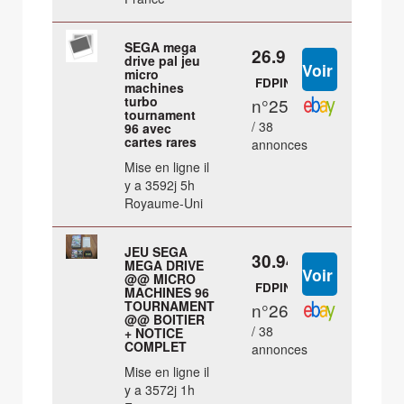
SEGA mega
26.9 €
drive pal jeu
micro
FDPIN
machines
turbo
n°25
tournament
/ 38
96 avec
cartes rares
annonces
Mise en ligne il
y a 3592j 5h
Royaume-Uni
JEU SEGA
30.94 €
MEGA DRIVE
@@ MICRO
FDPIN
MACHINES 96
TOURNAMENT
n°26
@@ BOITIER
/ 38
+ NOTICE
COMPLET
annonces
Mise en ligne il
y a 3572j 1h