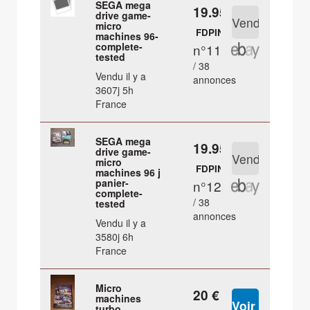
SEGA mega
19.95 €
drive game-
micro
FDPIN
machines 96-
complete-
n°11
tested
/ 38
Vendu il y a
annonces
3607j 5h
France
SEGA mega
19.95 €
drive game-
micro
FDPIN
machines 96 j
panier-
n°12
complete-
/ 38
tested
annonces
Vendu il y a
3580j 6h
France
Micro
20 €
machines
turbo