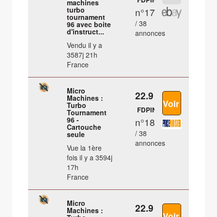
machines
turbo
n°17
tournament
/ 38
96 avec boite
d'instruct...
annonces
Vendu il y a
3587j 21h
France
Micro
22.9 €
Machines :
Turbo
FDPIN
Tournament
96 -
n°18
Cartouche
/ 38
seule
annonces
Vue la 1ère
fois il y a 3594j
17h
France
Micro
22.9 €
Machines :