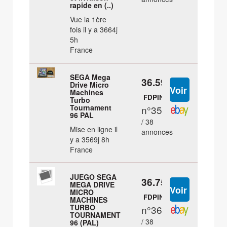
rapide en (..)
Vue la 1ère
fois il y a 3664j
5h
France
SEGA Mega
36.59 €
Drive Micro
Machines
FDPIN
Turbo
Tournament
n°35
96 PAL
/ 38
Mise en ligne il
annonces
y a 3569j 8h
France
JUEGO SEGA
36.75 €
MEGA DRIVE
MICRO
FDPIN
MACHINES
TURBO
n°36
TOURNAMENT
/ 38
96 (PAL)