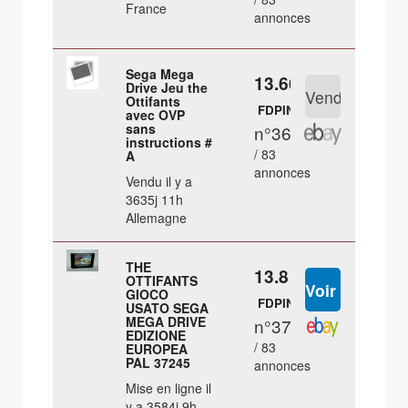
France
annonces
Sega Mega
13.66 €
Drive Jeu the
Ottifants
FDPIN
avec OVP
sans
n°36
instructions #
/ 83
A
annonces
Vendu il y a
3635j 11h
Allemagne
THE
13.8 €
OTTIFANTS
GIOCO
FDPIN
USATO SEGA
MEGA DRIVE
n°37
EDIZIONE
/ 83
EUROPEA
PAL 37245
annonces
Mise en ligne il
y a 3584j 9h