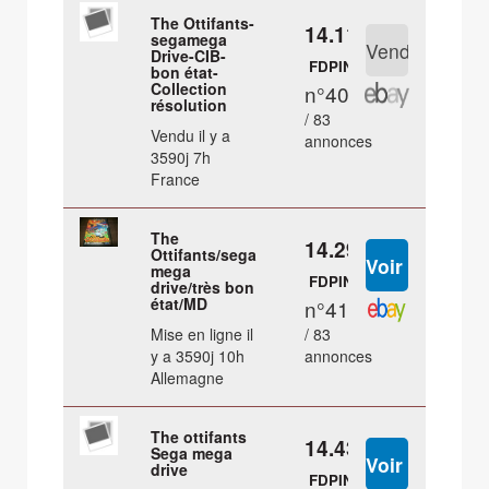
The Ottifants-
14.11 €
segamega
Drive-CIB-
FDPIN
bon état-
Collection
n°40
résolution
/ 83
Vendu il y a
annonces
3590j 7h
France
The
14.29 €
Ottifants/sega
mega
FDPIN
drive/très bon
état/MD
n°41
Mise en ligne il
/ 83
y a 3590j 10h
annonces
Allemagne
The ottifants
14.43 €
Sega mega
drive
FDPIN