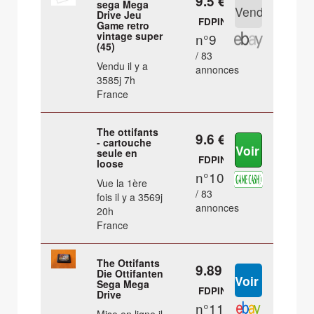
9.5 €
sega Mega
Drive Jeu
FDPIN
Game retro
vintage super
n°9
(45)
/ 83
Vendu il y a
annonces
3585j 7h
France
The ottifants
9.6 €
- cartouche
seule en
FDPIN
loose
n°10
Vue la 1ère
/ 83
fois il y a 3569j
annonces
20h
France
The Ottifants
9.89 €
Die Ottifanten
Sega Mega
FDPIN
Drive
n°11