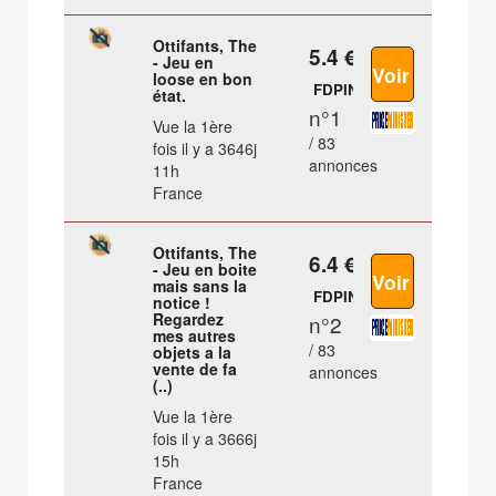
Ottifants, The
5.4 €
- Jeu en
loose en bon
FDPIN
état.
n°1
Vue la 1ère
/ 83
fois il y a 3646j
annonces
11h
France
Ottifants, The
6.4 €
- Jeu en boite
mais sans la
FDPIN
notice !
Regardez
n°2
mes autres
/ 83
objets a la
vente de fa
annonces
(..)
Vue la 1ère
fois il y a 3666j
15h
France