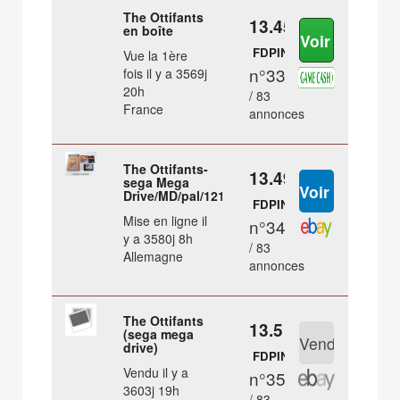
The Ottifants
13.45 €
en boîte
FDPIN
Vue la 1ère
n°33
fois il y a 3569j
20h
/ 83
France
annonces
The Ottifants-
13.49 €
sega Mega
Drive/MD/pal/121
FDPIN
Mise en ligne il
n°34
y a 3580j 8h
/ 83
Allemagne
annonces
The Ottifants
13.5 €
(sega mega
drive)
FDPIN
Vendu il y a
n°35
3603j 19h
/ 83