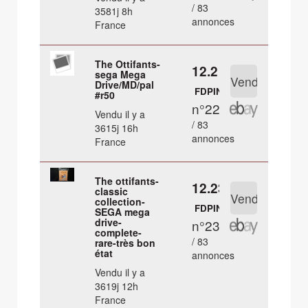
/ 83
3581j 8h
annonces
France
The Ottifants-
12.2 €
sega Mega
Drive/MD/pal
FDPIN
#r50
n°22
Vendu il y a
/ 83
3615j 16h
annonces
France
The ottifants-
12.23 €
classic
collection-
FDPIN
SEGA mega
drive-
n°23
complete-
/ 83
rare-très bon
état
annonces
Vendu il y a
3619j 12h
France