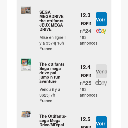
SEGA
12.3 €
MEGADRIVE
the ottifants
FDPIN
JEUX MEGA
DRIVE
n°24
Mise en ligne il
/ 83
y a 3574j 16h
annonces
France
The ottifants
12.45 €
Sega mega
drive pal
FDPIN
jump n run
aventure
n°25
Vendu il y a
/ 83
3625j 7h
annonces
France
The Ottifants-
12.5 €
sega Mega
Drive/MD/pal
FDPIN