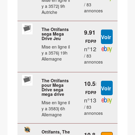
Mise en ligne il
/ 83
y a 3572j 9h
annonces
Autriche
The Ottifants
9.91 €
sega Mega
Drive Jeu
FDPIN
Mise en ligne il
n°12
y a 3576j 19h
/ 83
Allemagne
annonces
The Ottifants
10.55 €
pour Mega
Drive sega
FDPIN
mega drive
n°13
Mise en ligne il
/ 83
y a 3583j 6h
annonces
Allemagne
Ottifants, The
10.8 €