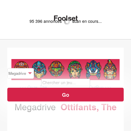
Foolset
95 396 annonces
scan en cours...
<<< Ooze, The
OutRun >>>
Megadrive
Ottifants, The