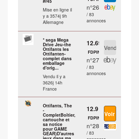
#r45
n°26
Mise en ligne il
/ 83
y a 3574j 9h
annonces
Allemagne
* sega Mega
12.69 €
Drive Jeu-the
Ottifants les
FDPIN
Ottifanten-
complet dans
n°27
emballage
/ 83
d'orig...
annonces
Vendu il y a
3626j 14h
France
Ottifants, The
12.9 €
-
CompletBoîtier,
FDPIN
cartouche et
sa notice
n°28
pour GAME
/ 83
GEAR)D'autres
jeux dans ma