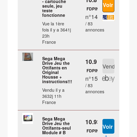
- cartouche
seule, jeu
FDPIN
teste
fonctionne
n°14
Vue la 1ère
/ 83
fois il y a 3641j
annonces
23h
France
Sega Mega
10.9 €
Drive Jeu the
Ottifants en
FDPIN
Original
Housse +
n°15
instructions!!!
/ 83
Vendu il y a
annonces
3632j 11h
France
Sega Mega
10.93 €
Drive Jeu the
Ottifants-seul
FDPIN
Module # B