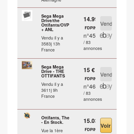
Sega Mega
14.99 €
Drive/the
Ottifants/OVP
FDPIN
+ ANL
n°45
Vendu il y a
/ 83
3583j 13h
annonces
France
Sega Mega
15 €
Drive - THE
OTTIFANTS
FDPIN
Vendu il y a
n°46
3611j 9h
/ 83
France
annonces
Ottifants, The
15.03 €
- En Stock.
FDPIN
Vue la 1ère