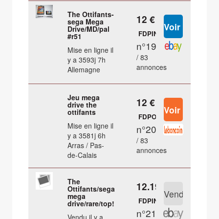
The Ottifants-
12 €
sega Mega
Drive/MD/pal
FDPIN
#r51
n°19
Mise en ligne il
/ 83
y a 3593j 7h
annonces
Allemagne
Jeu mega
12 €
drive the
ottifants
FDPOUT
Mise en ligne il
n°20
y a 3581j 6h
/ 83
Arras / Pas-
annonces
de-Calais
The
12.19 €
Ottifants/sega
mega
FDPIN
drive/rare/top!
n°21
Vendu il y a