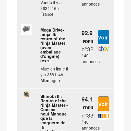
Vendu il y a
annonces
3624j 16h
France
Mega Drive-
92.98 €
ninja III:
return of the
FDPIN
Ninja Master
(avec
n°32
emballage
/ 40
d'origine)
(exc...
annonces
Mise en ligne il
y a 3581j 4h
Allemagne
Shinobi III:
94.15 €
Return of the
Ninja Master -
FDPIN
Comme
neuf.Manque
n°33
que la
/ 40
languette de
la
annonces