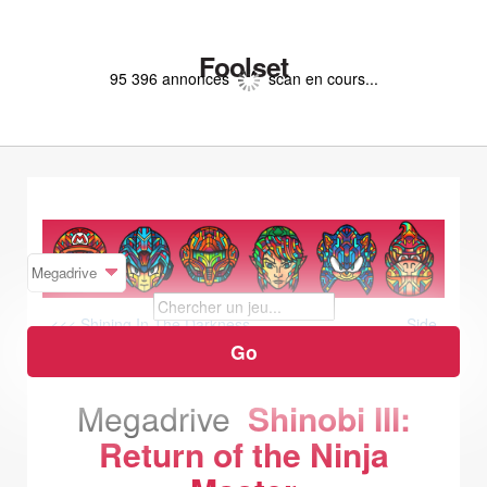
Foolset
95 396 annonces
scan en cours...
<<< Shining In The Darkness
Side
Pocket >>>
Megadrive
Shinobi III:
Return of the Ninja