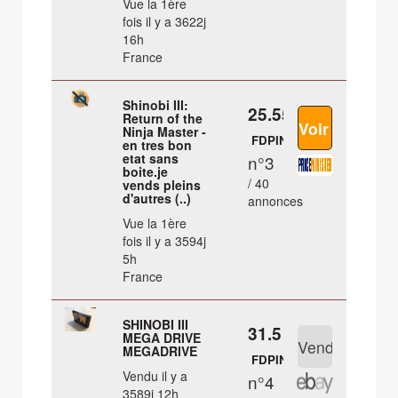
Vue la 1ère
fois il y a 3622j
16h
France
Shinobi III:
25.55 €
Return of the
Ninja Master -
FDPIN
en tres bon
etat sans
n°3
boite.je
/ 40
vends pleins
d'autres (..)
annonces
Vue la 1ère
fois il y a 3594j
5h
France
SHINOBI III
31.5 €
MEGA DRIVE
MEGADRIVE
FDPIN
Vendu il y a
n°4
3589j 12h