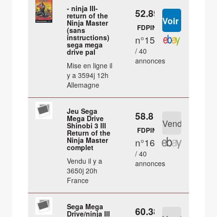
- ninja III-
52.89 €
return of the
Ninja Master
FDPIN
(sans
instructions)
n°15
sega mega
/ 40
drive pal
annonces
Mise en ligne il
y a 3594j 12h
Allemagne
Jeu Sega
58.8 €
Mega Drive
Shinobi 3 III
FDPIN
Return of the
Ninja Master
n°16
complet
/ 40
Vendu il y a
annonces
3650j 20h
France
Sega Mega
60.38 €
Drive/ninja III