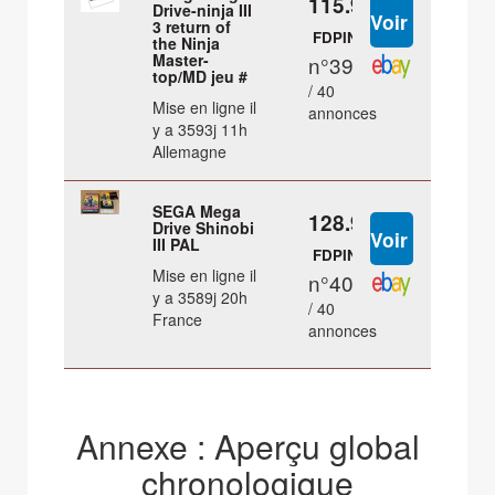
115.99 €
Drive-ninja III
3 return of
FDPIN
the Ninja
Master-
n°39
top/MD jeu #
/ 40
Mise en ligne il
annonces
y a 3593j 11h
Allemagne
SEGA Mega
128.94 €
Drive Shinobi
III PAL
FDPIN
Mise en ligne il
n°40
y a 3589j 20h
/ 40
France
annonces
Annexe : Aperçu global
chronologique