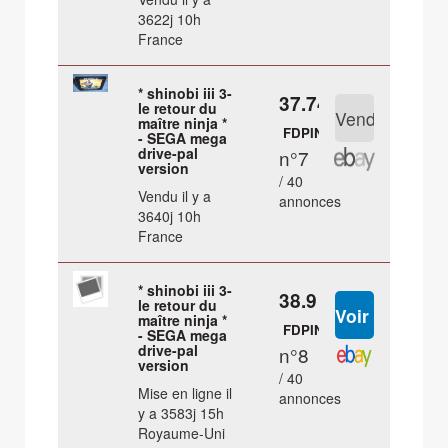
3622j 10h
France
* shinobi iii 3-
37.74 €
le retour du
maître ninja *
FDPIN
- SEGA mega
drive-pal
n°7
version
/ 40
Vendu il y a
annonces
3640j 10h
France
* shinobi iii 3-
38.9 €
le retour du
maître ninja *
FDPIN
- SEGA mega
drive-pal
n°8
version
/ 40
Mise en ligne il
annonces
y a 3583j 15h
Royaume-Uni