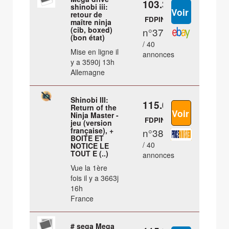
103.36 €
shinobi iii:
retour de
FDPIN
maître ninja
(cib, boxed)
n°37
(bon état)
/ 40
Mise en ligne il
annonces
y a 3590j 13h
Allemagne
Shinobi III:
115.05 €
Return of the
Ninja Master -
FDPIN
jeu (version
française), +
n°38
BOITE ET
/ 40
NOTICE LE
TOUT E (..)
annonces
Vue la 1ère
fois il y a 3663j
16h
France
# sega Mega