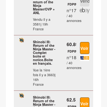
return of the
FDPIN
Ninja
Master/OVP +
n°17
ANL
/ 40
Vendu il y a
annonces
3581j 19h
France
Shinobi III:
60.89 €
Return of the
Ninja Master -
FDPIN
Complet
boite et
n°18
notice.Boite
/ 40
en français.
annonces
Vue la 1ère
fois il y a 3663j
16h
France
Shinobi III:
62.5 €
Return of the
Ninja Master -
FDPIN