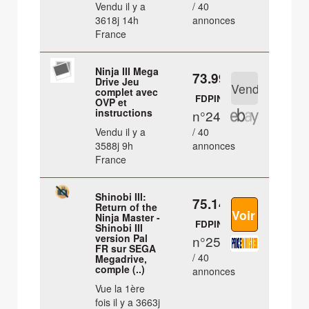
Vendu il y a
/ 40
3618j 14h
annonces
France
Ninja III Mega
73.99 €
Drive Jeu
complet avec
FDPIN
OVP et
instructions
n°24
Vendu il y a
/ 40
3588j 9h
annonces
France
Shinobi III:
75.14 €
Return of the
Ninja Master -
FDPIN
Shinobi III
version Pal
n°25
FR sur SEGA
/ 40
Megadrive,
comple (..)
annonces
Vue la 1ère
fois il y a 3663j