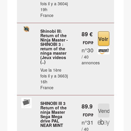
fois il y a 3604j
19h
France
Shinobi III:
89 €
Return of the
Ninja Master -
FDPIN
SHINOBI 3 :
return of the
n°30
ninga master
/ 40
(Jeux videos
(..)
annonces
Vue la 1ère
fois il y a 3663j
16h
France
SHINOBI III 3
89.9 €
Return of the
ninja Master
FDPIN
Sega Mega
drive PAL
n°31
NEAR MINT
/ 40