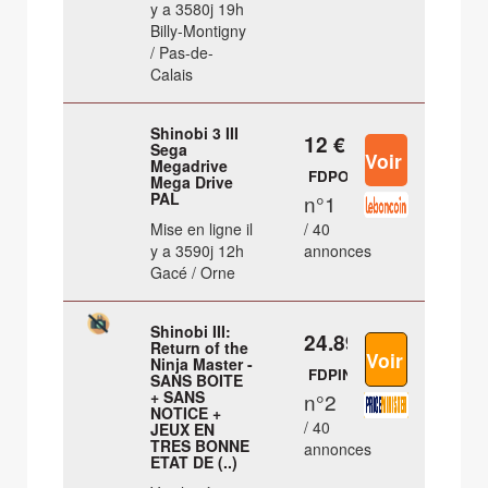
y a 3580j 19h
Billy-Montigny
/ Pas-de-
Calais
Shinobi 3 III
12 €
Sega
Megadrive
FDPOUT
Mega Drive
PAL
n°1
Mise en ligne il
/ 40
y a 3590j 12h
annonces
Gacé / Orne
Shinobi III:
24.89 €
Return of the
Ninja Master -
FDPIN
SANS BOITE
+ SANS
n°2
NOTICE +
/ 40
JEUX EN
TRES BONNE
annonces
ETAT DE (..)