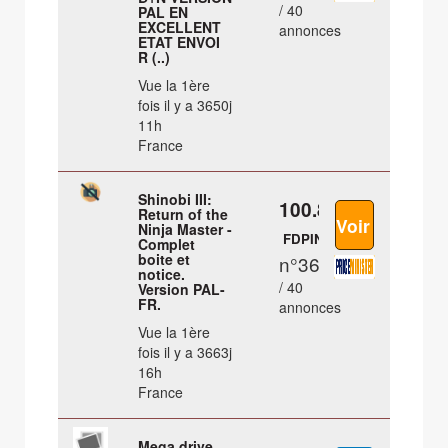
/ 40
PAL EN
EXCELLENT
annonces
ETAT ENVOI
R (..)
Vue la 1ère
fois il y a 3650j
11h
France
Shinobi III:
100.8 €
Return of the
Ninja Master -
FDPIN
Complet
boite et
n°36
notice.
/ 40
Version PAL-
FR.
annonces
Vue la 1ère
fois il y a 3663j
16h
France
Mega drive