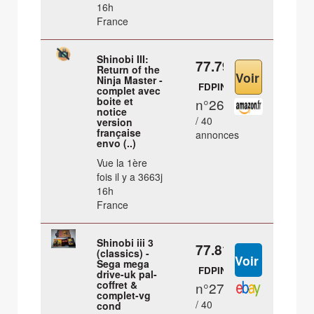
16h
France
Shinobi III:
77.79 €
Return of the
Ninja Master -
FDPIN
complet avec
boite et
n°26
notice
/ 40
version
française
annonces
envo (..)
Vue la 1ère
fois il y a 3663j
16h
France
Shinobi iii 3
77.81 €
(classics) -
Sega mega
FDPIN
drive-uk pal-
coffret &
n°27
complet-vg
/ 40
cond