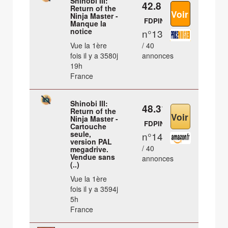
Shinobi III:
42.8 €
Return of the
Ninja Master -
FDPIN
Manque la
notice
n°13
Vue la 1ère
/ 40
fois il y a 3580j
annonces
19h
France
Shinobi III:
48.31 €
Return of the
Ninja Master -
FDPIN
Cartouche
seule,
n°14
version PAL
/ 40
megadrive.
Vendue sans
annonces
(..)
Vue la 1ère
fois il y a 3594j
5h
France