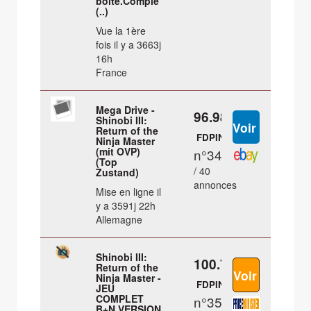
boite.Comple
(..)
Vue la 1ère
fois il y a 3663j
16h
France
Mega Drive -
96.98 €
Shinobi III:
Return of the
FDPIN
Ninja Master
(mit OVP)
n°34
(Top
/ 40
Zustand)
annonces
Mise en ligne il
y a 3591j 22h
Allemagne
Shinobi III:
100.7 €
Return of the
Ninja Master -
FDPIN
JEU
COMPLET
n°35
B+N VERSION