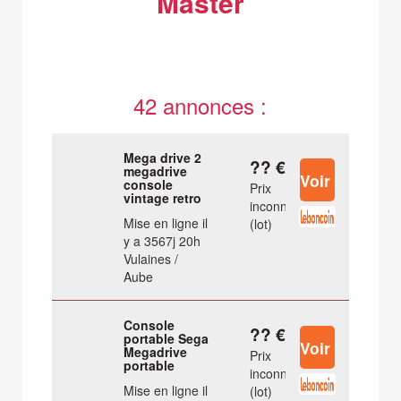
Master
42 annonces :
Mega drive 2
?? €
megadrive
console
Prix
vintage retro
inconnu
Mise en ligne il
(lot)
y a 3567j 20h
Vulaines /
Aube
Console
?? €
portable Sega
Megadrive
Prix
portable
inconnu
Mise en ligne il
(lot)