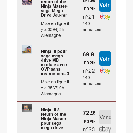
64.98 €
return of the
Ninja Master-
FDPIN
sega Mega
Drive Jeu-rar
n°21
Mise en ligne il
/ 40
y a 3594j 3h
annonces
Allemagne
Ninja III pour
69.8 €
sega mega
drive MD
FDPIN
module avec
OVP sans
n°22
instructions 3
/ 40
Mise en ligne il
annonces
y a 3567j 9h
Allemagne
Ninja III 3-
72.99 €
return of the
Ninja Master
FDPIN
pour sega
mega drive
n°23