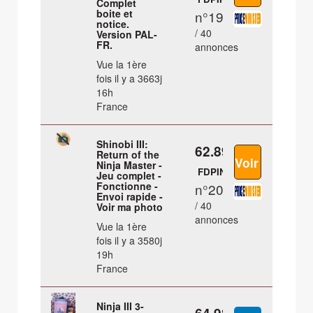
Complet
boite et
n°19
notice.
/ 40
Version PAL-
FR.
annonces
Vue la 1ère
fois il y a 3663j
16h
France
Shinobi III:
62.89 €
Return of the
Ninja Master -
FDPIN
Jeu complet -
Fonctionne -
n°20
Envoi rapide -
/ 40
Voir ma photo
annonces
Vue la 1ère
fois il y a 3580j
19h
France
Ninja III 3-