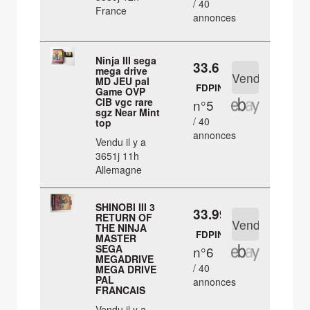
/ 40
France
annonces
Ninja III sega
33.6 €
mega drive
MD JEU pal
FDPIN
Game OVP
CIB vgc rare
n°5
sgz Near Mint
/ 40
top
annonces
Vendu il y a
3651j 11h
Allemagne
SHINOBI III 3
33.99 €
RETURN OF
THE NINJA
FDPIN
MASTER
SEGA
n°6
MEGADRIVE
/ 40
MEGA DRIVE
PAL
annonces
FRANCAIS
Vendu il y a