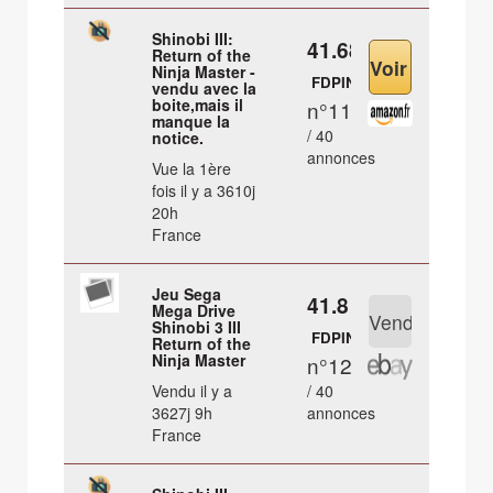
Shinobi III:
41.68 €
Return of the
Ninja Master -
FDPIN
vendu avec la
boite,mais il
n°11
manque la
/ 40
notice.
annonces
Vue la 1ère
fois il y a 3610j
20h
France
Jeu Sega
41.8 €
Mega Drive
Shinobi 3 III
FDPIN
Return of the
Ninja Master
n°12
Vendu il y a
/ 40
3627j 9h
annonces
France