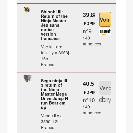
Shinobi III:
39.88 €
Return of the
Ninja Master -
FDPIN
Jeu sans
notice
n°9
version
/ 40
francaise
annonces
Vue la 1ère
fois il y a 3663j
16h
France
Sega ninja III
40.5 €
3 return of
the Ninja
FDPIN
Master Mega
Drive Jump N
n°10
run Beat em
/ 40
up
annonces
Vendu il y a
3590j 12h
France