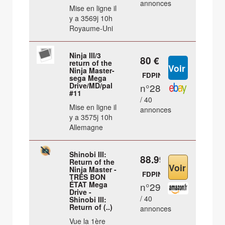
annonces
Mise en ligne il
y a 3569j 10h
Royaume-Uni
Ninja III/3
80 €
return of the
Ninja Master-
FDPIN
sega Mega
Drive/MD/pal
n°28
#11
/ 40
Mise en ligne il
annonces
y a 3575j 10h
Allemagne
Shinobi III:
88.99 €
Return of the
Ninja Master -
FDPIN
TRÈS BON
ÉTAT Mega
n°29
Drive -
/ 40
Shinobi III:
Return of (..)
annonces
Vue la 1ère