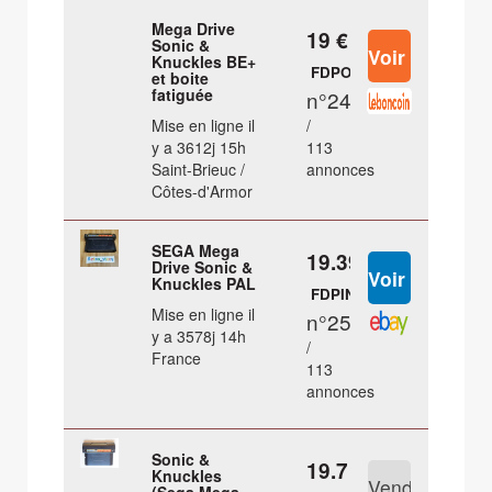
Mega Drive
19 €
Sonic &
Knuckles BE+
FDPOUT
et boite
fatiguée
n°24
Mise en ligne il
/
y a 3612j 15h
113
Saint-Brieuc /
annonces
Côtes-d'Armor
SEGA Mega
19.39 €
Drive Sonic &
Knuckles PAL
FDPIN
Mise en ligne il
n°25
y a 3578j 14h
/
France
113
annonces
Sonic &
19.7 €
Knuckles