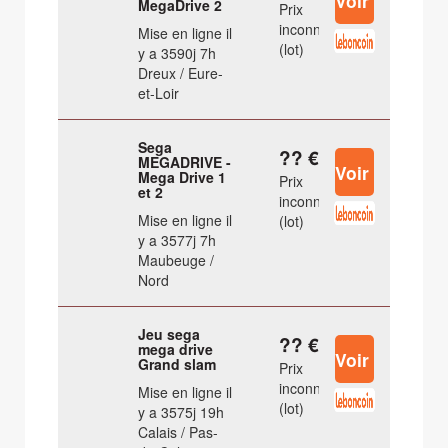
MegaDrive 2
Prix
inconnu
Mise en ligne il
(lot)
y a 3590j 7h
Dreux / Eure-
et-Loir
Sega
?? €
MEGADRIVE -
Mega Drive 1
Prix
et 2
inconnu
Mise en ligne il
(lot)
y a 3577j 7h
Maubeuge /
Nord
Jeu sega
?? €
mega drive
Grand slam
Prix
inconnu
Mise en ligne il
(lot)
y a 3575j 19h
Calais / Pas-