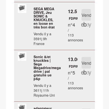
SEGA MEGA
12.5 €
DRIVE, Jeu
SONIC &
FDPIN
KNUCKLES,
en loose en
n°4
très bon état
/
Vendu il y a
113
3591j 9h
annonces
France
Sonic &/et
13.06 €
knuckles |
Sega
FDPIN
Megadrive/mega
drive | pal
n°5
gratuite ue
/
p&p
113
Vendu il y a
annonces
3611j 11h
Royaume-Uni
adaptateur