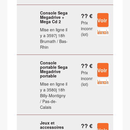
Console Sega
?? €
Megadrive +
Mega Cd 2
Prix
inconnu
Mise en ligne il
(lot)
y a 3597j 18h
Brumath / Bas-
Rhin
Console
?? €
portable Sega
Megadrive
Prix
portable
inconnu
Mise en ligne il
(lot)
y a 3580j 18h
Billy-Montigny
/ Pas-de-
Calais
Jeux et
?? €
accessoires