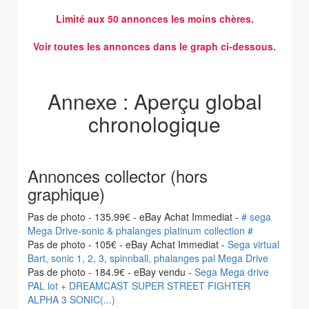
Limité aux 50 annonces les moins chères.
Voir toutes les annonces dans le graph ci-dessous.
Annexe : Aperçu global
chronologique
Annonces collector (hors
graphique)
Pas de photo - 135.99€ - eBay Achat Immediat -
# sega
Mega Drive-sonic & phalanges platinum collection #
Pas de photo - 105€ - eBay Achat Immediat -
Sega virtual
Bart, sonic 1, 2, 3, spinnball, phalanges pal Mega Drive
Pas de photo - 184.9€ - eBay vendu -
Sega Mega drive
PAL lot + DREAMCAST SUPER STREET FIGHTER
ALPHA 3 SONIC(...)