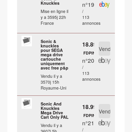
Knuckles
n°19
Mise en ligne il
/
y a 3595j 22h
113
France
annonces
Sonic &
18.89 €
knuckles
pour SEGA
FDPIN
mega drive
cartouche
n°20
uniquement
/
avec free p&p
113
Vendu il y a
annonces
3570j 15h
Royaume-Uni
Sonic And
18.99 €
Knuckles
Mega Drive
FDPIN
Cart Only PAL
n°21
Vendu il y a
/
3607j 5h