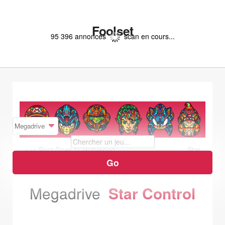
Foolset
95 396 annonces
scan en cours...
<<< Spot Goes to Hollywood
Star
Trek Deep Space Nine: Crossroads of Time >>>
Megadrive
Star Control