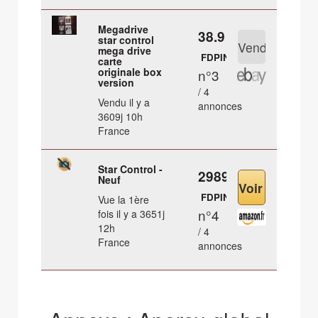
Megadrive
38.9 €
star control
mega drive
FDPIN
carte
originale box
n°3
version
/ 4
Vendu il y a
annonces
3609j 10h
France
Star Control -
2989.92 €
Neuf
FDPIN
Vue la 1ère
n°4
fois il y a 3651j
12h
/ 4
France
annonces