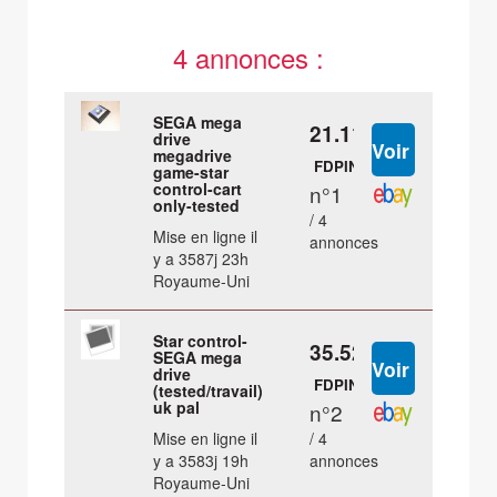
4 annonces :
SEGA mega
21.11 €
drive
megadrive
FDPIN
game-star
control-cart
n°1
only-tested
/ 4
Mise en ligne il
annonces
y a 3587j 23h
Royaume-Uni
Star control-
35.52 €
SEGA mega
drive
FDPIN
(tested/travail)
uk pal
n°2
Mise en ligne il
/ 4
y a 3583j 19h
annonces
Royaume-Uni