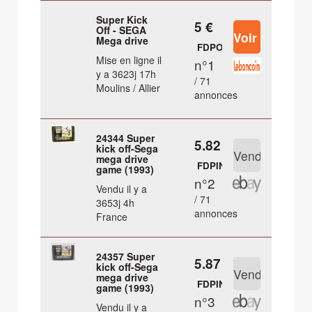
Super Kick
5 €
Off - SEGA
Mega drive
FDPOUT
Mise en ligne il
n°1
y a 3623j 17h
/ 71
Moulins / Allier
annonces
24344 Super
5.82 €
kick off-Sega
mega drive
FDPIN
game (1993)
n°2
Vendu il y a
/ 71
3653j 4h
annonces
France
24357 Super
5.87 €
kick off-Sega
mega drive
FDPIN
game (1993)
n°3
Vendu il y a