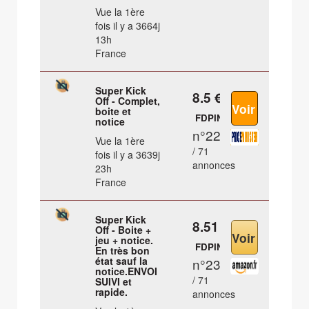
Vue la 1ère
fois il y a 3664j
13h
France
Super Kick
8.5 €
Off - Complet,
boite et
FDPIN
notice
n°22
Vue la 1ère
/ 71
fois il y a 3639j
annonces
23h
France
Super Kick
8.51 €
Off - Boite +
jeu + notice.
FDPIN
En très bon
état sauf la
n°23
notice.ENVOI
/ 71
SUIVI et
rapide.
annonces