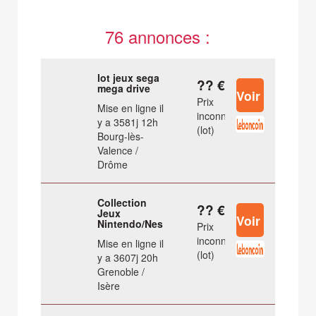
76 annonces :
lot jeux sega
?? €
mega drive
Prix
Mise en ligne il
inconnu
y a 3581j 12h
(lot)
Bourg-lès-
Valence /
Drôme
Collection
?? €
Jeux
Nintendo/Nes
Prix
inconnu
Mise en ligne il
(lot)
y a 3607j 20h
Grenoble /
Isère