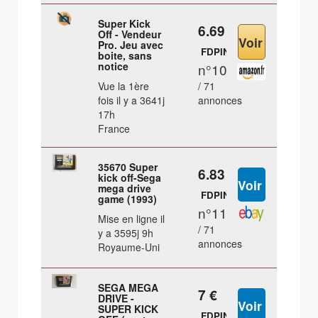
Super Kick
6.69 €
Off - Vendeur
Pro. Jeu avec
FDPIN
boite, sans
notice
n°10
Vue la 1ère
/ 71
fois il y a 3641j
annonces
17h
France
35670 Super
6.83 €
kick off-Sega
mega drive
FDPIN
game (1993)
n°11
Mise en ligne il
/ 71
y a 3595j 9h
annonces
Royaume-Uni
SEGA MEGA
7 €
DRIVE -
SUPER KICK
FDPIN