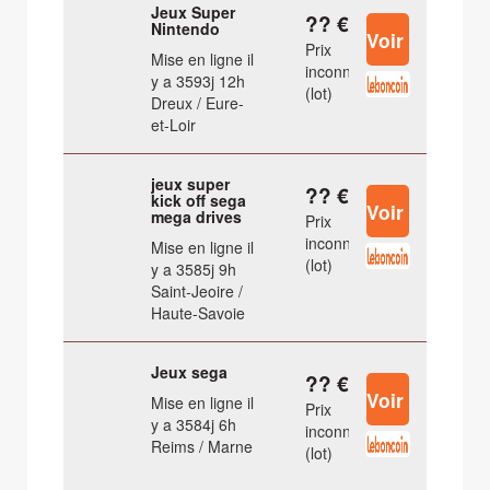
Jeux Super
?? €
Nintendo
Prix
Mise en ligne il
inconnu
y a 3593j 12h
(lot)
Dreux / Eure-
et-Loir
jeux super
?? €
kick off sega
mega drives
Prix
inconnu
Mise en ligne il
(lot)
y a 3585j 9h
Saint-Jeoire /
Haute-Savoie
Jeux sega
?? €
Mise en ligne il
Prix
y a 3584j 6h
inconnu
Reims / Marne
(lot)