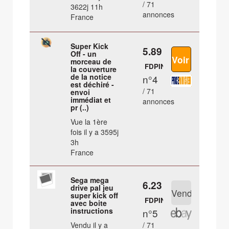
/ 71
3622j 11h
annonces
France
Super Kick
5.89 €
Off - un
morceau de
FDPIN
la couverture
de la notice
n°4
est déchiré -
/ 71
envoi
immédiat et
annonces
pr (..)
Vue la 1ère
fois il y a 3595j
3h
France
Sega mega
6.23 €
drive pal jeu
super kick off
FDPIN
avec boite
instructions
n°5
Vendu il y a
/ 71