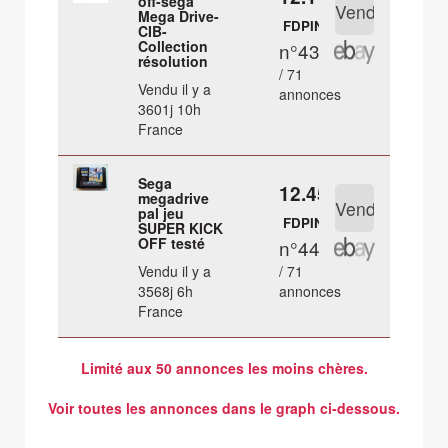
off-sega
Mega Drive-
FDPIN
CIB-
Collection
n°43
résolution
/ 71
Vendu il y a
annonces
3601j 10h
France
Sega
12.45 €
megadrive
pal jeu
FDPIN
SUPER KICK
OFF testé
n°44
Vendu il y a
/ 71
3568j 6h
annonces
France
Limité aux 50 annonces les moins chères.
Voir toutes les annonces dans le graph ci-dessous.