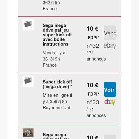
3627j 9h
France
Sega mega
10 €
drive pal jeu
super kick off
FDPIN
avec boite
instructions
n°32
Vendu il y a
/ 71
3613j 9h
annonces
France
Super kick off
10 €
(mega drive) *
FDPIN
Mise en ligne il
n°33
y a 3597j 8h
Royaume-Uni
/ 71
annonces
Sega mega
10 €