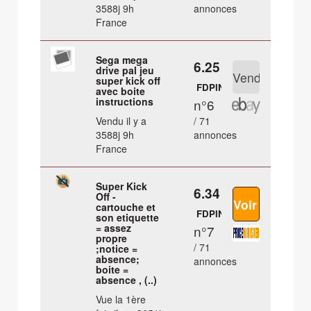
3588j 9h
annonces
France
Sega mega
6.25 €
drive pal jeu
super kick off
FDPIN
avec boite
instructions
n°6
Vendu il y a
/ 71
3588j 9h
annonces
France
Super Kick
6.34 €
Off -
cartouche et
FDPIN
son etiquette
= assez
n°7
propre
/ 71
;notice =
absence;
annonces
boite =
absence , (..)
Vue la 1ère