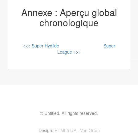
Annexe : Aperçu global
chronologique
<<< Super Hydlide
Super
League >>>
© Untitled. All rights reserved.
Contactez moi ! vinvin@foolset.com
Design:
HTML5 UP
-
Van Orton