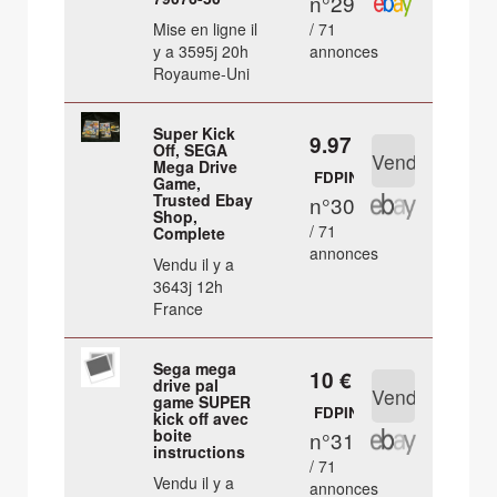
n°29
Mise en ligne il
/ 71
y a 3595j 20h
annonces
Royaume-Uni
Super Kick
9.97 €
Off, SEGA
Mega Drive
FDPIN
Game,
Trusted Ebay
n°30
Shop,
/ 71
Complete
annonces
Vendu il y a
3643j 12h
France
Sega mega
10 €
drive pal
game SUPER
FDPIN
kick off avec
boite
n°31
instructions
/ 71
Vendu il y a
annonces