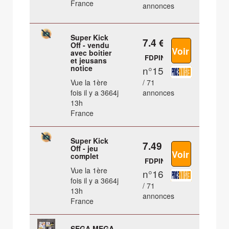
France
annonces
Super Kick
7.4 €
Off - vendu
avec boitier
FDPIN
et jeusans
notice
n°15
Vue la 1ère
/ 71
fois il y a 3664j
annonces
13h
France
Super Kick
7.49 €
Off - jeu
complet
FDPIN
Vue la 1ère
n°16
fois il y a 3664j
/ 71
13h
annonces
France
SEGA MEGA