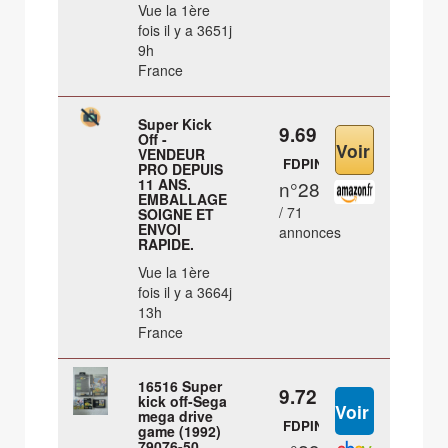
Vue la 1ère
fois il y a 3651j
9h
France
Super Kick
9.69 €
Off -
VENDEUR
FDPIN
PRO DEPUIS
11 ANS.
n°28
EMBALLAGE
/ 71
SOIGNE ET
ENVOI
annonces
RAPIDE.
Vue la 1ère
fois il y a 3664j
13h
France
16516 Super
9.72 €
kick off-Sega
mega drive
FDPIN
game (1992)
79076-50