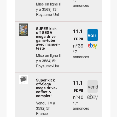
/ 71
Mise en ligne il
annonces
y a 3569j 13h
Royaume-Uni
SUPER kick
11.1 €
off-SEGA
mega drive
FDPIN
game-tubé
avec manuel-
n°39
testé
/ 71
Mise en ligne il
annonces
y a 3584j 5h
Royaume-Uni
Super kick
11.11 €
off-Sega
mega drive-
FDPIN
coffret &
complet!
n°40
Vendu il y a
/ 71
3592j 5h
annonces
France