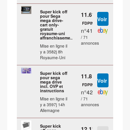
Super kick off
11.61 €
pour Sega
mega drive-
FDPIN
cart only-
gratuit
n°41
royaume-uni
/ 71
affranchisseme...
annonces
Mise en ligne il
y a 3582j 8h
Royaume-Uni
Super kick off
11.8 €
pour sega
mega drive
FDPIN
incl. OVP et
instructions
n°42
Mise en ligne il
/ 71
y a 3597j 14h
annonces
Allemagne
Super kick
12.11 €