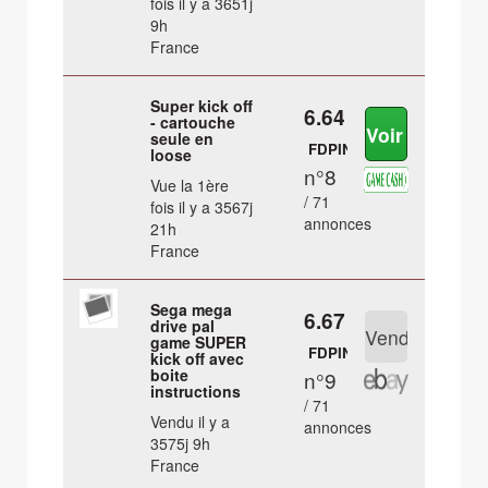
fois il y a 3651j
9h
France
Super kick off
6.64 €
- cartouche
seule en
FDPIN
loose
n°8
Vue la 1ère
/ 71
fois il y a 3567j
annonces
21h
France
Sega mega
6.67 €
drive pal
game SUPER
FDPIN
kick off avec
boite
n°9
instructions
/ 71
Vendu il y a
annonces
3575j 9h
France