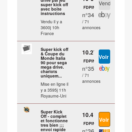
drive pal jeu
super kick off
FDPIN
avec boite
instructions
n°34
Vendu il y a
/ 71
3600j 10h
annonces
France
Super kick off
10.27 €
& Coupe du
Monde Italia
FDPIN
90 pour sega
mega drive.
n°35
chariots
/ 71
uniquem...
annonces
Mise en ligne il
y a 3595j 11h
Royaume-Uni
Super Kick
10.4 €
Off - complet
et fonctionne
FDPIN
tres bien ;;;
envoi rapide
n°36