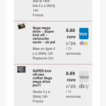
Vue la 1ère
fois il y a 3623j
14h
France
Sega mega
8.88 €
drive ~ Super
kick off ~
FDPIN
cartouche
seule ~ uk pal
n°24
Mise en ligne il
/ 71
y a 3584j 12h
annonces
Royaume-Uni
SUPER kick
8.89 €
off-rare
coffret Sega
FDPIN
mega drive
jeu!!!
n°25
Vendu il y a
/ 71
3644j 19h
annonces
France