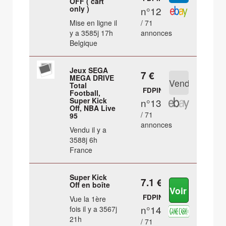
OFF ( cart
only )
n°12
Mise en ligne il
/ 71
y a 3585j 17h
annonces
Belgique
Jeux SEGA
7 €
MEGA DRIVE
Total
FDPIN
Football,
Super Kick
n°13
Off, NBA Live
/ 71
95
annonces
Vendu il y a
3588j 6h
France
Super Kick
7.1 €
Off en boîte
FDPIN
Vue la 1ère
n°14
fois il y a 3567j
21h
/ 71