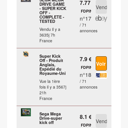
7.77 €
DRIVE GAME
- SUPER KICK
FDPIN
OFF -
COMPLETE -
n°17
TESTED
/ 71
Vendu il y a
annonces
3635j 7h
France
Super Kick
7.9 €
Off - Produit
Anglais,
FDPIN
Expédié du
Royaume-Uni
n°18
Vue la 1ère
/ 71
fois il y a 3567j
annonces
21h
France
Sega Mega
8.1 €
Drive-super
kick off
FDPIN