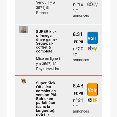
Vendu il y a
n°19
3574j 9h
/ 71
France
annonces
SUPER kick
8.31 €
off-mega
drive game-
FDPIN
Sega-pal-
coffret &
n°20
complète.
/ 71
Mise en ligne il
annonces
y a 3597j 12h
Royaume-Uni
Super Kick
8.4 €
Off - Jeu
complet en
FDPIN
version PAL.
Boitier en
n°21
parfait état
/ 71
(sans la
languette),
annonces
noti (..)