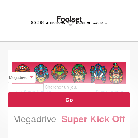
Foolset
95 396 annonces
scan en cours...
<<< Super Hydlide
Super League
>>>
Megadrive
Super Kick Off