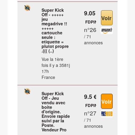
Super Kick
9.05 €
Off - +++++
jeu
FDPIN
megadrive !!
+++++
n°26
cartouche
/ 71
seule :
etiquette =
annonces
plutot propre
.((( (..)
Vue la 1ère
fois il y a 3581j
17h
France
Super Kick
9.5 €
Off - Jeu
vendu avec
FDPIN
boite
d'origine.
n°27
Envoie rapide
/ 71
suivi par la
Poste.
annonces
Vendeur Pro