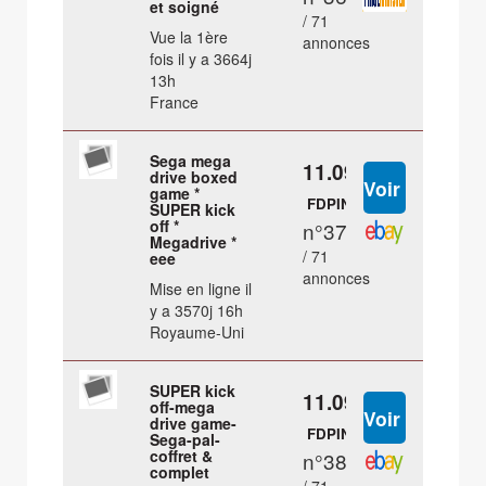
et soigné
/ 71
Vue la 1ère
annonces
fois il y a 3664j
13h
France
Sega mega
11.09 €
drive boxed
game *
FDPIN
SUPER kick
off *
n°37
Megadrive *
/ 71
eee
annonces
Mise en ligne il
y a 3570j 16h
Royaume-Uni
SUPER kick
11.09 €
off-mega
drive game-
FDPIN
Sega-pal-
coffret &
n°38
complet