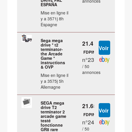
DRIVE PAL
annonces
ESPAÑA
Mise en ligne il
y a 3571j 8h
Espagne
Sega mega
21.4 €
drive * t2
terminator-
FDPIN
the Arcade
Game *
n°23
instructions
/ 50
& OVP
annonces
Mise en ligne il
y a 3575j 5h
Allemagne
SEGA mega
21.65 €
drive T2
terminator 2
FDPIN
arcade game
testé
n°24
fonctionne
/ 50
GR8 rare