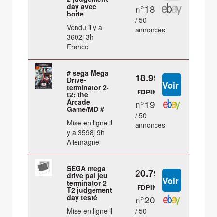
day avec
n°18
boite
/ 50
Vendu il y a
annonces
3602j 3h
France
# sega Mega
18.99 €
Drive-
terminator 2-
FDPIN
t2: the
Arcade
n°19
Game/MD #
/ 50
Mise en ligne il
annonces
y a 3598j 9h
Allemagne
SEGA mega
20.79 €
drive pal jeu
terminator 2
FDPIN
T2 judgement
day testé
n°20
Mise en ligne il
/ 50