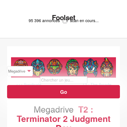
Foolset
95 396 annonces
scan en cours...
<<< Syndicate
T2 : The Arcade
Game >>>
Megadrive
T2 :
Terminator 2 Judgment