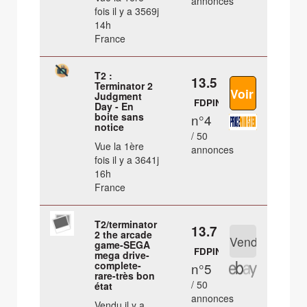
annonces
fois il y a 3569j
14h
France
T2 :
13.5 €
Terminator 2
Judgment
FDPIN
Day - En
boite sans
n°4
notice
/ 50
Vue la 1ère
annonces
fois il y a 3641j
16h
France
T2/terminator
13.7 €
2 the arcade
game-SEGA
FDPIN
mega drive-
complete-
n°5
rare-très bon
/ 50
état
annonces
Vendu il y a