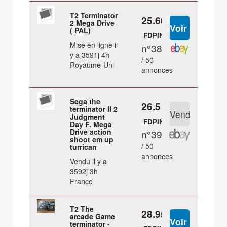
T2 Terminator
25.66 €
2 Mega Drive
( PAL)
FDPIN
Mise en ligne il
n°38
y a 3591j 4h
/ 50
Royaume-Uni
annonces
Sega the
26.5 €
terminator II 2
Judgment
FDPIN
Day F. Mega
Drive action
n°39
shoot em up
/ 50
turrican
annonces
Vendu il y a
3592j 3h
France
T2 The
28.95 €
arcade Game
terminator -