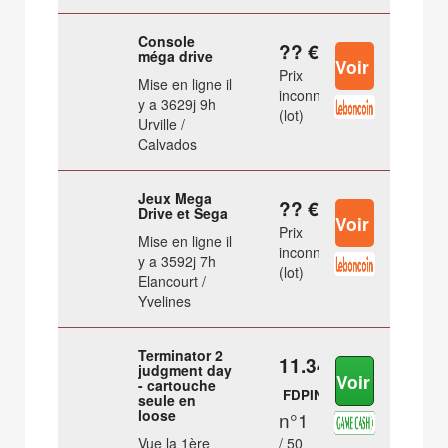
Console
?? €
méga drive
Prix
Mise en ligne il
inconnu
y a 3629j 9h
(lot)
Urville /
Calvados
Jeux Mega
?? €
Drive et Sega
Prix
Mise en ligne il
inconnu
y a 3592j 7h
(lot)
Elancourt /
Yvelines
Terminator 2
11.34 €
judgment day
- cartouche
FDPIN
seule en
loose
n°1
Vue la 1ère
/ 50