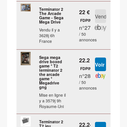
Terminator 2
22 €
The Arcade
Game - Sega
FDPIN
Mega Drive
n°27
Vendu il y a
/ 50
3628j 6h
annonces
France
Sega mega
22.2 €
drive boxed
game * T2
FDPIN
terminator 2
the arcade
n°28
game *
/ 50
Megadrive
gng
annonces
Mise en ligne il
y a 3579j 9h
Royaume-Uni
Terminator 2
22.24 €
T2 jeu