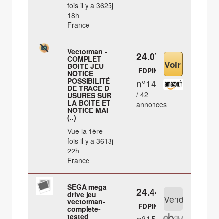
fois il y a 3625j
18h
France
Vectorman -
24.07 €
COMPLET
BOITE JEU
FDPIN
NOTICE
POSSIBILITÉ
n°14
DE TRACE D
/ 42
USURES SUR
LA BOITE ET
annonces
NOTICE MAI
(..)
Vue la 1ère
fois il y a 3613j
22h
France
SEGA mega
24.44 €
drive jeu
vectorman-
FDPIN
complete-
tested
n°15