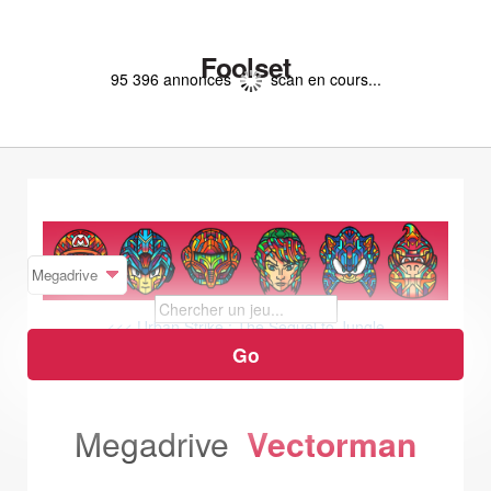
Foolset
95 396 annonces
scan en cours...
<<< Urban Strike : The Sequel to Jungle
Strike
Venom SpiderMan :
Separation Anxiety >>>
Megadrive
Vectorman