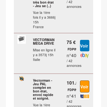
/ 42
très bon état
- Jeu se (..)
annonces
Vue la 1ère
fois il y a 3666j
15h
France
VECTORMAN
75 €
MEGA DRIVE
FDPIN
Mise en ligne il
n°40
y a 3573j 15h
Italie
/ 42
annonces
Vectorman -
101.55 €
Jeu PAL
complet en
FDPIN
bon état,
envoi rapide
n°41
et soigné.
/ 42
Vue la 1ère
annonces