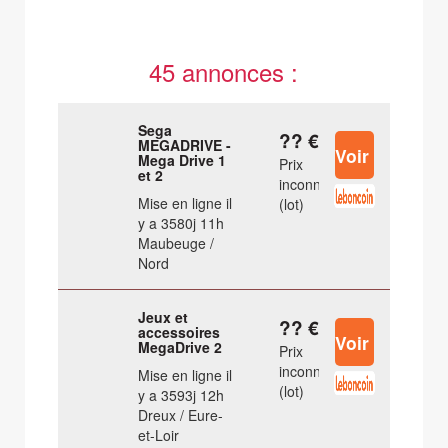
45 annonces :
Sega
?? €
MEGADRIVE -
Mega Drive 1
Prix
et 2
inconnu
Mise en ligne il
(lot)
y a 3580j 11h
Maubeuge /
Nord
Jeux et
?? €
accessoires
MegaDrive 2
Prix
inconnu
Mise en ligne il
(lot)
y a 3593j 12h
Dreux / Eure-
et-Loir