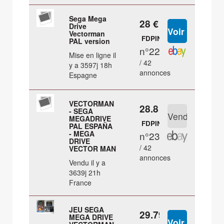
Sega Mega
28 €
Drive
Vectorman
FDPIN
PAL version
n°22
Mise en ligne il
/ 42
y a 3597j 18h
annonces
Espagne
VECTORMAN
28.8 €
- SEGA
MEGADRIVE
FDPIN
PAL ESPAÑA
- MEGA
n°23
DRIVE
/ 42
VECTOR MAN
annonces
Vendu il y a
3639j 21h
France
JEU SEGA
29.79 €
MEGA DRIVE