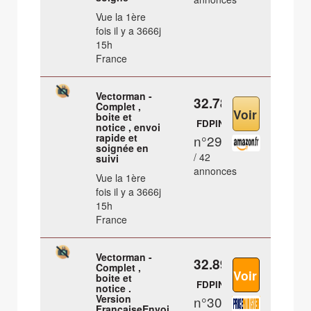
Vue la 1ère
fois il y a 3666j
15h
France
Vectorman -
32.78 €
Complet ,
boite et
FDPIN
notice , envoi
rapide et
n°29
soignée en
/ 42
suivi
annonces
Vue la 1ère
fois il y a 3666j
15h
France
Vectorman -
32.89 €
Complet ,
boite et
FDPIN
notice .
Version
n°30
FrancaiseEnvoi