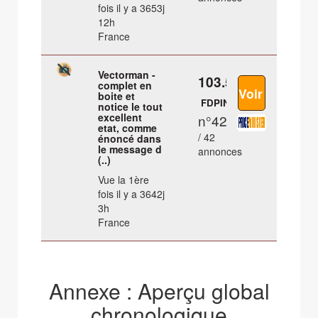
fois il y a 3653j
12h
France
Vectorman -
103.5 €
complet en
boite et
FDPIN
notice le tout
excellent
n°42
etat, comme
/ 42
énoncé dans
le message d
annonces
(..)
Vue la 1ère
fois il y a 3642j
3h
France
Annexe : Aperçu global
chronologique