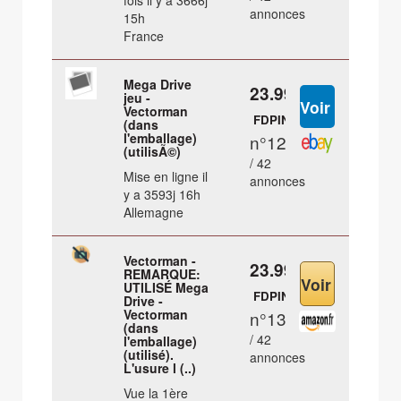
fois il y a 3666j
annonces
15h
France
Mega Drive
23.99 €
jeu -
Vectorman
FDPIN
(dans
l'emballage)
n°12
(utilisÃ©)
/ 42
Mise en ligne il
annonces
y a 3593j 16h
Allemagne
Vectorman -
23.99 €
REMARQUE:
UTILISÉ Mega
FDPIN
Drive -
Vectorman
n°13
(dans
/ 42
l'emballage)
(utilisé).
annonces
L'usure l (..)
Vue la 1ère