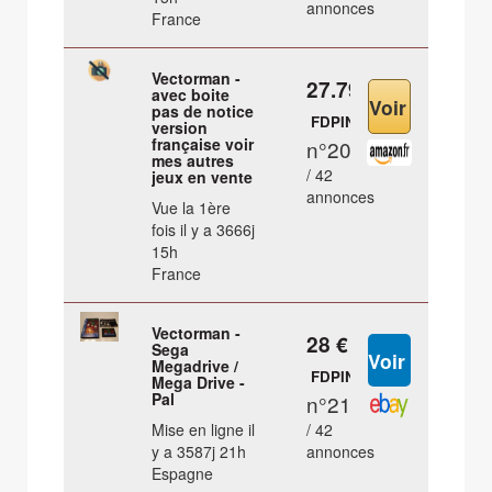
annonces
France
Vectorman -
27.79 €
avec boite
pas de notice
FDPIN
version
française voir
n°20
mes autres
/ 42
jeux en vente
annonces
Vue la 1ère
fois il y a 3666j
15h
France
Vectorman -
28 €
Sega
Megadrive /
FDPIN
Mega Drive -
Pal
n°21
Mise en ligne il
/ 42
y a 3587j 21h
annonces
Espagne