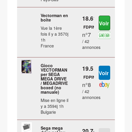
Vectorman en
18.61 €
boîte
FDPIN
Vue la 1ère
n°7
fois il y a 3570j
1h
/ 42
France
annonces
Gioco
19.5 €
VECTORMAN
per SEGA
FDPIN
MEGA DRIVE
/ MEGADRIVE
n°8
boxed (no
/ 42
manuale)
annonces
Mise en ligne il
y a 3594j 1h
Bulgarie
Sega mega
20.74 €