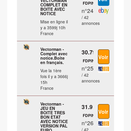
VECTORMAN
FDPIN
COMPLET EN
BOITE AVEC
n°24
NOTICE
/ 42
Mise en ligne il
annonces
y a 3599j 10h
France
Vectorman -
30.79 €
Complet avec
notice.Boite
FDPIN
en français.
n°25
Vue la 1ère
/ 42
fois il y a 3666j
annonces
15h
France
Vectorman -
31.9 €
JEU EN
BOITE TRES
FDPIN
BON ETAT
AVEC NOTICE
n°26
VERSION PAL
/ 42
EURO