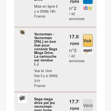
FDPIN
Mise en ligne il
n°2
y a 3598j 18h
/ 42
France
annonces
Vectorman -
17.59 €
Vectorman
[PAL] en bon
FDPIN
état pour
console Sega
n°3
Mega Drive.
/ 42
La cartouche
est vendue
annonces
(..)
Vue la 1ère
fois il y a 3583j
21h
France
Sega mega
17.79 €
drive pal jeu
vectorman
FDPIN
avec boite