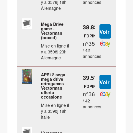
y a 3576j 18h
annonces
Allemagne
Mega Drive
38.83 €
game -
Vectorman
FDPIN
(boxed)
n°35
Mise en ligne il
/ 42
y a 3598j 23h
annonces
Allemagne
APR12 sega
39.51 €
mega drive
retrogames
FDPIN
Vectorman
offerta
n°36
occasione
/ 42
Mise en ligne il
annonces
y a 3590j 18h
Italie