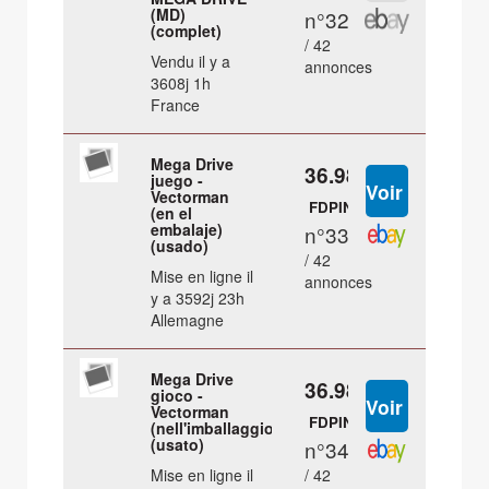
(MD)
n°32
(complet)
/ 42
Vendu il y a
annonces
3608j 1h
France
Mega Drive
36.98 €
juego -
Vectorman
FDPIN
(en el
embalaje)
n°33
(usado)
/ 42
Mise en ligne il
annonces
y a 3592j 23h
Allemagne
Mega Drive
36.98 €
gioco -
Vectorman
FDPIN
(nell'imballaggio)
(usato)
n°34
Mise en ligne il
/ 42