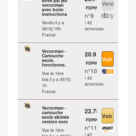
drive pal jeu
vectorman
FDPIN
avec boite
instructions
n°9
Vendu il y a
/ 42
3615j 15h
annonces
France
Vectorman -
20.9 €
Cartouche
seule,
FDPIN
fonctionne.
n°10
Vue la 1ère
/ 42
fois il y a 3570j
annonces
1h
France
Vectorman -
22.78 €
cartouche
seule abimée
FDPIN
version euro
n°11
Vue la 1ère
/ 42