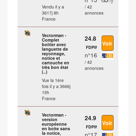
Vendu il y a
/ 42
3617j 8h
annonces
France
Vectorman -
24.8 €
Complet
boitier avec
FDPIN
languette de
rayonnage,
n°16
notice et
/ 42
cartouche en
très bon état
annonces
(..)
Vue la 1ère
fois il y a 3666j
15h
France
Vectorman -
24.9 €
version
européenne
FDPIN
en boite sans
la notice,
n°17