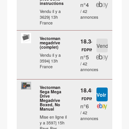
instructions
n°4
Vendu il y a
/ 42
3629j 13h
annonces
France
Vectorman
18.34 €
megadrive
(complet)
FDPIN
Vendu il y a
n°5
3594j 13h
/ 42
France
annonces
Vectorman
18.45 €
Sega Mega
Drive
FDPIN
Megadrive
Boxed, No
n°6
Manual
/ 42
Mise en ligne il
annonces
y a 3597j 15h
Pays-Bas