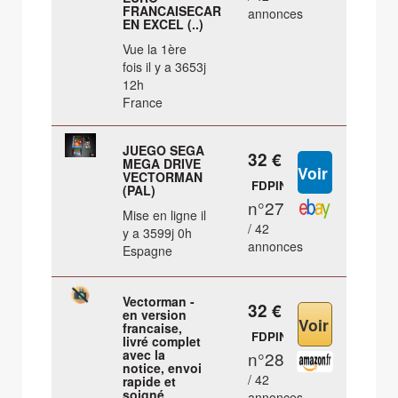
FRANCAISECARTOUCHE
annonces
EN EXCEL (..)
Vue la 1ère
fois il y a 3653j
12h
France
JUEGO SEGA
32 €
MEGA DRIVE
VECTORMAN
FDPIN
(PAL)
n°27
Mise en ligne il
/ 42
y a 3599j 0h
annonces
Espagne
Vectorman -
32 €
en version
francaise,
FDPIN
livré complet
avec la
n°28
notice, envoi
/ 42
rapide et
soigné
annonces