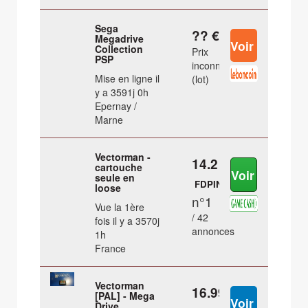
Sega
?? €
Megadrive
Collection
Prix
PSP
inconnu
Mise en ligne il
(lot)
y a 3591j 0h
Epernay /
Marne
Vectorman -
14.2 €
cartouche
seule en
FDPIN
loose
n°1
Vue la 1ère
/ 42
fois il y a 3570j
annonces
1h
France
Vectorman
16.99 €
[PAL] - Mega
Drive