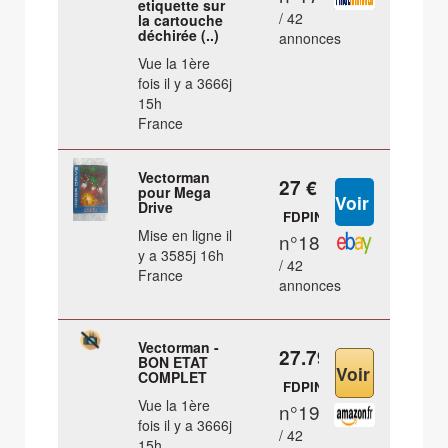
etiquette sur
/ 42
la cartouche
déchirée (..)
annonces
Vue la 1ère
fois il y a 3666j
15h
France
Vectorman
27 €
pour Mega
Drive
FDPIN
Mise en ligne il
n°18
y a 3585j 16h
/ 42
France
annonces
Vectorman -
27.79 €
BON ETAT
COMPLET
FDPIN
Vue la 1ère
n°19
fois il y a 3666j
/ 42
15h