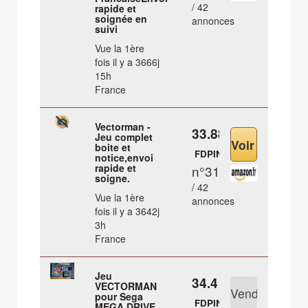
/ 42
rapide et
soignée en
annonces
suivi
Vue la 1ère
fois il y a 3666j
15h
France
Vectorman -
33.88 €
Jeu complet
boite et
FDPIN
notice,envoi
rapide et
n°31
soigne.
/ 42
Vue la 1ère
annonces
fois il y a 3642j
3h
France
Jeu
34.4 €
VECTORMAN
pour Sega
FDPIN
MEGA DRIVE