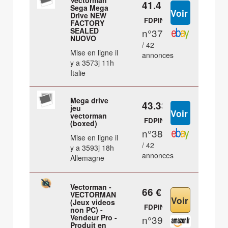
Vectorman
41.4 €
Sega Mega
Drive NEW
FDPIN
FACTORY
SEALED
n°37
NUOVO
/ 42
Mise en ligne il
annonces
y a 3573j 11h
Italie
Mega drive
43.33 €
jeu
vectorman
FDPIN
(boxed)
n°38
Mise en ligne il
/ 42
y a 3593j 18h
annonces
Allemagne
Vectorman -
66 €
VECTORMAN
(Jeux videos
FDPIN
non PC) -
Vendeur Pro -
n°39
Produit en