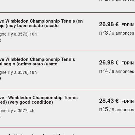
ve Wimbledon Championship Tennis (en
26.98 €
FDPIN
aje (muy buen estado (usado
n°3
/ 6 annonces
gne il y a 3573j 10h
e
ve Wimbledon Championship Tennis
26.98 €
FDPIN
allaggio (ottimo stato (usato
n°4
/ 6 annonces
gne il y a 3576j 18h
e
ve - Wimbledon Championship Tennis
28.43 €
FDPIN
xed) (very good condition)
n°5
/ 6 annonces
gne il y a 3577j 4h
e