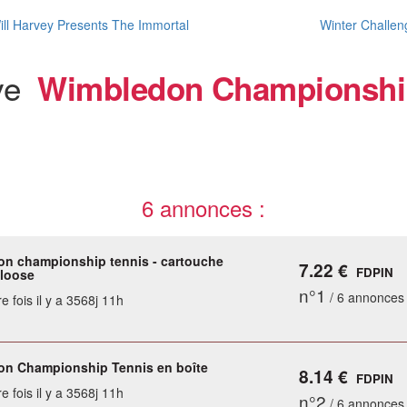
ll Harvey Presents The Immortal
Winter Challen
ive
Wimbledon Championshi
6 annonces :
n championship tennis - cartouche
7.22 €
FDPIN
 loose
n°1
/ 6 annonces
e fois il y a 3568j 11h
n Championship Tennis en boîte
8.14 €
FDPIN
e fois il y a 3568j 11h
n°2
/ 6 annonces