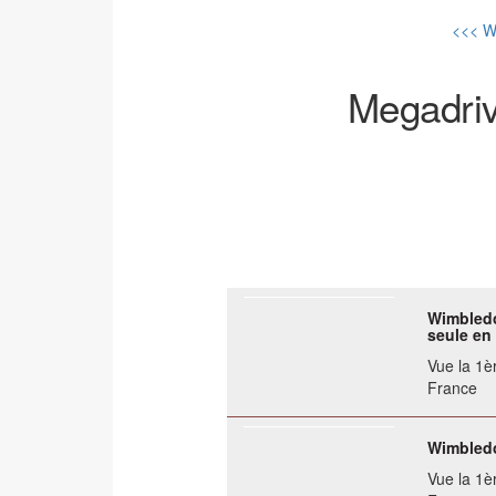
<<< Wi
Megadr
Wimbledo
seule en
Vue la 1èr
France
Wimbledo
Vue la 1èr