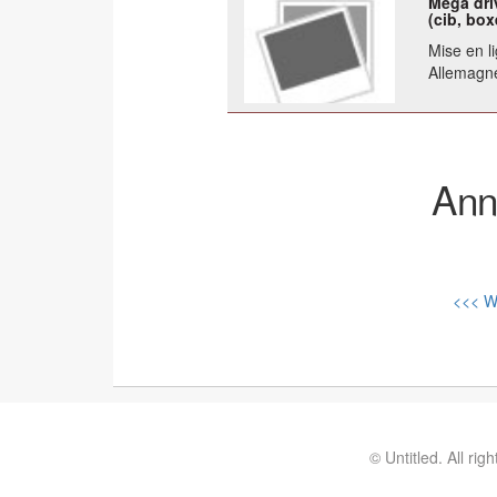
Mega dri
(cib, box
Mise en li
Allemagn
Ann
<<< Wi
© Untitled. All rig