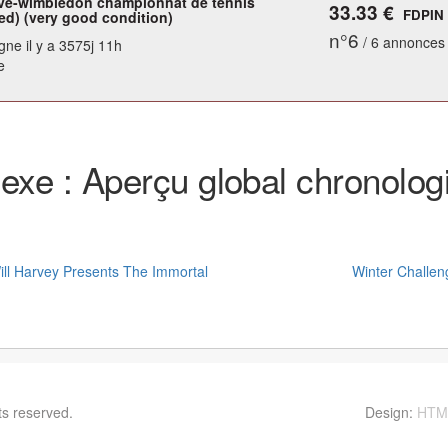
ve-wimbledon championnat de tennis
33.33 €
FDPIN
ed) (very good condition)
n°6
/ 6 annonces
gne il y a 3575j 11h
e
exe : Aperçu global chronolog
ll Harvey Presents The Immortal
Winter Challen
hts reserved.
Contactez moi ! vinvin@foolset.com
Design:
HTM