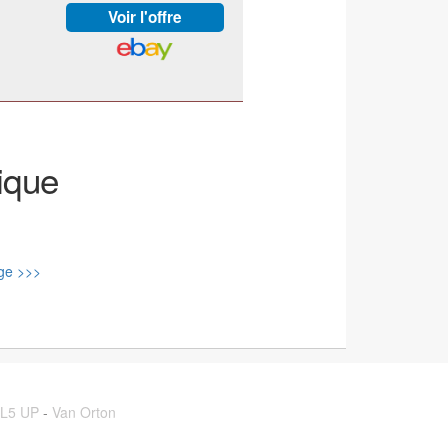
ique
ge >>>
L5 UP
-
Van Orton