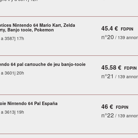
otices Nintendo 64 Mario Kart, Zelda
45.4 €
FDPIN
rty, Banjo tooie, Pokemon
n°20
/ 139 anno
y a 3587j 17h
endo 64 pal cartouche de jeu banjo-tooie
45.58 €
FDPIN
y a 3601j 20h
n°21
/ 139 anno
oie Nintendo 64 Pal España
46 €
FDPIN
y a 3613j 19h
n°22
/ 139 anno