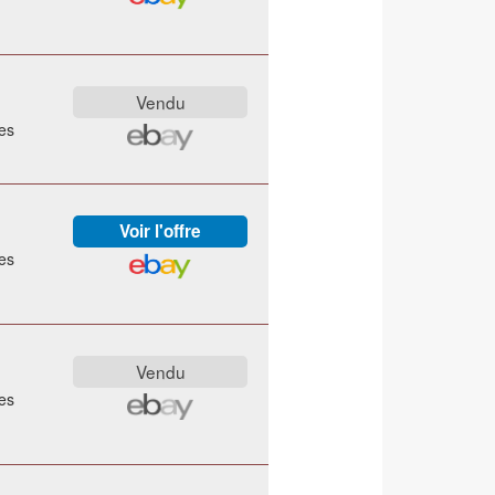
es
es
es