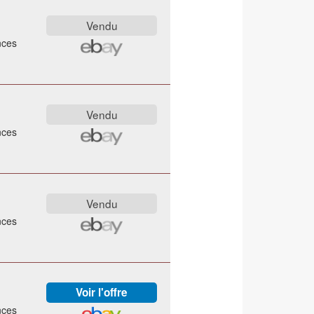
nces
nces
nces
nces