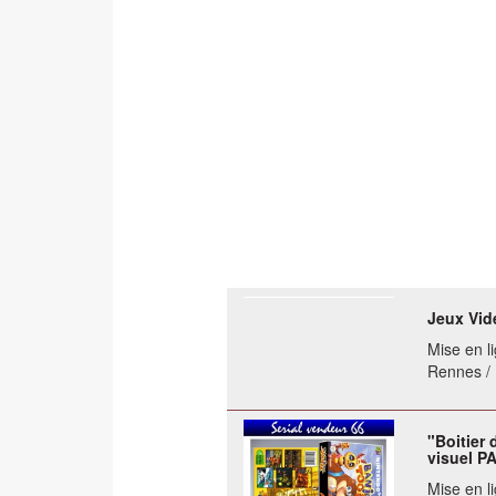
Jeux Vid
Mise en li
Rennes / I
"Boitier
visuel P
Mise en li