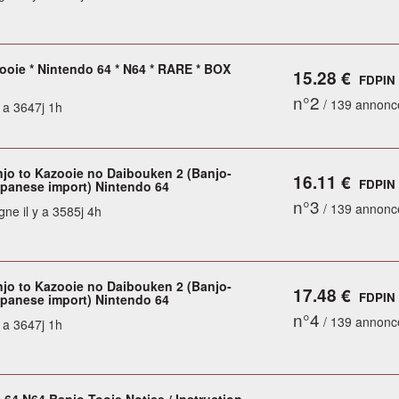
Tooie * Nintendo 64 * N64 * RARE * BOX
15.28 €
FDPIN
n°2
/ 139 annonc
y a 3647j 1h
njo to Kazooie no Daibouken 2 (Banjo-
16.11 €
FDPIN
apanese import) Nintendo 64
n°3
/ 139 annonc
gne il y a 3585j 4h
njo to Kazooie no Daibouken 2 (Banjo-
17.48 €
FDPIN
apanese import) Nintendo 64
n°4
/ 139 annonc
y a 3647j 1h