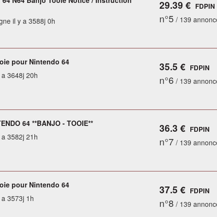
 64 N64 Banjo Tooie Notice / Instruction
29.39 €
FDPIN
n°5
/ 139 annonc
gne il y a 3588j 0h
oie pour Nintendo 64
35.5 €
FDPIN
y a 3648j 20h
n°6
/ 139 annonc
ENDO 64 **BANJO - TOOIE**
36.3 €
FDPIN
y a 3582j 21h
n°7
/ 139 annonc
oie pour Nintendo 64
37.5 €
FDPIN
y a 3573j 1h
n°8
/ 139 annonc