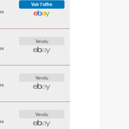
es
es
es
es