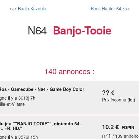
<<< Banjo Kazooie
Bass Hunter 64 >>>
N64
Banjo-Tooie
140 annonces :
éos - Gamecube - N64 - Game Boy Color
?? €
gne il y a 3613j 7h
Prix inconnu (lot)
lle-et-Vilaine
 du jeu ""BANJO TOOIE"", nintendo 64,
10.2 €
FDPIN
AL FR. HD."
n°1
/ 139 annonc
gne il y a 3576j 15h