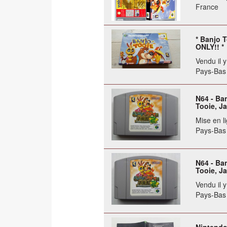
France
* Banjo 
ONLY!! *
Vendu il 
Pays-Bas
N64 - Ba
Tooie, J
Mise en li
Pays-Bas
N64 - Ba
Tooie, J
Vendu il 
Pays-Bas