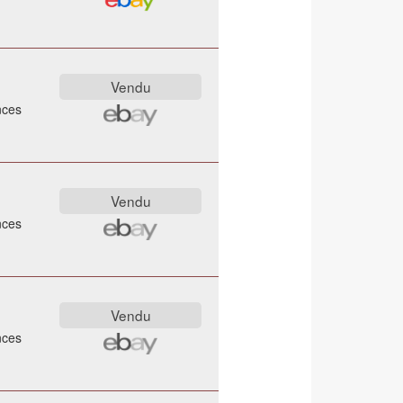
nces
nces
nces