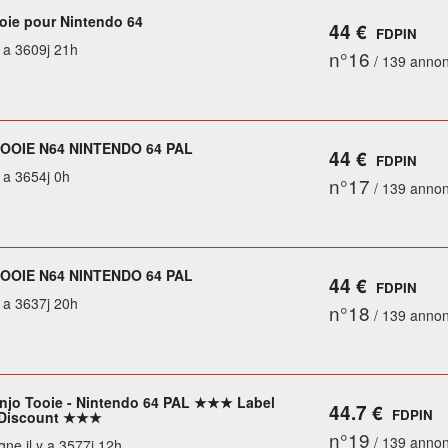
oie pour Nintendo 64
44 €
FDPIN
y a 3609j 21h
n°16
/ 139 anno
OOIE N64 NINTENDO 64 PAL
44 €
FDPIN
y a 3654j 0h
n°17
/ 139 anno
OOIE N64 NINTENDO 64 PAL
44 €
FDPIN
y a 3637j 20h
n°18
/ 139 anno
jo Tooie - Nintendo 64 PAL ★★★ Label
44.7 €
FDPIN
Discount ★★★
n°19
/ 139 anno
gne il y a 3577j 12h