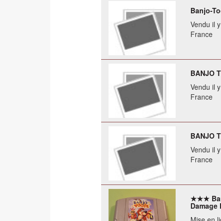
Banjo-To
Vendu il 
France
BANJO T
Vendu il 
France
BANJO T
Vendu il 
France
★★★ Ban
Damage 
Mise en li