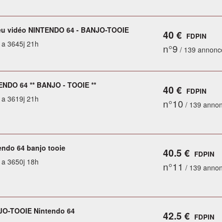
eu vidéo NINTENDO 64 - BANJO-TOOIE
40 €
FDPIN
y a 3645j 21h
n°9
/ 139 annonc
ENDO 64 ** BANJO - TOOIE **
40 €
FDPIN
y a 3619j 21h
n°10
/ 139 anno
endo 64 banjo tooie
40.5 €
FDPIN
y a 3650j 18h
n°11
/ 139 anno
JO-TOOIE Nintendo 64
42.5 €
FDPIN