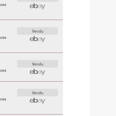
nces
nces
nces
nces