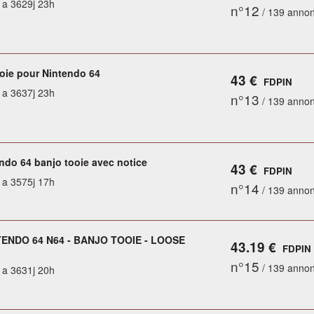
y a 3629j 23h
n°12
/ 139 anno
oie pour Nintendo 64
43 €
FDPIN
y a 3637j 23h
n°13
/ 139 anno
endo 64 banjo tooie avec notice
43 €
FDPIN
y a 3575j 17h
n°14
/ 139 anno
TENDO 64 N64 - BANJO TOOIE - LOOSE
43.19 €
FDPIN
n°15
/ 139 anno
y a 3631j 20h