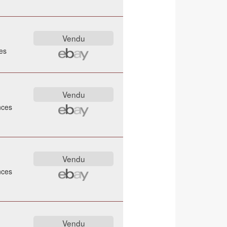
es
nces
nces