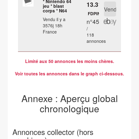
* Nintendo 64
13.31 €
jeu * blast
corps * N64
FDPIN
Vendu il y a
n°45
3576j 18h
/
France
118
annonces
Limité aux 50 annonces les moins chères.
Voir toutes les annonces dans le graph ci-dessous.
Annexe : Aperçu global
chronologique
Annonces collector (hors