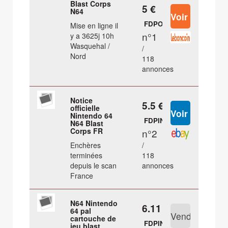
Blast Corps
5 €
N64
FDPOUT
Mise en ligne il
n°1
y a 3625j 10h
Wasquehal /
/
Nord
118
annonces
Notice
5.5 €
officielle
Nintendo 64
FDPIN
N64 Blast
Corps FR
n°2
Enchères
/
terminées
118
depuis le scan
annonces
France
N64 Nintendo
6.11 €
64 pal
cartouche de
FDPIN
jeu blast