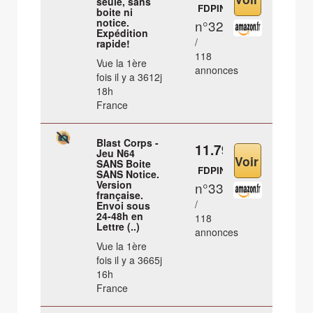
seule, sans
FDPIN
boite ni
notice.
n°32
Expédition
/
rapide!
118
Vue la 1ère
annonces
fois il y a 3612j
18h
France
Blast Corps -
11.79 €
Jeu N64
SANS Boite
FDPIN
SANS Notice.
Version
n°33
française.
/
Envoi sous
24-48h en
118
Lettre (..)
annonces
Vue la 1ère
fois il y a 3665j
16h
France