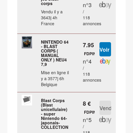
corps
n°3
Vendu il y a
/
3643j 4h
118
France
annonces
NINTENDO 64
7.95 €
- BLAST
CORPS (
FDPIN
MANUAL
ONLY ) NEU4
n°4
7,9
/
Mise en ligne il
118
y a 3577j 6h
annonces
Belgique
Blast Corps
8 €
(Blast
unicellulaire)
FDPIN
- super
Nintendo 64-
n°5
japonais-
/
COLLECTION
118