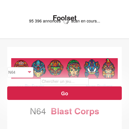
Foolset
95 396 annonces
scan en cours...
<<< Bio Freaks
Blues Brothers
2000 >>>
N64
Blast Corps