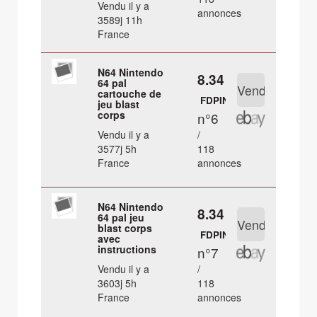
Vendu il y a
annonces
3589j 11h
France
N64 Nintendo
8.34 €
64 pal
cartouche de
FDPIN
jeu blast
corps
n°6
Vendu il y a
/
3577j 5h
118
France
annonces
N64 Nintendo
8.34 €
64 pal jeu
blast corps
FDPIN
avec
instructions
n°7
Vendu il y a
/
3603j 5h
118
France
annonces