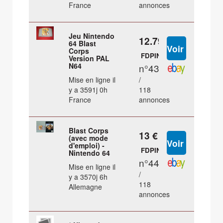
France
annonces
Jeu Nintendo
12.79 €
64 Blast
Corps
FDPIN
Version PAL
N64
n°43
Mise en ligne il
/
y a 3591j 0h
118
France
annonces
Blast Corps
13 €
(avec mode
d'emploi) -
FDPIN
Nintendo 64
n°44
Mise en ligne il
/
y a 3570j 6h
118
Allemagne
annonces