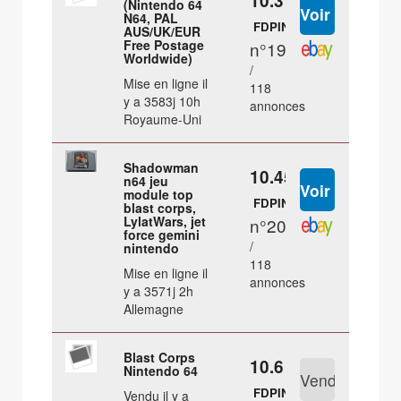
10.37 €
(Nintendo 64
N64, PAL
FDPIN
AUS/UK/EUR
Free Postage
n°19
Worldwide)
/
Mise en ligne il
118
y a 3583j 10h
annonces
Royaume-Uni
Shadowman
10.45 €
n64 jeu
module top
FDPIN
blast corps,
LylatWars, jet
n°20
force gemini
/
nintendo
118
Mise en ligne il
annonces
y a 3571j 2h
Allemagne
Blast Corps
10.6 €
Nintendo 64
FDPIN
Vendu il y a