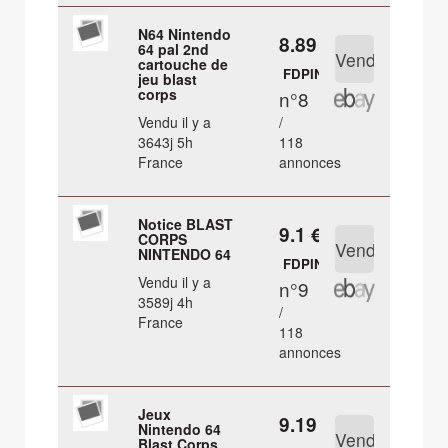
N64 Nintendo
8.89 €
64 pal 2nd
cartouche de
FDPIN
jeu blast
corps
n°8
Vendu il y a
/
3643j 5h
118
France
annonces
Notice BLAST
9.1 €
CORPS
NINTENDO 64
FDPIN
Vendu il y a
n°9
3589j 4h
/
France
118
annonces
Jeux
9.19 €
Nintendo 64
Blast Corps