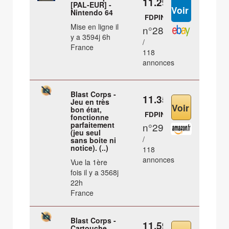
11.29 €
[PAL-EUR] -
Nintendo 64
FDPIN
Mise en ligne il
n°28
y a 3594j 6h
/
France
118
annonces
Blast Corps -
11.35 €
Jeu en très
bon état,
FDPIN
fonctionne
parfaitement
n°29
(jeu seul
/
sans boite ni
notice). (..)
118
annonces
Vue la 1ère
fois il y a 3568j
22h
France
Blast Corps -
11.59 €
Cartouche