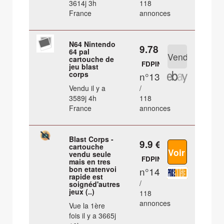
3614j 3h
118
France
annonces
N64 Nintendo
9.78 €
64 pal
cartouche de
FDPIN
jeu blast
corps
n°13
Vendu il y a
/
3589j 4h
118
France
annonces
Blast Corps -
9.9 €
cartouche
vendu seule
FDPIN
mais en tres
bon etatenvoi
n°14
rapide est
/
soignéd'autres
jeux (..)
118
annonces
Vue la 1ère
fois il y a 3665j