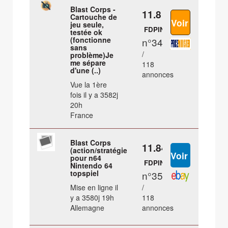
Blast Corps -
11.8 €
Cartouche de
jeu seule,
FDPIN
testée ok
(fonctionne
n°34
sans
/
problème)Je
me sépare
118
d'une (..)
annonces
Vue la 1ère
fois il y a 3582j
20h
France
Blast Corps
11.84 €
(action/stratégie)
pour n64
FDPIN
Nintendo 64
topspiel
n°35
Mise en ligne il
/
y a 3580j 19h
118
Allemagne
annonces