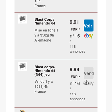
16h
France
Blast Corps
9.91 €
Nintendo 64
FDPIN
Mise en ligne il
n°15
y a 3582j 9h
Allemagne
/
118
annonces
Blast corps-
9.99 €
Nintendo 64
(N64) jeu
FDPIN
Vendu il y a
n°16
3593j 4h
/
France
118
annonces