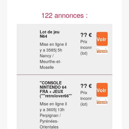
122 annonces :
Lot de jeu
?? €
N64
Prix
Mise en ligne il
inconnu
y a 3585j 5h
(lot)
Nancy /
Meurthe-et-
Moselle
"CONSOLE
?? €
NINTENDO 64
FRA + JEUX
Prix
(""retrolover66"")"
inconnu
Mise en ligne il
(lot)
y a 3605j 13h
Perpignan /
Pyrénées-
Orientales