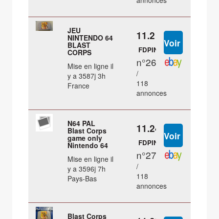
annonces
JEU
11.2 €
NINTENDO 64
BLAST
FDPIN
CORPS
n°26
Mise en ligne il
/
y a 3587j 3h
118
France
annonces
N64 PAL
11.24 €
Blast Corps
game only
FDPIN
Nintendo 64
n°27
Mise en ligne il
/
y a 3596j 7h
118
Pays-Bas
annonces
Blast Corps