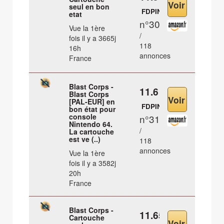
seul en bon
FDPIN
etat
n°30
Vue la 1ère
/
fois il y a 3665j
118
16h
annonces
France
Blast Corps -
11.6 €
Blast Corps
[PAL-EUR] en
FDPIN
bon état pour
console
n°31
Nintendo 64.
/
La cartouche
est ve (..)
118
annonces
Vue la 1ère
fois il y a 3582j
20h
France
Blast Corps -
11.65 €
Cartouche