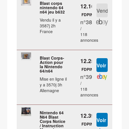
Blast corps
12.16 €
nintendo 64
n64 jeu b632
FDPIN
Vendu il y a
n°38
3587j 2h
/
France
118
annonces
Blast Corps-
12.25 €
Action pour
la Nintendo
FDPIN
64/n64
n°39
Mise en ligne il
/
y a 3570j 3h
118
Allemagne
annonces
Nintendo 64
12.39 €
N64 Blast
Corps Notice
FDPIN
/ Instruction