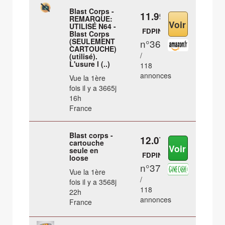
Blast Corps -
11.99 €
REMARQUE:
UTILISÉ N64 -
FDPIN
Blast Corps
(SEULEMENT
n°36
CARTOUCHE)
/
(utilisé).
L'usure l (..)
118
annonces
Vue la 1ère
fois il y a 3665j
16h
France
Blast corps -
12.07 €
cartouche
seule en
FDPIN
loose
n°37
Vue la 1ère
/
fois il y a 3568j
118
22h
annonces
France