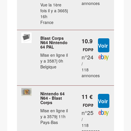
annonces
Vue la 1ère
fois il y a 3665j
16h
France
Blast Corps
10.9 €
N64 Nintendo
64 PAL
FDPIN
Mise en ligne il
n°24
y a 3587j 0h
/
Belgique
118
annonces
Nintendo 64
11 €
N64 - Blast
Corps
FDPIN
Mise en ligne il
n°25
y a 3579j 11h
/
Pays-Bas
118