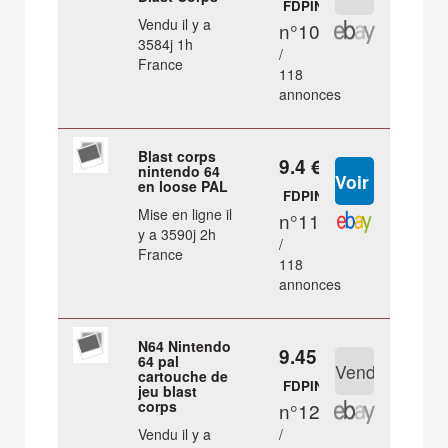
FDPIN
Vendu il y a
n°10
3584j 1h
/
France
118
annonces
Blast corps
9.4 €
nintendo 64
en loose PAL
FDPIN
Mise en ligne il
n°11
y a 3590j 2h
/
France
118
annonces
N64 Nintendo
9.45 €
64 pal
cartouche de
FDPIN
jeu blast
corps
n°12
Vendu il y a
/