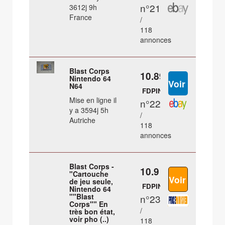
n°21
3612j 9h
France
/
118
annonces
Blast Corps
10.89 €
Nintendo 64
N64
FDPIN
Mise en ligne il
n°22
y a 3594j 5h
/
Autriche
118
annonces
Blast Corps -
10.9 €
"Cartouche
de jeu seule,
FDPIN
Nintendo 64
""Blast
n°23
Corps"" En
/
très bon état,
voir pho (..)
118