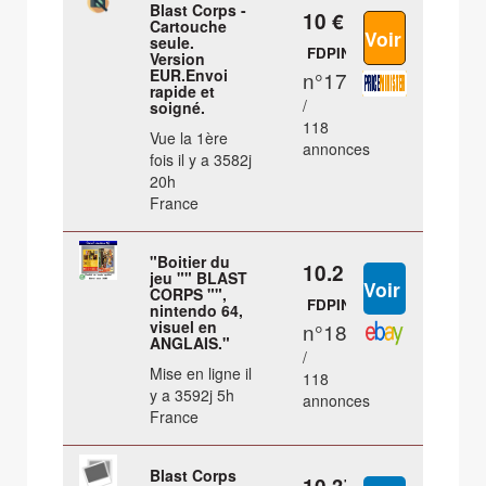
Blast Corps -
10 €
Cartouche
seule.
FDPIN
Version
EUR.Envoi
n°17
rapide et
/
soigné.
118
Vue la 1ère
annonces
fois il y a 3582j
20h
France
"Boitier du
10.2 €
jeu "" BLAST
CORPS "",
FDPIN
nintendo 64,
visuel en
n°18
ANGLAIS."
/
Mise en ligne il
118
y a 3592j 5h
annonces
France
Blast Corps