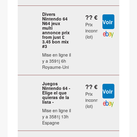
Divers
?? €
Nintendo 64
N64 jeux
Prix
multi
inconnu
annonce prix
(lot)
from just £
3.45 bon mix
#3
Mise en ligne il
y a 3591j 6h
Royaume-Uni
Juegos
?? €
Nintendo 64 -
Elige el que
Prix
quieras de la
inconnu
lista -
(lot)
Mise en ligne il
y a 3581j 13h
Espagne