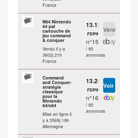
France
N64 Nintendo
13.12 €
64 pal
cartouche de
FDPIN
jeu command
& conquer
n°15
Vendu il y a
/ 85
3602j 21h
annonces
France
Command
13.25 €
and Conquer-
stratégie
FDPIN
classique
pour la
n°16
Nintendo
/ 85
64/n64
annonces
Mise en ligne il
y a 3569j 19h
Allemagne