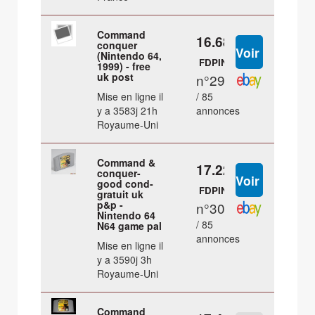
Command
16.68 €
conquer
(Nintendo 64,
FDPIN
1999) - free
uk post
n°29
Mise en ligne il
/ 85
y a 3583j 21h
annonces
Royaume-Uni
Command &
17.22 €
conquer-
good cond-
FDPIN
gratuit uk
p&p -
n°30
Nintendo 64
/ 85
N64 game pal
annonces
Mise en ligne il
y a 3590j 3h
Royaume-Uni
Command