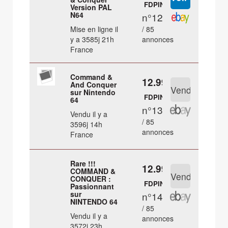
FDPIN
Version PAL
N64
n°12
Mise en ligne il
/ 85
y a 3585j 21h
annonces
France
Command &
12.99 €
And Conquer
sur Nintendo
FDPIN
64
n°13
Vendu il y a
/ 85
3596j 14h
annonces
France
Rare !!!
12.99 €
COMMAND &
CONQUER :
FDPIN
Passionnant
sur
n°14
NINTENDO 64
/ 85
Vendu il y a
annonces
3572j 23h