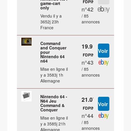
FDPIN
game-cart
only
n°42
Vendu il y a
/ 85
3652j 23h
annonces
France
Command
19.9 €
and Conquer
pour
FDPIN
Nintendo 64
n64
n°43
Mise en ligne il
/ 85
y a 3583j 1h
annonces
Allemagne
Nintendo 64 -
21.07 €
N64 Jeu
Command &
FDPIN
Conquer
n°44
Mise en ligne il
/ 85
y a 3585j 21h
annonces
Allemagne