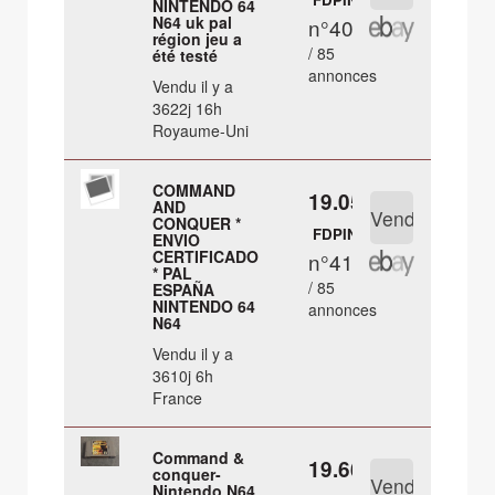
NINTENDO 64
N64 uk pal
n°40
région jeu a
/ 85
été testé
annonces
Vendu il y a
3622j 16h
Royaume-Uni
COMMAND
19.05 €
AND
CONQUER *
FDPIN
ENVIO
CERTIFICADO
n°41
* PAL
/ 85
ESPAÑA
NINTENDO 64
annonces
N64
Vendu il y a
3610j 6h
France
Command &
19.66 €
conquer-
Nintendo N64