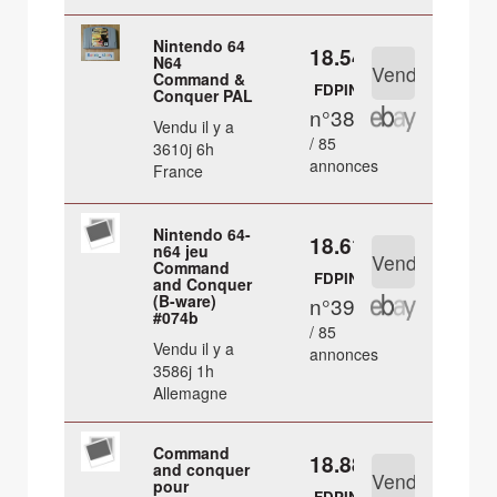
Nintendo 64
18.54 €
N64
Command &
FDPIN
Conquer PAL
n°38
Vendu il y a
/ 85
3610j 6h
annonces
France
Nintendo 64-
18.61 €
n64 jeu
Command
FDPIN
and Conquer
(B-ware)
n°39
#074b
/ 85
Vendu il y a
annonces
3586j 1h
Allemagne
Command
18.88 €
and conquer
pour
FDPIN