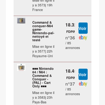
Mise en ligne il
y a 3573j 19h
France
Command &
18.32 €
conquer-N64
game-
FDPIN
Nintendo-pal-
nettoyé et
n°36
testé
/ 85
Mise en ligne il
annonces
y a 3577j 22h
Royaume-Uni
■■■ Nintendo
18.45 €
64 / N64 :
Command &
FDPIN
Conquer -
(PAL) - Cart
n°37
Only ■■■
/ 85
Mise en ligne il
annonces
y a 3583j 23h
Pays-Bas