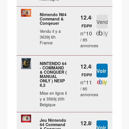
Nintendo N64
12.45 €
Command &
Conqeuer
FDPIN
Vendu il y a
n°10
3639j 6h
/ 85
France
annonces
NINTENDO 64
12.45 €
- COMMAND
& CONQUER (
FDPIN
MANUAL
ONLY ) NEXP
n°11
8,2
/ 85
Mise en ligne il
annonces
y a 3569j 20h
Belgique
Jeu Nintendo
12.89 €
64 Command
& Conquer