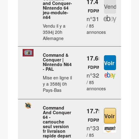
17.4 €
and Conquer-
Nintendo 64
FDPIN
jeu-module-
n64
n°31
Vendu il y a
/ 85
3594j 20h
annonces
Allemagne
Command &
17.65 €
Conquer |
Nintendo N64
FDPIN
- PAL
n°32
Mise en ligne il
/ 85
y a 3588j 0h
annonces
Pays-Bas
Command
17.79 €
And Conquer
64 -
FDPIN
cartouche
seul version
n°33
fr livraison
/ 85
rapide depart