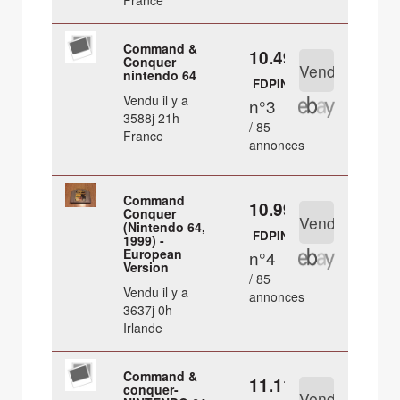
France
Command &
10.49 €
Conquer
nintendo 64
FDPIN
Vendu il y a
n°3
3588j 21h
/ 85
France
annonces
Command
10.99 €
Conquer
(Nintendo 64,
FDPIN
1999) -
European
n°4
Version
/ 85
Vendu il y a
annonces
3637j 0h
Irlande
Command &
11.11 €
conquer-