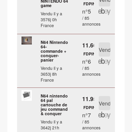
NINTENDO 64
FDPIN
game
n°5
Vendu il y a
/ 85
3576j 0h
annonces
France
N64 Nintendo
11.66 €
64-
commande +
FDPIN
conquer-
panier
n°6
Vendu il y a
/ 85
3653j 8h
annonces
France
N64 nintendo
11.95 €
64 pal
cartouche de
FDPIN
jeu command
& conquer
n°7
Vendu il y a
/ 85
3642j 21h
annonces