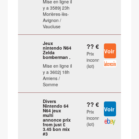
Mise en ligne il
y a 3589j 23h
Morières-lès-
Avignon /
Vaucluse
Jeux
?? €
nintendo N64
Zelda
Prix
bomberman .
inconnu
Mise en ligne il
(lot)
y a 3602j 18h
Amiens /
Somme
Divers
?? €
Nintendo 64
N64 jeux
Prix
multi
inconnu
annonce prix
(lot)
from just £
3.45 bon mix
#3