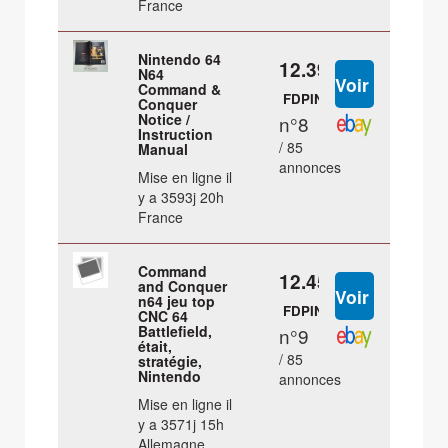
France
Nintendo 64
12.39 €
N64
Command &
FDPIN
Conquer
Notice /
n°8
Instruction
/ 85
Manual
annonces
Mise en ligne il
y a 3593j 20h
France
Command
12.45 €
and Conquer
n64 jeu top
FDPIN
CNC 64
Battlefield,
n°9
était,
/ 85
stratégie,
Nintendo
annonces
Mise en ligne il
y a 3571j 15h
Allemagne