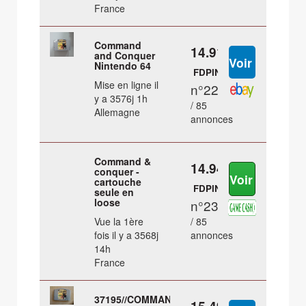
France
Command
14.91 €
and Conquer
Nintendo 64
FDPIN
Mise en ligne il
n°22
y a 3576j 1h
/ 85
Allemagne
annonces
Command &
14.94 €
conquer -
cartouche
FDPIN
seule en
loose
n°23
Vue la 1ère
/ 85
fois il y a 3568j
annonces
14h
France
37195//COMMAND