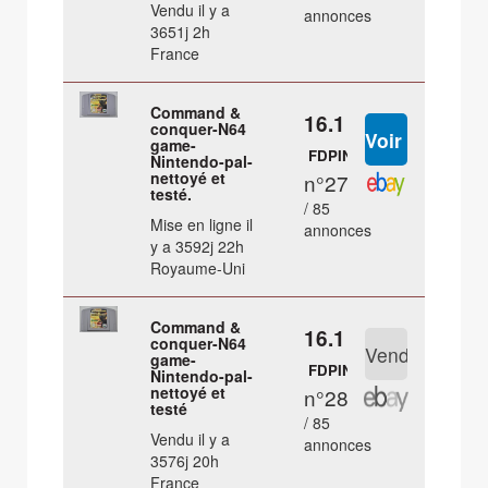
Vendu il y a
annonces
3651j 2h
France
Command &
16.1 €
conquer-N64
game-
FDPIN
Nintendo-pal-
nettoyé et
n°27
testé.
/ 85
Mise en ligne il
annonces
y a 3592j 22h
Royaume-Uni
Command &
16.1 €
conquer-N64
game-
FDPIN
Nintendo-pal-
nettoyé et
n°28
testé
/ 85
Vendu il y a
annonces
3576j 20h
France