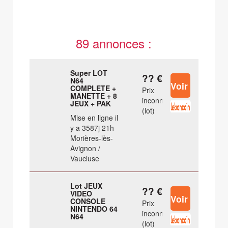
89 annonces :
Super LOT
?? €
N64
COMPLETE +
Prix
MANETTE + 8
inconnu
JEUX + PAK
(lot)
Mise en ligne il
y a 3587j 21h
Morières-lès-
Avignon /
Vaucluse
Lot JEUX
?? €
VIDEO
CONSOLE
Prix
NINTENDO 64
inconnu
N64
(lot)