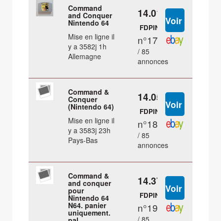
Command
14.01 €
and Conquer
Nintendo 64
FDPIN
Mise en ligne il
n°17
y a 3582j 1h
/ 85
Allemagne
annonces
Command &
14.05 €
Conquer
(Nintendo 64)
FDPIN
Mise en ligne il
n°18
y a 3583j 23h
/ 85
Pays-Bas
annonces
Command &
14.37 €
and conquer
pour
FDPIN
Nintendo 64
N64. panier
n°19
uniquement.
/ 85
pal