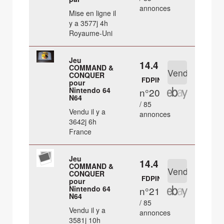
annonces
Mise en ligne il
y a 3577j 4h
Royaume-Uni
Jeu
14.4 €
COMMAND &
CONQUER
FDPIN
pour
Nintendo 64
n°20
N64
/ 85
Vendu il y a
annonces
3642j 6h
France
Jeu
14.4 €
COMMAND &
CONQUER
FDPIN
pour
Nintendo 64
n°21
N64
/ 85
Vendu il y a
annonces
3581j 10h