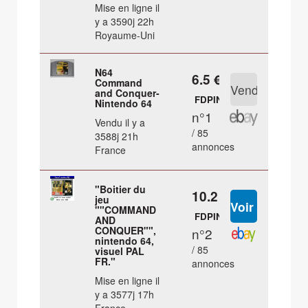
Mise en ligne il
y a 3590j 22h
Royaume-Uni
N64
6.5 €
Command
and Conquer-
FDPIN
Nintendo 64
n°1
Vendu il y a
/ 85
3588j 21h
annonces
France
"Boitier du
10.2 €
jeu
""COMMAND
FDPIN
AND
CONQUER"",
n°2
nintendo 64,
/ 85
visuel PAL
FR."
annonces
Mise en ligne il
y a 3577j 17h