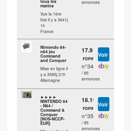
tous les
annonces
matins
Vue la 1ère
fois il y a 3641j
1h
France
Nintendo 64-
17.9 €
n64 jeu
Command
FDPIN
and Conquer
n°34
Mise en ligne il
/ 85
y a 3585j 21h
annonces
Allemagne
►►►►
18.19 €
NINTENDO 64
- N64 /
FDPIN
Command &
Conquer
n°35
[NUS-NCCP-
/ 85
EUR]
annonces