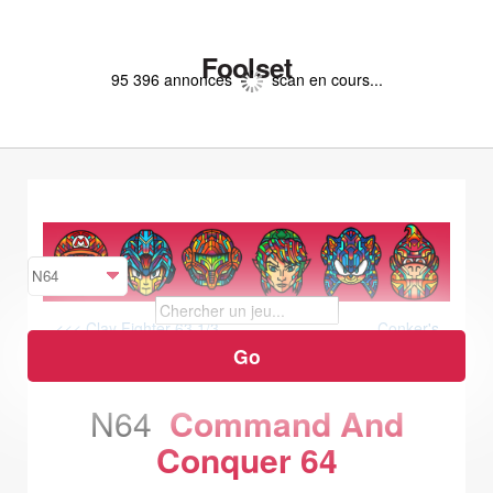
Foolset
95 396 annonces
scan en cours...
<<< Clay Fighter 63 1/3
Conker's
Bad Fur Day >>>
N64
Command And
Conquer 64