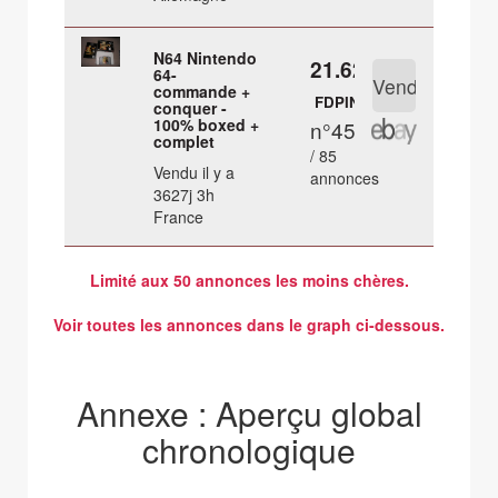
N64 Nintendo
21.62 €
64-
commande +
FDPIN
conquer -
100% boxed +
n°45
complet
/ 85
Vendu il y a
annonces
3627j 3h
France
Limité aux 50 annonces les moins chères.
Voir toutes les annonces dans le graph ci-dessous.
Annexe : Aperçu global
chronologique