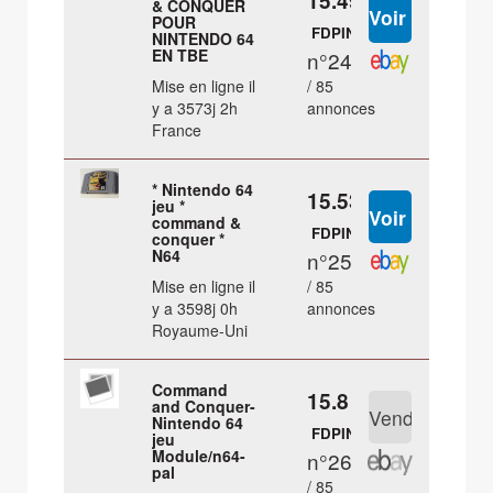
15.49 €
& CONQUER
POUR
FDPIN
NINTENDO 64
EN TBE
n°24
Mise en ligne il
/ 85
y a 3573j 2h
annonces
France
* Nintendo 64
15.53 €
jeu *
command &
FDPIN
conquer *
N64
n°25
Mise en ligne il
/ 85
y a 3598j 0h
annonces
Royaume-Uni
Command
15.8 €
and Conquer-
Nintendo 64
FDPIN
jeu
Module/n64-
n°26
pal
/ 85