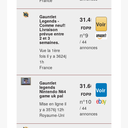
France
Gauntlet
31.45 €
Legends -
Comme neuf!
FDPIN
Livraison
prévue entre
n°9
2 et 3
/ 44
semaines.
annonces
Vue la 1ère
fois il y a 3624j
1h
France
Gauntlet
31.66 €
legends
Nintendo N64
FDPIN
game uk pal
n°10
Mise en ligne il
/ 44
y a 3576j 12h
annonces
Royaume-Uni