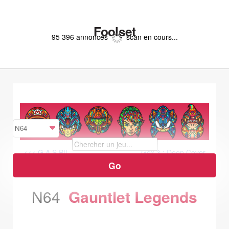
Foolset
95 396 annonces
scan en cours...
<<< G.A.S.P!!
Gex 3 : Deep Cover
Gecko >>>
N64
Gauntlet Legends