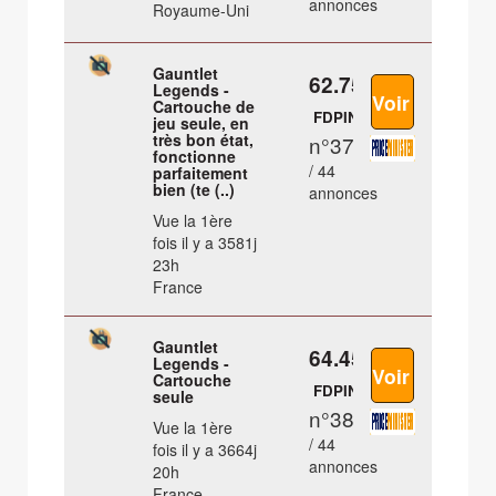
annonces
Royaume-Uni
Gauntlet
62.75 €
Legends -
Cartouche de
FDPIN
jeu seule, en
très bon état,
n°37
fonctionne
/ 44
parfaitement
bien (te (..)
annonces
Vue la 1ère
fois il y a 3581j
23h
France
Gauntlet
64.45 €
Legends -
Cartouche
FDPIN
seule
n°38
Vue la 1ère
/ 44
fois il y a 3664j
annonces
20h
France