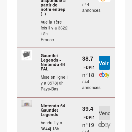
disponible a
/ 44
partir de
notre entrep
annonces
(..)
Vue la 1ère
fois il y a 3622j
12h
France
Gauntlet
38.7 €
Legends -
Nintendo 64
FDPIN
PAL
n°18
Mise en ligne il
/ 44
y a 3578j 0h
annonces
Pays-Bas
Nintendo 64
39.45 €
Gauntlet
Legends
FDPIN
Vendu il y a
n°19
3644j 13h
/ 44