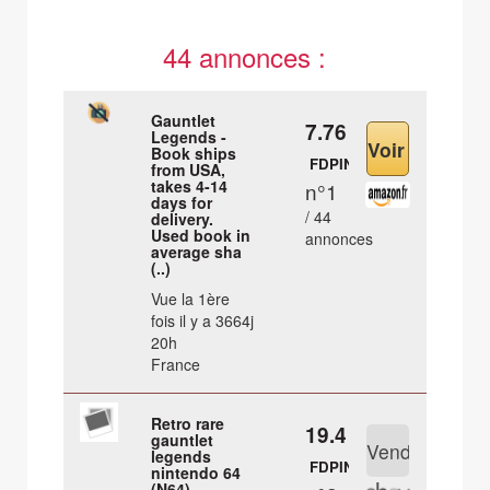
44 annonces :
Gauntlet
7.76 €
Legends -
Book ships
FDPIN
from USA,
takes 4-14
n°1
days for
/ 44
delivery.
Used book in
annonces
average sha
(..)
Vue la 1ère
fois il y a 3664j
20h
France
Retro rare
19.4 €
gauntlet
legends
FDPIN
nintendo 64
(N64)