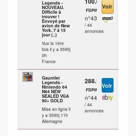
100.61 €
Legends -
NOUVEAU.
FDPIN
Difficile à
trouver !
n°43
Envoyé par
/ 44
avion de New
York. 7 à 15
annonces
jour (..)
Vue la 1ère
fois il y a 3595j
0h
France
Gauntlet
288.13 €
Legends -
Nintendo 64
FDPIN
N64 NEW
SEALED VGA
n°44
90+ GOLD
/ 44
Mise en ligne il
annonces
y a 3590j 11h
Allemagne