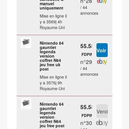
n°28
manuel
/ 44
uniquement
annonces
Mise en ligne il
y a 3569j 4h
Royaume-Uni
Nintendo 64
55.58 €
gauntlet
legends
FDPIN
version
coffret N64
n°29
jeu free uk
/ 44
post
annonces
Mise en ligne il
y a 3576j 9h
Royaume-Uni
Nintendo 64
55.58 €
gauntlet
legends
FDPIN
version
coffret N64
n°30
jeu free post