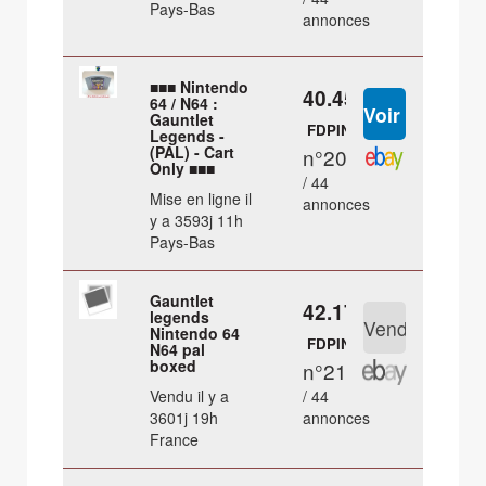
Pays-Bas
annonces
■■■ Nintendo
40.45 €
64 / N64 :
Gauntlet
FDPIN
Legends -
(PAL) - Cart
n°20
Only ■■■
/ 44
Mise en ligne il
annonces
y a 3593j 11h
Pays-Bas
Gauntlet
42.17 €
legends
Nintendo 64
FDPIN
N64 pal
boxed
n°21
Vendu il y a
/ 44
3601j 19h
annonces
France