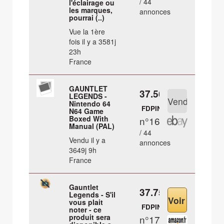
/ 44
l'éclairage ou
les marques,
annonces
pourrai (..)
Vue la 1ère
fois il y a 3581j
23h
France
GAUNTLET
37.56 €
LEGENDS -
Nintendo 64
FDPIN
N64 Game
Boxed With
n°16
Manual (PAL)
/ 44
Vendu il y a
annonces
3649j 9h
France
Gauntlet
37.75 €
Legends - S'il
vous plait
FDPIN
noter - ce
produit sera
n°17