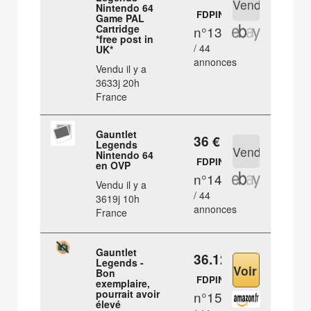
Nintendo 64
FDPIN
Game PAL
Cartridge
n°13
*free post in
/ 44
UK*
annonces
Vendu il y a
3633j 20h
France
Gauntlet
36 €
Legends
Nintendo 64
FDPIN
en OVP
n°14
Vendu il y a
/ 44
3619j 10h
annonces
France
Gauntlet
36.12 €
Legends -
Bon
FDPIN
exemplaire,
pourrait avoir
n°15
élevé