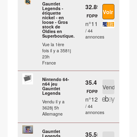
Gauntlet
32.89 €
Legends -
étiquette
FDPIN
nickel - en
loose - Gros
n°11
stock de
/ 44
Oldies en
Superboutique.
annonces
Vue la 1ère
fois il y a 3581j
23h
France
Nintendo 64-
35.4 €
n64 jeu
Gauntlet
FDPIN
Legends
n°12
Vendu il y a
/ 44
3628j 5h
annonces
Allemagne
Gauntlet
35.55 €
Legends