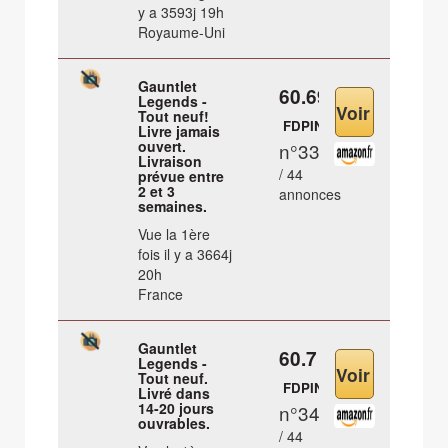
y a 3593j 19h
Royaume-Uni
Gauntlet
60.69 €
Legends -
Tout neuf!
FDPIN
Livre jamais
ouvert.
n°33
Livraison
/ 44
prévue entre
2 et 3
annonces
semaines.
Vue la 1ère
fois il y a 3664j
20h
France
Gauntlet
60.7 €
Legends -
Tout neuf.
FDPIN
Livré dans
14-20 jours
n°34
ouvrables.
/ 44