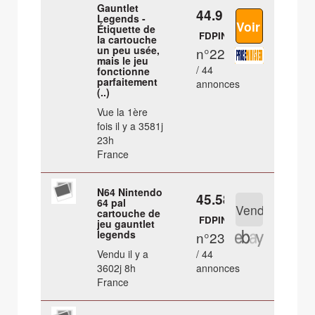
Gauntlet
44.9 €
Legends -
Étiquette de
FDPIN
la cartouche
un peu usée,
n°22
mais le jeu
/ 44
fonctionne
parfaitement
annonces
(..)
Vue la 1ère
fois il y a 3581j
23h
France
N64 Nintendo
45.58 €
64 pal
cartouche de
FDPIN
jeu gauntlet
legends
n°23
Vendu il y a
/ 44
3602j 8h
annonces
France