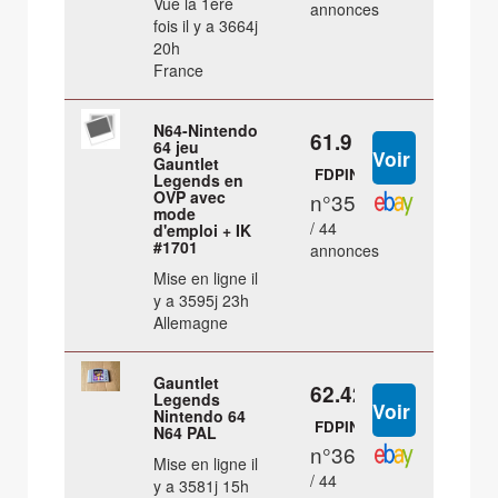
Vue la 1ère
annonces
fois il y a 3664j
20h
France
N64-Nintendo
61.9 €
64 jeu
Gauntlet
FDPIN
Legends en
OVP avec
n°35
mode
/ 44
d'emploi + IK
#1701
annonces
Mise en ligne il
y a 3595j 23h
Allemagne
Gauntlet
62.42 €
Legends
Nintendo 64
FDPIN
N64 PAL
n°36
Mise en ligne il
/ 44
y a 3581j 15h