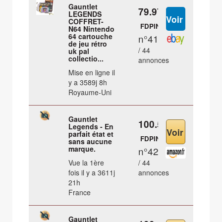
Gauntlet
79.97 €
LEGENDS
COFFRET-
FDPIN
N64 Nintendo
64 cartouche
n°41
de jeu rétro
/ 44
uk pal
collectio...
annonces
Mise en ligne il
y a 3589j 8h
Royaume-Uni
Gauntlet
100.59 €
Legends - En
parfait état et
FDPIN
sans aucune
marque.
n°42
Vue la 1ère
/ 44
fois il y a 3611j
annonces
21h
France
Gauntlet