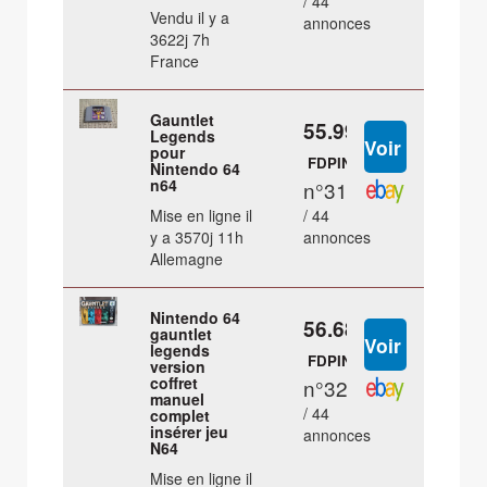
/ 44
Vendu il y a
annonces
3622j 7h
France
Gauntlet
55.99 €
Legends
pour
FDPIN
Nintendo 64
n64
n°31
Mise en ligne il
/ 44
y a 3570j 11h
annonces
Allemagne
Nintendo 64
56.68 €
gauntlet
legends
FDPIN
version
coffret
n°32
manuel
/ 44
complet
insérer jeu
annonces
N64
Mise en ligne il