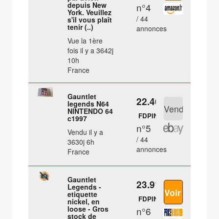
depuis New
n°4
York. Veuillez
/ 44
s'il vous plaît
tenir (..)
annonces
Vue la 1ère
fois il y a 3642j
10h
France
Gauntlet
22.46 €
legends N64
NINTENDO 64
FDPIN
c1997
n°5
Vendu il y a
/ 44
3630j 6h
annonces
France
Gauntlet
23.91 €
Legends -
etiquette
FDPIN
nickel, en
loose - Gros
n°6
stock de