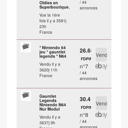
/ 44
Oldies en
Superboutique.
annonces
Vue la 1ère
fois il y a 3581j
23h
France
* Nintendo 64
26.65 €
jeu * gauntlet
legends * N64
FDPIN
Vendu il y a
n°7
3620j 11h
/ 44
France
annonces
Gauntlet
30.4 €
Legends
Nintendo N64
FDPIN
Nur Modul
n°8
Vendu il y a
/ 44
3637j 9h
annonces