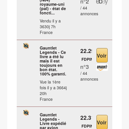
n°2
royaume-uni
/ 44
(pal) - état de
foncti...
annonces
Vendu il y a
3630j 7h
France
Gauntlet
22.29 €
Legends - Ce
livre a été lu
FDPIN
mais il est
toujours en
n°3
bon état.
/ 44
100% garanti.
annonces
Vue la 1ère
fois il y a 3664j
20h
France
Gauntlet
22.31 €
Legends -
Livre expédié
FDPIN
par avion