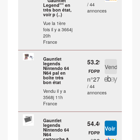
""Gauntlet
/ 44
Legend"" en
très bon état,
annonces
voir p (..)
Vue la 1ère
fois il y a 3664j
20h
France
Gauntlet
53.29 €
legends
Nintendo 64
FDPIN
N64 pal en
boîte très
n°27
bon état
/ 44
Vendu il y a
annonces
3568j 11h
France
Gauntlet
54.46 €
legends
Nintendo 64
FDPIN
N64
cartouche &