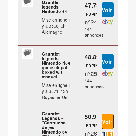
Gauntlet
47.79 €
legends
Nintendo 64
FDPIN
Mise en ligne il
n°24
y a 3568j 6h
/ 44
Allemagne
annonces
Gauntlet
48.89 €
legends
Nintendo N64
FDPIN
game uk pal
boxed wit
n°25
manuel
/ 44
Mise en ligne il
annonces
y a 3571j 13h
Royaume-Uni
Gauntlet
50.9 €
Legends -
"Cartouche
FDPIN
de jeu
Nintendo 64
n°26