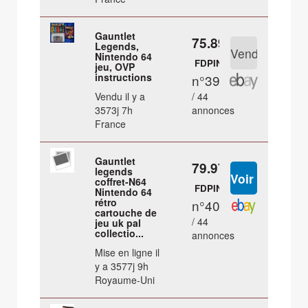
Gauntlet
75.89 €
Legends,
Nintendo 64
FDPIN
jeu, OVP
instructions
n°39
Vendu il y a
/ 44
3573j 7h
annonces
France
Gauntlet
79.97 €
legends
coffret-N64
FDPIN
Nintendo 64
rétro
n°40
cartouche de
/ 44
jeu uk pal
collectio...
annonces
Mise en ligne il
y a 3577j 9h
Royaume-Uni