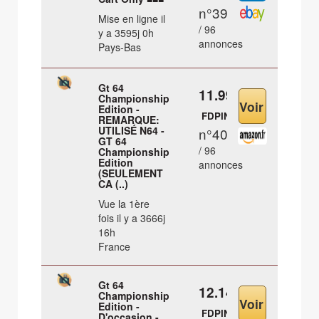
n°39
Mise en ligne il
/ 96
y a 3595j 0h
annonces
Pays-Bas
Gt 64
11.99 €
Championship
Edition -
FDPIN
REMARQUE:
UTILISÉ N64 -
n°40
GT 64
/ 96
Championship
Edition
annonces
(SEULEMENT
CA (..)
Vue la 1ère
fois il y a 3666j
16h
France
Gt 64
12.14 €
Championship
Edition -
FDPIN
D'occasion -