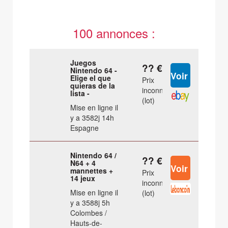
100 annonces :
Juegos
?? €
Nintendo 64 -
Elige el que
Prix
quieras de la
inconnu
lista -
(lot)
Mise en ligne il
y a 3582j 14h
Espagne
Nintendo 64 /
?? €
N64 + 4
mannettes +
Prix
14 jeux
inconnu
Mise en ligne il
(lot)
y a 3588j 5h
Colombes /
Hauts-de-