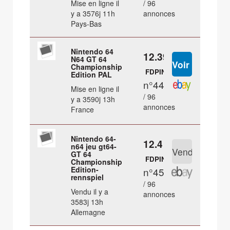
Mise en ligne il
/ 96
y a 3576j 11h
annonces
Pays-Bas
Nintendo 64
12.39 €
N64 GT 64
Championship
FDPIN
Edition PAL
n°44
Mise en ligne il
/ 96
y a 3590j 13h
annonces
France
Nintendo 64-
12.4 €
n64 jeu gt64-
GT 64
FDPIN
Championship
Edition-
n°45
rennspiel
/ 96
Vendu il y a
annonces
3583j 13h
Allemagne