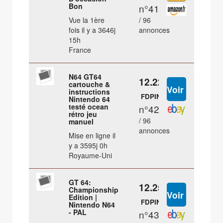
Bon
n°41
Vue la 1ère
/ 96
fois il y a 3646j
annonces
15h
France
N64 GT64
12.22 €
cartouche &
instructions
FDPIN
Nintendo 64
testé ocean
n°42
rétro jeu
/ 96
manuel
annonces
Mise en ligne il
y a 3595j 0h
Royaume-Uni
GT 64:
12.25 €
Championship
Edition |
FDPIN
Nintendo N64
- PAL
n°43