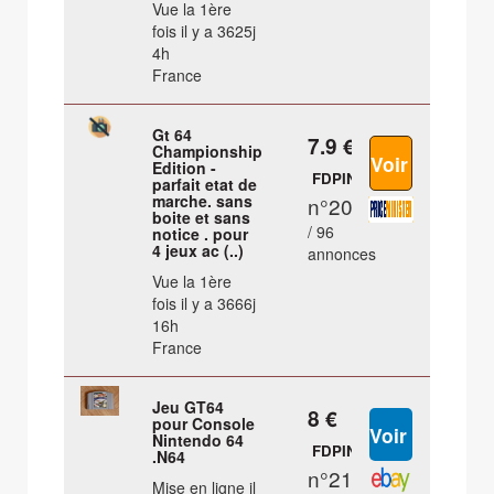
Vue la 1ère
fois il y a 3625j
4h
France
Gt 64
7.9 €
Championship
Edition -
FDPIN
parfait etat de
marche. sans
n°20
boite et sans
/ 96
notice . pour
4 jeux ac (..)
annonces
Vue la 1ère
fois il y a 3666j
16h
France
Jeu GT64
8 €
pour Console
Nintendo 64
FDPIN
.N64
n°21
Mise en ligne il