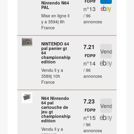
FDPIN
Nintendo N64
PAL
n°13
Mise en ligne il
/ 96
y a 3594j 8h
annonces
France
NINTENDO 64
7.21 €
pal panier gt
64
FDPIN
championship
edition
n°14
Vendu il y a
/ 96
3589j 10h
annonces
France
N64 Nintendo
7.23 €
64 pal
cartouche de
FDPIN
jeu gt
championship
n°15
edition
/ 96
Vendu il y a
annonces