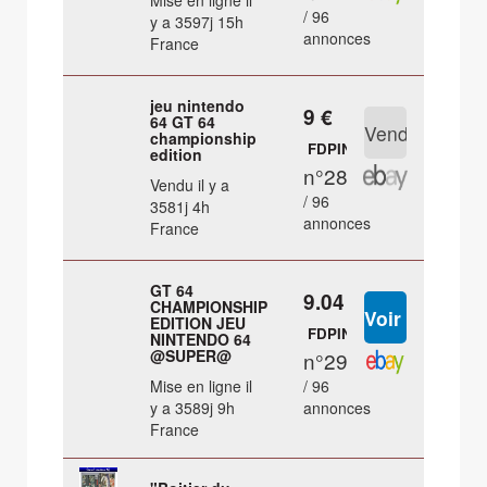
Mise en ligne il
/ 96
y a 3597j 15h
annonces
France
jeu nintendo
9 €
64 GT 64
championship
FDPIN
edition
n°28
Vendu il y a
/ 96
3581j 4h
annonces
France
GT 64
9.04 €
CHAMPIONSHIP
EDITION JEU
FDPIN
NINTENDO 64
@SUPER@
n°29
Mise en ligne il
/ 96
y a 3589j 9h
annonces
France