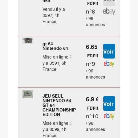
n64
FDPIN
Vendu il y a
n°8
3597j 4h
/ 96
France
annonces
gt 64
6.65 €
Nintendo 64
FDPIN
Mise en ligne il
n°9
y a 3591j 6h
France
/ 96
annonces
JEU SEUL
6.9 €
NINTENDO 64
GT 64
FDPIN
CHAMPIONSHIP
EDITION
n°10
Mise en ligne il
/ 96
y a 3599j 1h
annonces
France