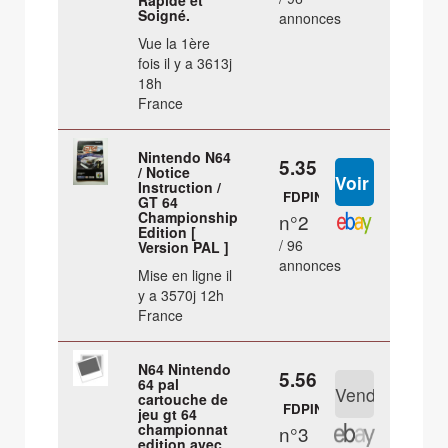
Rapide et
Soigné.
annonces
Vue la 1ère
fois il y a 3613j
18h
France
Nintendo N64
5.35 €
/ Notice
Instruction /
FDPIN
GT 64
Championship
n°2
Edition [
/ 96
Version PAL ]
annonces
Mise en ligne il
y a 3570j 12h
France
N64 Nintendo
5.56 €
64 pal
cartouche de
FDPIN
jeu gt 64
championnat
n°3
edition avec