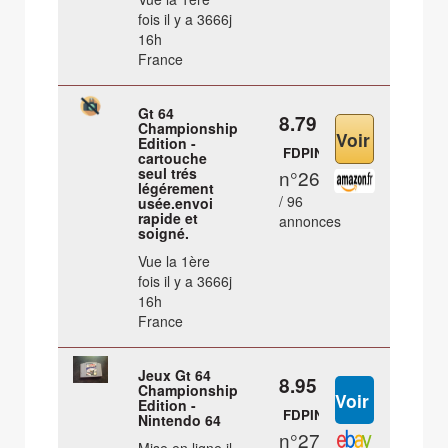
fois il y a 3666j
16h
France
Gt 64
8.79 €
Championship
Edition -
FDPIN
cartouche
seul trés
n°26
légérement
/ 96
usée.envoi
rapide et
annonces
soigné.
Vue la 1ère
fois il y a 3666j
16h
France
Jeux Gt 64
8.95 €
Championship
Edition -
FDPIN
Nintendo 64
n°27