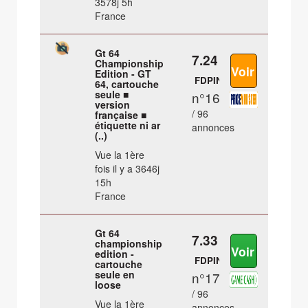
3578j 5h
France
Gt 64
7.24 €
Championship
Edition - GT
FDPIN
64, cartouche
seule ■
n°16
version
/ 96
française ■
étiquette ni ar
annonces
(..)
Vue la 1ère
fois il y a 3646j
15h
France
Gt 64
7.33 €
championship
edition -
FDPIN
cartouche
seule en
n°17
loose
/ 96
Vue la 1ère
annonces