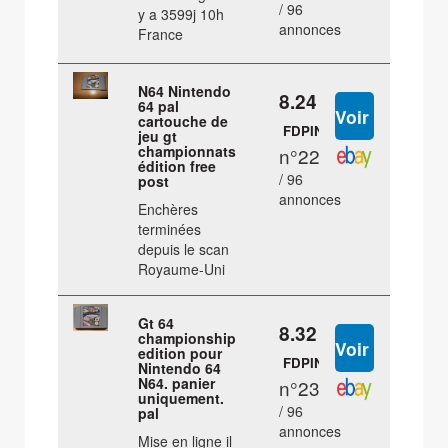
/ 96
y a 3599j 10h
annonces
France
N64 Nintendo
8.24 €
64 pal
cartouche de
FDPIN
jeu gt
championnats
n°22
édition free
/ 96
post
annonces
Enchères
terminées
depuis le scan
Royaume-Uni
Gt 64
8.32 €
championship
edition pour
FDPIN
Nintendo 64
N64. panier
n°23
uniquement.
/ 96
pal
annonces
Mise en ligne il