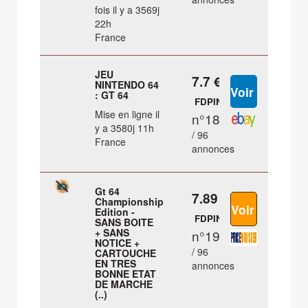
fois il y a 3569j
22h
France
JEU
7.7 €
NINTENDO 64
: GT 64
FDPIN
Mise en ligne il
n°18
y a 3580j 11h
/ 96
France
annonces
Gt 64
7.89 €
Championship
Edition -
FDPIN
SANS BOITE
+ SANS
n°19
NOTICE +
/ 96
CARTOUCHE
EN TRES
annonces
BONNE ETAT
DE MARCHE
(..)