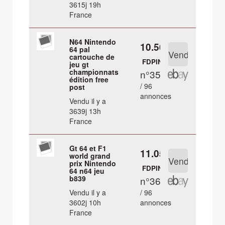
3615j 19h
France
N64 Nintendo
10.56 €
64 pal
cartouche de
FDPIN
jeu gt
championnats
n°35
édition free
/ 96
post
annonces
Vendu il y a
3639j 13h
France
Gt 64 et F1
11.05 €
world grand
prix Nintendo
FDPIN
64 n64 jeu
b839
n°36
Vendu il y a
/ 96
3602j 10h
annonces
France