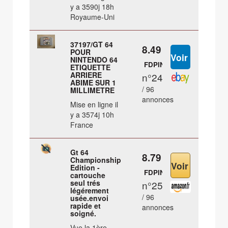
y a 3590j 18h
Royaume-Uni
37197/GT 64
8.49 €
POUR
NINTENDO 64
FDPIN
ETIQUETTE
ARRIERE
n°24
ABIME SUR 1
/ 96
MILLIMETRE
annonces
Mise en ligne il
y a 3574j 10h
France
Gt 64
8.79 €
Championship
Edition -
FDPIN
cartouche
seul trés
n°25
légérement
/ 96
usée.envoi
rapide et
annonces
soigné.
Vue la 1ère