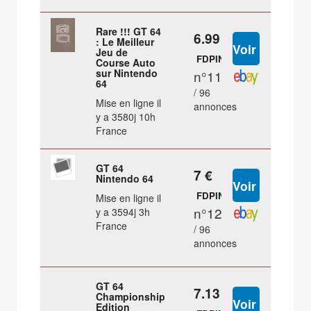
Rare !!! GT 64
6.99 €
: Le Meilleur
Jeu de
FDPIN
Course Auto
sur Nintendo
n°11
64
/ 96
Mise en ligne il
annonces
y a 3580j 10h
France
GT 64
7 €
Nintendo 64
FDPIN
Mise en ligne il
n°12
y a 3594j 3h
France
/ 96
annonces
GT 64
7.13 €
Championship
Edition