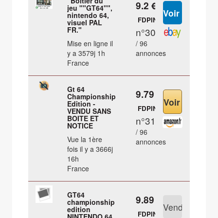
"Boitier du
9.2 €
jeu ""GT64"",
nintendo 64,
FDPIN
visuel PAL
FR."
n°30
Mise en ligne il
/ 96
y a 3579j 1h
annonces
France
Gt 64
9.79 €
Championship
Edition -
FDPIN
VENDU SANS
BOITE ET
n°31
NOTICE
/ 96
Vue la 1ère
annonces
fois il y a 3666j
16h
France
GT64
9.89 €
championship
edition
FDPIN
NINTENDO 64