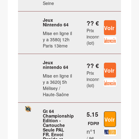
Seine
Jeux
?? €
Nintendo 64
Prix
Mise en ligne il
inconnu
y a 3580j 12h
(lot)
Paris 13ème
Jeux
?? €
nintendo 64
Prix
Mise en ligne il
inconnu
y a 3620j 5h
(lot)
Mélisey /
Haute-Saône
Gt 64
5.15 €
Championship
Edition -
FDPIN
Cartouche
Seule PAL
n°1
FR. Envoi
/ 96