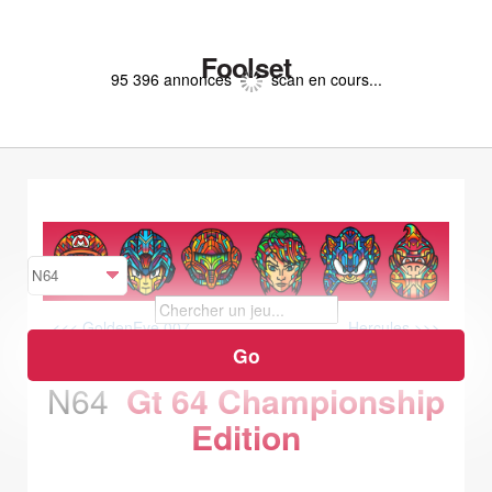
Foolset
95 396 annonces
scan en cours...
<<< GoldenEye 007
Hercules >>>
N64
Gt 64 Championship
Edition