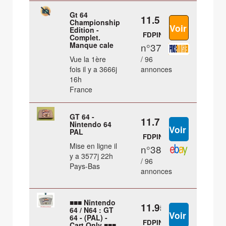
Gt 64
11.5 €
Championship
Edition -
FDPIN
Complet.
Manque cale
n°37
Vue la 1ère
/ 96
fois il y a 3666j
annonces
16h
France
GT 64 -
11.7 €
Nintendo 64
PAL
FDPIN
Mise en ligne il
n°38
y a 3577j 22h
/ 96
Pays-Bas
annonces
■■■ Nintendo
11.95 €
64 / N64 : GT
64 - (PAL) -
FDPIN
Cart Only ■■■