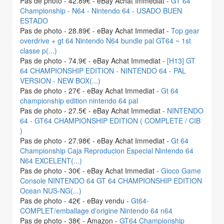
Pas de photo - 42.89€ - eBay Achat Immediat -
GT 64
Championship - N64 - Nintendo 64 - USADO BUEN
ESTADO
Pas de photo - 28.89€ - eBay Achat Immediat -
Top gear
overdrive + gt 64 Nintendo N64 bundle pal GT64 ~ 1st
classe p(...)
Pas de photo - 74.9€ - eBay Achat Immediat -
[H13] GT
64 CHAMPIONSHIP EDITION - NINTENDO 64 - PAL
VERSION - NEW BOX(...)
Pas de photo - 27€ - eBay Achat Immediat -
Gt 64
championship edition nintendo 64 pal
Pas de photo - 27.5€ - eBay Achat Immediat -
NINTENDO
64 - GT64 CHAMPIONSHIP EDITION ( COMPLETE / CIB
)
Pas de photo - 27.98€ - eBay Achat Immediat -
Gt 64
Championship Caja Reproducion Especial Nintendo 64
N64 EXCELENT(...)
Pas de photo - 30€ - eBay Achat Immediat -
Gioco Game
Console NINTENDO 64 GT 64 CHAMPIONSHIP EDITION
Ocean NUS-NG(...)
Pas de photo - 42€ - eBay vendu -
Gt64-
COMPLET/emballage d'origine Nintendo 64 n64
Pas de photo - 38€ - Amazon -
GT64 Championship