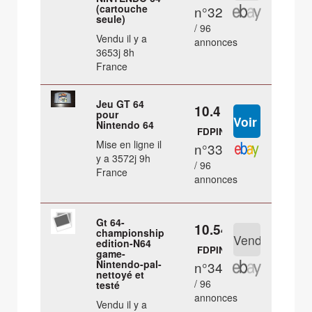
(cartouche
n°32
seule)
/ 96
Vendu il y a
annonces
3653j 8h
France
Jeu GT 64
10.4 €
pour
Nintendo 64
FDPIN
Mise en ligne il
n°33
y a 3572j 9h
/ 96
France
annonces
Gt 64-
10.54 €
championship
edition-N64
FDPIN
game-
Nintendo-pal-
n°34
nettoyé et
/ 96
testé
annonces
Vendu il y a