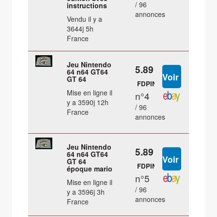
/ 96
instructions
annonces
Vendu il y a
3644j 5h
France
Jeu Nintendo
5.89 €
64 n64 GT64
GT 64
FDPIN
Mise en ligne il
n°4
y a 3590j 12h
/ 96
France
annonces
Jeu Nintendo
5.89 €
64 n64 GT64
GT 64
FDPIN
époque mario
n°5
Mise en ligne il
/ 96
y a 3596j 3h
annonces
France