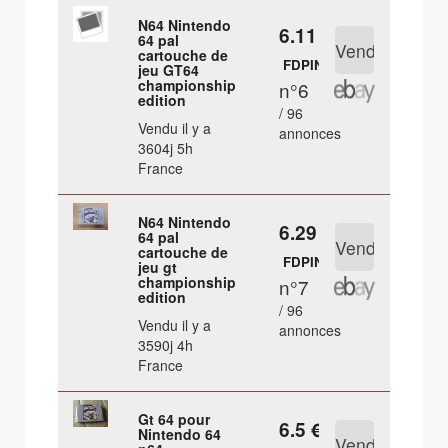
N64 Nintendo
6.11 €
64 pal
cartouche de
FDPIN
jeu GT64
championship
n°6
edition
/ 96
Vendu il y a
annonces
3604j 5h
France
N64 Nintendo
6.29 €
64 pal
cartouche de
FDPIN
jeu gt
championship
n°7
edition
/ 96
Vendu il y a
annonces
3590j 4h
France
Gt 64 pour
6.5 €
Nintendo 64