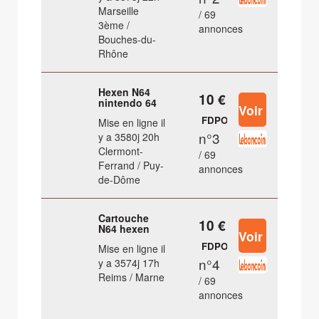
Marseille
/ 69
3ème /
annonces
Bouches-du-
Rhône
Hexen N64
10 €
nintendo 64
FDPOUT
Mise en ligne il
n°3
y a 3580j 20h
Clermont-
/ 69
Ferrand / Puy-
annonces
de-Dôme
Cartouche
10 €
N64 hexen
FDPOUT
Mise en ligne il
n°4
y a 3574j 17h
Reims / Marne
/ 69
annonces