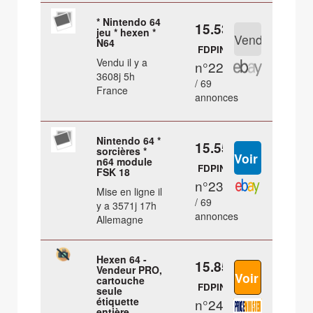
* Nintendo 64
15.53 €
jeu * hexen *
N64
FDPIN
Vendu il y a
n°22
3608j 5h
/ 69
France
annonces
Nintendo 64 *
15.55 €
sorcières *
n64 module
FDPIN
FSK 18
n°23
Mise en ligne il
/ 69
y a 3571j 17h
annonces
Allemagne
Hexen 64 -
15.85 €
Vendeur PRO,
cartouche
FDPIN
seule
étiquette
n°24
entière.