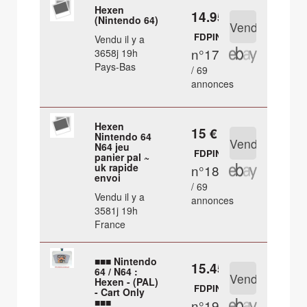
Hexen
14.95 €
(Nintendo 64)
FDPIN
Vendu il y a
n°17
3658j 19h
Pays-Bas
/ 69
annonces
Hexen
15 €
Nintendo 64
N64 jeu
FDPIN
panier pal ~
uk rapide
n°18
envoi
/ 69
Vendu il y a
annonces
3581j 19h
France
■■■ Nintendo
15.45 €
64 / N64 :
Hexen - (PAL)
FDPIN
- Cart Only
■■■
n°19