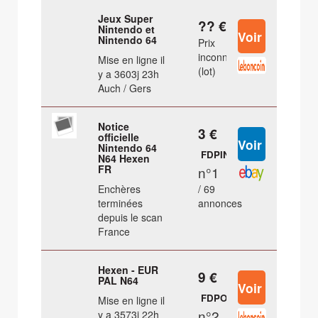
Jeux Super
?? €
Nintendo et
Nintendo 64
Prix
inconnu
Mise en ligne il
(lot)
y a 3603j 23h
Auch / Gers
Notice
3 €
officielle
Nintendo 64
FDPIN
N64 Hexen
FR
n°1
Enchères
/ 69
terminées
annonces
depuis le scan
France
Hexen - EUR
9 €
PAL N64
FDPOUT
Mise en ligne il
n°2
y a 3573j 22h