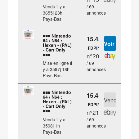
Vendu il y a
/ 69
3655j 23h
annonces
Pays-Bas
■■■ Nintendo
15.45 €
64 / N64 :
Hexen - (PAL)
FDPIN
- Cart Only
■■■
n°20
Mise en ligne il
/ 69
y a 3597j 18h
annonces
Pays-Bas
■■■ Nintendo
15.45 €
64 / N64 :
Hexen - (PAL)
FDPIN
- Cart Only
■■■
n°21
Vendu il y a
/ 69
3598j 1h
annonces
Pays-Bas