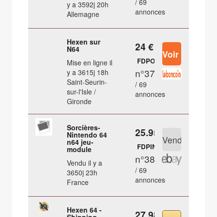
/ 69
y a 3592j 20h
annonces
Allemagne
Hexen sur
24 €
N64
FDPOUT
Mise en ligne il
n°37
y a 3615j 18h
Saint-Seurin-
/ 69
sur-l'Isle /
annonces
Gironde
Sorcières-
25.95 €
Nintendo 64
n64 jeu-
FDPIN
module
n°38
Vendu il y a
/ 69
3650j 23h
annonces
France
Hexen 64 -
27.98 €