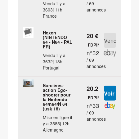
Vendu il y a
/ 69
3603j 11h
annonces
France
Hexen
20 €
(NINTENDO
64 - N64 - PAL
FDPIN
FR)
n°32
Vendu il y a
/ 69
3632j 13h
annonces
Portugal
Sorcières-
20.25 €
action Ego-
shooter pour
FDPIN
la Nintendo
64/n64/N 64
n°33
(usk 18)
/ 69
Mise en ligne il
annonces
y a 3585j 12h
Allemagne