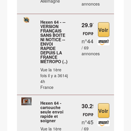
Allemagne
annonces
Hexen 64 - --
29.97 €
VERSION
FRANÇAIS
FDPIN
SANS BOITE
NI NOTICE --
n°44
ENVOI
/ 69
RAPIDE
DEPUIS LA
annonces
FRANCE
MÉTROPO (..)
Vue la 1ère
fois il y a 3614j
4h
France
Hexen 64 -
30.29 €
cartouche
seule envoi
FDPIN
rapide et
soigner
n°45
Vue la 1ère
/ 69