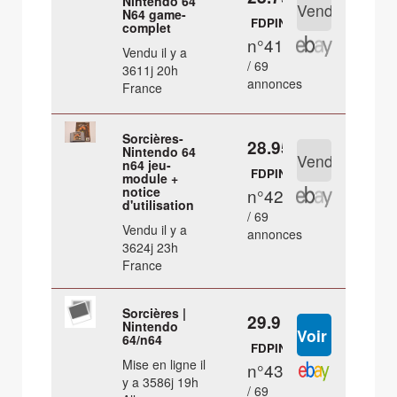
Nintendo 64
N64 game-
FDPIN
complet
n°41
Vendu il y a
/ 69
3611j 20h
annonces
France
Sorcières-
28.95 €
Nintendo 64
n64 jeu-
FDPIN
module +
notice
n°42
d'utilisation
/ 69
Vendu il y a
annonces
3624j 23h
France
Sorcières |
29.9 €
Nintendo
64/n64
FDPIN
Mise en ligne il
n°43
y a 3586j 19h
/ 69