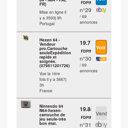
FDPIN
FR)
n°29
Mise en ligne il
/ 69
y a 3593j 9h
annonces
Portugal
Hexen 64 -
19.7 €
Vendeur
pro.Cartouche
FDPIN
seuleExpédition
rapide et
n°30
soignée.
/ 69
(079511201726)
annonces
Vue la 1ère
fois il y a 3667j
3h
France
Nintendo 64
19.85 €
N64-hexen-
cartouche de
FDPIN
jeu seule-très
bon état.
n°31