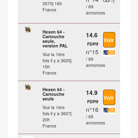
3570j 16h
/ 69
France
annonces
Hexen 64 -
14.6 €
Cartouche
seule,
FDPIN
version PAL
n°15
Vue la 1ère
/ 69
fois il y a 3625j
annonces
15h
France
Hexen 64 -
14.9 €
Cartouche
seule
FDPIN
Vue la 1ère
n°16
fois il y a 3607j
/ 69
20h
annonces
France