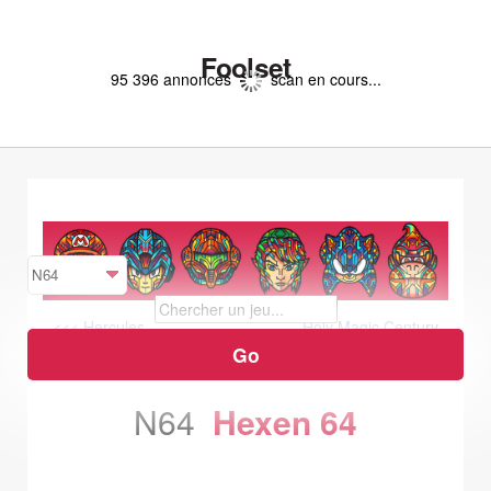
Foolset
95 396 annonces
scan en cours...
<<< Hercules
Holy Magic Century
>>>
N64
Hexen 64