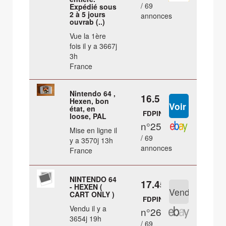
/ 69
Expédié sous
2 à 5 jours
annonces
ouvrab (..)
Vue la 1ère
fois il y a 3667j
3h
France
Nintendo 64 ,
16.5 €
Hexen, bon
état, en
FDPIN
loose, PAL
n°25
Mise en ligne il
/ 69
y a 3570j 13h
annonces
France
NINTENDO 64
17.45 €
- HEXEN (
CART ONLY )
FDPIN
Vendu il y a
n°26
3654j 19h
/ 69