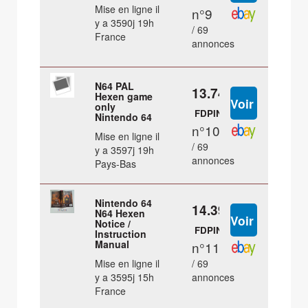
Mise en ligne il
n°9
y a 3590j 19h
/ 69
France
annonces
N64 PAL
13.74 €
Hexen game
only
FDPIN
Nintendo 64
n°10
Mise en ligne il
/ 69
y a 3597j 19h
annonces
Pays-Bas
Nintendo 64
14.39 €
N64 Hexen
Notice /
FDPIN
Instruction
Manual
n°11
Mise en ligne il
/ 69
y a 3595j 15h
annonces
France