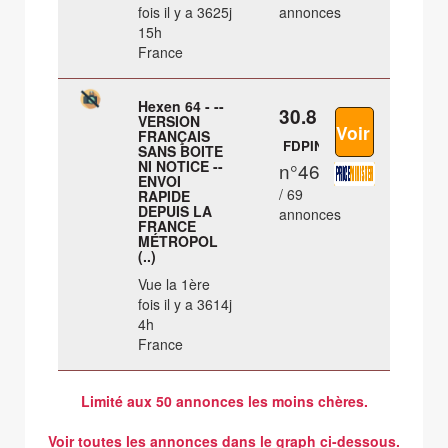
fois il y a 3625j
annonces
15h
France
Hexen 64 - --
30.8 €
VERSION
FRANÇAIS
FDPIN
SANS BOITE
NI NOTICE --
n°46
ENVOI
/ 69
RAPIDE
DEPUIS LA
annonces
FRANCE
MÉTROPOL
(..)
Vue la 1ère
fois il y a 3614j
4h
France
Limité aux 50 annonces les moins chères.
Voir toutes les annonces dans le graph ci-dessous.