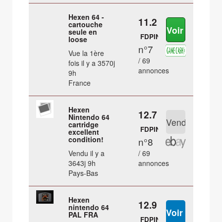
Hexen 64 -
11.2 €
cartouche
seule en
FDPIN
loose
n°7
Vue la 1ère
/ 69
fois il y a 3570j
annonces
9h
France
Hexen
12.7 €
Nintendo 64
cartridge
FDPIN
excellent
condition!
n°8
Vendu il y a
/ 69
3643j 9h
annonces
Pays-Bas
Hexen
12.9 €
nintendo 64
PAL FRA
FDPIN