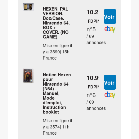
HEXEN. PAL
10.2 €
VERSION.
Box/Case.
FDPIN
Nintendo 64.
BOX +
n°5
COVER. (NO
/ 69
GAME).
annonces
Mise en ligne il
y a 3590j 15h
France
Notice Hexen
10.99 €
pour
Nintendo 64
FDPIN
(N64) -
Manuel,
n°6
Mode
/ 69
d'emploi,
Instruction
annonces
booklet
Mise en ligne il
y a 3574j 11h
France