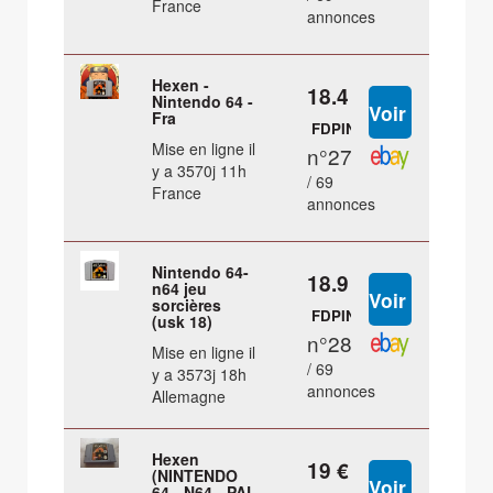
France
annonces
Hexen -
18.4 €
Nintendo 64 -
Fra
FDPIN
Mise en ligne il
n°27
y a 3570j 11h
/ 69
France
annonces
Nintendo 64-
18.9 €
n64 jeu
sorcières
FDPIN
(usk 18)
n°28
Mise en ligne il
/ 69
y a 3573j 18h
annonces
Allemagne
Hexen
19 €
(NINTENDO
64 - N64 - PAL