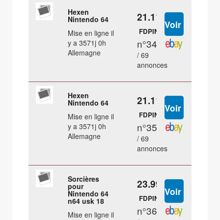
Hexen
21.11 €
Nintendo 64
FDPIN
Mise en ligne il
n°34
y a 3571j 0h
Allemagne
/ 69
annonces
Hexen
21.11 €
Nintendo 64
FDPIN
Mise en ligne il
n°35
y a 3571j 0h
Allemagne
/ 69
annonces
Sorcières
23.99 €
pour
Nintendo 64
FDPIN
n64 usk 18
n°36
Mise en ligne il