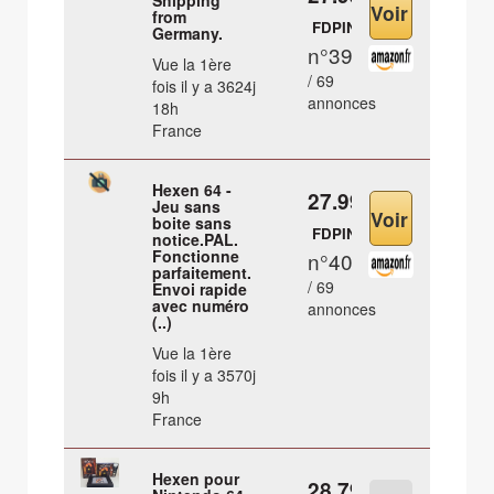
Shipping
from
FDPIN
Germany.
n°39
Vue la 1ère
/ 69
fois il y a 3624j
annonces
18h
France
Hexen 64 -
27.99 €
Jeu sans
boite sans
FDPIN
notice.PAL.
Fonctionne
n°40
parfaitement.
/ 69
Envoi rapide
avec numéro
annonces
(..)
Vue la 1ère
fois il y a 3570j
9h
France
Hexen pour
28.79 €