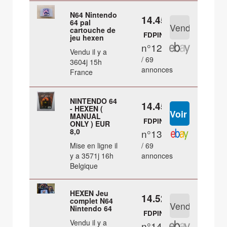
N64 Nintendo
14.45 €
64 pal
cartouche de
FDPIN
jeu hexen
n°12
Vendu il y a
/ 69
3604j 15h
annonces
France
NINTENDO 64
14.45 €
- HEXEN (
MANUAL
FDPIN
ONLY ) EUR
8,0
n°13
Mise en ligne il
/ 69
y a 3571j 16h
annonces
Belgique
HEXEN Jeu
14.52 €
complet N64
Nintendo 64
FDPIN
Vendu il y a
n°14