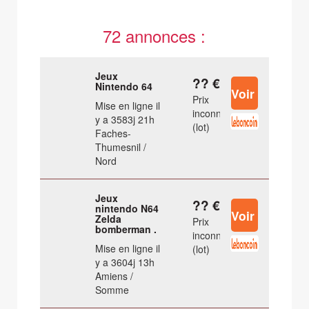
72 annonces :
Jeux
?? €
Nintendo 64
Prix
Mise en ligne il
inconnu
y a 3583j 21h
(lot)
Faches-
Thumesnil /
Nord
Jeux
?? €
nintendo N64
Zelda
Prix
bomberman .
inconnu
Mise en ligne il
(lot)
y a 3604j 13h
Amiens /
Somme