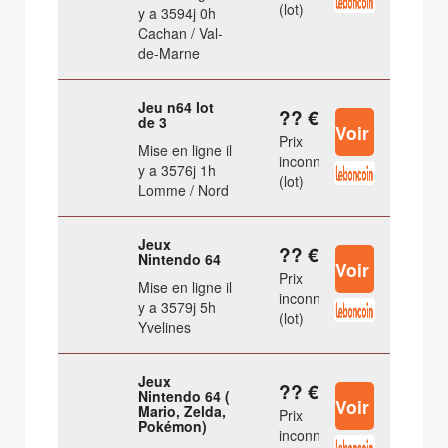
(lot)
y a 3594j 0h
Cachan / Val-
de-Marne
Jeu n64 lot
?? €
de 3
Prix
Mise en ligne il
inconnu
y a 3576j 1h
(lot)
Lomme / Nord
Jeux
?? €
Nintendo 64
Prix
Mise en ligne il
inconnu
y a 3579j 5h
(lot)
Yvelines
Jeux
?? €
Nintendo 64 (
Mario, Zelda,
Prix
Pokémon)
inconnu