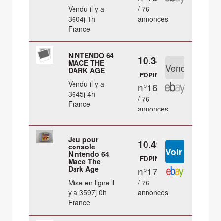
Vendu il y a
/ 76
3604j 1h
annonces
France
NINTENDO 64
10.38 €
MACE THE
DARK AGE
FDPIN
Vendu il y a
n°16
3645j 4h
/ 76
France
annonces
Jeu pour
10.49 €
console
Nintendo 64,
FDPIN
Mace The
Dark Age
n°17
Mise en ligne il
/ 76
y a 3597j 0h
annonces
France