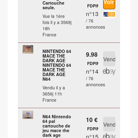
Cartouche
FDPIN
seule.
n°13
Vue la 1ère
/ 76
fois il y a 3569j
annonces
18h
France
NINTENDO 64
9.98 €
MACE THE
DARK AGE
FDPIN
NINTENDO 64
MACE THE
n°14
DARK AGE
/ 76
N64
annonces
Vendu il y a
3656j 11h
France
N64 Nintendo
10 €
64 pal
cartouche de
FDPIN
jeu mace the
dark age
n°15