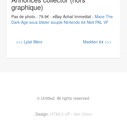
graphique)
Pas de photo - 79.9€ - eBay Achat Immediat -
Mace The
Dark Age sous blister souple Nintendo 64 N64 PAL VF
<<< Lylat Wars
Madden 64 >>>
© Untitled. All rights reserved.
Contactez moi ! vinvin@foolset.com
Design:
HTML5 UP
-
Van Orton