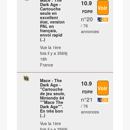
Mace : The
10.9 €
Dark Age -
Cartouche
FDPIN
seule en
excellent
n°20
état, version
/ 76
PAL en
français,
annonces
envoi rapid
(..)
Vue la 1ère
fois il y a 3569j
18h
France
Mace : The
10.9 €
Dark Age -
"Cartouche
FDPIN
de jeu seule,
Nintendo 64
n°21
""Mace The
/ 76
Dark Age"".
En très bon
annonces
(..)
Vue la 1ère
fois il y a 3569j