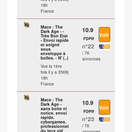
18h
France
Mace : The
10.9 €
Dark Age - -
Très Bon Etat
FDPIN
- Envoi rapide
et soigné
n°22
sous
/ 76
enveloppe à
bulles. - N' (..)
annonces
Vue la 1ère
fois il y a 3569j
18h
France
Mace : The
10.9 €
Dark Age -
sans boite ni
FDPIN
notice. envoi
rapide.
n°23
cybergames,
/ 76
professionnel
du jeux vid
annonces