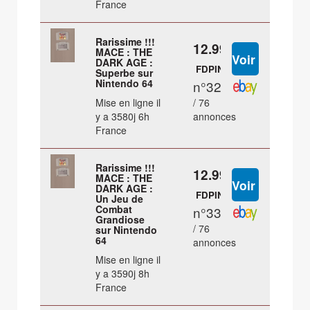
France
Rarissime !!!
12.99 €
MACE : THE
DARK AGE :
FDPIN
Superbe sur
Nintendo 64
n°32
Mise en ligne il
/ 76
y a 3580j 6h
annonces
France
Rarissime !!!
12.99 €
MACE : THE
DARK AGE :
FDPIN
Un Jeu de
Combat
n°33
Grandiose
/ 76
sur Nintendo
64
annonces
Mise en ligne il
y a 3590j 8h
France