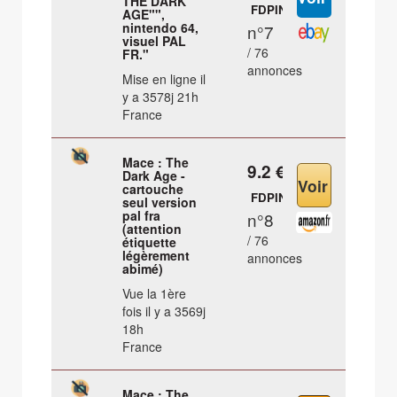
THE DARK
FDPIN
AGE"",
nintendo 64,
n°7
visuel PAL
/ 76
FR."
annonces
Mise en ligne il
y a 3578j 21h
France
Mace : The
9.2 €
Dark Age -
cartouche
FDPIN
seul version
pal fra
n°8
(attention
/ 76
étiquette
légèrement
annonces
abimé)
Vue la 1ère
fois il y a 3569j
18h
France
Mace : The