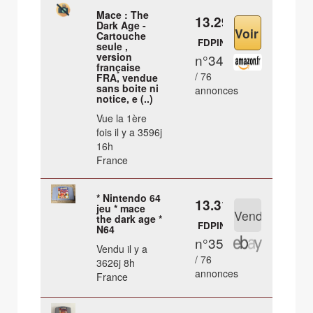
Mace : The
13.29 €
Dark Age -
Cartouche
FDPIN
seule ,
version
n°34
française
/ 76
FRA, vendue
sans boite ni
annonces
notice, e (..)
Vue la 1ère
fois il y a 3596j
16h
France
* Nintendo 64
13.31 €
jeu * mace
the dark age *
FDPIN
N64
n°35
Vendu il y a
/ 76
3626j 8h
annonces
France