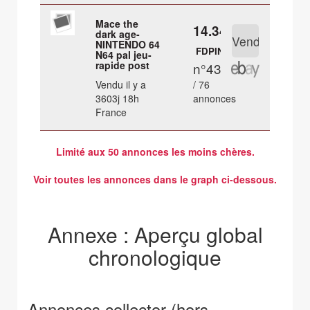
Mace the
14.34 €
dark age-
NINTENDO 64
FDPIN
N64 pal jeu-
rapide post
n°43
Vendu il y a
/ 76
3603j 18h
annonces
France
Limité aux 50 annonces les moins chères.
Voir toutes les annonces dans le graph ci-dessous.
Annexe : Aperçu global
chronologique
Annonces collector (hors