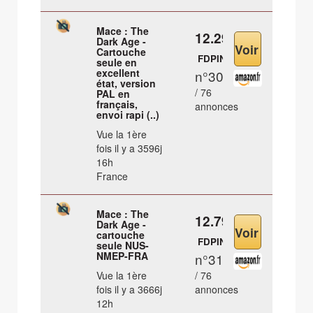
Mace : The
12.29 €
Dark Age -
Cartouche
FDPIN
seule en
excellent
n°30
état, version
/ 76
PAL en
français,
annonces
envoi rapi (..)
Vue la 1ère
fois il y a 3596j
16h
France
Mace : The
12.79 €
Dark Age -
cartouche
FDPIN
seule NUS-
NMEP-FRA
n°31
Vue la 1ère
/ 76
fois il y a 3666j
annonces
12h