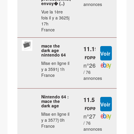
envoy� (..)
annonces
Vue la 1ère
fois il y a 3625j
17h
France
mace the
11.19 €
dark age
nintendo 64
FDPIN
Mise en ligne il
n°26
y a 3591j 1h
/ 76
France
annonces
Nintendo 64 :
11.5 €
mace the
dark age
FDPIN
Mise en ligne il
n°27
y a 3577j 0h
/ 76
France
annonces