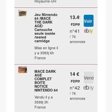
Royaume-Uni
Jeu Nintendo
13.49 €
64 /MACE
THE DARK
FDPIN
AGE/
Cartouche
n°41
seule testée
/ 76
/tested
cartridge
annonces
Mise en ligne il
y a 3583j 6h
France
MACE DARK
14 €
AGE
COMPLET
FDPIN
BOITE
NOTICE
n°42
NINTENDO 64
/ 76
Vendu il y a
annonces
3599j 3h
France