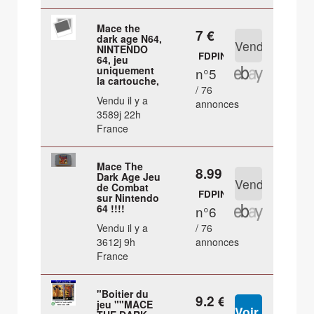
Mace the
7 €
dark age N64,
NINTENDO
FDPIN
64, jeu
uniquement
n°5
la cartouche,
/ 76
Vendu il y a
annonces
3589j 22h
France
Mace The
8.99 €
Dark Age Jeu
de Combat
FDPIN
sur Nintendo
64 !!!!
n°6
Vendu il y a
/ 76
3612j 9h
annonces
France
"Boitier du
9.2 €
jeu ""MACE