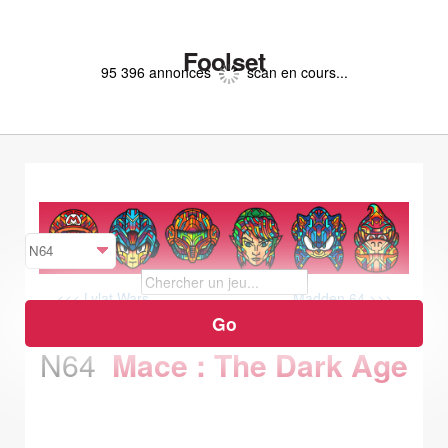
Foolset
95 396 annonces
scan en cours...
<<< Lylat Wars
Madden 64 >>>
N64
Mace : The Dark Age