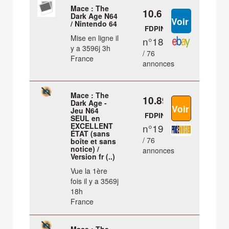
Mace : The
10.6 €
Dark Age N64
/ Nintendo 64
FDPIN
Mise en ligne il
n°18
y a 3596j 3h
/ 76
France
annonces
Mace : The
10.89 €
Dark Age -
Jeu N64
FDPIN
SEUL en
EXCELLENT
n°19
ÉTAT (sans
/ 76
boîte et sans
notice) /
annonces
Version fr (..)
Vue la 1ère
fois il y a 3569j
18h
France