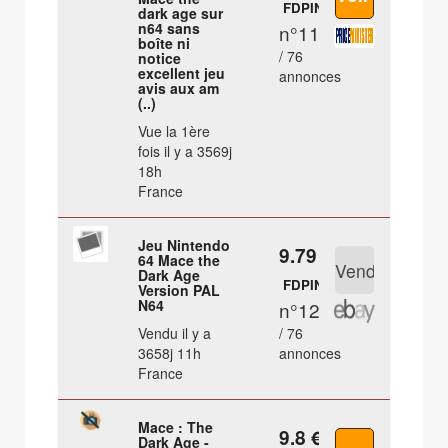
FDPIN
dark age sur
n64 sans
n°11
boîte ni
/ 76
notice
excellent jeu
annonces
avis aux am
(..)
Vue la 1ère
fois il y a 3569j
18h
France
Jeu Nintendo
9.79 €
64 Mace the
Dark Age
FDPIN
Version PAL
N64
n°12
Vendu il y a
/ 76
3658j 11h
annonces
France
Mace : The
9.8 €
Dark Age -