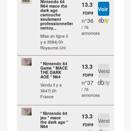
Nintendo 64
13.31 €
N64 mace the
dark age
FDPIN
cartouche
seulement
n°36
professionnellement
/ 76
nettoy...
annonces
Mise en ligne il
y a 3584j 0h
Royaume-Uni
* Nintendo 64
13.31 €
Game * MACE
THE DARK
FDPIN
AGE * N64
n°37
Vendu il y a
/ 76
3647j 2h
annonces
France
* Nintendo 64
13.31 €
jeu * mace
the dark age *
FDPIN
N64