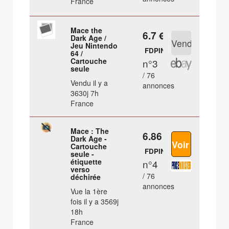
France
Mace the
6.7 €
Dark Age /
Jeu Nintendo
FDPIN
64 /
Cartouche
n°3
seule
/ 76
Vendu il y a
annonces
3630j 7h
France
Mace : The
6.86 €
Dark Age -
Cartouche
FDPIN
seule -
étiquette
n°4
verso
/ 76
déchirée
annonces
Vue la 1ère
fois il y a 3569j
18h
France