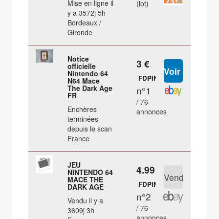
Mise en ligne il
(lot)
y a 3572j 5h
Bordeaux /
Gironde
Notice
3 €
officielle
Nintendo 64
FDPIN
N64 Mace
The Dark Age
n°1
FR
/ 76
Enchères
annonces
terminées
depuis le scan
France
JEU
4.99 €
NINTENDO 64
MACE THE
FDPIN
DARK AGE
n°2
Vendu il y a
/ 76
3609j 3h
annonces