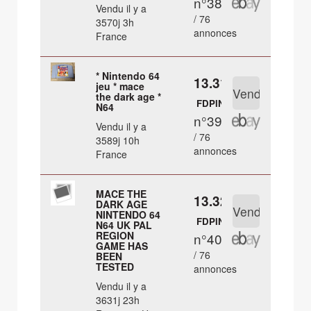
n°38
Vendu il y a
/ 76
3570j 3h
annonces
France
* Nintendo 64
13.31 €
jeu * mace
the dark age *
FDPIN
N64
n°39
Vendu il y a
/ 76
3589j 10h
annonces
France
MACE THE
13.32 €
DARK AGE
NINTENDO 64
FDPIN
N64 UK PAL
REGION
n°40
GAME HAS
/ 76
BEEN
TESTED
annonces
Vendu il y a
3631j 23h