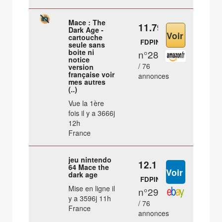
Mace : The
11.79 €
Dark Age -
cartouche
FDPIN
seule sans
boite ni
n°28
notice
/ 76
version
française voir
annonces
mes autres
(..)
Vue la 1ère
fois il y a 3666j
12h
France
jeu nintendo
12.1 €
64 Mace the
dark age
FDPIN
Mise en ligne il
n°29
y a 3596j 11h
/ 76
France
annonces