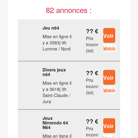
82 annonces :
Jeu n64
?? €
Mise en ligne il
Prix
y a 3583j 9h
inconnu
Lomme / Nord
(lot)
Divers jeux
?? €
n64
Prix
Mise en ligne il
inconnu
y a 3618j 3h
(lot)
Saint-Claude /
Jura
Jeux
?? €
Nintendo 64
N64
Prix
inconnu
Mise en ligne il