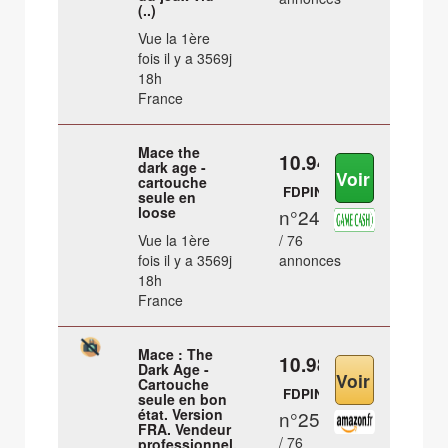
(..)
Vue la 1ère
fois il y a 3569j
18h
France
Mace the
10.94 €
dark age -
cartouche
FDPIN
seule en
loose
n°24
Vue la 1ère
/ 76
fois il y a 3569j
annonces
18h
France
Mace : The
10.98 €
Dark Age -
Cartouche
FDPIN
seule en bon
état. Version
n°25
FRA. Vendeur
/ 76
professionnel,