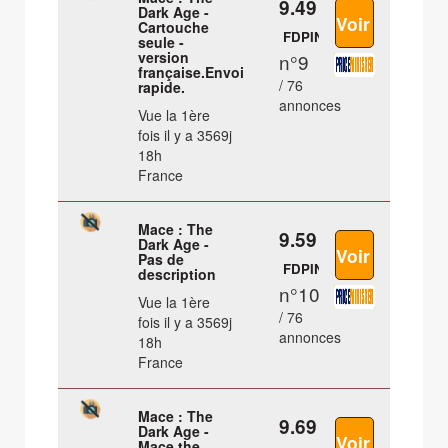
9.49 €
Dark Age -
Cartouche
FDPIN
seule -
version
n°9
française.Envoi
/ 76
rapide.
annonces
Vue la 1ère
fois il y a 3569j
18h
France
Mace : The
9.59 €
Dark Age -
Pas de
FDPIN
description
n°10
Vue la 1ère
/ 76
fois il y a 3569j
annonces
18h
France
Mace : The
9.69 €
Dark Age -
Mace the