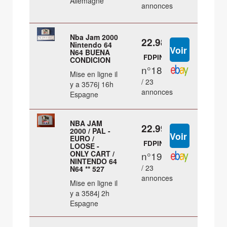
Allemagne
annonces
Nba Jam 2000
22.98 €
Nintendo 64
N64 BUENA
FDPIN
CONDICION
n°18
Mise en ligne il
/ 23
y a 3576j 16h
annonces
Espagne
NBA JAM
22.99 €
2000 / PAL -
EURO /
FDPIN
LOOSE -
ONLY CART /
n°19
NINTENDO 64
/ 23
N64 ** 527
annonces
Mise en ligne il
y a 3584j 2h
Espagne