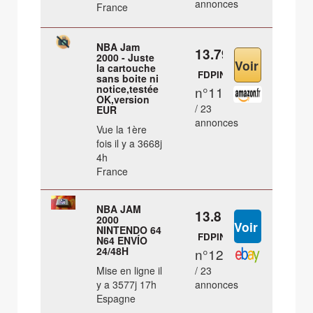
annonces
France
NBA Jam
13.79 €
2000 - Juste
la cartouche
FDPIN
sans boite ni
notice,testée
n°11
OK,version
/ 23
EUR
annonces
Vue la 1ère
fois il y a 3668j
4h
France
NBA JAM
13.8 €
2000
NINTENDO 64
FDPIN
N64 ENVÍO
24/48H
n°12
Mise en ligne il
/ 23
y a 3577j 17h
annonces
Espagne