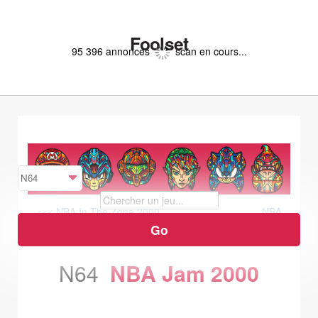
Foolset
95 396 annonces
scan en cours...
<<< NBA In The Zone 2000
NBA
Jam 99 >>>
N64
NBA Jam 2000