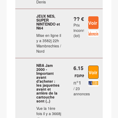
Denis
JEUX NES,
?? €
SUPER
NINTENDO et
Prix
N64
inconnu
Mise en ligne il
(lot)
y a 3582j 22h
Wambrechies /
Nord
NBA Jam
6.15 €
2000 -
Important
FDPIN
avant
d'acheter :
n°1
les jaquettes
/ 23
avant et
arrière de la
annonces
cartouche
sont (..)
Vue la 1ère
fois il y a 3668j