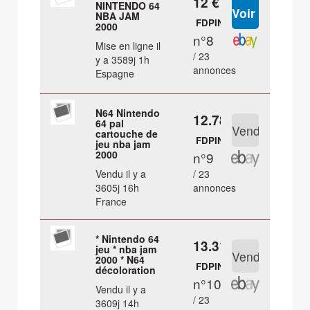
12 €
NINTENDO 64
NBA JAM
FDPIN
2000
n°8
Mise en ligne il
/ 23
y a 3589j 1h
annonces
Espagne
N64 Nintendo
12.78 €
64 pal
cartouche de
FDPIN
jeu nba jam
2000
n°9
Vendu il y a
/ 23
3605j 16h
annonces
France
* Nintendo 64
13.31 €
jeu * nba jam
2000 * N64
FDPIN
décoloration
n°10
Vendu il y a
/ 23
3609j 14h