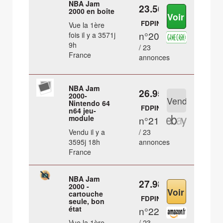
NBA Jam
23.56 €
2000 en boîte
FDPIN
Vue la 1ère
n°20
fois il y a 3571j
9h
/ 23
France
annonces
NBA Jam
26.95 €
2000-
Nintendo 64
FDPIN
n64 jeu-
module
n°21
Vendu il y a
/ 23
3595j 18h
annonces
France
NBA Jam
27.98 €
2000 -
cartouche
FDPIN
seule, bon
état
n°22
Vue la 1ère
/ 23