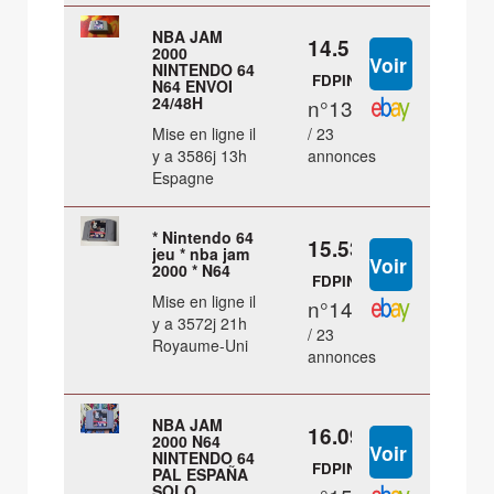
NBA JAM
14.5 €
2000
NINTENDO 64
FDPIN
N64 ENVOI
24/48H
n°13
Mise en ligne il
/ 23
y a 3586j 13h
annonces
Espagne
* Nintendo 64
15.53 €
jeu * nba jam
2000 * N64
FDPIN
Mise en ligne il
n°14
y a 3572j 21h
/ 23
Royaume-Uni
annonces
NBA JAM
16.09 €
2000 N64
NINTENDO 64
FDPIN
PAL ESPAÑA
SOLO