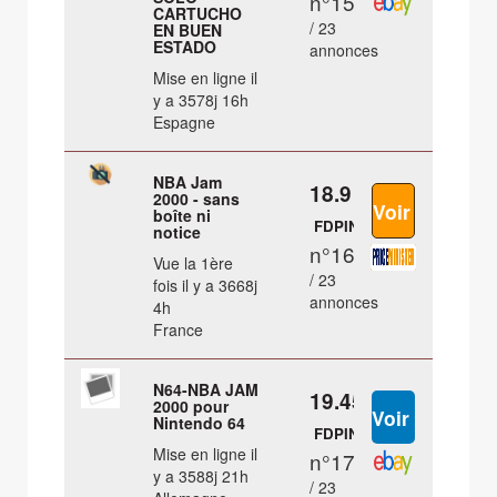
n°15
CARTUCHO
/ 23
EN BUEN
ESTADO
annonces
Mise en ligne il
y a 3578j 16h
Espagne
NBA Jam
18.9 €
2000 - sans
boîte ni
FDPIN
notice
n°16
Vue la 1ère
/ 23
fois il y a 3668j
annonces
4h
France
N64-NBA JAM
19.45 €
2000 pour
Nintendo 64
FDPIN
Mise en ligne il
n°17
y a 3588j 21h
/ 23