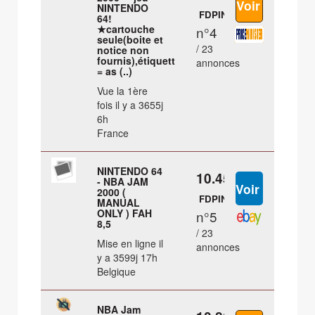
NINTENDO
FDPIN
64!
★cartouche
n°4
seule(boite et
/ 23
notice non
fournis),étiquette
annonces
= as (..)
Vue la 1ère
fois il y a 3655j
6h
France
NINTENDO 64
10.45 €
- NBA JAM
2000 (
FDPIN
MANUAL
ONLY ) FAH
n°5
8,5
/ 23
Mise en ligne il
annonces
y a 3599j 17h
Belgique
NBA Jam