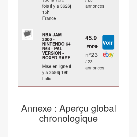
fois il y a 3626j
annonces
15h
France
NBA JAM
45.9 €
2000 -
NINTENDO 64
FDPIN
N64 - PAL
VERSION -
n°23
BOXED RARE
/ 23
Mise en ligne il
annonces
y a 3586j 19h
Italie
Annexe : Aperçu global
chronologique