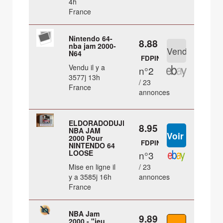
4h
France
Nintendo 64-
8.88 €
nba jam 2000-
N64
FDPIN
Vendu il y a
n°2
3577j 13h
/ 23
France
annonces
ELDORADODUJEU
8.95 €
NBA JAM
2000 Pour
FDPIN
NINTENDO 64
LOOSE
n°3
Mise en ligne il
/ 23
y a 3585j 16h
annonces
France
NBA Jam
9.89 €
2000 - "jeu