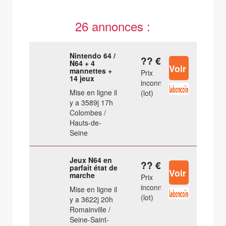
26 annonces :
Nintendo 64 /
?? €
N64 + 4
mannettes +
Prix
14 jeux
inconnu
Mise en ligne il
(lot)
y a 3589j 17h
Colombes /
Hauts-de-
Seine
Jeux N64 en
?? €
parfait état de
marche
Prix
inconnu
Mise en ligne il
(lot)
y a 3622j 20h
Romainville /
Seine-Saint-