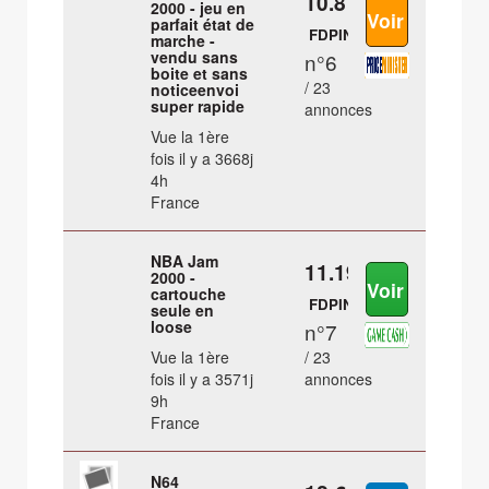
10.81 €
2000 - jeu en
parfait état de
FDPIN
marche -
vendu sans
n°6
boite et sans
/ 23
noticeenvoi
super rapide
annonces
Vue la 1ère
fois il y a 3668j
4h
France
NBA Jam
11.19 €
2000 -
cartouche
FDPIN
seule en
loose
n°7
Vue la 1ère
/ 23
fois il y a 3571j
annonces
9h
France
N64