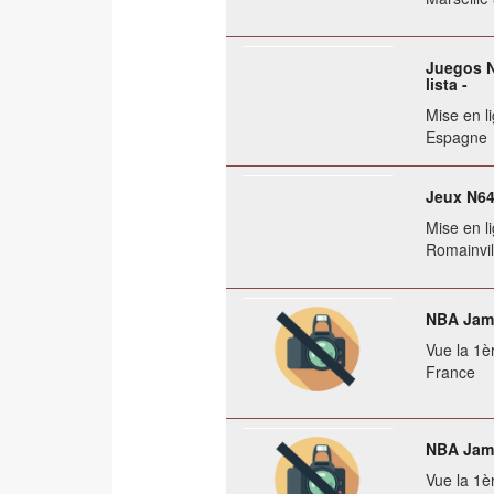
Juegos Ni
lista -
Mise en li
Espagne
Jeux N64
Mise en li
Romainvil
NBA Jam 
Vue la 1èr
France
NBA Jam 
Vue la 1èr