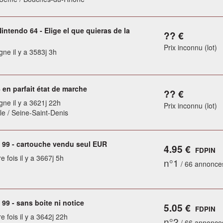
ntendo 64 - Elige el que quieras de la
?? €
Prix inconnu (lot)
gne il y a 3583j 3h
 en parfait état de marche
?? €
gne il y a 3621j 22h
Prix inconnu (lot)
le / Seine-Saint-Denis
99 - cartouche vendu seul EUR
4.95 €
FDPIN
e fois il y a 3667j 5h
n°1
/ 66 annonce
99 - sans boite ni notice
5.05 €
FDPIN
e fois il y a 3642j 22h
n°2
/ 66 annonce