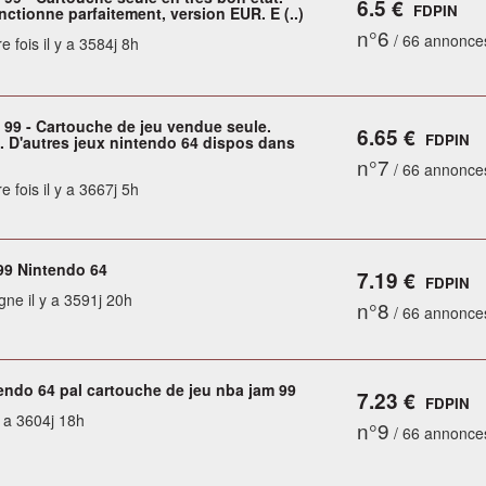
6.5 €
FDPIN
nctionne parfaitement, version EUR. E (..)
n°6
/ 66 annonce
e fois il y a 3584j 8h
99 - Cartouche de jeu vendue seule.
6.65 €
FDPIN
. D'autres jeux nintendo 64 dispos dans
n°7
/ 66 annonce
e fois il y a 3667j 5h
99 Nintendo 64
7.19 €
FDPIN
gne il y a 3591j 20h
n°8
/ 66 annonce
endo 64 pal cartouche de jeu nba jam 99
7.23 €
FDPIN
y a 3604j 18h
n°9
/ 66 annonce