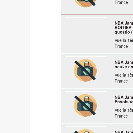
France
NBA Jam
BOITIER 
questio (.
Vue la 1èr
France
NBA Jam 
neuve.env
Vue la 1èr
France
NBA Jam 
Envois ra
Vue la 1èr
France
NBA Jam 