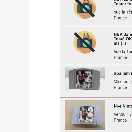
Tester fo
Vue la 1èr
France
NBA Jam 
Testé OK
ma (..)
Vue la 1èr
France
nba jam 
Mise en li
France
N64 Nint
Vendu il 
France