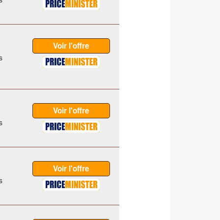
s
s
s