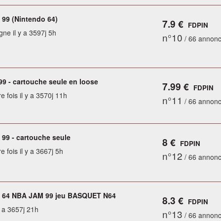
99 (Nintendo 64)
7.9 €
FDPIN
gne il y a 3597j 5h
n°10
/ 66 annon
99 - cartouche seule en loose
7.99 €
FDPIN
e fois il y a 3570j 11h
n°11
/ 66 annon
99 - cartouche seule
8 €
FDPIN
e fois il y a 3667j 5h
n°12
/ 66 annon
o 64 NBA JAM 99 jeu BASQUET N64
8.3 €
FDPIN
y a 3657j 21h
n°13
/ 66 annon