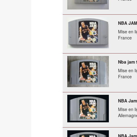
NBA JAM 
Mise en li
France
Nba jam 
Mise en li
France
NBA Jam 
Mise en li
Allemagn
NBA Jam 