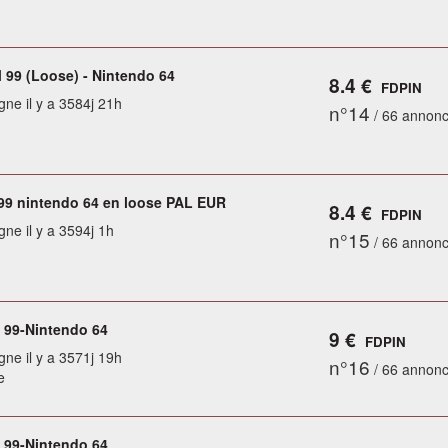
99 (Loose) - Nintendo 64
8.4 €
FDPIN
gne il y a 3584j 21h
n°14
/ 66 annon
99 nintendo 64 en loose PAL EUR
8.4 €
FDPIN
gne il y a 3594j 1h
n°15
/ 66 annon
99-Nintendo 64
9 €
FDPIN
gne il y a 3571j 19h
n°16
/ 66 annon
e
99-Nintendo 64