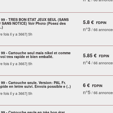
 99 - TRES BON ETAT JEUX SEUL (SANS
5.8 €
FDPIN
/ SANS NOTICE) Voir Photo (Posez des
.)
n°3
/ 66 annonce
e fois il y a 3667j 5h
99 - Cartouche seul mais nikel et comme
5.85 €
FDPIN
oi tres rapide et bien emballé.
n°4
/ 66 annonce
e fois il y a 3667j 5h
99 - Cartouche seule. Version: PAL Fr.
6 €
FDPIN
pide en lettre suivi. Envois possible e (..)
n°5
/ 66 annonce
e fois il y a 3667j 5h
99 - Cartouche seule en très bon état.