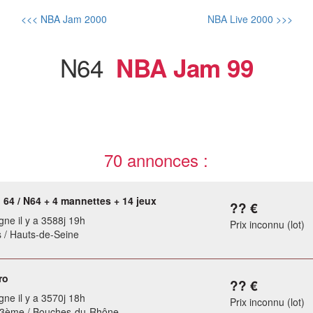
<<< NBA Jam 2000
NBA Live 2000 >>>
N64
NBA Jam 99
70 annonces :
 64 / N64 + 4 mannettes + 14 jeux
?? €
gne il y a 3588j 19h
Prix inconnu (lot)
 / Hauts-de-Seine
ro
?? €
gne il y a 3570j 18h
Prix inconnu (lot)
e 3ème / Bouches-du-Rhône