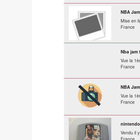
NBA Jam 
Mise en li
France
Nba jam 
Vue la 1èr
France
NBA Jam 
Vue la 1èr
France
nintend
Vendu il 
France