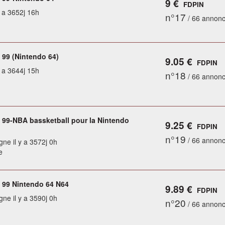
9 €
FDPIN
y a 3652j 16h
n°17
/ 66 annon
99 (Nintendo 64)
9.05 €
FDPIN
y a 3644j 15h
n°18
/ 66 annon
99-NBA bassketball pour la Nintendo
9.25 €
FDPIN
n°19
/ 66 annon
gne il y a 3572j 0h
e
99 Nintendo 64 N64
9.89 €
FDPIN
gne il y a 3590j 0h
n°20
/ 66 annon