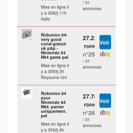
/ 31
Mise en ligne il
annonces
y a 3582j 11h
Italie
Robotron 64-
27.22 €
very good
cond-gratuit
FDPIN
uk p&p -
Nintendo 64
n°25
N64 game pal
/ 31
Mise en ligne il
annonces
y a 3593j 2h
Royaume-Uni
Robotron 64
27.76 €
pour
Nintendo 64
FDPIN
N64. panier
uniquement.
n°26
pal
/ 31
Mise en ligne il
annonces
y a 3592j 9h