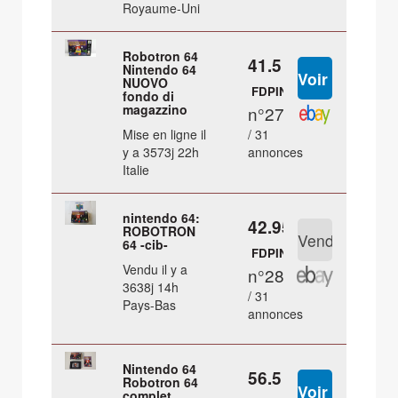
Royaume-Uni
Robotron 64
41.5 €
Nintendo 64
NUOVO
FDPIN
fondo di
magazzino
n°27
Mise en ligne il
/ 31
y a 3573j 22h
annonces
Italie
nintendo 64:
42.95 €
ROBOTRON
64 -cib-
FDPIN
Vendu il y a
n°28
3638j 14h
/ 31
Pays-Bas
annonces
Nintendo 64
56.5 €
Robotron 64
complet