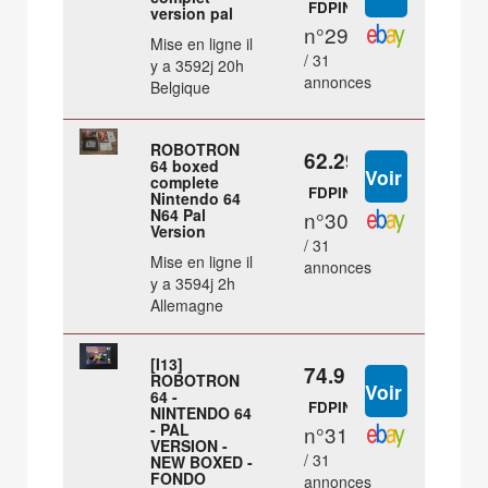
FDPIN
version pal
n°29
Mise en ligne il
/ 31
y a 3592j 20h
annonces
Belgique
ROBOTRON
62.29 €
64 boxed
complete
FDPIN
Nintendo 64
N64 Pal
n°30
Version
/ 31
Mise en ligne il
annonces
y a 3594j 2h
Allemagne
[I13]
74.9 €
ROBOTRON
64 -
FDPIN
NINTENDO 64
- PAL
n°31
VERSION -
/ 31
NEW BOXED -
FONDO
annonces