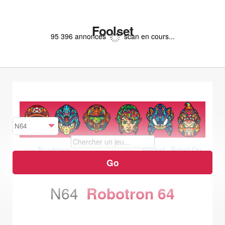
Foolset
95 396 annonces
scan en cours...
<<< Roadsters
Rocket : Robot On
Wheels >>>
N64
Robotron 64