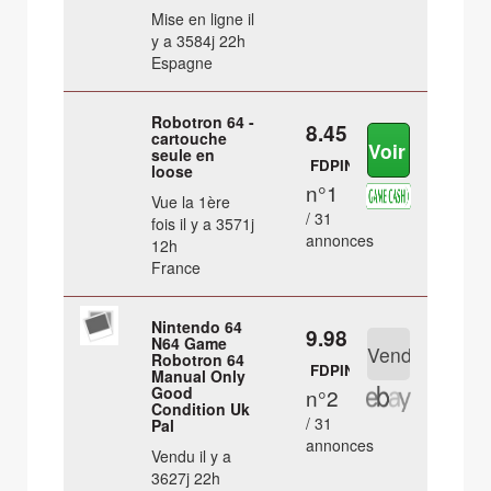
Mise en ligne il
y a 3584j 22h
Espagne
Robotron 64 -
8.45 €
cartouche
seule en
FDPIN
loose
n°1
Vue la 1ère
/ 31
fois il y a 3571j
annonces
12h
France
Nintendo 64
9.98 €
N64 Game
Robotron 64
FDPIN
Manual Only
Good
n°2
Condition Uk
/ 31
Pal
annonces
Vendu il y a
3627j 22h