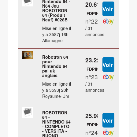
Nintendo 64 -
20.61 €
N64 Jeu
ROBOTRON
FDPIN
64 (Produit
Neuf) #028B
n°22
Mise en ligne il
/ 31
y a 3587j 16h
annonces
Allemagne
Robotron 64
23.22 €
pour
Nintendo 64
FDPIN
pal uk
anglais
n°23
Mise en ligne il
/ 31
y a 3593j 20h
annonces
Royaume-Uni
ROBOTRON
25.98 €
64 -
NINTENDO 64
FDPIN
- COMPLETO
- VERS ITA -
n°24
BUONO