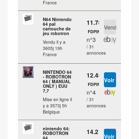
France
N64 Nintendo
11.78 €
64 pal
cartouche de
FDPIN
jeu robotron
n°3
Vendu il y a
/ 31
3605j 19h
annonces
France
NINTENDO 64
12.45 €
- ROBOTRON
64 ( MANUAL
FDPIN
ONLY ) EUU
7,7
n°4
Mise en ligne il
/ 31
y a 3573j 5h
annonces
Belgique
nintendo 64:
14.2 €
ROBOTRON
64