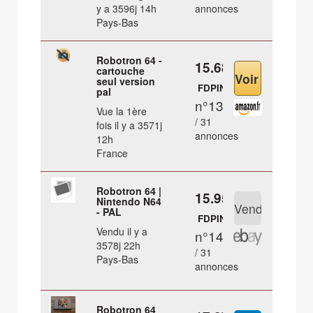
y a 3596j 14h
annonces
Pays-Bas
Robotron 64 -
15.68 €
cartouche
seul version
FDPIN
pal
n°13
Vue la 1ère
/ 31
fois il y a 3571j
annonces
12h
France
Robotron 64 |
15.95 €
Nintendo N64
- PAL
FDPIN
Vendu il y a
n°14
3578j 22h
/ 31
Pays-Bas
annonces
Robotron 64