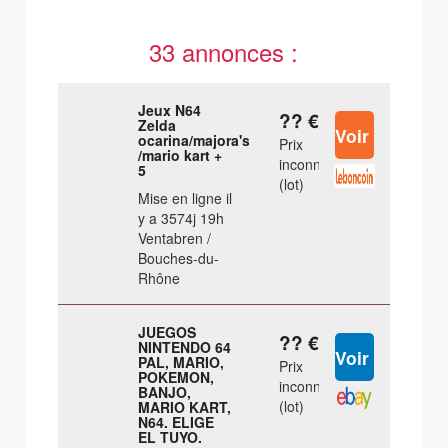
33 annonces :
Jeux N64
?? €
Zelda
ocarina/majora's
Prix
/mario kart +
inconnu
5
(lot)
Mise en ligne il
y a 3574j 19h
Ventabren /
Bouches-du-
Rhône
JUEGOS
?? €
NINTENDO 64
PAL, MARIO,
Prix
POKEMON,
inconnu
BANJO,
(lot)
MARIO KART,
N64. ELIGE
EL TUYO.