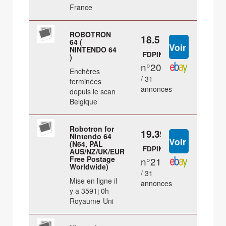
France
ROBOTRON
18.5 €
64 (
NINTENDO 64
FDPIN
)
n°20
Enchères
/ 31
terminées
annonces
depuis le scan
Belgique
Robotron for
19.39 €
Nintendo 64
(N64, PAL
FDPIN
AUS/NZ/UK/EUR
Free Postage
n°21
Worldwide)
/ 31
Mise en ligne il
annonces
y a 3591j 0h
Royaume-Uni