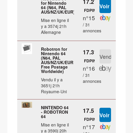
17.27 €
for Nintendo
64 (N64, PAL
FDPIN
AUS/NZ/UK/EUR)
n°15
Mise en ligne il
/ 31
y a 3574j 21h
annonces
Allemagne
Robotron for
17.31 €
Nintendo 64
(N64, PAL
FDPIN
AUS/NZ/UK/EUR
Free Postage
n°16
Worldwide)
/ 31
Vendu il y a
annonces
3651j 21h
Royaume-Uni
NINTENDO 64
17.5 €
- ROBOTRON
64
FDPIN
Mise en ligne il
n°17
y a 3590j 20h