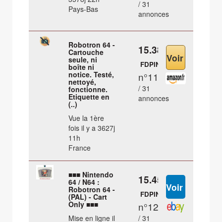
/ 31
Pays-Bas
annonces
Robotron 64 -
15.38 €
Cartouche
seule, ni
FDPIN
boîte ni
notice. Testé,
n°11
nettoyé,
/ 31
fonctionne.
Etiquette en
annonces
(..)
Vue la 1ère
fois il y a 3627j
11h
France
■■■ Nintendo
15.45 €
64 / N64 :
Robotron 64 -
FDPIN
(PAL) - Cart
Only ■■■
n°12
Mise en ligne il
/ 31