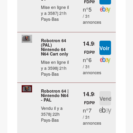
FDPIN
Mise en ligne il
n°5
y a 3587j 21h
/ 31
Pays-Bas
annonces
Robotron 64
14.95 €
(PAL)
Nintendo 64
FDPIN
N64 Cart only
n°6
Mise en ligne il
/ 31
y a 3598j 21h
annonces
Pays-Bas
Robotron 64 |
14.95 €
Nintendo N64
- PAL
FDPIN
Vendu il y a
n°7
3578j 22h
/ 31
Pays-Bas
annonces