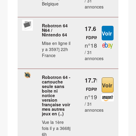
/ 31
Belgique
annonces
Robotron 64
17.6 €
N64 /
Nintendo 64
FDPIN
Mise en ligne il
n°18
y a 3597j 22h
/ 31
France
annonces
Robotron 64 -
17.79 €
cartouche
seule sans
FDPIN
boite ni
notice
n°19
version
/ 31
française voir
mes autres
annonces
jeux en (..)
Vue la 1ère
fois il y a 3668j
6h