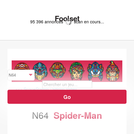
Foolset
95 396 annonces
scan en cours...
<<< SpaceStation : Silicon Valley
Star Wars : Rogue Squadron >>>
N64
Spider-Man