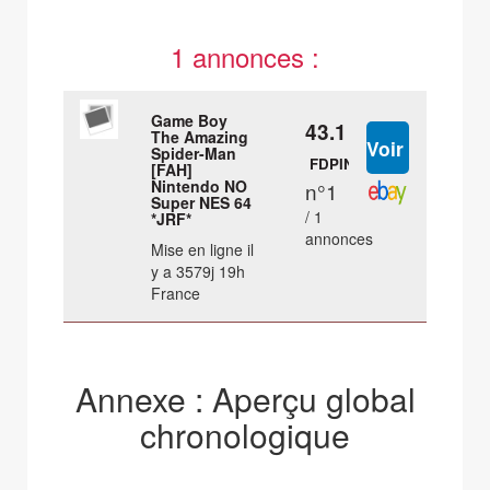
1 annonces :
Game Boy
43.1 €
The Amazing
Spider-Man
FDPIN
[FAH]
Nintendo NO
n°1
Super NES 64
/ 1
*JRF*
annonces
Mise en ligne il
y a 3579j 19h
France
Annexe : Aperçu global
chronologique