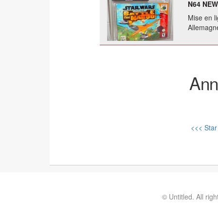
N64 NEW
Mise en li
Allemagn
Ann
<<< Star
© Untitled. All rig