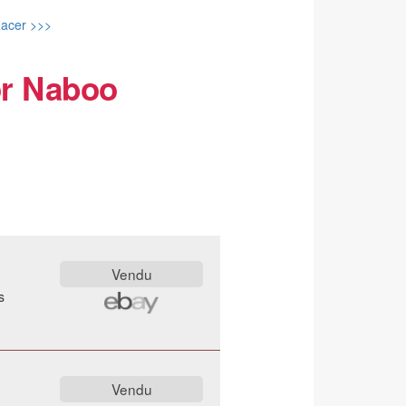
Racer >>>
or Naboo
s