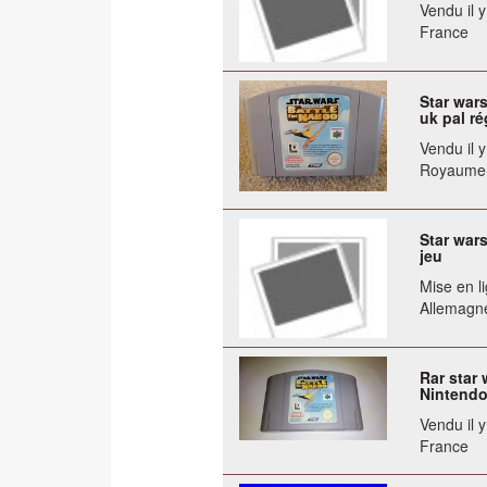
Vendu il 
France
Star war
uk pal ré
Vendu il 
Royaume
Star war
jeu
Mise en li
Allemagn
Rar star 
Nintendo
Vendu il 
France