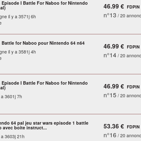
s Episode I Battle For Naboo for Nintendo
46.99 €
FDPIN
al)
n°13
/ 20 annon
gne il y a 3571j 6h
e
s Battle for Naboo pour Nintendo 64 n64
46.99 €
FDPIN
gne il y a 3581j 4h
n°14
/ 20 annon
e
s Episode I Battle For Naboo for Nintendo
46.99 €
FDPIN
al)
n°15
/ 20 annon
y a 3601j 7h
ndo 64 pal jeu star wars episode 1 battle
53.36 €
FDPIN
 avec boite instruct...
n°16
/ 20 annon
y a 3603j 21h