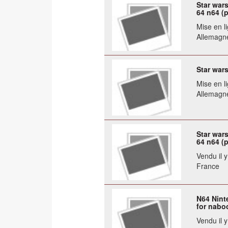
Star war
64 n64 (p
Mise en li
Allemagn
Star war
Mise en li
Allemagn
Star war
64 n64 (p
Vendu il 
France
N64 Ninte
for naboo
Vendu il 