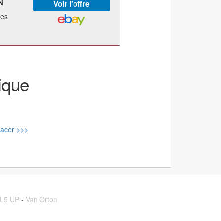
N
ces
ique
Racer >>>
L5 UP
-
Van Orton