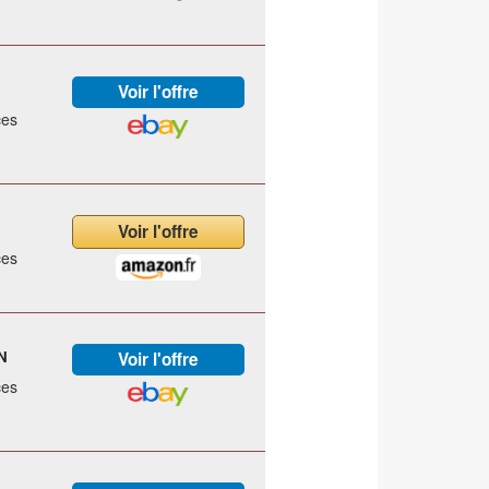
ces
ces
N
ces