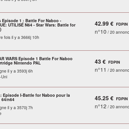
 Episode 1 : Battle For Naboo -
42.99 €
FDPIN
: UTILISÉ N64 - Star Wars: Battle for
)
n°10
/ 20 annon
e fois il y a 3666j 10h
AR WARS Episode 1 Battle For Naboo
43 €
FDPIN
tridge Nintendo PAL
n°11
/ 20 annon
gne il y a 3593j 6h
-Uni
: Episode I-Battle for Naboo pour la
45.25 €
FDPIN
 64/n64
n°12
/ 20 annon
gne il y a 3570j 7h
e