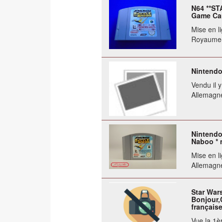
N64 **ST
Game Car
Mise en li
Royaume
Nintendo
Vendu il 
Allemagn
Nintendo 
Naboo * 
Mise en li
Allemagn
Star Wars
Bonjour,
française
Vue la 1èr