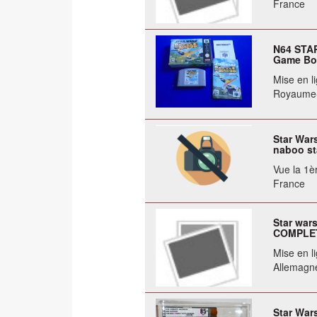
France
N64 STAR
Game Bo
Mise en li
Royaume
Star Wars
naboo sta
Vue la 1èr
France
Star wars
COMPLET/
Mise en li
Allemagn
Star War