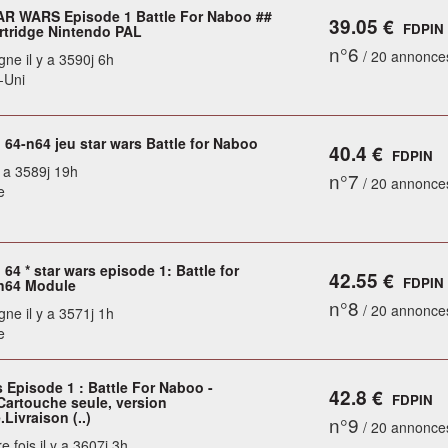
AR WARS Episode 1 Battle For Naboo ##
39.05 €
FDPIN
tridge Nintendo PAL
n°6
/ 20 annonce
gne il y a 3590j 6h
-Uni
 64-n64 jeu star wars Battle for Naboo
40.4 €
FDPIN
y a 3589j 19h
n°7
/ 20 annonce
e
64 * star wars episode 1: Battle for
42.55 €
FDPIN
n64 Module
n°8
/ 20 annonce
gne il y a 3571j 1h
e
 Episode 1 : Battle For Naboo -
42.8 €
FDPIN
Cartouche seule, version
.Livraison (..)
n°9
/ 20 annonce
e fois il y a 3607j 3h