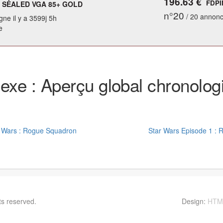
196.63 €
FDPI
 SEALED VGA 85+ GOLD
n°20
/ 20 annon
gne il y a 3599j 5h
e
exe : Aperçu global chronolog
 Wars : Rogue Squadron
Star Wars Episode 1 : 
hts reserved.
Contactez moi ! vinvin@foolset.com
Design:
HTM