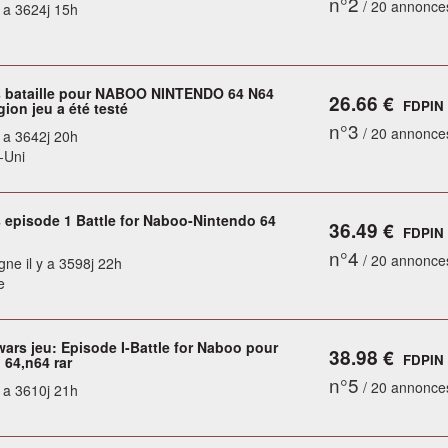
n°2
/ 20 annonce
y a 3624j 15h
s bataille pour NABOO NINTENDO 64 N64
26.66 €
FDPIN
gion jeu a été testé
n°3
/ 20 annonce
y a 3642j 20h
-Uni
s episode 1 Battle for Naboo-Nintendo 64
36.49 €
FDPIN
n°4
/ 20 annonce
gne il y a 3598j 22h
e
wars jeu: Episode I-Battle for Naboo pour
38.98 €
FDPIN
 64,n64 rar
n°5
/ 20 annonce
y a 3610j 21h