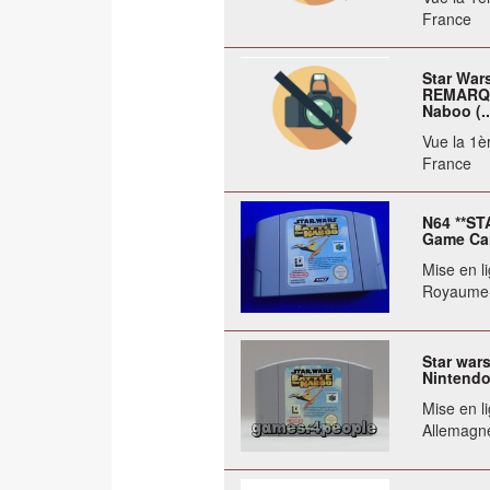
France
Star Wars
REMARQUE
Naboo (..
Vue la 1èr
France
N64 **ST
Game Car
Mise en li
Royaume
Star wars
Nintendo
Mise en li
Allemagn