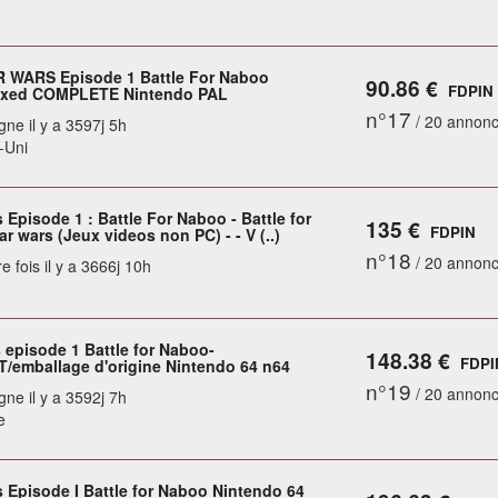
 WARS Episode 1 Battle For Naboo
90.86 €
FDPIN
xed COMPLETE Nintendo PAL
n°17
/ 20 annon
gne il y a 3597j 5h
-Uni
 Episode 1 : Battle For Naboo - Battle for
135 €
FDPIN
r wars (Jeux videos non PC) - - V (..)
n°18
/ 20 annon
e fois il y a 3666j 10h
 episode 1 Battle for Naboo-
148.38 €
FDPI
emballage d'origine Nintendo 64 n64
n°19
/ 20 annon
gne il y a 3592j 7h
e
s Episode I Battle for Naboo Nintendo 64