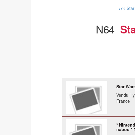
<<< Star
N64
St
Star War
Vendu il 
France
* Nintend
naboo * N