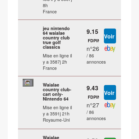
8h
France
jeu nintendo
9.15 €
64 waialae
country club
FDPIN
true golf
classics
n°26
Mise en ligne il
/ 86
y a 3587j 2h
annonces
France
Waialae
9.43 €
country club-
cart only-
FDPIN
Nintendo 64
n°27
Mise en ligne il
/ 86
y a 3591j 21h
annonces
Royaume-Uni
Waialae