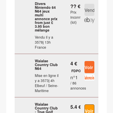
Divers
?? €
Nintendo 64
N64 jeux
Prix
multi
inconnu
annonce prix
(lot)
from just £
3.95 bon
mélange
Vendu il y a
3578j 13h
France
Waialae
4 €
Country Club
N64
FDPOUT
Mise en ligne il
n°1
y a 3573j 4h
/ 86
Elbeuf / Seine-
annonces
Maritime
Waialae
5.4 €
Country Club
: True Golf