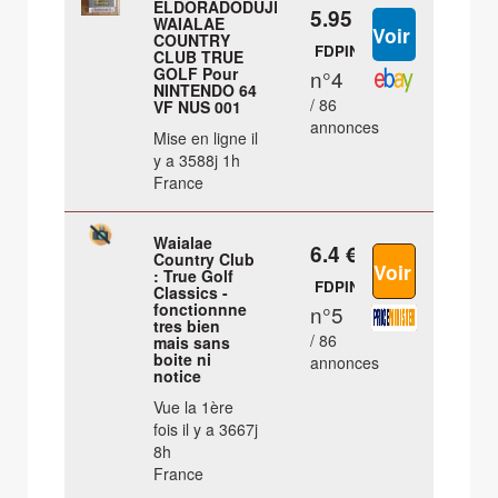
ELDORADODUJEU
5.95 €
WAIALAE
COUNTRY
FDPIN
CLUB TRUE
GOLF Pour
n°4
NINTENDO 64
/ 86
VF NUS 001
annonces
Mise en ligne il
y a 3588j 1h
France
Waialae
6.4 €
Country Club
: True Golf
FDPIN
Classics -
fonctionnne
n°5
tres bien
/ 86
mais sans
boite ni
annonces
notice
Vue la 1ère
fois il y a 3667j
8h
France