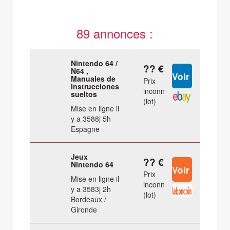
89 annonces :
Nintendo 64 /
?? €
N64 ,
Manuales de
Prix
Instrucciones
inconnu
sueltos
(lot)
Mise en ligne il
y a 3588j 5h
Espagne
Jeux
?? €
Nintendo 64
Prix
Mise en ligne il
inconnu
y a 3583j 2h
(lot)
Bordeaux /
Gironde