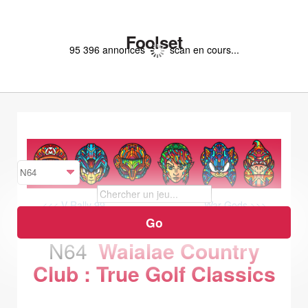
Foolset
95 396 annonces
scan en cours...
<<< V-Rally 99
War Gods >>>
N64
Waialae Country
Club : True Golf Classics