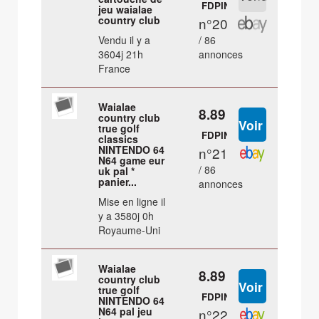
FDPIN
jeu waialae
country club
n°20
Vendu il y a
/ 86
3604j 21h
annonces
France
Waialae
8.89 €
country club
true golf
FDPIN
classics
NINTENDO 64
n°21
N64 game eur
/ 86
uk pal *
panier...
annonces
Mise en ligne il
y a 3580j 0h
Royaume-Uni
Waialae
8.89 €
country club
true golf
FDPIN
NINTENDO 64
N64 pal jeu
n°22