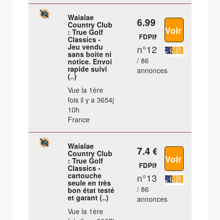
Waialae
6.99 €
Country Club
: True Golf
FDPIN
Classics -
Jeu vendu
n°12
sans boite ni
/ 86
notice. Envoi
rapide suivi
annonces
(..)
Vue la 1ère
fois il y a 3654j
10h
France
Waialae
7.4 €
Country Club
: True Golf
FDPIN
Classics -
cartouche
n°13
seule en très
/ 86
bon état testé
et garant (..)
annonces
Vue la 1ère