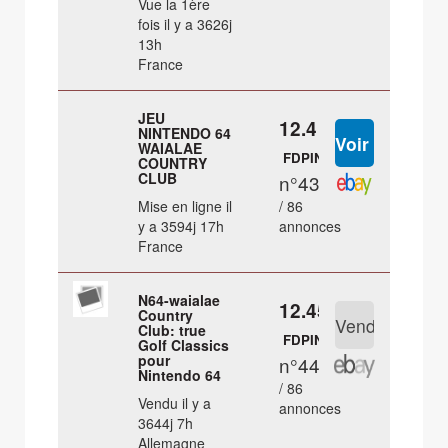
Vue la 1ère
fois il y a 3626j
13h
France
JEU
12.4 €
NINTENDO 64
WAIALAE
FDPIN
COUNTRY
CLUB
n°43
Mise en ligne il
/ 86
y a 3594j 17h
annonces
France
N64-waialae
12.45 €
Country
Club: true
FDPIN
Golf Classics
pour
n°44
Nintendo 64
/ 86
Vendu il y a
annonces
3644j 7h
Allemagne