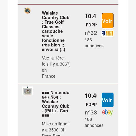
Waialae
10.4 €
Country Club
: True Golf
FDPIN
Classics -
cartouche
n°32
seule ,
/ 86
fonctionne
très bien ;;
annonces
envoi ra (..)
Vue la 1ère
fois il y a 3667j
8h
France
■■■ Nintendo
10.45 €
64 / N64 :
Waialae
FDPIN
Country Club
- (PAL) - Cart
n°33
■■■
/ 86
Mise en ligne il
annonces
y a 3596j 0h
Pays-Bas