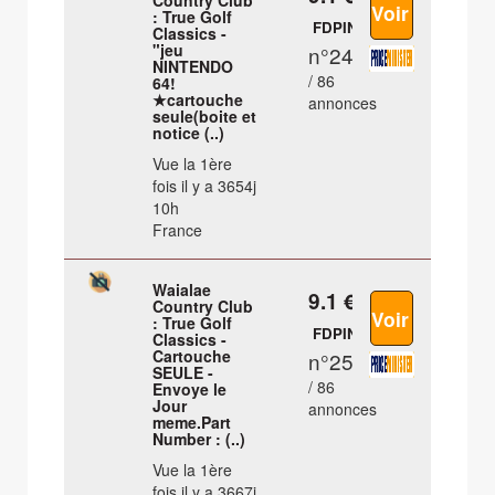
Country Club
: True Golf
FDPIN
Classics -
"jeu
n°24
NINTENDO
/ 86
64!
★cartouche
annonces
seule(boite et
notice (..)
Vue la 1ère
fois il y a 3654j
10h
France
Waialae
9.1 €
Country Club
: True Golf
FDPIN
Classics -
Cartouche
n°25
SEULE -
/ 86
Envoye le
Jour
annonces
meme.Part
Number : (..)
Vue la 1ère
fois il y a 3667j