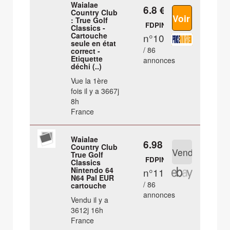
Waialae
6.8 €
Country Club
: True Golf
FDPIN
Classics -
Cartouche
n°10
seule en état
/ 86
correct -
Etiquette
annonces
déchi (..)
Vue la 1ère
fois il y a 3667j
8h
France
Waialae
6.98 €
Country Club
True Golf
FDPIN
Classics
Nintendo 64
n°11
N64 Pal EUR
/ 86
cartouche
annonces
Vendu il y a
3612j 16h
France