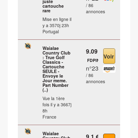
juste
/ 86
cartouche
rare
annonces
Mise en ligne il
y a 3570j 23h
Portugal
Waialae
9.09 €
Country Club
: True Golf
FDPIN
Classics -
Cartouche
n°23
SEULE -
/ 86
Envoye le
Jour meme.
annonces
Part Number
(..)
Vue la 1ère
fois il y a 3667j
8h
France
Waialae
9.1 €