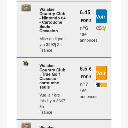
Waialae
6.45 €
Country Club
- Nintendo 64
FDPIN
- Cartouche
Seule -
n°6
Occasion
/ 86
Mise en ligne il
annonces
y a 3592j 2h
France
Waialae
6.5 €
Country Club
: True Golf
FDPIN
Classics -
cartouche
n°7
seule
/ 86
Vue la 1ère
annonces
fois il y a 3667j
8h
France
Waialae