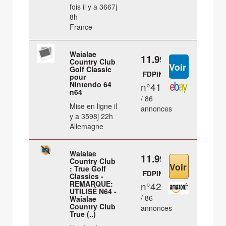
fois il y a 3667j
8h
France
Waialae
11.99 €
Country Club
Golf Classic
FDPIN
pour
Nintendo 64
n°41
n64
/ 86
Mise en ligne il
annonces
y a 3598j 22h
Allemagne
Waialae
11.99 €
Country Club
: True Golf
FDPIN
Classics -
REMARQUE:
n°42
UTILISÉ N64 -
/ 86
Waialae
Country Club
annonces
True (..)