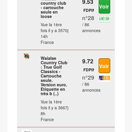
9.53 €
country club
- cartouche
FDPIN
seule en
loose
n°28
Vue la 1ère
/ 86
fois il y a 3570j
annonces
14h
France
Waialae
9.72 €
Country Club
: True Golf
FDPIN
Classics -
Cartouche
n°29
seule.
/ 86
Version euro.
Etiquette en
annonces
très b (..)
Vue la 1ère
fois il y a 3667j
8h
France