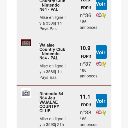
Country Club
| Nintendo
FDPIN
N64 - PAL
n°36
Mise en ligne il
/ 86
y a 3586j 1h
annonces
Pays-Bas
Waialae
10.95 €
Country Club
| Nintendo
FDPIN
N64 - PAL
n°37
Mise en ligne il
/ 86
y a 3586j 1h
annonces
Pays-Bas
Nintendo 64 -
11.1 €
N64 Jeu
WAIALAE
FDPIN
COUNTRY
CLUB
n°38
Mise en ligne il
/ 86
y a 3590j 21h
annonces