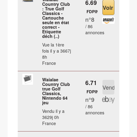
6.69 €
Country Club
: True Golf
FDPIN
Classics -
Cartouche
n°8
seule en état
/ 86
correct -
Etiquette
annonces
déch (..)
Vue la 1ère
fois il y a 3667j
8h
France
Waialae
6.71 €
Country Club
true Golf
FDPIN
Classics,
Nintendo 64
n°9
jeu
/ 86
Vendu il y a
annonces
3629j 0h
France