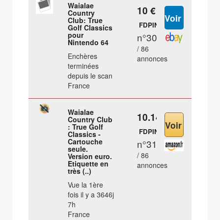
Waialae
10 €
Country
Club: True
FDPIN
Golf Classics
pour
n°30
Nintendo 64
/ 86
Enchères
annonces
terminées
depuis le scan
France
Waialae
10.14 €
Country Club
: True Golf
FDPIN
Classics -
Cartouche
n°31
seule.
/ 86
Version euro.
Etiquette en
annonces
très (..)
Vue la 1ère
fois il y a 3646j
7h
France