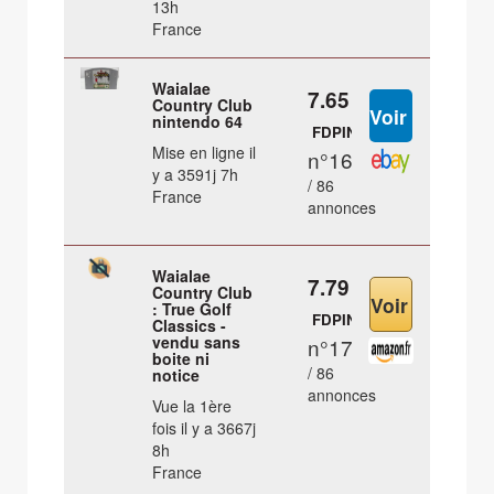
13h
France
Waialae
7.65 €
Country Club
nintendo 64
FDPIN
Mise en ligne il
n°16
y a 3591j 7h
/ 86
France
annonces
Waialae
7.79 €
Country Club
: True Golf
FDPIN
Classics -
vendu sans
n°17
boite ni
/ 86
notice
annonces
Vue la 1ère
fois il y a 3667j
8h
France