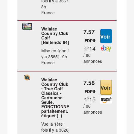
fois il y a 3667j
8h
France
Waialae
7.57 €
Country Club
Golf
FDPIN
[Nintendo 64]
n°14
Mise en ligne il
/ 86
y a 3585j 19h
annonces
France
Waialae
7.58 €
Country Club
: True Golf
FDPIN
Classics -
Cartouche
n°15
Seule,
/ 86
FONCTIONNE
parfaitement,
annonces
étiquet (..)
Vue la 1ère
fois il y a 3626j