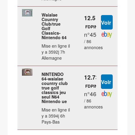
Waialae
12.5 €
Country
Club/true
FDPIN
Golf
Classics-
n°45
Nintendo 64
/ 86
Mise en ligne il
annonces
y a 3592j 7h
Allemagne
NINTENDO
12.73 €
64-waialae
country club
FDPIN
true golf
classics jeu
n°46
seul N64
/ 86
Nintendo ue
annonces
Mise en ligne il
y a 3594j 6h
Pays-Bas