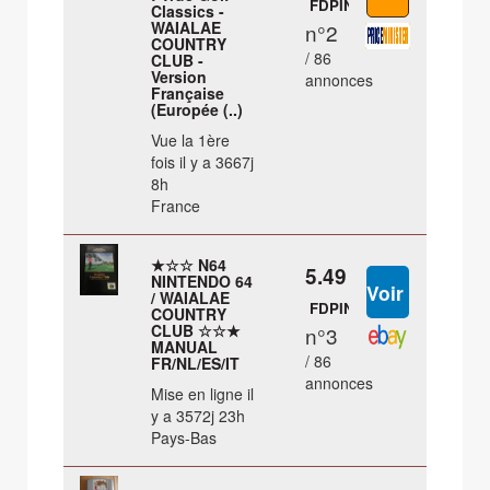
FDPIN
Classics -
WAIALAE
n°2
COUNTRY
/ 86
CLUB -
Version
annonces
Française
(Europée (..)
Vue la 1ère
fois il y a 3667j
8h
France
★☆☆ N64
5.49 €
NINTENDO 64
/ WAIALAE
FDPIN
COUNTRY
CLUB ☆☆★
n°3
MANUAL
/ 86
FR/NL/ES/IT
annonces
Mise en ligne il
y a 3572j 23h
Pays-Bas