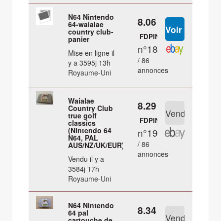
N64 Nintendo
8.06 €
64-waialae
country club-
FDPIN
panier
n°18
Mise en ligne il
/ 86
y a 3595j 13h
annonces
Royaume-Uni
Waialae
8.29 €
Country Club
true golf
FDPIN
classics
(Nintendo 64
n°19
N64, PAL
/ 86
AUS/NZ/UK/EUR)
annonces
Vendu il y a
3584j 17h
Royaume-Uni
N64 Nintendo
8.34 €
64 pal
cartouche de