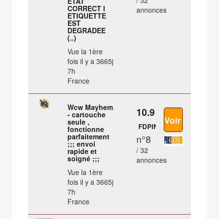
/ 32
ETAT
CORRECT l
annonces
ETIQUETTE
EST
DEGRADEE
(..)
Vue la 1ère
fois il y a 3665j
7h
France
Wcw Mayhem
10.9 €
- cartouche
seule ,
FDPIN
fonctionne
parfaitement
n°8
;;; envoi
/ 32
rapide et
soigné ;;;
annonces
Vue la 1ère
fois il y a 3665j
7h
France