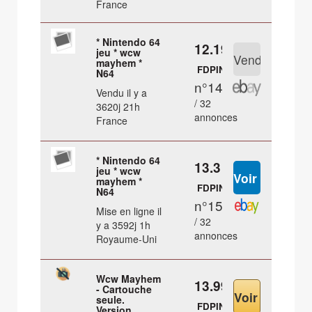
France
* Nintendo 64
12.19 €
jeu * wcw
mayhem *
FDPIN
N64
n°14
Vendu il y a
/ 32
3620j 21h
annonces
France
* Nintendo 64
13.3 €
jeu * wcw
mayhem *
FDPIN
N64
n°15
Mise en ligne il
/ 32
y a 3592j 1h
annonces
Royaume-Uni
Wcw Mayhem
13.99 €
- Cartouche
seule.
FDPIN
Version