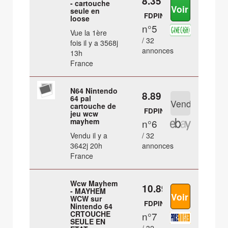
8.35 €
- cartouche
seule en
FDPIN
loose
n°5
Vue la 1ère
/ 32
fois il y a 3568j
annonces
13h
France
N64 Nintendo
8.89 €
64 pal
cartouche de
FDPIN
jeu wcw
mayhem
n°6
Vendu il y a
/ 32
3642j 20h
annonces
France
Wcw Mayhem
10.89 €
- MAYHEM
WCW sur
FDPIN
Nintendo 64
CRTOUCHE
n°7
SEULE EN