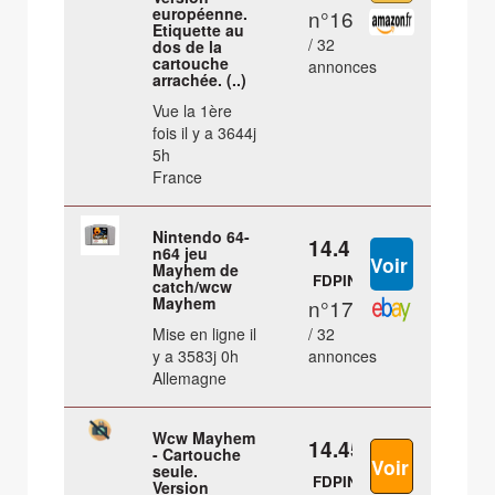
européenne.
n°16
Etiquette au
/ 32
dos de la
cartouche
annonces
arrachée. (..)
Vue la 1ère
fois il y a 3644j
5h
France
Nintendo 64-
14.4 €
n64 jeu
Mayhem de
FDPIN
catch/wcw
Mayhem
n°17
Mise en ligne il
/ 32
y a 3583j 0h
annonces
Allemagne
Wcw Mayhem
14.45 €
- Cartouche
seule.
FDPIN
Version