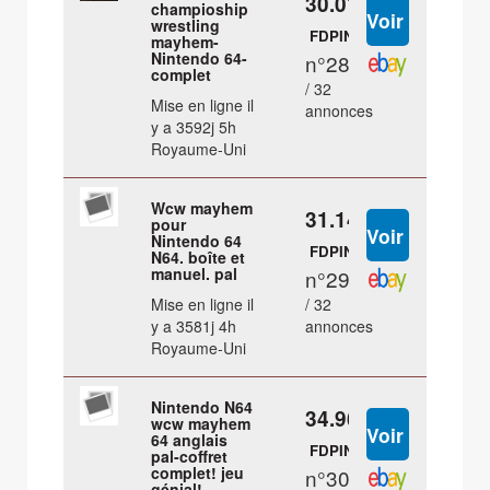
30.01 €
champioship
wrestling
FDPIN
mayhem-
Nintendo 64-
n°28
complet
/ 32
Mise en ligne il
annonces
y a 3592j 5h
Royaume-Uni
Wcw mayhem
31.14 €
pour
Nintendo 64
FDPIN
N64. boîte et
manuel. pal
n°29
Mise en ligne il
/ 32
y a 3581j 4h
annonces
Royaume-Uni
Nintendo N64
34.96 €
wcw mayhem
64 anglais
FDPIN
pal-coffret
complet! jeu
n°30
génial!