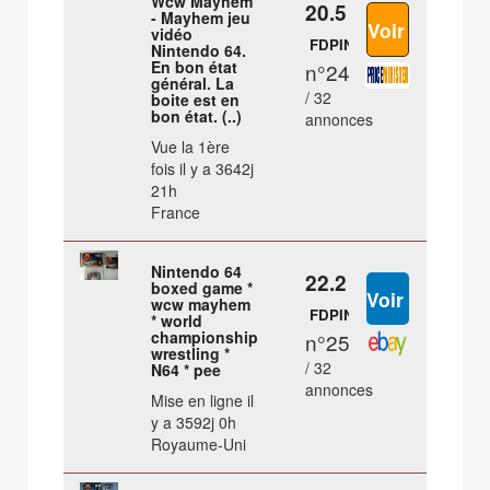
Wcw Mayhem
20.5 €
- Mayhem jeu
vidéo
FDPIN
Nintendo 64.
En bon état
n°24
général. La
/ 32
boite est en
bon état. (..)
annonces
Vue la 1ère
fois il y a 3642j
21h
France
Nintendo 64
22.2 €
boxed game *
wcw mayhem
FDPIN
* world
championship
n°25
wrestling *
/ 32
N64 * pee
annonces
Mise en ligne il
y a 3592j 0h
Royaume-Uni