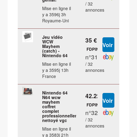
/ 32
Mise en ligne il
annonces
y a 3596j 3h
Royaume-Uni
Jeu vidéo
35 €
WCW
Mayhem
FDPIN
(catch) -
Nintendo 64
n°31
Mise en ligne il
/ 32
y a 3595j 13h
annonces
France
Nintendo 64
42.22 €
N64 wcw
mayhem
FDPIN
coffret
complet
n°32
professionnellement
/ 32
nettoyé vgc
annonces
Mise en ligne il
y a 3583j 21h