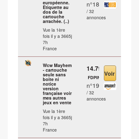
européenne.
n°18
Etiquette au
/ 32
dos de la
cartouche
annonces
arrachée. (..)
Vue la 1ère
fois il y a 3665j
7h
France
Wcw Mayhem
14.79 €
- cartouche
seule sans
FDPIN
boite ni
notice
n°19
version
/ 32
française voir
mes autres
annonces
jeux en vente
Vue la 1ère
fois il y a 3665j
7h
France