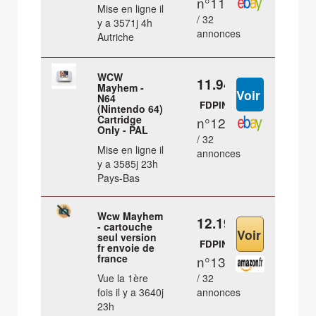
n°11
Mise en ligne il
/ 32
y a 3571j 4h
annonces
Autriche
WCW
11.94 €
Mayhem -
N64
FDPIN
(Nintendo 64)
Cartridge
n°12
Only - PAL
/ 32
Mise en ligne il
annonces
y a 3585j 23h
Pays-Bas
Wcw Mayhem
12.19 €
- cartouche
seul version
FDPIN
fr envoie de
france
n°13
Vue la 1ère
/ 32
fois il y a 3640j
annonces
23h