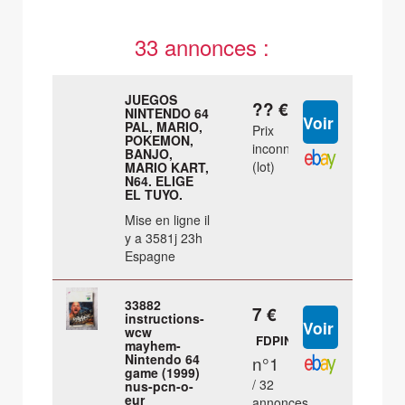
33 annonces :
JUEGOS
?? €
NINTENDO 64
PAL, MARIO,
Prix
POKEMON,
inconnu
BANJO,
(lot)
MARIO KART,
N64. ELIGE
EL TUYO.
Mise en ligne il
y a 3581j 23h
Espagne
33882
7 €
instructions-
wcw
FDPIN
mayhem-
Nintendo 64
n°1
game (1999)
/ 32
nus-pcn-o-
eur
annonces