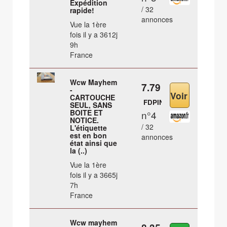
Expédition
/ 32
rapide!
annonces
Vue la 1ère
fois il y a 3612j
9h
France
Wcw Mayhem
7.79 €
-
CARTOUCHE
FDPIN
SEUL, SANS
BOITE ET
n°4
NOTICE.
/ 32
L'étiquette
est en bon
annonces
état ainsi que
la (..)
Vue la 1ère
fois il y a 3665j
7h
France
Wcw mayhem