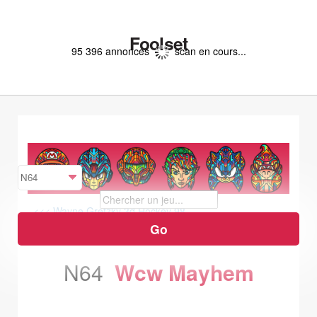
Foolset
95 396 annonces
scan en cours...
<<< Wayne Gretzky 3d Hockey 98
Wcw Vs Nwo : World Tour >>>
N64
Wcw Mayhem