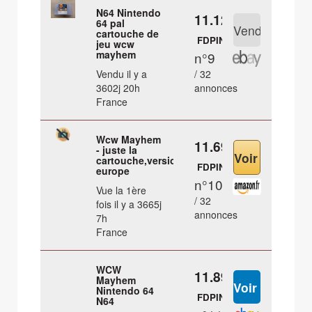
N64 Nintendo
11.12 €
64 pal
cartouche de
FDPIN
jeu wcw
mayhem
n°9
Vendu il y a
/ 32
3602j 20h
annonces
France
Wcw Mayhem
11.69 €
- juste la
cartouche,version
FDPIN
europe
n°10
Vue la 1ère
/ 32
fois il y a 3665j
annonces
7h
France
WCW
11.89 €
Mayhem
Nintendo 64
FDPIN
N64