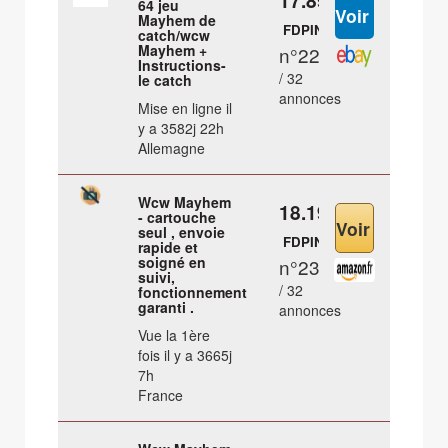
17.89 €
64 jeu
Mayhem de
FDPIN
catch/wcw
Mayhem +
n°22
Instructions-
/ 32
le catch
annonces
Mise en ligne il
y a 3582j 22h
Allemagne
Wcw Mayhem
18.19 €
- cartouche
seul , envoie
FDPIN
rapide et
soigné en
n°23
suivi,
/ 32
fonctionnement
garanti .
annonces
Vue la 1ère
fois il y a 3665j
7h
France