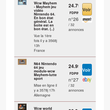
Wcw Mayhem
24.79 €
- Mayhem jeu
vidéo
FDPIN
Nintendo 64.
En bon état
n°26
général. La
/ 32
boite est en
bon état. (..)
annonces
Vue la 1ère
fois il y a 3568j
13h
France
N64 Nintendo
24.99 €
64 jeu
module-wcw
FDPIN
Mayhem-lutte
sport
n°27
Mise en ligne il
/ 32
y a 3578j 17h
annonces
Allemagne
Wcw world