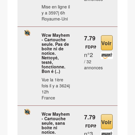
Mise en ligne il
y a 3597j 6h
Royaume-Uni
Wcw Mayhem
7.79 €
- Cartouche
seule. Pas de
FDPIN
boîte ni de
notice.
n°2
Nettoyé,
/ 32
testé,
fonctionne.
annonces
Bon é (..)
Vue la 1ère
fois il y a 3624j
12h
France
Wcw Mayhem
7.79 €
- Cartouche
seule, sans
FDPIN
boite ni
notice.
n°3