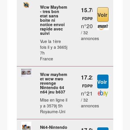
Wcw Mayhem
15.78 €
- tres bon
etat sans
FDPIN
boite ni
notice envoi
n°20
rapide avec
/ 32
suivi
annonces
Vue la 1ère
fois il y a 3665j
7h
France
Wcw mayhem
17.22 €
et wcw nwo
revenge
FDPIN
Nintendo 64
n64 jeu b637
n°21
Mise en ligne il
/ 32
y a 3579j 5h
annonces
Royaume-Uni
N64-Nintendo