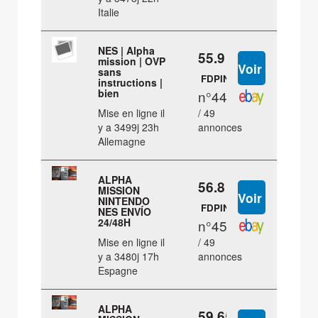
Italie
NES | Alpha
55.9 €
mission | OVP
sans
FDPIN
instructions |
bien
n°44
Mise en ligne il
/ 49
y a 3499j 23h
annonces
Allemagne
ALPHA
56.8 €
MISSION
NINTENDO
FDPIN
NES ENVÍO
24/48H
n°45
Mise en ligne il
/ 49
y a 3480j 17h
annonces
Espagne
ALPHA
59.65 €