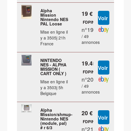
Alpha
19 €
Mission
Nintendo NES
FDPIN
PAL Loose
n°19
Mise en ligne il
/ 49
y a 3505j 21h
annonces
France
NINTENDO
19.45 €
NES - ALPHA
MISSION (
FDPIN
CART ONLY )
n°20
Mise en ligne il
/ 49
y a 3503j 5h
annonces
Belgique
Alpha
20 €
Mission/shmup-
Nintendo NES
FDPIN
(module, pal)
# r 6/3
n°21