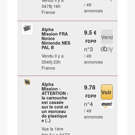
Vendu il y a
/ 49
3478j 16h
annonces
France
Alpha
9.5 €
Mission FRA
Notice
FDPIN
Nintendo NES
PAL B
n°3
Vendu il y a
/ 49
3540j 23h
annonces
France
Alpha
9.78 €
Mission -
ATTENTION :
FDPIN
la cartouche
est cassée
n°4
sur le coté et
/ 49
un morceau
de plastique
annonces
e (..)
Vue la 1ère
fois il y a 3477j