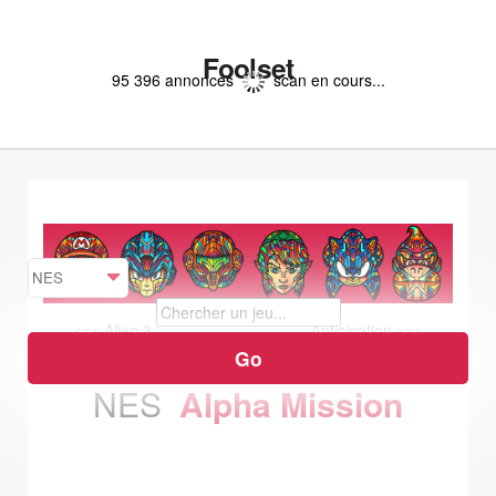
Foolset
95 396 annonces
scan en cours...
<<< Alien 3
Anticipation >>>
NES
Alpha Mission