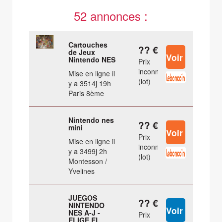
52 annonces :
Cartouches
?? €
de Jeux
Nintendo NES
Prix
inconnu
Mise en ligne il
(lot)
y a 3514j 19h
Paris 8ème
Nintendo nes
?? €
mini
Prix
Mise en ligne il
inconnu
y a 3499j 2h
(lot)
Montesson /
Yvelines
JUEGOS
?? €
NINTENDO
NES A-J -
Prix
ELIGE EL