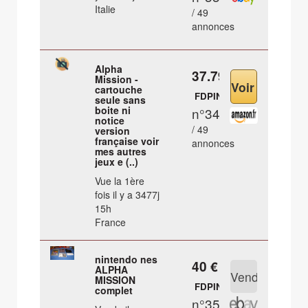
Italie
/ 49
annonces
Alpha
37.79 €
Mission -
cartouche
FDPIN
seule sans
boite ni
n°34
notice
/ 49
version
française voir
annonces
mes autres
jeux e (..)
Vue la 1ère
fois il y a 3477j
15h
France
nintendo nes
40 €
ALPHA
MISSION
FDPIN
complet
n°35