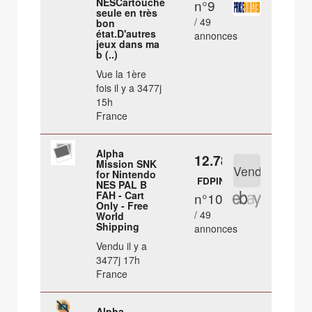
NESCartouche
n°9
seule en très
/ 49
bon
état.D'autres
annonces
jeux dans ma
b (..)
Vue la 1ère
fois il y a 3477j
15h
France
Alpha
12.78 €
Mission SNK
for Nintendo
FDPIN
NES PAL B
FAH - Cart
n°10
Only - Free
/ 49
World
Shipping
annonces
Vendu il y a
3477j 17h
France
Alpha