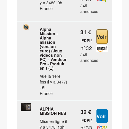
y a 3486j 0h
/ 49
France
annonces
Alpha
31 €
Mission -
Alpha
FDPIN
mission
(version
n°32
euro) (Jeux
/ 49
videos non
PC) - Vendeur
annonces
Pro - Produit
en t (..)
Vue la 1ère
fois il y a 3477j
15h
France
ALPHA
32 €
MISSION NES
FDPIN
Mise en ligne il
n°33
y a 3478j 13h