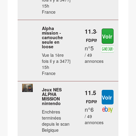
15h
France
Alpha
11.34 €
mission -
cartouche
FDPIN
seule en
loose
n°5
Vue la 1ère
/ 49
fois il y a 3477j
annonces
15h
France
Jeux NES
11.5 €
ALPHA
MISSION
FDPIN
nintendo
n°6
Enchères
/ 49
terminées
annonces
depuis le scan
Belgique