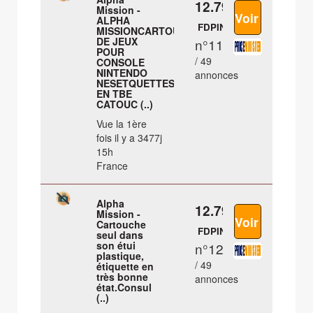
12.79 €
Mission -
ALPHA
FDPIN
MISSIONCARTOUCHE
DE JEUX
n°11
POUR
/ 49
CONSOLE
NINTENDO
annonces
NESETQUETTES
EN TBE
CATOUC (..)
Vue la 1ère
fois il y a 3477j
15h
France
Alpha
12.79 €
Mission -
Cartouche
FDPIN
seul dans
son étui
n°12
plastique,
/ 49
étiquette en
très bonne
annonces
état.Consul
(..)