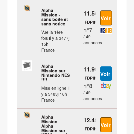
Alpha
11.55 €
Mission -
sans boite et
FDPIN
sans notice
n°7
Vue la 1ère
/ 49
fois il y a 3477j
annonces
15h
France
Alpha
11.99 €
Mission sur
Nintendo NES
FDPIN
!!!!
n°8
Mise en ligne il
/ 49
y a 3483j 16h
annonces
France
Alpha
12.49 €
Mission -
Alpha
FDPIN
Mission sur