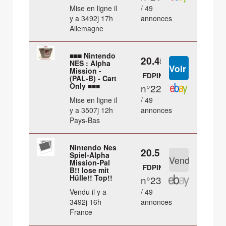
Mise en ligne il
/ 49
y a 3492j 17h
annonces
Allemagne
■■■ Nintendo
20.45 €
NES : Alpha
Mission -
FDPIN
(PAL-B) - Cart
Only ■■■
n°22
Mise en ligne il
/ 49
y a 3507j 12h
annonces
Pays-Bas
Nintendo Nes
20.5 €
Spiel-Alpha
Mission-Pal
FDPIN
B!! lose mit
Hülle!! Top!!
n°23
Vendu il y a
/ 49
3492j 16h
annonces
France