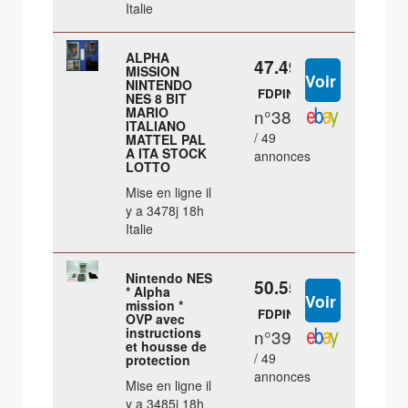
Italie
ALPHA
47.49 €
MISSION
NINTENDO
FDPIN
NES 8 BIT
MARIO
n°38
ITALIANO
/ 49
MATTEL PAL
A ITA STOCK
annonces
LOTTO
Mise en ligne il
y a 3478j 18h
Italie
Nintendo NES
50.55 €
* Alpha
mission *
FDPIN
OVP avec
instructions
n°39
et housse de
/ 49
protection
annonces
Mise en ligne il
y a 3485j 18h