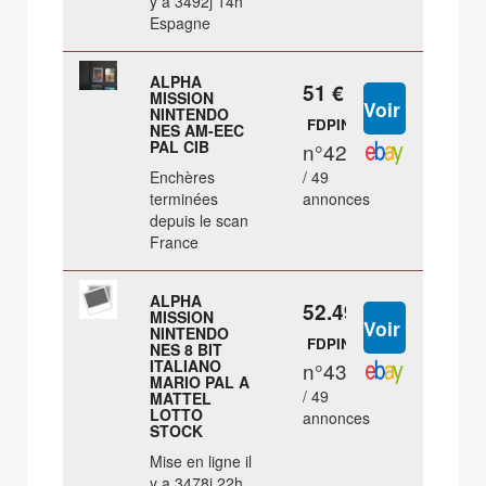
y a 3492j 14h
Espagne
ALPHA
51 €
MISSION
NINTENDO
FDPIN
NES AM-EEC
PAL CIB
n°42
Enchères
/ 49
terminées
annonces
depuis le scan
France
ALPHA
52.49 €
MISSION
NINTENDO
FDPIN
NES 8 BIT
ITALIANO
n°43
MARIO PAL A
/ 49
MATTEL
LOTTO
annonces
STOCK
Mise en ligne il
y a 3478j 22h