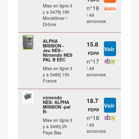
Mise en ligne il
n°16
y a 3478j 18h
/ 49
Montélimar /
annonces
Drôme
ALPHA
15.8 €
MISSION -
Jeu NES -
FDPIN
Nintendo NES
PAL B EEC
n°17
Mise en ligne il
/ 49
y a 3485j 15h
annonces
France
nintendo
18.7 €
NES: ALPHA
MISSION -pal
FDPIN
B-
n°18
Mise en ligne il
/ 49
y a 3490j 2h
annonces
Pays-Bas