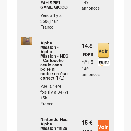
/ 49
FAH SPIEL
GAME GIOCO
annonces
Vendu il y a
3506j 16h
France
Alpha
14.8 €
Mission -
Alpha
FDPIN
Mission - NES
- Cartouche
n°15
seule sans
/ 49
boite ni
notice en état
annonces
correct (i (..)
Vue la 1ère
fois il y a 3477j
15h
France
Nintendo Nes
15 €
Alpha
Mission fifi26
FDPOUT