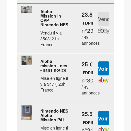
Alpha
23.89 €
Mission in
OVP
FDPIN
Nintendo NES
n°29
Vendu il y a
/ 49
3508j 21h
annonces
France
Alpha
25 €
mission - nes
- sans notice
FDPIN
Mise en ligne il
n°30
y a 3477j 23h
/ 49
France
annonces
Nintendo NES
25.54 €
Alpha
Mission PAL
FDPIN
Mise en ligne il
n°31