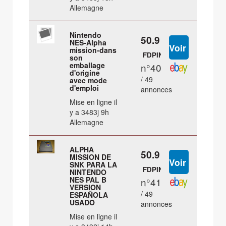
Allemagne
Nintendo
50.9 €
NES-Alpha
mission-dans
FDPIN
son
emballage
n°40
d'origine
/ 49
avec mode
d'emploi
annonces
Mise en ligne il
y a 3483j 9h
Allemagne
ALPHA
50.9 €
MISSION DE
SNK PARA LA
FDPIN
NINTENDO
NES PAL B
n°41
VERSION
/ 49
ESPAÑOLA
USADO
annonces
Mise en ligne il