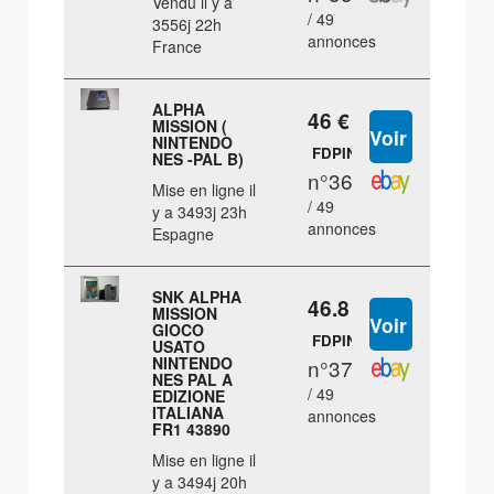
Vendu il y a
/ 49
3556j 22h
annonces
France
ALPHA
46 €
MISSION (
NINTENDO
FDPIN
NES -PAL B)
n°36
Mise en ligne il
/ 49
y a 3493j 23h
annonces
Espagne
SNK ALPHA
46.8 €
MISSION
GIOCO
FDPIN
USATO
NINTENDO
n°37
NES PAL A
/ 49
EDIZIONE
ITALIANA
annonces
FR1 43890
Mise en ligne il
y a 3494j 20h