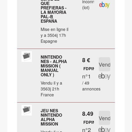
inconnu
QUE
(lot)
PREFIERAS -
LA MAYORIA
PAL-B
ESPAÑA
Mise en ligne il
y a 3504j 17h
Espagne
NINTENDO
8 €
NES - ALPHA
MISSION (
FDPIN
MANUAL
ONLY )
n°1
Vendu il y a
/ 49
3563j 21h
annonces
France
JEU NES
8.49 €
NINTENDO
ALPHA
FDPIN
MISSION
n°2