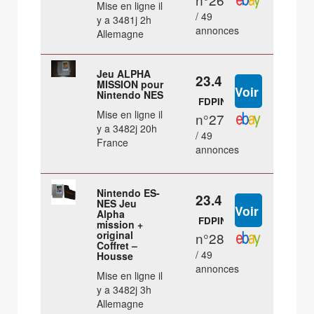
Mise en ligne il
/ 49
y a 3481j 2h
annonces
Allemagne
Jeu ALPHA
23.4 €
MISSION pour
Nintendo NES
FDPIN
Mise en ligne il
n°27
y a 3482j 20h
/ 49
France
annonces
Nintendo ES-
23.4 €
NES Jeu
Alpha
FDPIN
mission +
original
n°28
Coffret –
/ 49
Housse
annonces
Mise en ligne il
y a 3482j 3h
Allemagne