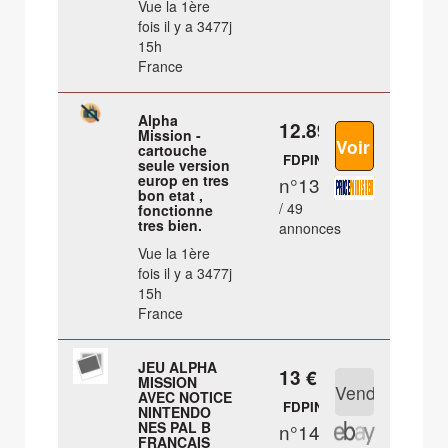
Vue la 1ère
fois il y a 3477j
15h
France
Alpha
12.89 €
Mission -
cartouche
FDPIN
seule version
europ en tres
n°13
bon etat ,
/ 49
fonctionne
tres bien.
annonces
Vue la 1ère
fois il y a 3477j
15h
France
JEU ALPHA
13 €
MISSION
AVEC NOTICE
FDPIN
NINTENDO
NES PAL B
n°14
FRANCAIS