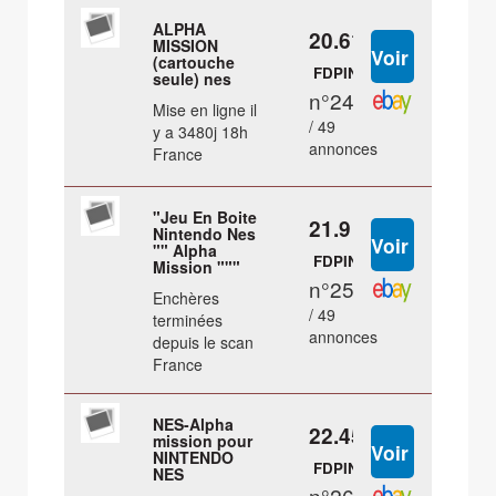
ALPHA
20.61 €
MISSION
(cartouche
FDPIN
seule) nes
n°24
Mise en ligne il
/ 49
y a 3480j 18h
annonces
France
"Jeu En Boite
21.9 €
Nintendo Nes
"" Alpha
FDPIN
Mission """
n°25
Enchères
/ 49
terminées
annonces
depuis le scan
France
NES-Alpha
22.45 €
mission pour
NINTENDO
FDPIN
NES
n°26