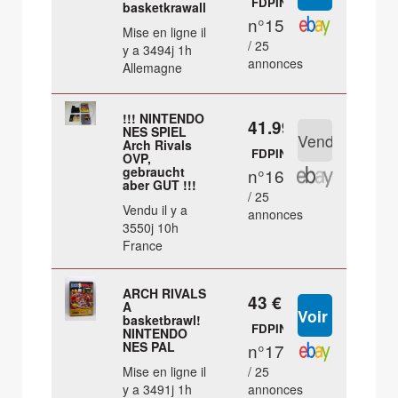
FDPIN
basketkrawall
n°15
Mise en ligne il
/ 25
y a 3494j 1h
annonces
Allemagne
!!! NINTENDO
41.99 €
NES SPIEL
Arch Rivals
FDPIN
OVP,
gebraucht
n°16
aber GUT !!!
/ 25
Vendu il y a
annonces
3550j 10h
France
ARCH RIVALS
43 €
A
basketbrawl!
FDPIN
NINTENDO
NES PAL
n°17
Mise en ligne il
/ 25
y a 3491j 1h
annonces