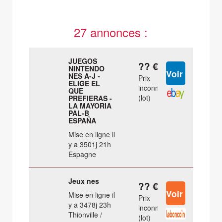
27 annonces :
JUEGOS
?? €
NINTENDO
NES A-J -
Prix
ELIGE EL
inconnu
QUE
(lot)
PREFIERAS -
LA MAYORIA
PAL-B
ESPAÑA
Mise en ligne il
y a 3501j 21h
Espagne
Jeux nes
?? €
Mise en ligne il
Prix
y a 3478j 23h
inconnu
Thionville /
(lot)