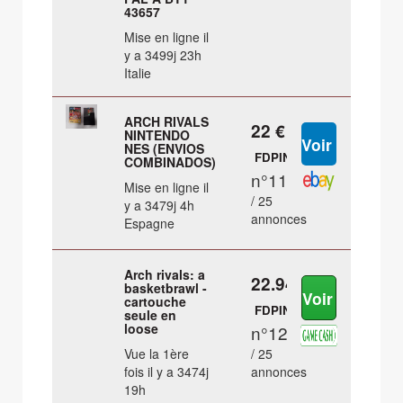
43657
Mise en ligne il
y a 3499j 23h
Italie
ARCH RIVALS
22 €
NINTENDO
NES (ENVIOS
FDPIN
COMBINADOS)
n°11
Mise en ligne il
/ 25
y a 3479j 4h
annonces
Espagne
Arch rivals: a
22.94 €
basketbrawl -
cartouche
FDPIN
seule en
loose
n°12
Vue la 1ère
/ 25
fois il y a 3474j
annonces
19h