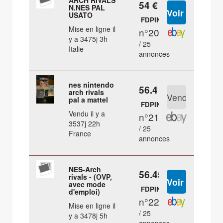
ARCH RIVALS
54 €
N.NES PAL
USATO
FDPIN
Mise en ligne il
n°20
y a 3475j 3h
/ 25
Italie
annonces
nes nintendo
56.4 €
arch rivals
pal a mattel
FDPIN
Vendu il y a
n°21
3537j 22h
/ 25
France
annonces
NES-Arch
56.45 €
rivals - (OVP,
avec mode
FDPIN
d'emploi)
n°22
Mise en ligne il
/ 25
y a 3478j 5h