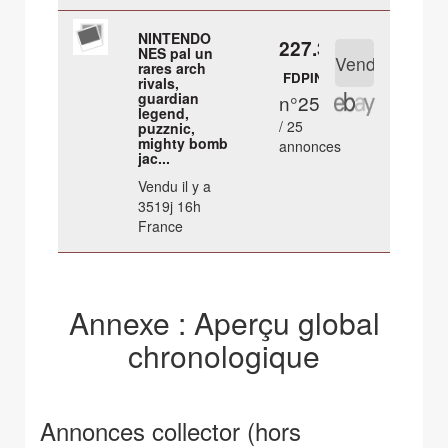
NINTENDO
227.39 €
NES pal un
rares arch
FDPIN
rivals,
guardian
n°25
legend,
/ 25
puzznic,
mighty bomb
annonces
jac...
Vendu il y a
3519j 16h
France
Annexe : Aperçu global
chronologique
Annonces collector (hors