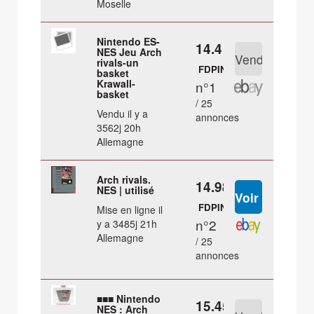
Moselle
Nintendo ES-
14.4 €
NES Jeu Arch
rivals-un
FDPIN
basket
Krawall-
n°1
basket
/ 25
Vendu il y a
annonces
3562j 20h
Allemagne
Arch rivals.
14.98 €
NES | utilisé
FDPIN
Mise en ligne il
n°2
y a 3485j 21h
Allemagne
/ 25
annonces
■■■ Nintendo
15.45 €
NES : Arch