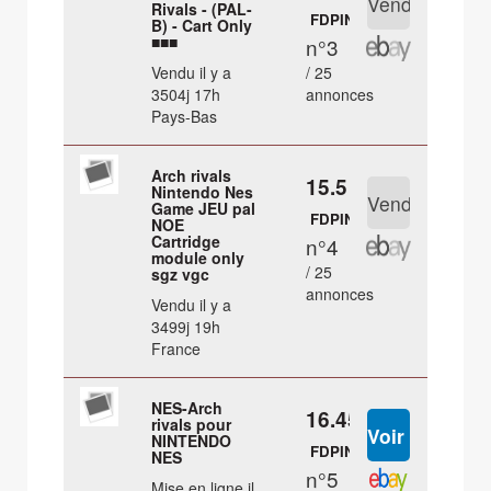
Rivals - (PAL-
FDPIN
B) - Cart Only
■■■
n°3
Vendu il y a
/ 25
3504j 17h
annonces
Pays-Bas
Arch rivals
15.5 €
Nintendo Nes
Game JEU pal
FDPIN
NOE
Cartridge
n°4
module only
/ 25
sgz vgc
annonces
Vendu il y a
3499j 19h
France
NES-Arch
16.45 €
rivals pour
NINTENDO
FDPIN
NES
n°5
Mise en ligne il