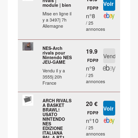
rivals |
module | bien
FDPIN
Mise en ligne il
n°8
y a 3497j 7h
/ 25
Allemagne
annonces
NES-Arch
19.9 €
rivals pour
Nintendo NES
FDPIN
JEU-GAME
n°9
Vendu il y a
/ 25
3555j 20h
annonces
France
ARCH RIVALS
20 €
A BASKET
BRAWL!
FDPIN
USATO
NINTENDO
n°10
NES
/ 25
EDIZIONE
ITALIANA
annonces
PAL A BT1