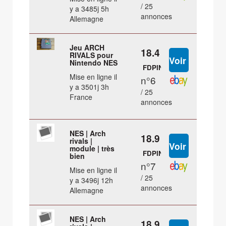
/ 25
y a 3485j 5h
annonces
Allemagne
Jeu ARCH
18.4 €
RIVALS pour
Nintendo NES
FDPIN
Mise en ligne il
n°6
y a 3501j 3h
/ 25
France
annonces
NES | Arch
18.9 €
rivals |
module | très
FDPIN
bien
n°7
Mise en ligne il
/ 25
y a 3496j 12h
annonces
Allemagne
NES | Arch
18.9 €