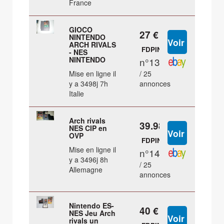
France
GIOCO
27 €
NINTENDO
ARCH RIVALS
FDPIN
- NES
NINTENDO
n°13
Mise en ligne il
/ 25
y a 3498j 7h
annonces
Italie
Arch rivals
39.98 €
NES CIP en
OVP
FDPIN
Mise en ligne il
n°14
y a 3496j 8h
/ 25
Allemagne
annonces
Nintendo ES-
40 €
NES Jeu Arch
rivals un