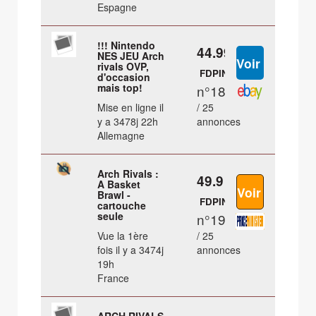
Espagne
!!! Nintendo
44.99 €
NES JEU Arch
rivals OVP,
FDPIN
d'occasion
mais top!
n°18
Mise en ligne il
/ 25
y a 3478j 22h
annonces
Allemagne
Arch Rivals :
49.9 €
A Basket
Brawl -
FDPIN
cartouche
seule
n°19
Vue la 1ère
/ 25
fois il y a 3474j
annonces
19h
France