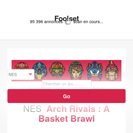
Foolset
95 396 annonces
scan en cours...
<<< Anticipation
Asterix >>>
NES
Arch Rivals : A
Basket Brawl