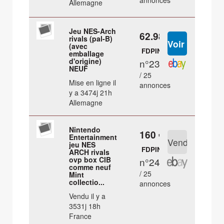
annonces
Allemagne
Jeu NES-Arch
62.98 €
rivals (pal-B)
(avec
FDPIN
emballage
d'origine)
n°23
NEUF
/ 25
Mise en ligne il
annonces
y a 3474j 21h
Allemagne
Nintendo
160 €
Entertainment
jeu NES
FDPIN
ARCH rivals
ovp box CIB
n°24
comme neuf
/ 25
Mint
collectio...
annonces
Vendu il y a
3531j 18h
France