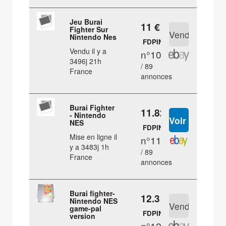
Jeu Burai
11 €
Fighter Sur
Nintendo Nes
FDPIN
Vendu il y a
n°10
3496j 21h
/ 89
France
annonces
Burai Fighter
11.82 €
- Nintendo
NES
FDPIN
Mise en ligne il
n°11
y a 3483j 1h
/ 89
France
annonces
Burai fighter-
12.3 €
Nintendo NES
game-pal
FDPIN
version
n°12