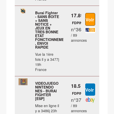
Burai Fighter
17.89 €
- SANS BOITE
+ SANS
FDPIN
NOTICE +
JEUX EN
n°36
TRES BONNE
/ 89
ETAT
FONCTIONNEMENT
annonces
, ENVOI
RAPIDE
Vue la 1ère
fois il y a 3477j
19h
France
VIDEOJUEGO
18.5 €
NINTENDO
NES - BURAI
FDPIN
FIGHTER
[ESP]
n°37
Mise en ligne il
/ 89
y a 3486j 23h
annonces