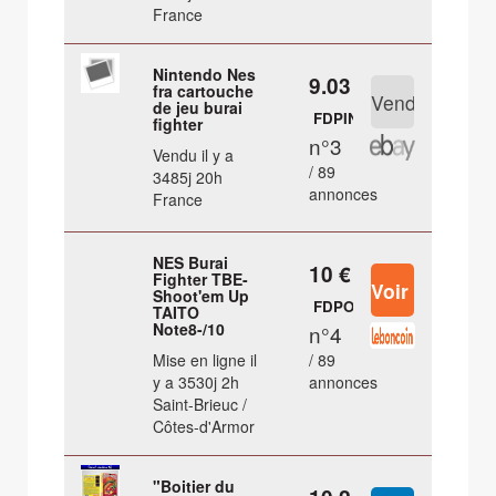
France
Nintendo Nes
9.03 €
fra cartouche
de jeu burai
FDPIN
fighter
n°3
Vendu il y a
/ 89
3485j 20h
annonces
France
NES Burai
10 €
Fighter TBE-
Shoot'em Up
FDPOUT
TAITO
Note8-/10
n°4
Mise en ligne il
/ 89
y a 3530j 2h
annonces
Saint-Brieuc /
Côtes-d'Armor
"Boitier du