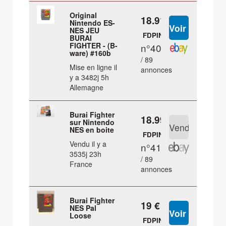
Original
18.91 €
Nintendo ES-
NES JEU
FDPIN
BURAI
FIGHTER - (B-
n°40
ware) #160b
/ 89
Mise en ligne il
annonces
y a 3482j 5h
Allemagne
Burai Fighter
18.99 €
sur Nintendo
NES en boite
FDPIN
Vendu il y a
n°41
3535j 23h
/ 89
France
annonces
Burai Fighter
19 €
NES Pal
Loose
FDPIN