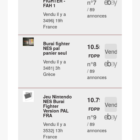
FIGHTER -
n°7
FAH 1
/ 89
Vendu il y a
annonces
3496j 19h
France
Burai fighter
10.55 €
NES pal
panier seul
FDPIN
Vendu il y a
n°8
3481j 3h
/ 89
Grèce
annonces
Jeu Nintendo
10.79 €
NES Burai
Fighter
FDPIN
Version PAL
FRA
n°9
Vendu il y a
/ 89
3532j 13h
annonces
France