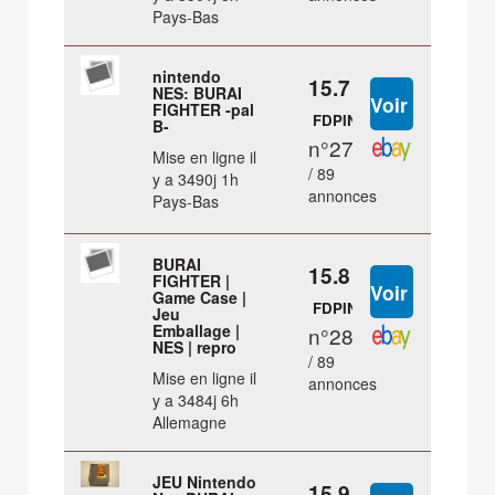
Pays-Bas
nintendo
15.7 €
NES: BURAI
FIGHTER -pal
FDPIN
B-
n°27
Mise en ligne il
/ 89
y a 3490j 1h
annonces
Pays-Bas
BURAI
15.8 €
FIGHTER |
Game Case |
FDPIN
Jeu
Emballage |
n°28
NES | repro
/ 89
Mise en ligne il
annonces
y a 3484j 6h
Allemagne
JEU Nintendo
15.9 €