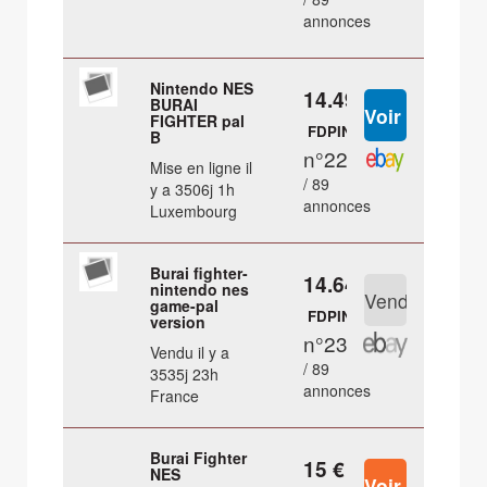
annonces
Nintendo NES
14.49 €
BURAI
FIGHTER pal
FDPIN
B
n°22
Mise en ligne il
/ 89
y a 3506j 1h
annonces
Luxembourg
Burai fighter-
14.64 €
nintendo nes
game-pal
FDPIN
version
n°23
Vendu il y a
/ 89
3535j 23h
annonces
France
Burai Fighter
15 €
NES