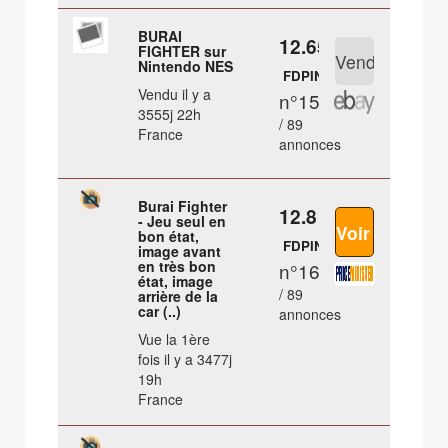
BURAI
12.65 €
FIGHTER sur
Nintendo NES
FDPIN
Vendu il y a
n°15
3555j 22h
/ 89
France
annonces
Burai Fighter
12.8 €
- Jeu seul en
bon état,
FDPIN
image avant
en très bon
n°16
état, image
/ 89
arrière de la
car (..)
annonces
Vue la 1ère
fois il y a 3477j
19h
France