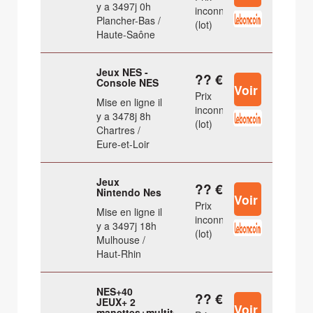
y a 3497j 0h
inconnu
Plancher-Bas /
(lot)
Haute-Saône
Jeux NES -
?? €
Console NES
Prix
Mise en ligne il
inconnu
y a 3478j 8h
(lot)
Chartres /
Eure-et-Loir
Jeux
?? €
Nintendo Nes
Prix
Mise en ligne il
inconnu
y a 3497j 18h
(lot)
Mulhouse /
Haut-Rhin
NES+40
?? €
JEUX+ 2
manettes+multitap+