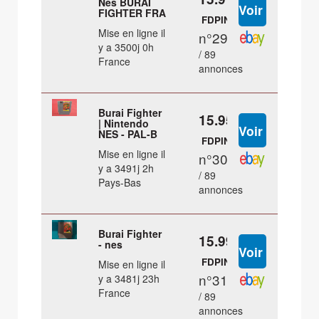
Nes BURAI
FIGHTER FRA
FDPIN
Mise en ligne il
n°29
y a 3500j 0h
/ 89
France
annonces
Burai Fighter
15.95 €
| Nintendo
NES - PAL-B
FDPIN
Mise en ligne il
n°30
y a 3491j 2h
/ 89
Pays-Bas
annonces
Burai Fighter
15.99 €
- nes
FDPIN
Mise en ligne il
n°31
y a 3481j 23h
France
/ 89
annonces