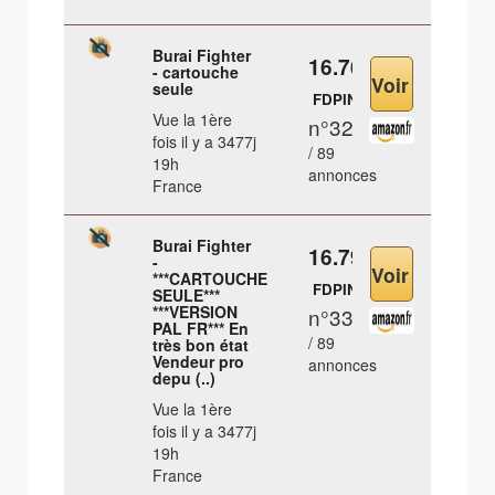
Burai Fighter
16.76 €
- cartouche
seule
FDPIN
Vue la 1ère
n°32
fois il y a 3477j
/ 89
19h
annonces
France
Burai Fighter
16.79 €
-
***CARTOUCHE
FDPIN
SEULE***
***VERSION
n°33
PAL FR*** En
/ 89
très bon état
Vendeur pro
annonces
depu (..)
Vue la 1ère
fois il y a 3477j
19h
France