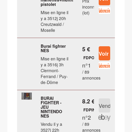
Prix
pistolet
inconnu
Mise en ligne il
(lot)
y a 3512j 20h
Creutzwald /
Moselle
Burai fighter
5 €
NES
FDPOUT
Mise en ligne il
n°1
y a 3516j 3h
Clermont-
/ 89
Ferrand / Puy-
annonces
de-Dôme
BURAI
8.2 €
FIGHTER -
JEU
FDPIN
NINTENDO
NES
n°2
Vendu il y a
/ 89
3527j 22h
annonces