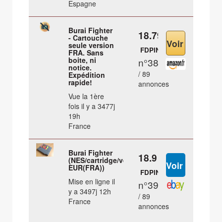
Espagne
Burai Fighter
18.79 €
- Cartouche
seule version
FDPIN
FRA. Sans
boite, ni
n°38
notice.
/ 89
Expédition
rapide!
annonces
Vue la 1ère
fois il y a 3477j
19h
France
Burai Fighter
18.9 €
(NES/cartridge/ver.
EUR(FRA))
FDPIN
Mise en ligne il
n°39
y a 3497j 12h
/ 89
France
annonces