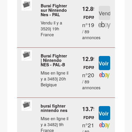
Burai Fighter
12.89 €
sur Nintendo
Nes - PAL
FDPIN
Vendu il y a
n°19
3520j 19h
/ 89
France
annonces
Burai Fighter
12.99 €
| Nintendo
NES - PAL-B
FDPIN
Mise en ligne il
n°20
y a 3483j 20h
/ 89
Belgique
annonces
burai fighter
13.79 €
nintendo nes
FDPIN
Mise en ligne il
n°21
y a 3482j 9h
France
/ 89