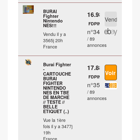
BURAI
16.98 €
Fighter
Nintendo
FDPIN
NES!!!
n°34
Vendu il y a
/ 89
3565j 20h
annonces
France
Burai Fighter
17.88 €
-
CARTOUCHE
FDPIN
BURAI
FIGHTER
n°35
NINTENDO
/ 89
NES EN TBE
DE MARCHE
annonces
// TESTE //
BELLE
ETIQUET (..)
Vue la 1ère
fois il y a 3477j
19h
France