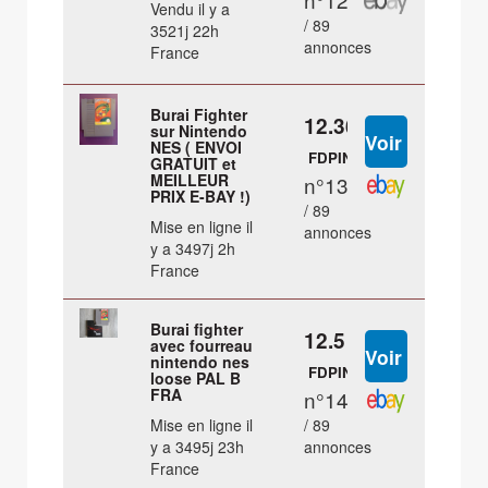
Vendu il y a
/ 89
3521j 22h
annonces
France
Burai Fighter
12.36 €
sur Nintendo
NES ( ENVOI
FDPIN
GRATUIT et
MEILLEUR
n°13
PRIX E-BAY !)
/ 89
Mise en ligne il
annonces
y a 3497j 2h
France
Burai fighter
12.5 €
avec fourreau
nintendo nes
FDPIN
loose PAL B
FRA
n°14
Mise en ligne il
/ 89
y a 3495j 23h
annonces
France