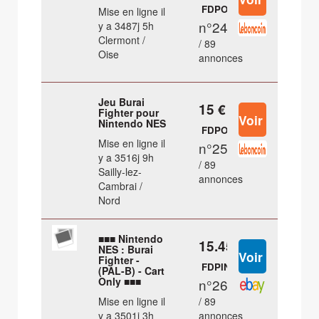
FDPOUT
Mise en ligne il
n°24
y a 3487j 5h
Clermont /
/ 89
Oise
annonces
Jeu Burai
15 €
Fighter pour
Nintendo NES
FDPOUT
Mise en ligne il
n°25
y a 3516j 9h
/ 89
Sailly-lez-
annonces
Cambrai /
Nord
■■■ Nintendo
15.45 €
NES : Burai
Fighter -
FDPIN
(PAL-B) - Cart
Only ■■■
n°26
Mise en ligne il
/ 89
y a 3501j 3h
annonces