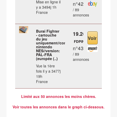
Mise en ligne il
n°42
y a 3494j 1h
/ 89
France
annonces
Burai Fighter
19.26 €
- cartouche
du jeu
FDPIN
uniquement//console:
nintendo
n°43
NES//version:
/ 89
PAL-FRA
(europée (..)
annonces
Vue la 1ère
fois il y a 3477j
19h
France
Limité aux 50 annonces les moins chères.
Voir toutes les annonces dans le graph ci-dessous.