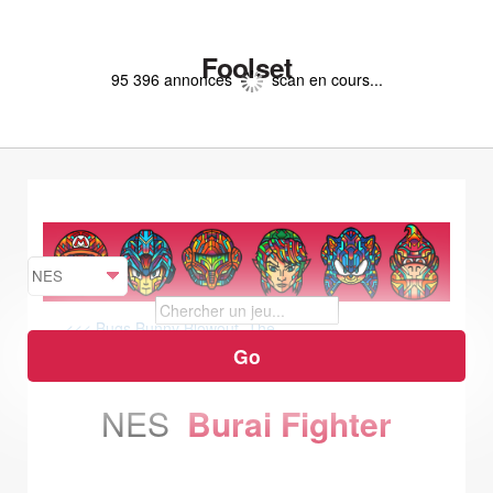
Foolset
95 396 annonces
scan en cours...
<<< Bugs Bunny Blowout, The
California Games >>>
NES
Burai Fighter