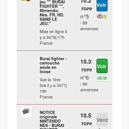
10.2 €
jeu "" BURAI
FIGHTER "",
FDPIN
Nintendo,
Nes. FR. HD.
n°5
SANS LE
/ 89
JEU."
annonces
Mise en ligne il
y a 3479j 17h
France
Burai fighter -
10.33 €
cartouche
seule en
FDPIN
loose
n°6
Vue la 1ère
/ 89
fois il y a 3477j
annonces
19h
France
NOTICE
10.52 €
originale
NINTENDO
FDPIN
NES - BURAI