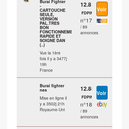
Burai Fighter
12.8 €
-
CARTOUCHE
FDPIN
SEULE,
VERSION
n°17
PAL.TRES
/ 89
BON
FONCTIONNEMENT.ENVOI
annonces
RAPIDE ET
SOIGNE DAN
(..)
Vue la 1ère
fois il y a 3477j
19h
France
Burai fighter
12.85 €
nes
FDPIN
Mise en ligne il
n°18
y a 3502j 21h
Royaume-Uni
/ 89
annonces