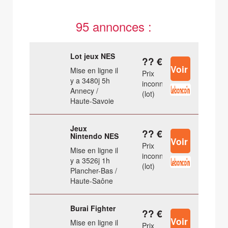
95 annonces :
Lot jeux NES
?? €
Mise en ligne il
Prix
y a 3480j 5h
inconnu
Annecy /
(lot)
Haute-Savoie
Jeux
?? €
Nintendo NES
Prix
Mise en ligne il
inconnu
y a 3526j 1h
(lot)
Plancher-Bas /
Haute-Saône
Burai Fighter
?? €
Mise en ligne il
Prix