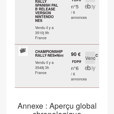
RALLY
SPANISH PAL
n°5
B RELEASE
/ 6
VERSION
NINTENDO
annonces
NES
Vendu il y a
3510j 9h
France
CHAMPIONSHIP
90 €
RALLY·NES♦Nintendo♦GRUPO_GWC
FDPIN
Vendu il y a
n°6
3548j 3h
France
/ 6
annonces
Annexe : Aperçu global
chronologique