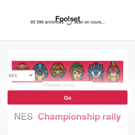
Foolset
95 396 annonces
scan en cours...
<<< Castlevania III Dracula's Curse
Chessmaster, The >>>
NES
Championship rally