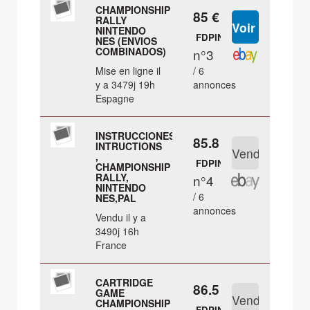
CHAMPIONSHIP
85 €
RALLY
NINTENDO
FDPIN
NES (ENVIOS
COMBINADOS)
n°3
Mise en ligne il
/ 6
y a 3479j 19h
annonces
Espagne
INSTRUCCIONES
85.8 €
INTRUCTIONS
,
FDPIN
CHAMPIONSHIP
RALLY,
n°4
NINTENDO
/ 6
NES,PAL
annonces
Vendu il y a
3490j 16h
France
CARTRIDGE
86.5 €
GAME
CHAMPIONSHIP
FDPIN