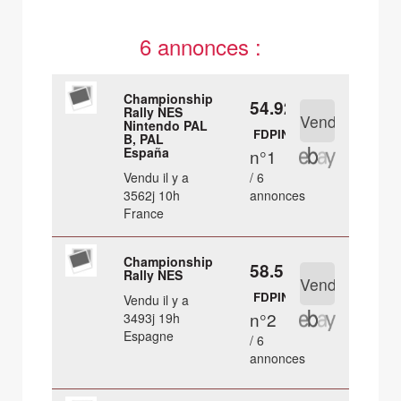
6 annonces :
Championship
54.92 €
Rally NES
Nintendo PAL
FDPIN
B, PAL
España
n°1
Vendu il y a
/ 6
3562j 10h
annonces
France
Championship
58.5 €
Rally NES
FDPIN
Vendu il y a
n°2
3493j 19h
Espagne
/ 6
annonces