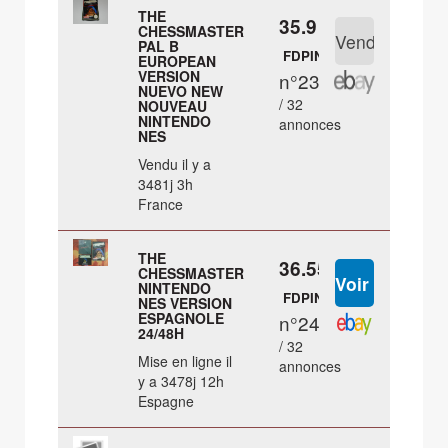
THE
35.9 €
CHESSMASTER
PAL B
FDPIN
EUROPEAN
VERSION
n°23
NUEVO NEW
/ 32
NOUVEAU
NINTENDO
annonces
NES
Vendu il y a
3481j 3h
France
THE
36.55 €
CHESSMASTER
NINTENDO
FDPIN
NES VERSION
ESPAGNOLE
n°24
24/48H
/ 32
Mise en ligne il
annonces
y a 3478j 12h
Espagne