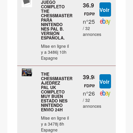
JUEGO
36.9 €
COMPLETO
THE
FDPIN
CHESSMASTER
PARA
n°25
NINTENDO
/ 32
NES PAL B.
VERSIÓN
annonces
ESPAÑOLA.
Mise en ligne il
y a 3486j 10h
Espagne
THE
39.98 €
CHESSMASTER
AJEDREZ
FDPIN
PAL UK
COMPLETO
n°26
MUY BUEN
/ 32
ESTADO NES
NINTENDO
annonces
ENVIO 24H
Mise en ligne il
y a 3478j 8h
Espagne