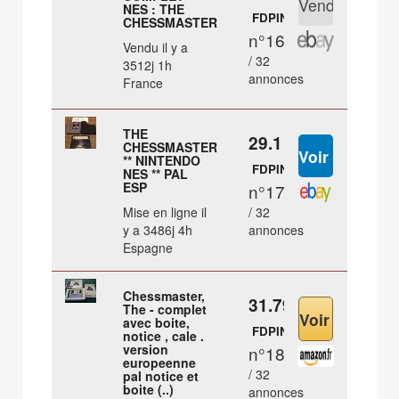
NES : THE
FDPIN
CHESSMASTER
n°16
Vendu il y a
/ 32
3512j 1h
annonces
France
THE
29.1 €
CHESSMASTER
** NINTENDO
FDPIN
NES ** PAL
ESP
n°17
Mise en ligne il
/ 32
y a 3486j 4h
annonces
Espagne
Chessmaster,
31.79 €
The - complet
avec boite,
FDPIN
notice , cale .
version
n°18
europeenne
/ 32
pal notice et
boite (..)
annonces