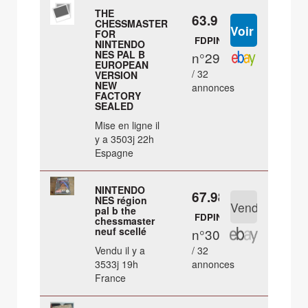
THE
63.9 €
CHESSMASTER
FOR
FDPIN
NINTENDO
NES PAL B
n°29
EUROPEAN
/ 32
VERSION
NEW
annonces
FACTORY
SEALED
Mise en ligne il
y a 3503j 22h
Espagne
NINTENDO
67.98 €
NES région
pal b the
FDPIN
chessmaster
neuf scellé
n°30
Vendu il y a
/ 32
3533j 19h
annonces
France