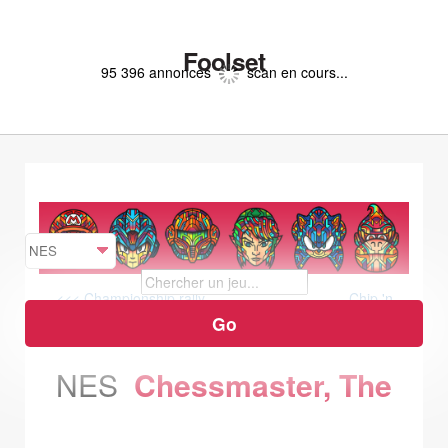
Foolset
95 396 annonces
scan en cours...
<<< Championship rally
Chip 'n
Dale Rescue Rangers >>>
NES
Chessmaster, The