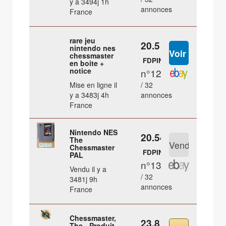
y a 3494j 1h
annonces
France
rare jeu
20.5 €
nintendo nes
chessmaster
FDPIN
en boite +
notice
n°12
Mise en ligne il
/ 32
y a 3483j 4h
annonces
France
Nintendo NES
20.54 €
The
Chessmaster
FDPIN
PAL
n°13
Vendu il y a
/ 32
3481j 9h
annonces
France
Chessmaster,
23.8 €
The - Produit