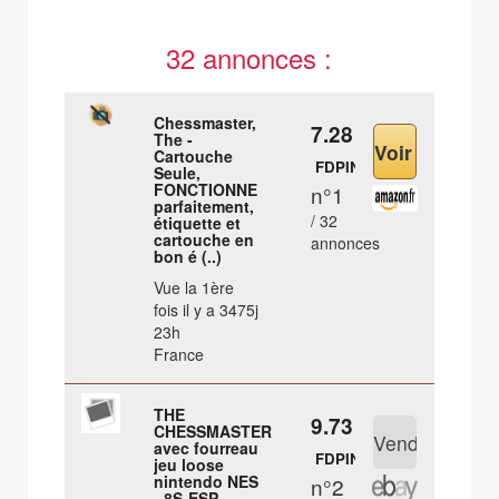
32 annonces :
Chessmaster,
7.28 €
The -
Cartouche
FDPIN
Seule,
FONCTIONNE
n°1
parfaitement,
/ 32
étiquette et
cartouche en
annonces
bon é (..)
Vue la 1ère
fois il y a 3475j
23h
France
THE
9.73 €
CHESSMASTER
avec fourreau
FDPIN
jeu loose
nintendo NES
n°2
- 8S-ESP