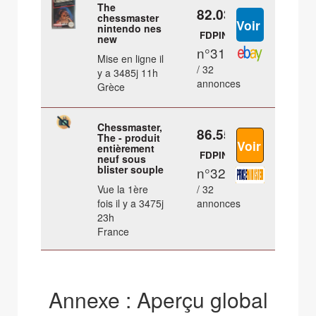
The
82.03 €
chessmaster
nintendo nes
FDPIN
new
n°31
Mise en ligne il
/ 32
y a 3485j 11h
annonces
Grèce
Chessmaster,
86.55 €
The - produit
entièrement
FDPIN
neuf sous
blister souple
n°32
Vue la 1ère
/ 32
fois il y a 3475j
annonces
23h
France
Annexe : Aperçu global