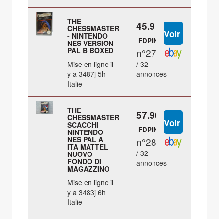
THE
45.9 €
CHESSMASTER
- NINTENDO
FDPIN
NES VERSION
PAL B BOXED
n°27
Mise en ligne il
/ 32
y a 3487j 5h
annonces
Italie
THE
57.96 €
CHESSMASTER
SCACCHI
FDPIN
NINTENDO
NES PAL A
n°28
ITA MATTEL
/ 32
NUOVO
FONDO DI
annonces
MAGAZZINO
Mise en ligne il
y a 3483j 6h
Italie