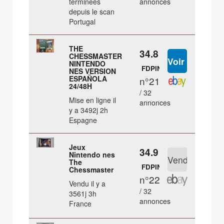
terminées
annonces
depuis le scan
Portugal
THE
34.8 €
CHESSMASTER
NINTENDO
FDPIN
NES VERSION
ESPAÑOLA
n°21
24/48H
/ 32
Mise en ligne il
annonces
y a 3492j 2h
Espagne
Jeux
34.9 €
Nintendo nes
The
FDPIN
Chessmaster
n°22
Vendu il y a
/ 32
3561j 3h
annonces
France