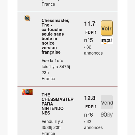
France
Chessmaster,
11.79 €
The -
cartouche
FDPIN
seule sans
boite ni
n°5
notice
/ 32
version
française
annonces
Vue la 1ère
fois il y a 3475j
23h
France
THE
12.8 €
CHESSMASTER
PARA
FDPIN
NINTENDO
NES
n°6
Vendu il y a
/ 32
3536j 20h
annonces
France