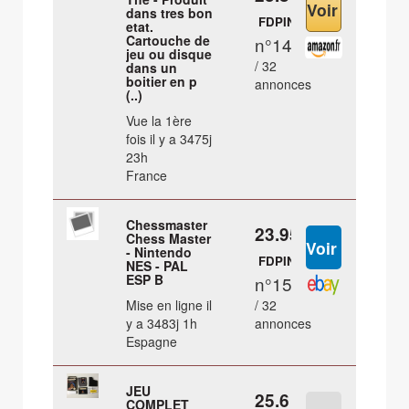
dans tres bon
FDPIN
etat.
Cartouche de
n°14
jeu ou disque
/ 32
dans un
boitier en p
annonces
(..)
Vue la 1ère
fois il y a 3475j
23h
France
Chessmaster
23.95 €
Chess Master
- Nintendo
FDPIN
NES - PAL
ESP B
n°15
Mise en ligne il
/ 32
y a 3483j 1h
annonces
Espagne
JEU
25.6 €
COMPLET