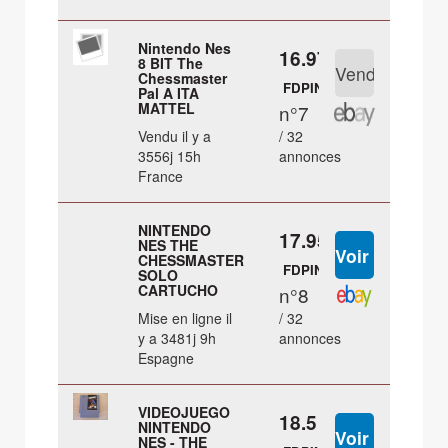
Nintendo Nes
16.97 €
8 BIT The
Chessmaster
FDPIN
Pal A ITA
MATTEL
n°7
Vendu il y a
/ 32
3556j 15h
annonces
France
NINTENDO
17.95 €
NES THE
CHESSMASTER
FDPIN
SOLO
CARTUCHO
n°8
Mise en ligne il
/ 32
y a 3481j 9h
annonces
Espagne
VIDEOJUEGO
18.5 €
NINTENDO
NES - THE