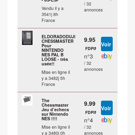
/ 32
Vendu il y a
annonces
3541j 8h
France
ELDORADODUJEU
9.95 €
CHESSMASTER
Pour
FDPIN
NINTENDO
NES PAL B
n°3
LOOSE - très
/ 32
usée!!
annonces
Mise en ligne il
y a 3482j 5h
France
The
9.99 €
Chessmaster
Jeu d’echecs
FDPIN
sur Nintendo
NES !!!!
n°4
Mise en ligne il
/ 32
y a 3480j 0h
annonces