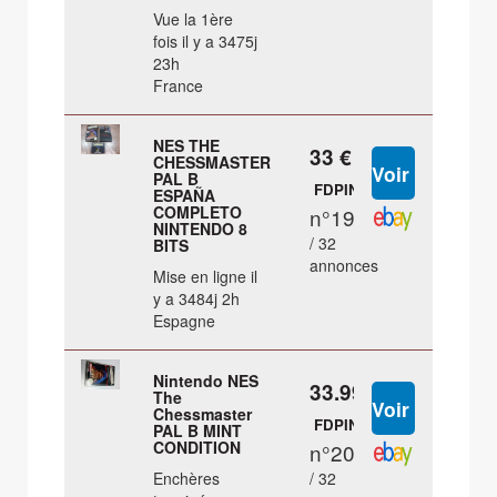
Vue la 1ère
fois il y a 3475j
23h
France
NES THE
33 €
CHESSMASTER
PAL B
FDPIN
ESPAÑA
COMPLETO
n°19
NINTENDO 8
/ 32
BITS
annonces
Mise en ligne il
y a 3484j 2h
Espagne
Nintendo NES
33.99 €
The
Chessmaster
FDPIN
PAL B MINT
CONDITION
n°20
Enchères
/ 32