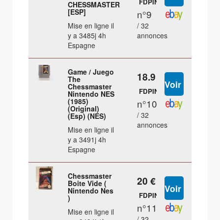
FDPIN
CHESSMASTER
[ESP]
n°9
Mise en ligne il
/ 32
y a 3485j 4h
annonces
Espagne
Game / Juego
18.9 €
The
Chessmaster
FDPIN
Nintendo NES
(1985)
n°10
(Original)
/ 32
(Esp) (NES)
annonces
Mise en ligne il
y a 3491j 4h
Espagne
Chessmaster
20 €
Boite Vide (
Nintendo Nes
FDPIN
)
n°11
Mise en ligne il
/ 32