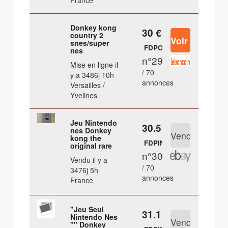
France
Donkey kong
30 €
country 2
snes/super
FDPOUT
nes
n°29
Mise en ligne il
/ 70
y a 3486j 10h
annonces
Versailles /
Yvelines
Jeu Nintendo
30.5 €
nes Donkey
kong the
FDPIN
original rare
n°30
Vendu il y a
/ 70
3476j 5h
annonces
France
"Jeu Seul
31.1 €
Nintendo Nes
"" Donkey