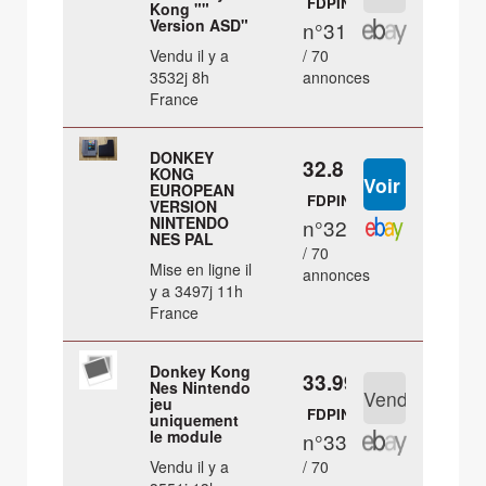
FDPIN
Kong ""
Version ASD"
n°31
Vendu il y a
/ 70
3532j 8h
annonces
France
DONKEY
32.8 €
KONG
EUROPEAN
FDPIN
VERSION
NINTENDO
n°32
NES PAL
/ 70
Mise en ligne il
annonces
y a 3497j 11h
France
Donkey Kong
33.99 €
Nes Nintendo
jeu
FDPIN
uniquement
le module
n°33
Vendu il y a
/ 70