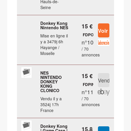
Hauts-de-
Seine
Donkey Kong
15 €
Nintendo NES
FDPOUT
Mise en ligne il
n°10
y a 3479j 6h
Hayange /
/ 70
Moselle
annonces
NES
15 €
NINTENDO
DONKEY
FDPIN
KONG
CLONICO
n°11
Vendu il y a
/ 70
3524j 17h
annonces
France
Donkey Kong
15.8 €
| Game Case |