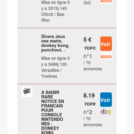
Mise en ligne il
(lot)
y a 3515j 14h
Ottrott / Bas-
Rhin
Divers Jeux
5 €
nes mario,
donkey kong,
FDPOUT
punchout, .
n°1
Mise en ligne il
/ 70
y a 3486j 10h
annonces
Versailles /
Yvelines
A SAISIR
8.19 €
RARE
NOTICE EN
FDPIN
FRANCAIS
POUR
n°2
CONSOLE
/ 70
NINTENDO
NES :
annonces
DONKEY
KONG