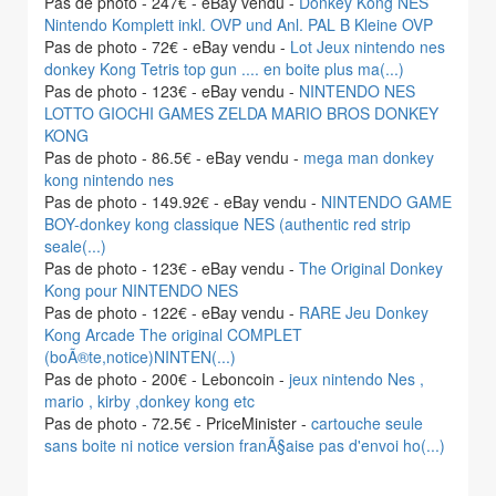
Pas de photo - 247€ - eBay vendu -
Donkey Kong NES
Nintendo Komplett inkl. OVP und Anl. PAL B Kleine OVP
Pas de photo - 72€ - eBay vendu -
Lot Jeux nintendo nes
donkey Kong Tetris top gun .... en boite plus ma(...)
Pas de photo - 123€ - eBay vendu -
NINTENDO NES
LOTTO GIOCHI GAMES ZELDA MARIO BROS DONKEY
KONG
Pas de photo - 86.5€ - eBay vendu -
mega man donkey
kong nintendo nes
Pas de photo - 149.92€ - eBay vendu -
NINTENDO GAME
BOY-donkey kong classique NES (authentic red strip
seale(...)
Pas de photo - 123€ - eBay vendu -
The Original Donkey
Kong pour NINTENDO NES
Pas de photo - 122€ - eBay vendu -
RARE Jeu Donkey
Kong Arcade The original COMPLET
(boÃ®te,notice)NINTEN(...)
Pas de photo - 200€ - Leboncoin -
jeux nintendo Nes ,
mario , kirby ,donkey kong etc
Pas de photo - 72.5€ - PriceMinister -
cartouche seule
sans boite ni notice version franÃ§aise pas d'envoi ho(...)