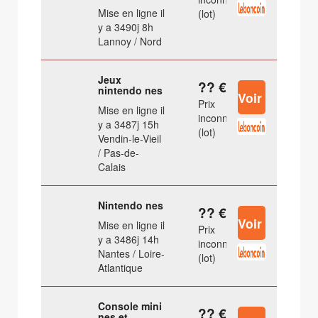
Mise en ligne il
(lot)
y a 3490j 8h
Lannoy / Nord
Jeux
?? €
nintendo nes
Prix
Mise en ligne il
inconnu
y a 3487j 15h
(lot)
Vendin-le-Vieil
/ Pas-de-
Calais
Nintendo nes
?? €
Mise en ligne il
Prix
y a 3486j 14h
inconnu
Nantes / Loire-
(lot)
Atlantique
Console mini
?? €
nes et