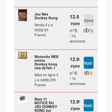
Jeu Nes
12.5 €
Donkey Kong
FDPIN
Vendu il y a
n°5
3532j 5h
France
/ 70
annonces
Nintendo NES
12.95 €
notice
Donkey kong
FDPIN
nes-dj-fah-1
n°6
Mise en ligne il
/ 70
y a 3488j 20h
annonces
France
Rare !!!
12.99 €
NOTICE DU
JEU DONKEY
FDPIN
KONG sur