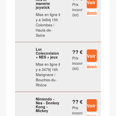
manette
Prix
joystick
inconnu
Mise en ligne il
(lot)
y a 3484j 15h
Colombes /
Hauts-de-
Seine
Lot
?? €
Colecovision
+ NES + jeux
Prix
inconnu
Mise en ligne il
(lot)
y a 3479j 16h
Marignane /
Bouches-du-
Rhône
Nintendo -
?? €
Nes - Donkey
Kong -
Prix
Mickey
inconnu