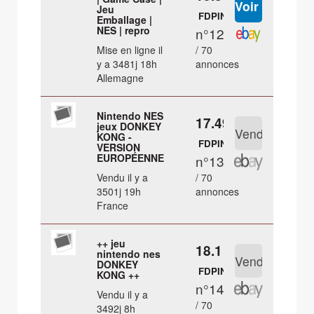
Jeu
FDPIN
Emballage |
NES | repro
n°12
Mise en ligne il
/ 70
y a 3481j 18h
annonces
Allemagne
Nintendo NES
17.49 €
jeux DONKEY
KONG -
FDPIN
VERSION
EUROPÉENNE
n°13
Vendu il y a
/ 70
3501j 19h
annonces
France
++ jeu
18.1 €
nintendo nes
DONKEY
FDPIN
KONG ++
n°14
Vendu il y a
/ 70
3492j 8h