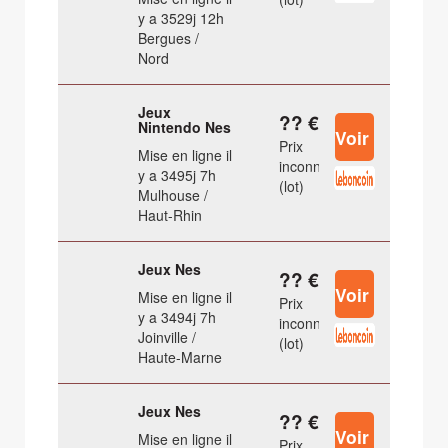
y a 3529j 12h
Bergues /
Nord
Jeux
?? €
Nintendo Nes
Prix
Mise en ligne il
inconnu
y a 3495j 7h
(lot)
Mulhouse /
Haut-Rhin
Jeux Nes
?? €
Mise en ligne il
Prix
y a 3494j 7h
inconnu
Joinville /
(lot)
Haute-Marne
Jeux Nes
?? €
Mise en ligne il
Prix