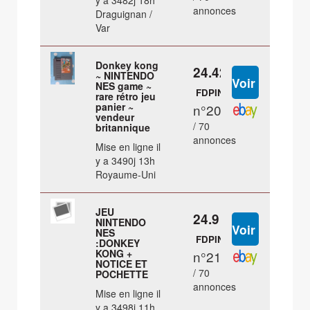
y a 3482j 18h
annonces
Draguignan /
Var
Donkey kong
24.42 €
~ NINTENDO
NES game ~
FDPIN
rare rétro jeu
panier ~
n°20
vendeur
/ 70
britannique
annonces
Mise en ligne il
y a 3490j 13h
Royaume-Uni
JEU
24.9 €
NINTENDO
NES
FDPIN
:DONKEY
KONG +
n°21
NOTICE ET
/ 70
POCHETTE
annonces
Mise en ligne il
y a 3498j 11h