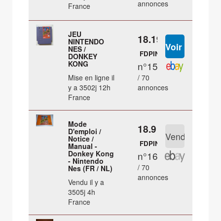
annonces
France
JEU
18.19 €
NINTENDO
NES /
FDPIN
DONKEY
KONG
n°15
Mise en ligne il
/ 70
y a 3502j 12h
annonces
France
Mode
18.9 €
D'emploi /
Notice /
FDPIN
Manual -
Donkey Kong
n°16
- Nintendo
/ 70
Nes (FR / NL)
annonces
Vendu il y a
3505j 4h
France