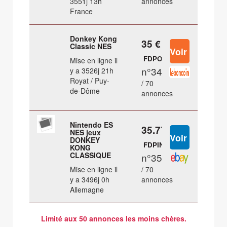
3551j 13h
annonces
France
Donkey Kong
35 €
Classic NES
FDPOUT
Mise en ligne il
n°34
y a 3526j 21h
Royat / Puy-
/ 70
de-Dôme
annonces
Nintendo ES
35.77 €
NES jeux
DONKEY
FDPIN
KONG
CLASSIQUE
n°35
Mise en ligne il
/ 70
y a 3496j 0h
annonces
Allemagne
Limité aux 50 annonces les moins chères.