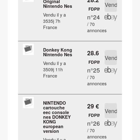
Original
Nintendo Nes
FDPIN
Vendu il y a
n°24
3535j 7h
/ 70
France
annonces
Donkey Kong
28.6 €
Nintendo Nes
FDPIN
Vendu il y a
n°25
3509j 11h
France
/ 70
annonces
NINTENDO
29 €
cartouche
eec console
FDPIN
nes DONKEY
KONG
n°26
european
/ 70
version
annonces
Vendu il y a