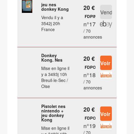
jeu nes
20 €
donkey Kong
FDPIN
Vendu il y a
n°17
3542j 20h
France
/ 70
annonces
Donkey
20 €
Kong. Nes
FDPOUT
Mise en ligne il
n°18
y a 3493j 10h
Breuil-le-Sec /
/ 70
Oise
annonces
Pistolet nes
20 €
nintendo +
jeu donkey
FDPOUT
Kong
n°19
Mise en ligne il
/ 70