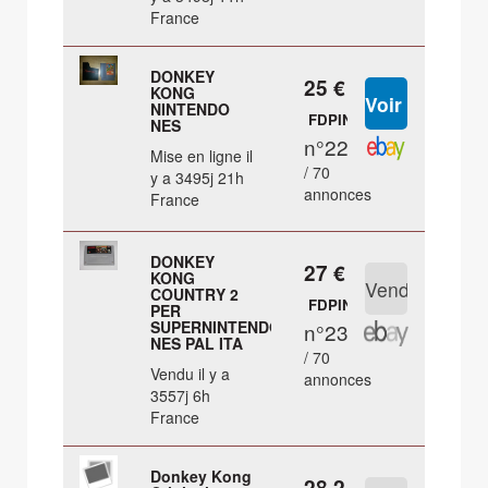
France
DONKEY
25 €
KONG
NINTENDO
FDPIN
NES
n°22
Mise en ligne il
/ 70
y a 3495j 21h
annonces
France
DONKEY
27 €
KONG
COUNTRY 2
FDPIN
PER
SUPERNINTENDO
n°23
NES PAL ITA
/ 70
Vendu il y a
annonces
3557j 6h
France
Donkey Kong
28.2 €