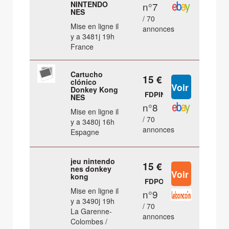
NINTENDO
n°7
NES
/ 70
Mise en ligne il
annonces
y a 3481j 19h
France
Cartucho
15 €
clónico
Donkey Kong
FDPIN
NES
n°8
Mise en ligne il
/ 70
y a 3480j 16h
annonces
Espagne
jeu nintendo
15 €
nes donkey
kong
FDPOUT
Mise en ligne il
n°9
y a 3490j 19h
/ 70
La Garenne-
annonces
Colombes /