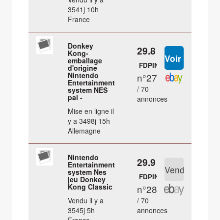
3541j 10h
France
Donkey
29.8 €
Kong-
emballage
FDPIN
d'origine
Nintendo
n°27
Entertainment
/ 70
system NES
pal -
annonces
Mise en ligne il
y a 3498j 15h
Allemagne
Nintendo
29.9 €
Entertainment
system Nes
FDPIN
jeu Donkey
Kong Classic
n°28
Vendu il y a
/ 70
3545j 5h
annonces