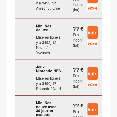
y a 3493j 9h
inconnu
Avrechy / Oise
(lot)
Mini Nes
?? €
deluxe
Prix
Mise en ligne il
inconnu
y a 3492j 12h
(lot)
Nézel /
Yvelines
Jeux
?? €
Nintendo NES
Prix
Mise en ligne il
inconnu
y a 3490j 17h
(lot)
Roubaix / Nord
Mini Nes
?? €
neuve avec
30 jeux et
Prix
manette
inconnu