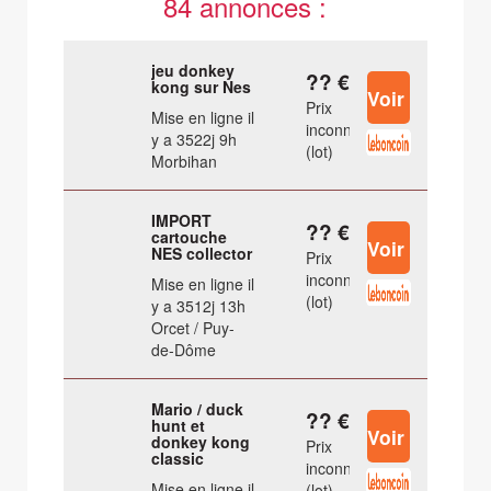
84 annonces :
jeu donkey
?? €
kong sur Nes
Prix
Mise en ligne il
inconnu
y a 3522j 9h
(lot)
Morbihan
IMPORT
?? €
cartouche
NES collector
Prix
inconnu
Mise en ligne il
(lot)
y a 3512j 13h
Orcet / Puy-
de-Dôme
Mario / duck
?? €
hunt et
donkey kong
Prix
classic
inconnu
Mise en ligne il
(lot)