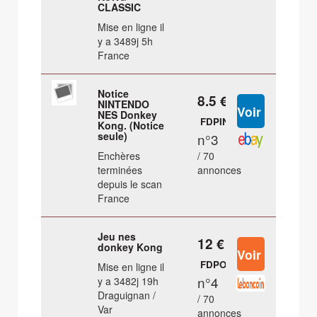
CLASSIC
Mise en ligne il
y a 3489j 5h
France
Notice
8.5 €
NINTENDO
NES Donkey
FDPIN
Kong. (Notice
seule)
n°3
Enchères
/ 70
terminées
annonces
depuis le scan
France
Jeu nes
12 €
donkey Kong
FDPOUT
Mise en ligne il
n°4
y a 3482j 19h
Draguignan /
/ 70
Var
annonces