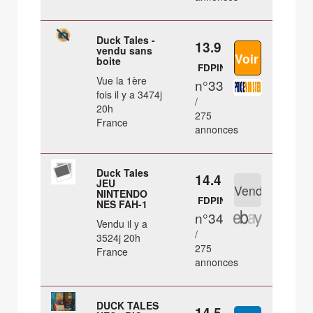
Duck Tales -
13.9 €
vendu sans
boite
FDPIN
Vue la 1ère
n°33
fois il y a 3474j
/
20h
275
France
annonces
Duck Tales
14.4 €
JEU
NINTENDO
FDPIN
NES FAH-1
n°34
Vendu il y a
/
3524j 20h
275
France
annonces
DUCK TALES
14.5 €