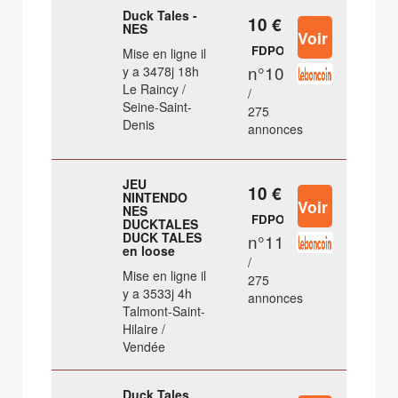
Duck Tales -
10 €
NES
FDPOUT
Mise en ligne il
n°10
y a 3478j 18h
Le Raincy /
/
Seine-Saint-
275
Denis
annonces
JEU
10 €
NINTENDO
NES
FDPOUT
DUCKTALES
DUCK TALES
n°11
en loose
/
Mise en ligne il
275
y a 3533j 4h
annonces
Talmont-Saint-
Hilaire /
Vendée
Duck Tales