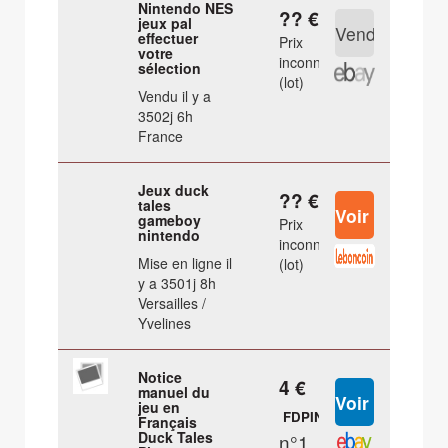
Nintendo NES
?? €
jeux pal
effectuer
Prix
votre
inconnu
sélection
(lot)
Vendu il y a
3502j 6h
France
Jeux duck
?? €
tales
gameboy
Prix
nintendo
inconnu
Mise en ligne il
(lot)
y a 3501j 8h
Versailles /
Yvelines
Notice
4 €
manuel du
jeu en
FDPIN
Français
Duck Tales
n°1