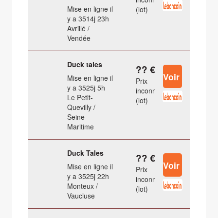
Mise en ligne il
(lot)
y a 3514j 23h
Avrillé /
Vendée
Duck tales
?? €
Mise en ligne il
Prix
y a 3525j 5h
inconnu
Le Petit-
(lot)
Quevilly /
Seine-
Maritime
Duck Tales
?? €
Mise en ligne il
Prix
y a 3525j 22h
inconnu
Monteux /
(lot)
Vaucluse