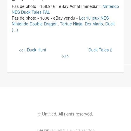
Pas de photo - 158.94€ - eBay Achat Immediat -
Nintendo
NES Duck Tales PAL
Pas de photo - 160€ - eBay vendu -
Lot 10 jeux NES
Nintendo Double Dragon, Tortue Ninja, Drx Mario, Duck
(...)
<<< Duck Hunt
Duck Tales 2
>>>
© Untitled. All rights reserved.
Contactez moi ! vinvin@foolset.com
Design:
HTML5 UP
-
Van Orton