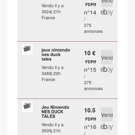
FDPIN
Vendu il y a
n°14
3524j 21h
France
/
275
annonces
jeux nintendo
10 €
nes duck
tales
FDPIN
Vendu il y a
n°15
3489j 22h
/
France
275
annonces
Jeu Nintendo
10.5 €
NES DUCK
TALES
FDPIN
Vendu il y a
n°16
3509j 21h
/