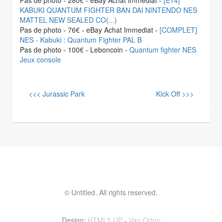
Pas de photo - 280€ - eBay Achat Immediat -
[E14]
KABUKI QUANTUM FIGHTER BAN DAI NINTENDO NES
MATTEL NEW SEALED CO(...)
Pas de photo - 76€ - eBay Achat Immediat -
[COMPLET]
NES - Kabuki : Quantum Fighter PAL B
Pas de photo - 100€ - Leboncoin -
Quantum fighter NES
Jeux console
<<< Jurassic Park
Kick Off >>>
© Untitled. All rights reserved.
Contactez moi ! vinvin@foolset.com
Design:
HTML5 UP
-
Van Orton