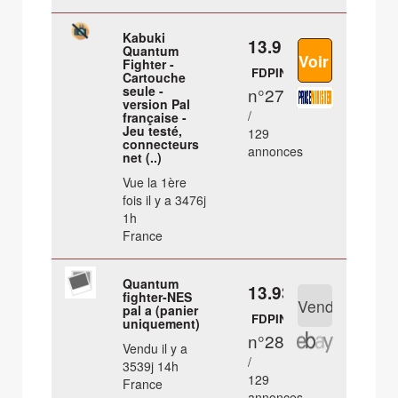
Kabuki
13.9 €
Quantum
Fighter -
FDPIN
Cartouche
seule -
n°27
version Pal
/
française -
Jeu testé,
129
connecteurs
annonces
net (..)
Vue la 1ère
fois il y a 3476j
1h
France
Quantum
13.93 €
fighter-NES
pal a (panier
FDPIN
uniquement)
n°28
Vendu il y a
/
3539j 14h
129
France
annonces