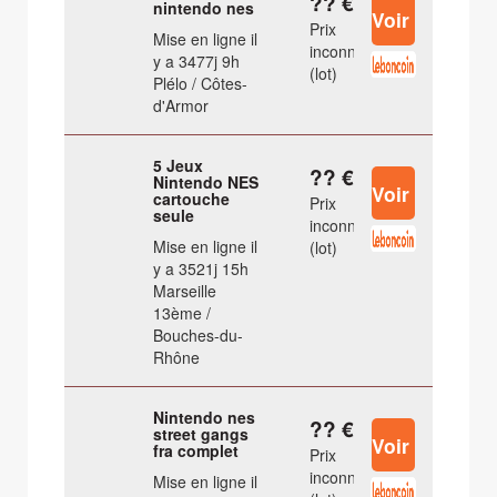
?? €
nintendo nes
Prix
Mise en ligne il
inconnu
y a 3477j 9h
(lot)
Plélo / Côtes-
d'Armor
5 Jeux
?? €
Nintendo NES
cartouche
Prix
seule
inconnu
Mise en ligne il
(lot)
y a 3521j 15h
Marseille
13ème /
Bouches-du-
Rhône
Nintendo nes
?? €
street gangs
fra complet
Prix
inconnu
Mise en ligne il