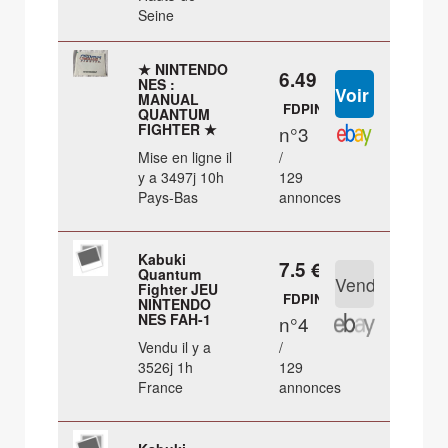
Seine
★ NINTENDO
6.49 €
NES :
MANUAL
FDPIN
QUANTUM
FIGHTER ★
n°3
Mise en ligne il
/
y a 3497j 10h
129
Pays-Bas
annonces
Kabuki
7.5 €
Quantum
Fighter JEU
FDPIN
NINTENDO
NES FAH-1
n°4
Vendu il y a
/
3526j 1h
129
France
annonces