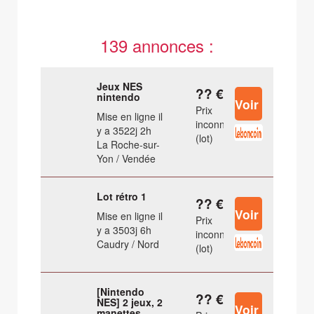
139 annonces :
Jeux NES
?? €
nintendo
Prix
Mise en ligne il
inconnu
y a 3522j 2h
(lot)
La Roche-sur-
Yon / Vendée
Lot rétro 1
?? €
Mise en ligne il
Prix
y a 3503j 6h
inconnu
Caudry / Nord
(lot)
[Nintendo
?? €
NES] 2 jeux, 2
manettes