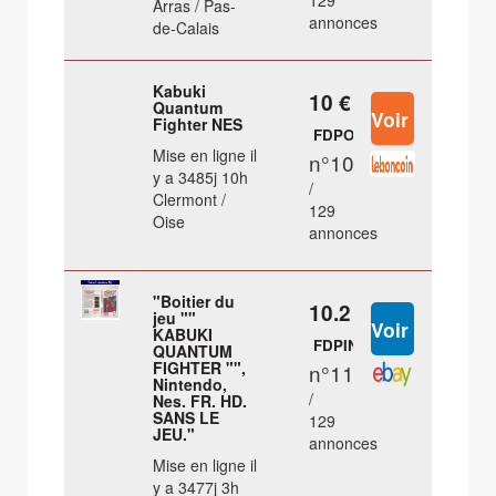
129
Arras / Pas-
annonces
de-Calais
Kabuki
10 €
Quantum
Fighter NES
FDPOUT
Mise en ligne il
n°10
y a 3485j 10h
/
Clermont /
129
Oise
annonces
"Boitier du
10.2 €
jeu ""
KABUKI
FDPIN
QUANTUM
FIGHTER "",
n°11
Nintendo,
/
Nes. FR. HD.
SANS LE
129
JEU."
annonces
Mise en ligne il
y a 3477j 3h