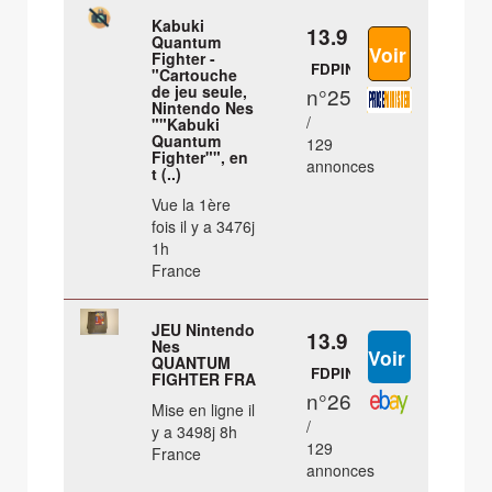
Kabuki
13.9 €
Quantum
Fighter -
FDPIN
"Cartouche
de jeu seule,
n°25
Nintendo Nes
/
""Kabuki
Quantum
129
Fighter"", en
annonces
t (..)
Vue la 1ère
fois il y a 3476j
1h
France
JEU Nintendo
13.9 €
Nes
QUANTUM
FDPIN
FIGHTER FRA
n°26
Mise en ligne il
/
y a 3498j 8h
129
France
annonces