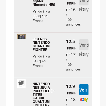
fighter
FDPIN
Nintendo NES
n°16
Vendu il y a
/
3550j 18h
129
France
annonces
JEU NES
12.5 €
NINTENDO
QUANTUM
FDPIN
FIGHTER
n°17
Vendu il y a
/
3477j 4h
129
France
annonces
NINTENDO
12.9 €
NES JEU A
PRIX SOLDE !
FDPIN
TITRE
KABUKI
n°18
QUANTUM
/
FIGHTER -