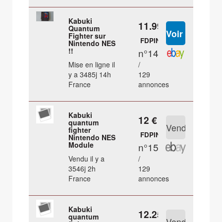
Kabuki
11.99 €
Quantum
Fighter sur
FDPIN
Nintendo NES
!!
n°14
Mise en ligne il
/
y a 3485j 14h
129
France
annonces
Kabuki
12 €
quantum
fighter
FDPIN
Nintendo NES
Module
n°15
Vendu il y a
/
3546j 2h
129
France
annonces
Kabuki
12.25 €
quantum