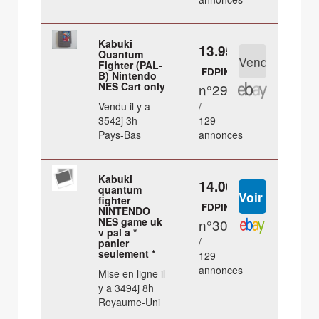
Kabuki
13.95 €
Quantum
Fighter (PAL-
FDPIN
B) Nintendo
NES Cart only
n°29
Vendu il y a
/
3542j 3h
129
Pays-Bas
annonces
Kabuki
14.06 €
quantum
fighter
FDPIN
NINTENDO
NES game uk
n°30
v pal a *
/
panier
seulement *
129
annonces
Mise en ligne il
y a 3494j 8h
Royaume-Uni