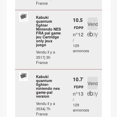
France
Kabuki
10.5 €
quantum
fighter
FDPIN
Nintendo NES
FRA pal game
n°12
jeu Cartridge
/
only jeux
juego
129
annonces
Vendu il y a
3517j 3h
France
Kabuki
10.77 €
quantum
fighter-
FDPIN
nintendo nes
game-pal
n°13
version
/
Vendu il y a
129
3534j 7h
annonces
France