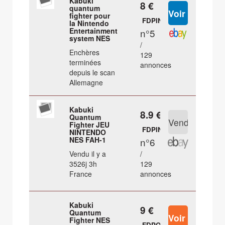
Kabuki
8 €
quantum
fighter pour
FDPIN
la Nintendo
Entertainment
n°5
system NES
/
Enchères
129
terminées
annonces
depuis le scan
Allemagne
Kabuki
8.9 €
Quantum
Fighter JEU
FDPIN
NINTENDO
NES FAH-1
n°6
Vendu il y a
/
3526j 3h
129
France
annonces
Kabuki
9 €
Quantum
Fighter NES
FDPOUT