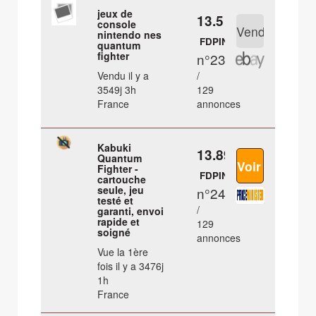
jeux de
13.5 €
console
nintendo nes
FDPIN
quantum
fighter
n°23
Vendu il y a
/
3549j 3h
129
France
annonces
Kabuki
13.89 €
Quantum
Fighter -
FDPIN
cartouche
seule, jeu
n°24
testé et
/
garanti, envoi
rapide et
129
soigné
annonces
Vue la 1ère
fois il y a 3476j
1h
France