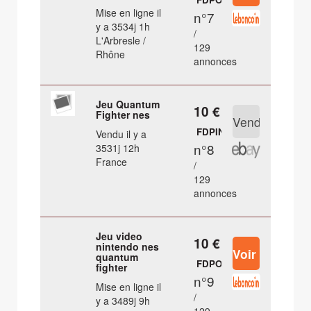
Mise en ligne il
n°7
y a 3534j 1h
/
L'Arbresle /
129
Rhône
annonces
Jeu Quantum
10 €
Fighter nes
FDPIN
Vendu il y a
n°8
3531j 12h
France
/
129
annonces
Jeu video
10 €
nintendo nes
quantum
FDPOUT
fighter
n°9
Mise en ligne il
/
y a 3489j 9h