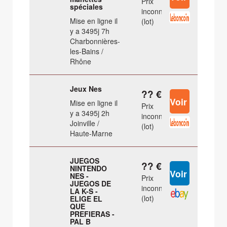
Prix
spéciales
inconnu
Mise en ligne il
(lot)
y a 3495j 7h
Charbonnières-
les-Bains /
Rhône
Jeux Nes
?? €
Mise en ligne il
Prix
y a 3495j 2h
inconnu
Joinville /
(lot)
Haute-Marne
JUEGOS
?? €
NINTENDO
NES -
Prix
JUEGOS DE
inconnu
LA K-S -
(lot)
ELIGE EL
QUE
PREFIERAS -
PAL B