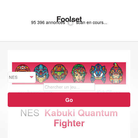
Foolset
95 396 annonces
scan en cours...
<<< Jurassic Park
Kick Off >>>
NES
Kabuki Quantum
Fighter