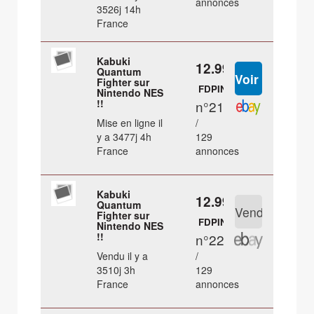
annonces
3526j 14h
France
Kabuki
12.99 €
Quantum
Fighter sur
FDPIN
Nintendo NES
!!
n°21
Mise en ligne il
/
y a 3477j 4h
129
France
annonces
Kabuki
12.99 €
Quantum
Fighter sur
FDPIN
Nintendo NES
!!
n°22
Vendu il y a
/
3510j 3h
129
France
annonces