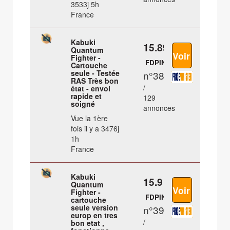
3533j 5h
France
Kabuki
15.89 €
Quantum
Fighter -
FDPIN
Cartouche
seule - Testée
n°38
RAS Très bon
/
état - envoi
rapide et
129
soigné
annonces
Vue la 1ère
fois il y a 3476j
1h
France
Kabuki
15.9 €
Quantum
Fighter -
FDPIN
cartouche
seule version
n°39
europ en tres
/
bon etat ,