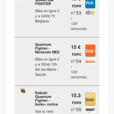
FIGHTER
FDPIN
Mise en ligne il
n°33
y a 3493j 7h
/
Belgique
129
annonces
Quantum
15 €
Fighter -
Nintendo NES
FDPOUT
Mise en ligne il
n°34
y a 3534j 13h
/
Aix-les-Bains /
129
Savoie
annonces
Kabuki
15.34 €
Quantum
Fighter -
FDPIN
boite+ notice
n°35
Vue la 1ère