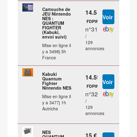
Cartouche de
14.5 €
JEU Nintendo
NES :
FDPIN
QUANTUM
FIGHTER
n°31
(Kabuki,
/
envoi suivi)
129
Mise en ligne il
annonces
y a 3498j 3h
France
Kabuki
14.59 €
Quantum
Fighter
FDPIN
Nintendo NES
n°32
Mise en ligne il
/
y a 3477j 1h
129
Autriche
annonces
NES
15 €
QUANTUM