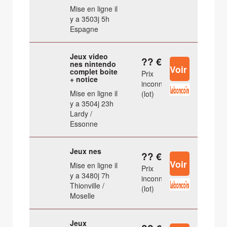
Mise en ligne il
y a 3503j 5h
Espagne
Jeux video
?? €
nes nintendo
complet boite
Prix
+ notice
inconnu
Mise en ligne il
(lot)
y a 3504j 23h
Lardy /
Essonne
Jeux nes
?? €
Mise en ligne il
Prix
y a 3480j 7h
inconnu
Thionville /
(lot)
Moselle
Jeux