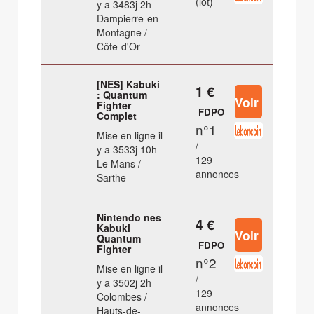
(lot)
y a 3483j 2h
Dampierre-en-
Montagne /
Côte-d'Or
[NES] Kabuki
1 €
: Quantum
Fighter
FDPOUT
Complet
n°1
Mise en ligne il
/
y a 3533j 10h
129
Le Mans /
annonces
Sarthe
Nintendo nes
4 €
Kabuki
Quantum
FDPOUT
Fighter
n°2
Mise en ligne il
/
y a 3502j 2h
129
Colombes /
annonces
Hauts-de-