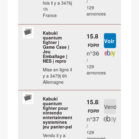
/
fois il y a 3476j
129
1h
annonces
France
Kabuki
15.8 €
quantum
fighter |
FDPIN
Game Case |
Jeu
n°36
Emballage |
/
NES | repro
129
Mise en ligne il
annonces
y a 3479j 6h
Allemagne
Kabuki
15.82 €
quantum
fighter pour
FDPIN
nintendo
entertainment
n°37
system/nes
/
jeu panier-pal
129
Vendu il y a
annonces