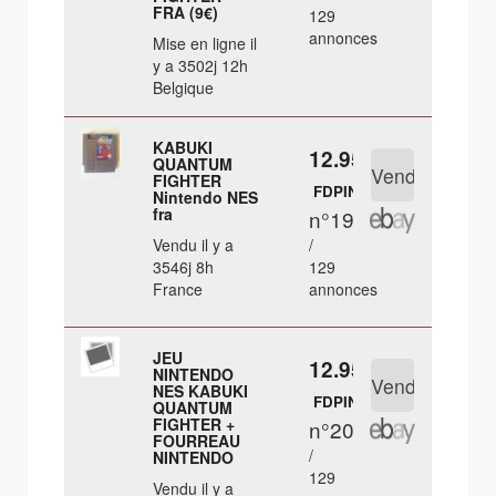
FRA (9€)
129
annonces
Mise en ligne il
y a 3502j 12h
Belgique
KABUKI
12.95 €
QUANTUM
FIGHTER
FDPIN
Nintendo NES
fra
n°19
Vendu il y a
/
3546j 8h
129
France
annonces
JEU
12.95 €
NINTENDO
NES KABUKI
FDPIN
QUANTUM
FIGHTER +
n°20
FOURREAU
/
NINTENDO
129
Vendu il y a