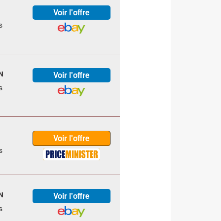
s
N
s
s
N
s