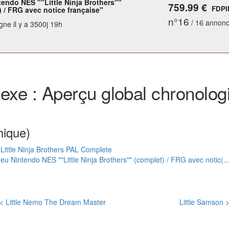
tendo NES ""Little Ninja Brothers""
759.99 €
FDPI
) / FRG avec notice française"
n°16
/ 16 annon
gne il y a 3500j 19h
exe : Aperçu global chronolog
hique)
Little Ninja Brothers PAL Complete
Jeu Nintendo NES ""Little Ninja Brothers"" (complet) / FRG avec notic(...
< Little Nemo The Dream Master
Little Samson 