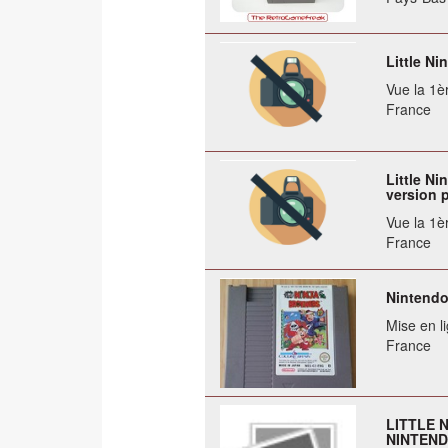
Little Ni
Vue la 1èr
France
Little Ni
version p
Vue la 1èr
France
Nintendo
Mise en li
France
LITTLE 
NINTEND