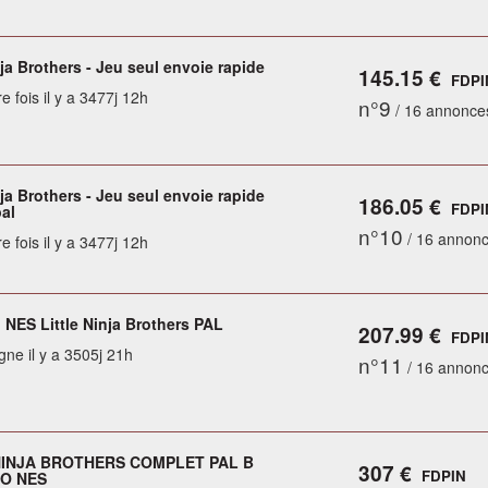
nja Brothers - Jeu seul envoie rapide
145.15 €
FDPI
e fois il y a 3477j 12h
n°9
/ 16 annonce
nja Brothers - Jeu seul envoie rapide
186.05 €
FDPI
al
n°10
/ 16 annon
e fois il y a 3477j 12h
 NES Little Ninja Brothers PAL
207.99 €
FDPI
gne il y a 3505j 21h
n°11
/ 16 annon
NINJA BROTHERS COMPLET PAL B
307 €
FDPIN
O NES