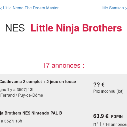
< Little Nemo The Dream Master
Little Samson 
NES
Little Ninja Brothers
17 annonces :
Castlevania 2 complet + 2 jeux en loose
?? €
gne il y a 3507j 13h
Prix inconnu (lot)
-Ferrand / Puy-de-Dôme
inja Brothers NES Nintendo PAL B
63.9 €
FDPIN
y a 3527j 16h
n°1
/ 16 annonce