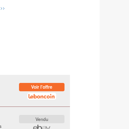
>>>
s