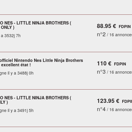
O NES - LITTLE NINJA BROTHERS (
88.95 €
FDPIN
ONLY )
n°2
/ 16 annonce
y a 3532j 7h
officiel Nintendo Nes Little Ninja Brothers
110 €
FDPIN
 excellent état !
n°3
/ 16 annonce
gne il y a 3488j 0h
O NES - LITTLE NINJA BROTHERS (
123.95 €
FDPI
LY )
n°4
/ 16 annonce
gne il y a 3491j 5h