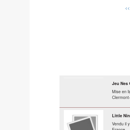
<<
Jeu Nes 
Mise en li
Clermont
Little N
Vendu il 
France