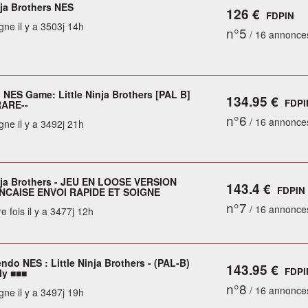
nja Brothers NES
126 €
FDPIN
gne il y a 3503j 14h
n°5
/ 16 annonce
 NES Game: Little Ninja Brothers [PAL B]
134.95 €
FDPI
RARE--
n°6
/ 16 annonce
gne il y a 3492j 21h
inja Brothers - JEU EN LOOSE VERSION
143.4 €
FDPIN
NCAISE ENVOI RAPIDE ET SOIGNE
n°7
/ 16 annonce
e fois il y a 3477j 12h
ndo NES : Little Ninja Brothers - (PAL-B)
143.95 €
FDPI
ly ■■■
n°8
/ 16 annonce
gne il y a 3497j 19h