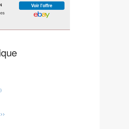
N
ces
ique
)
>>>