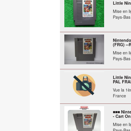
Little Ni
Mise en li
Pays-Bas
Nintendo
(FRG) --
Mise en li
Pays-Bas
Little N
PAL FRA
Vue la 1èr
France
■■■ Ninte
- Cart On
Mise en li
Pays-Bas