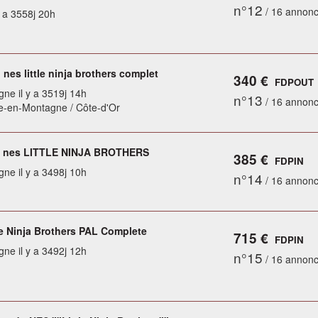
n°12
/ 16 annon
y a 3558j 20h
nes little ninja brothers complet
340 €
FDPOUT
gne il y a 3519j 14h
n°13
/ 16 annon
e-en-Montagne / Côte-d'Or
o nes LITTLE NINJA BROTHERS
385 €
FDPIN
gne il y a 3498j 10h
n°14
/ 16 annon
le Ninja Brothers PAL Complete
715 €
FDPIN
gne il y a 3492j 12h
n°15
/ 16 annon