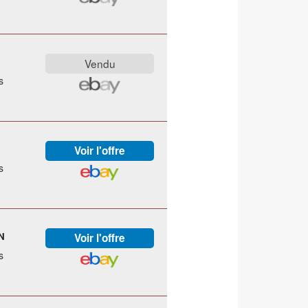
s
s
N
s