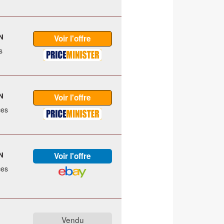
N
s
N
ces
N
ces