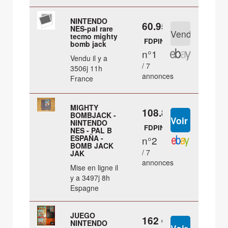
NINTENDO
60.95 €
NES-pal rare
tecmo mighty
FDPIN
bomb jack
n°1
Vendu il y a
/ 7
3506j 11h
annonces
France
MIGHTY
108.8 €
BOMBJACK -
NINTENDO
FDPIN
NES - PAL B
ESPAÑA -
n°2
BOMB JACK
/ 7
JAK
annonces
Mise en ligne il
y a 3497j 8h
Espagne
JUEGO
162 €
NINTENDO