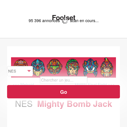
Foolset
95 396 annonces
scan en cours...
<<< Metroid
Mighty Final Fight >>>
NES
Mighty Bomb Jack