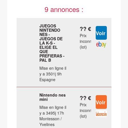
9 annonces :
JUEGOS
?? €
NINTENDO
NES -
Prix
JUEGOS DE
inconnu
LA K-S -
(lot)
ELIGE EL
QUE
PREFIERAS -
PAL B
Mise en ligne il
y a 3501j 9h
Espagne
Nintendo nes
?? €
mini
Prix
Mise en ligne il
inconnu
y a 3495j 17h
(lot)
Montesson /
Yvelines