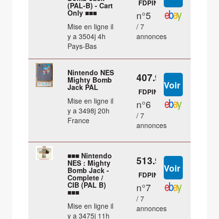
FDPIN
(PAL-B) - Cart
Only ■■■
n°5
Mise en ligne il
/ 7
y a 3504j 4h
annonces
Pays-Bas
Nintendo NES
407.99 €
Mighty Bomb
Jack PAL
FDPIN
Mise en ligne il
n°6
y a 3498j 20h
/ 7
France
annonces
■■■ Nintendo
513.95 €
NES : Mighty
Bomb Jack -
FDPIN
Complete /
CIB (PAL B)
n°7
■■■
/ 7
Mise en ligne il
annonces
y a 3475j 11h