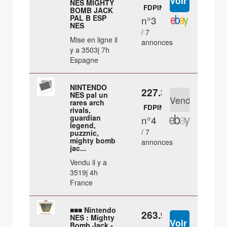
NES MIGHTY
FDPIN
BOMB JACK
PAL B ESP
n°3
NES
/ 7
Mise en ligne il
annonces
y a 3503j 7h
Espagne
NINTENDO
227.39 €
NES pal un
rares arch
FDPIN
rivals,
guardian
n°4
legend,
/ 7
puzznic,
mighty bomb
annonces
jac...
Vendu il y a
3519j 4h
France
■■■ Nintendo
263.95 €
NES : Mighty
Bomb Jack -