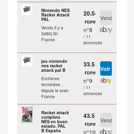
Nintendo NES
20.54 €
Racket Attack
PAL
FDPIN
Vendu il y a
n°8
3480j 0h
/ 11
France
annonces
jeu nintendo
33.5 €
nes racket
attack pal B
FDPIN
Enchères
n°9
terminées
/ 11
depuis le scan
annonces
France
Racket attack
43.5 €
completo
NES en buen
FDPIN
estado. PAL
B España
n°10