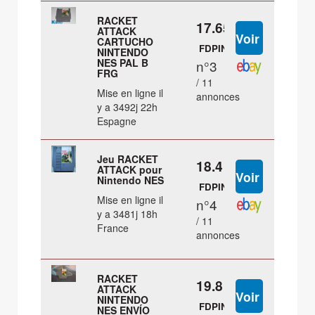
RACKET
17.65 €
ATTACK
CARTUCHO
FDPIN
NINTENDO
NES PAL B
n°3
FRG
/ 11
Mise en ligne il
annonces
y a 3492j 22h
Espagne
Jeu RACKET
18.4 €
ATTACK pour
Nintendo NES
FDPIN
Mise en ligne il
n°4
y a 3481j 18h
/ 11
France
annonces
RACKET
19.8 €
ATTACK
NINTENDO
FDPIN
NES ENVÍO