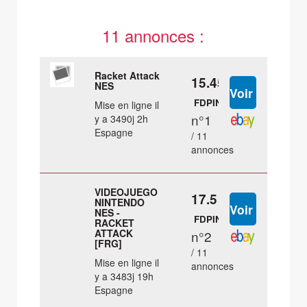
11 annonces :
Racket Attack
15.45 €
NES
FDPIN
Mise en ligne il
n°1
y a 3490j 2h
Espagne
/ 11
annonces
VIDEOJUEGO
17.5 €
NINTENDO
NES -
FDPIN
RACKET
ATTACK
n°2
[FRG]
/ 11
Mise en ligne il
annonces
y a 3483j 19h
Espagne