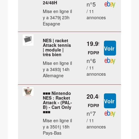
24/48H
n°5
Mise en ligne il
/ 11
y a 3479j 23h
annonces
Espagne
NES | racket
19.99 €
Attack tennis
| module |
FDPIN
très bien
n°6
Mise en ligne il
/ 11
y a 3493j 14h
annonces
Allemagne
■■■ Nintendo
20.45 €
NES : Racket
Attack - (PAL-
FDPIN
B) - Cart Only
■■■
n°7
Mise en ligne il
/ 11
y a 3501j 18h
annonces
Pays-Bas