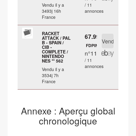
Vendu il y a
/ 11
3493j 16h
annonces
France
RACKET
67.99 €
ATTACK / PAL
B - SPAIN /
FDPIN
CIB -
COMPLETE /
n°11
NINTENDO
/ 11
NES ** 562
annonces
Vendu il y a
3534j 7h
France
Annexe : Aperçu global
chronologique