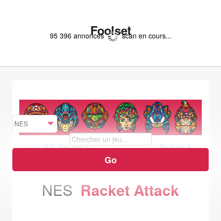
Foolset
95 396 annonces
scan en cours...
<<< R.C. Pro-Am 2
Rackets &
Rivals >>>
NES
Racket Attack