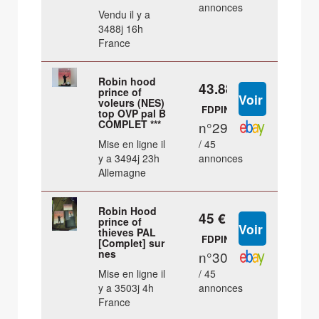
annonces
Vendu il y a
3488j 16h
France
Robin hood
43.88 €
prince of
voleurs (NES)
FDPIN
top OVP pal B
COMPLET ***
n°29
Mise en ligne il
/ 45
y a 3494j 23h
annonces
Allemagne
Robin Hood
45 €
prince of
thieves PAL
FDPIN
[Complet] sur
nes
n°30
Mise en ligne il
/ 45
y a 3503j 4h
annonces
France