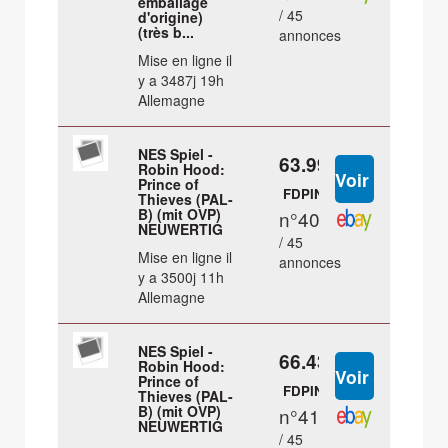
emballage
/ 45
d'origine)
(très b...
annonces
Mise en ligne il
y a 3487j 19h
Allemagne
NES Spiel -
63.99 €
Robin Hood:
Prince of
FDPIN
Thieves (PAL-
B) (mit OVP)
n°40
NEUWERTIG
/ 45
Mise en ligne il
annonces
y a 3500j 11h
Allemagne
NES Spiel -
66.43 €
Robin Hood:
Prince of
FDPIN
Thieves (PAL-
B) (mit OVP)
n°41
NEUWERTIG
/ 45