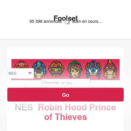
Foolset
95 396 annonces
scan en cours...
<<< Road Fighter
Robocop >>>
NES
Robin Hood Prince
of Thieves