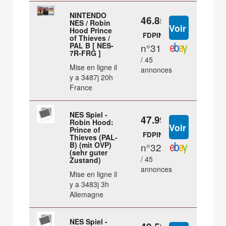
NINTENDO
46.85 €
NES / Robin
Hood Prince
FDPIN
of Thieves /
PAL B [ NES-
n°31
7R-FRG ]
/ 45
Mise en ligne il
annonces
y a 3487j 20h
France
NES Spiel -
47.99 €
Robin Hood:
Prince of
FDPIN
Thieves (PAL-
B) (mit OVP)
n°32
(sehr guter
/ 45
Zustand)
annonces
Mise en ligne il
y a 3483j 3h
Allemagne
NES Spiel -