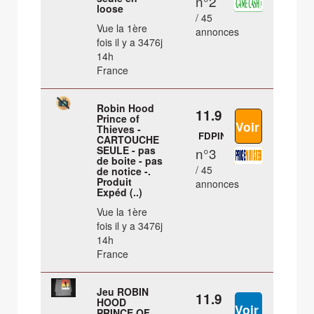
n°2
loose
/ 45
Vue la 1ère
annonces
fois il y a 3476j
14h
France
Robin Hood
11.9 €
Prince of
Thieves -
FDPIN
CARTOUCHE
SEULE - pas
n°3
de boite - pas
/ 45
de notice -.
Produit
annonces
Expéd (..)
Vue la 1ère
fois il y a 3476j
14h
France
Jeu ROBIN
11.9 €
HOOD
PRINCE OF