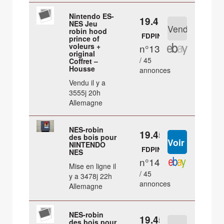
Nintendo ES-
19.4 €
NES Jeu
robin hood
FDPIN
prince of
voleurs +
n°13
original
/ 45
Coffret –
Housse
annonces
Vendu il y a
3555j 20h
Allemagne
NES-robin
19.45 €
des bois pour
NINTENDO
FDPIN
NES
n°14
Mise en ligne il
/ 45
y a 3478j 22h
annonces
Allemagne
NES-robin
19.45 €
des bois pour