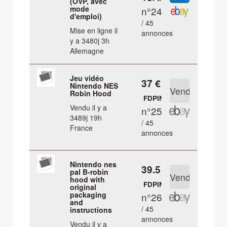
(OVP, avec
mode
n°24
d'emploi)
/ 45
Mise en ligne il
annonces
y a 3480j 3h
Allemagne
Jeu vidéo
37 €
Nintendo NES
Robin Hood
FDPIN
Vendu il y a
n°25
3489j 19h
/ 45
France
annonces
Nintendo nes
39.5 €
pal B-robin
hood with
FDPIN
original
packaging
n°26
and
/ 45
instructions
annonces
Vendu il y a