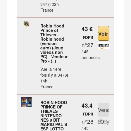
3477j 22h
France
Robin Hood
43 €
Prince of
Thieves -
FDPIN
Robin hood
(version
n°27
euro) (Jeux
/ 45
videos non
PC) - Vendeur
annonces
Pro - (..)
Vue la 1ère
fois il y a 3476j
14h
France
ROBIN HOOD
43.49 €
PRINCE OF
THIEVES
FDPIN
NINTENDO
NES 8 BIT
n°28
MARIO PAL B
/ 45
ESP LOTTO