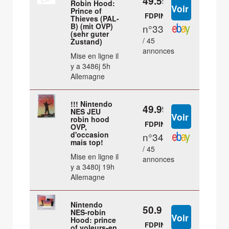
49.59 €
Robin Hood:
Prince of
FDPIN
Thieves (PAL-
B) (mit OVP)
n°33
(sehr guter
/ 45
Zustand)
annonces
Mise en ligne il
y a 3486j 5h
Allemagne
!!! Nintendo
49.99 €
NES JEU
robin hood
FDPIN
OVP,
d'occasion
n°34
mais top!
/ 45
Mise en ligne il
annonces
y a 3480j 19h
Allemagne
Nintendo
50.9 €
NES-robin
Hood: prince
FDPIN
of voleurs-en