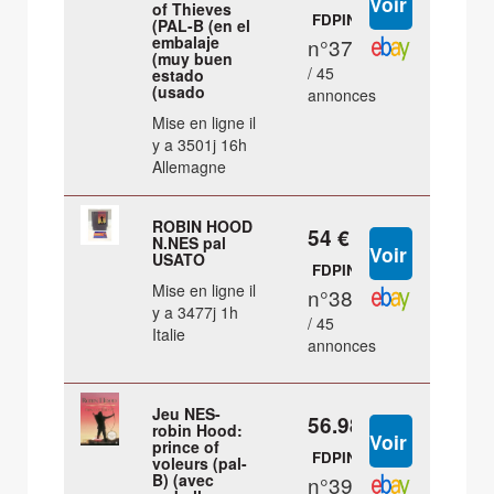
of Thieves
FDPIN
(PAL-B (en el
embalaje
n°37
(muy buen
/ 45
estado
(usado
annonces
Mise en ligne il
y a 3501j 16h
Allemagne
ROBIN HOOD
54 €
N.NES pal
USATO
FDPIN
Mise en ligne il
n°38
y a 3477j 1h
/ 45
Italie
annonces
Jeu NES-
56.98 €
robin Hood:
prince of
FDPIN
voleurs (pal-
B) (avec
n°39