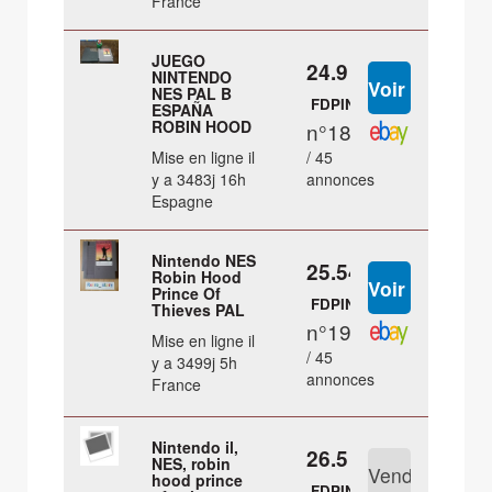
France
JUEGO
24.9 €
NINTENDO
NES PAL B
FDPIN
ESPAÑA
ROBIN HOOD
n°18
Mise en ligne il
/ 45
y a 3483j 16h
annonces
Espagne
Nintendo NES
25.54 €
Robin Hood
Prince Of
FDPIN
Thieves PAL
n°19
Mise en ligne il
/ 45
y a 3499j 5h
annonces
France
Nintendo il,
26.5 €
NES, robin
hood prince
FDPIN