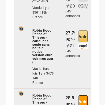
of voleurs
n°20
Vendu il y a
/ 45
3561j 18h
annonces
France
Robin Hood
27.79 €
Prince of
Thieves -
FDPIN
cartouche
seule sans
n°21
boite ni
/ 45
notice
version euro
annonces
voir mes autr
(..)
Vue la 1ère
fois il y a 3476j
14h
France
Robin Hood
28.5 €
Prince of
Thieves -
FDPIN