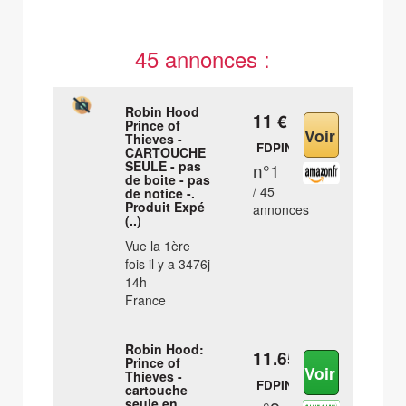
45 annonces :
Robin Hood
11 €
Prince of
Thieves -
FDPIN
CARTOUCHE
SEULE - pas
n°1
de boite - pas
/ 45
de notice -.
Produit Expé
annonces
(..)
Vue la 1ère
fois il y a 3476j
14h
France
Robin Hood:
11.65 €
Prince of
Thieves -
FDPIN
cartouche
seule en