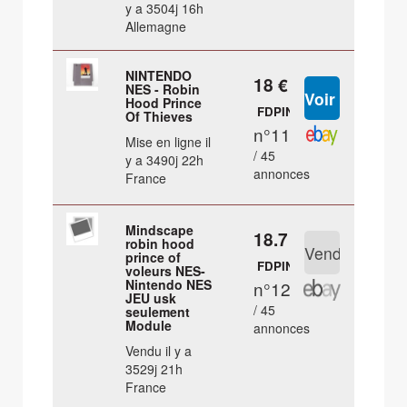
y a 3504j 16h
Allemagne
NINTENDO
18 €
NES - Robin
Hood Prince
FDPIN
Of Thieves
n°11
Mise en ligne il
/ 45
y a 3490j 22h
annonces
France
Mindscape
18.7 €
robin hood
prince of
FDPIN
voleurs NES-
Nintendo NES
n°12
JEU usk
/ 45
seulement
Module
annonces
Vendu il y a
3529j 21h
France