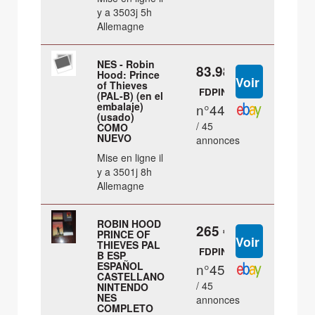
y a 3503j 5h
Allemagne
NES - Robin
83.98 €
Hood: Prince
of Thieves
FDPIN
(PAL-B) (en el
embalaje)
n°44
(usado)
/ 45
COMO
NUEVO
annonces
Mise en ligne il
y a 3501j 8h
Allemagne
ROBIN HOOD
265 €
PRINCE OF
THIEVES PAL
FDPIN
B ESP
ESPAÑOL
n°45
CASTELLANO
/ 45
NINTENDO
NES
annonces
COMPLETO