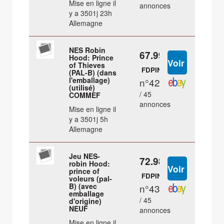
Mise en ligne il
annonces
y a 3501j 23h
Allemagne
NES Robin
67.99 €
Hood: Prince
of Thieves
FDPIN
(PAL-B) (dans
l'emballage)
n°42
(utilisé)
/ 45
COMMEF
annonces
Mise en ligne il
y a 3501j 5h
Allemagne
Jeu NES-
72.98 €
robin Hood:
prince of
FDPIN
voleurs (pal-
B) (avec
n°43
emballage
/ 45
d'origine)
NEUF
annonces
Mise en ligne il