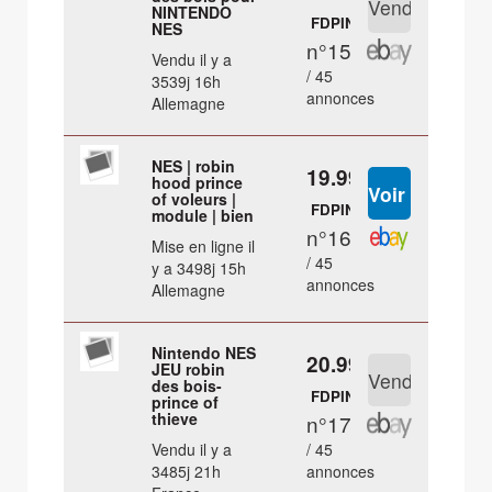
NINTENDO
FDPIN
NES
n°15
Vendu il y a
/ 45
3539j 16h
annonces
Allemagne
NES | robin
19.99 €
hood prince
of voleurs |
FDPIN
module | bien
n°16
Mise en ligne il
/ 45
y a 3498j 15h
annonces
Allemagne
Nintendo NES
20.99 €
JEU robin
des bois-
FDPIN
prince of
thieve
n°17
Vendu il y a
/ 45
3485j 21h
annonces