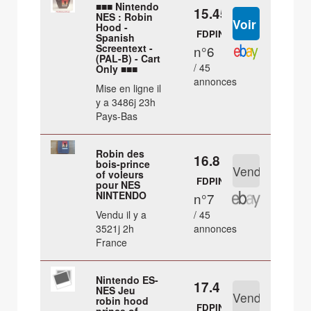
■■■ Nintendo
15.45 €
NES : Robin
Hood -
FDPIN
Spanish
Screentext -
n°6
(PAL-B) - Cart
/ 45
Only ■■■
annonces
Mise en ligne il
y a 3486j 23h
Pays-Bas
Robin des
16.8 €
bois-prince
of voleurs
FDPIN
pour NES
NINTENDO
n°7
Vendu il y a
/ 45
3521j 2h
annonces
France
Nintendo ES-
17.4 €
NES Jeu
robin hood
FDPIN