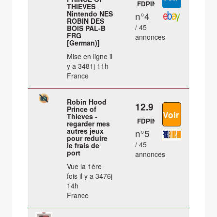
FDPIN
THIEVES
Nintendo NES
n°4
ROBIN DES
/ 45
BOIS PAL-B
FRG
annonces
[German)]
Mise en ligne il
y a 3481j 11h
France
Robin Hood
12.9 €
Prince of
Thieves -
FDPIN
regarder mes
autres jeux
n°5
pour reduire
/ 45
le frais de
port
annonces
Vue la 1ère
fois il y a 3476j
14h
France