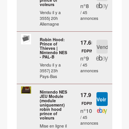
prince of
voleurs
n°8
Vendu il y a
/ 45
3555j 20h
annonces
Allemagne
Robin Hood:
17.65 €
Prince of
Thieves |
FDPIN
Nintendo NES
- PAL-B
n°9
Vendu il y a
/ 45
3557j 23h
annonces
Pays-Bas
Nintendo NES
17.9 €
JEU Module
(module
FDPIN
uniquement)
robin hood
n°10
prince of
/ 45
voleurs
annonces
Mise en ligne il