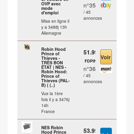
OVP avec
n°35
mode
/ 45
d'emploi
annonces
Mise en ligne il
y a 3488j 13h
Allemagne
Robin Hood
51.99 €
Prince of
Thieves -
FDPIN
TRÈS BON
ÉTAT | NES -
n°36
Robin Hood:
/ 45
Prince of
Thieves (PAL-
annonces
B) ( (..)
Vue la 1ère
fois il y a 3476j
14h
France
NES Robin
53.99 €
Hood Prince