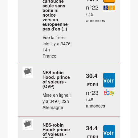
cartouche
seule sans
n°22
boite ni
/ 45
notice
version
annonces
europeenne
pas d'en (..)
Vue la 1ère
fois il y a 3476j
14h
France
NES-robin
30.45 €
Hood: prince
of voleurs -
FDPIN
(OVP)
n°23
Mise en ligne il
/ 45
y a 3497j 22h
annonces
Allemagne
NES-robin
34.45 €
Hood: prince
of voleurs -
FDPIN