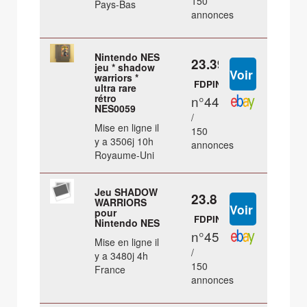
150
Pays-Bas
annonces
Nintendo NES
23.39 €
jeu * shadow
warriors *
FDPIN
ultra rare
rétro
n°44
NES0059
/
Mise en ligne il
150
y a 3506j 10h
annonces
Royaume-Uni
Jeu SHADOW
23.8 €
WARRIORS
pour
FDPIN
Nintendo NES
n°45
Mise en ligne il
/
y a 3480j 4h
150
France
annonces