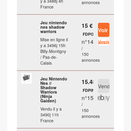
y a 3488j 4h
annonces
France
Jeu nintendo
15 €
nes shadow
warriors
FDPOUT
Mise en ligne il
n°14
y a 3496j 15h
/
Billy-Montigny
150
/ Pas-de-
annonces
Calais
Jeu Nintendo
15.48 €
Nes //
Shadow
FDPIN
Warriors
(Ninja
n°15
Gaiden)
/
Vendu il y a
150
3490j 11h
annonces
France