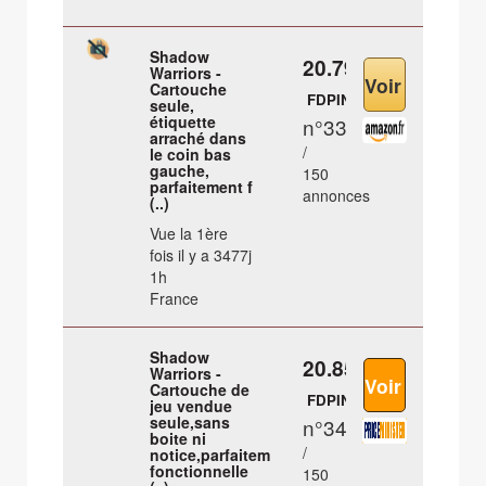
Shadow
20.79 €
Warriors -
Cartouche
FDPIN
seule,
étiquette
n°33
arraché dans
/
le coin bas
gauche,
150
parfaitement f
annonces
(..)
Vue la 1ère
fois il y a 3477j
1h
France
Shadow
20.85 €
Warriors -
Cartouche de
FDPIN
jeu vendue
seule,sans
n°34
boite ni
/
notice,parfaitement
fonctionnelle
150