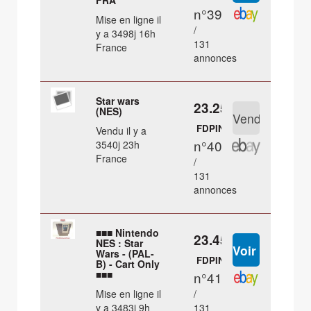
FRA
n°39
Mise en ligne il
/
y a 3498j 16h
131
France
annonces
Star wars
23.25 €
(NES)
FDPIN
Vendu il y a
n°40
3540j 23h
France
/
131
annonces
■■■ Nintendo
23.45 €
NES : Star
Wars - (PAL-
FDPIN
B) - Cart Only
■■■
n°41
Mise en ligne il
/
y a 3483j 9h
131