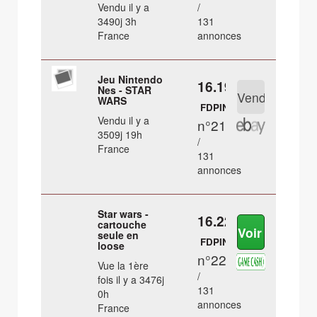
Vendu il y a
/
3490j 3h
131
France
annonces
Jeu Nintendo
16.19 €
Nes - STAR
WARS
FDPIN
Vendu il y a
n°21
3509j 19h
/
France
131
annonces
Star wars -
16.22 €
cartouche
seule en
FDPIN
loose
n°22
Vue la 1ère
/
fois il y a 3476j
131
0h
annonces
France