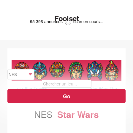
Foolset
95 396 annonces
scan en cours...
<<< Star Tropics
Star Wars The
Empire Strikes Back >>>
NES
Star Wars