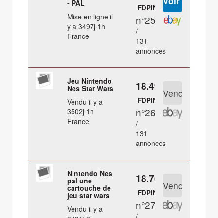
- PAL
FDPIN
Mise en ligne il
n°25
y a 3497j 1h
/
France
131
annonces
Jeu Nintendo
18.49 €
Nes Star Wars
FDPIN
Vendu il y a
n°26
3502j 1h
France
/
131
annonces
Nintendo Nes
18.76 €
pal une
cartouche de
FDPIN
jeu star wars
n°27
Vendu il y a
/