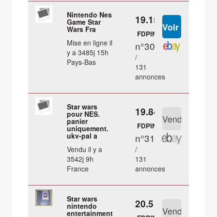
Nintendo Nes
19.15 €
Game Star
Wars Fra
FDPIN
Mise en ligne il
n°30
y a 3485j 15h
/
Pays-Bas
131
annonces
Star wars
19.84 €
pour NES.
panier
FDPIN
uniquement.
ukv-pal a
n°31
Vendu il y a
/
3542j 9h
131
France
annonces
Star wars
20.5 €
nintendo
entertainment