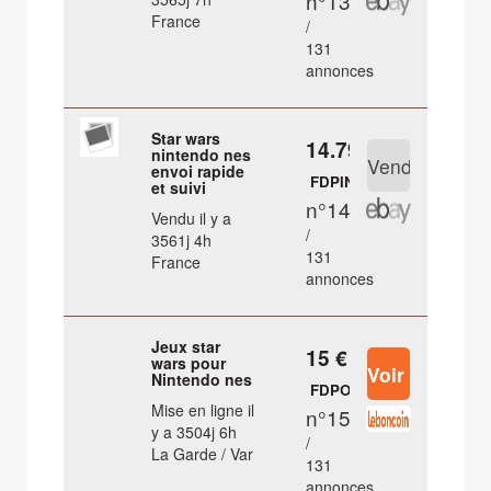
n°13
France
/
131
annonces
Star wars
14.79 €
nintendo nes
envoi rapide
FDPIN
et suivi
n°14
Vendu il y a
/
3561j 4h
131
France
annonces
Jeux star
15 €
wars pour
Nintendo nes
FDPOUT
Mise en ligne il
n°15
y a 3504j 6h
/
La Garde / Var
131
annonces