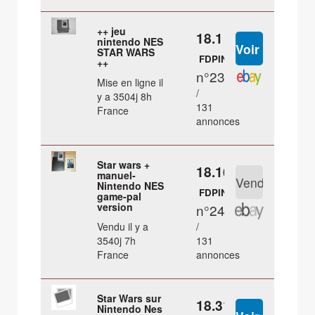
++ jeu
18.1 €
nintendo NES
STAR WARS
FDPIN
++
n°23
Mise en ligne il
/
y a 3504j 8h
131
France
annonces
Star wars +
18.16 €
manuel-
Nintendo NES
FDPIN
game-pal
version
n°24
Vendu il y a
/
3540j 7h
131
France
annonces
Star Wars sur
18.31 €
Nintendo Nes