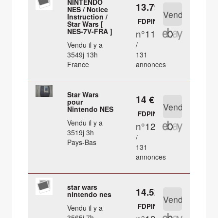
NINTENDO
13.79 €
NES / Notice
Instruction /
FDPIN
Star Wars [
NES-7V-FRA ]
n°11
Vendu il y a
/
3549j 13h
131
France
annonces
Star Wars
14 €
pour
Nintendo NES
FDPIN
Vendu il y a
n°12
3519j 3h
/
Pays-Bas
131
annonces
star wars
14.52 €
nintendo nes
FDPIN
Vendu il y a
3565j 7h