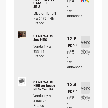
n°4
SANS LE
/
JEU."
131
Mise en ligne il
annonces
y a 3476j 14h
France
STAR WARS
12 €
Jeu NES
FDPIN
Vendu il y a
n°5
3551j 1h
France
/
131
annonces
STAR WARS
12.9 €
NES en loose
NES-7V-FRA
FDPIN
Vendu il y a
n°6
3498j 7h
/
France
131