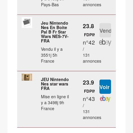
Pays-Bas
annonces
Jeu Nintendo
23.8 €
Nes En Boite
Pal B Fr Star
FDPIN
Wars NES-7V-
FRA
n°42
Vendu il y a
/
3551j 5h
131
France
annonces
JEU Nintendo
23.9 €
Nes star wars
FRA
FDPIN
Mise en ligne il
n°43
y a 3498j 9h
/
France
131
annonces