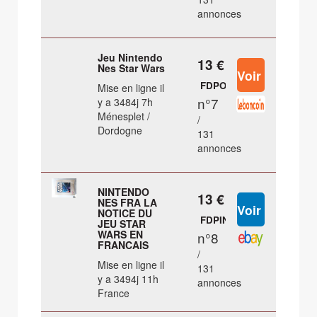
annonces
Jeu Nintendo
13 €
Nes Star Wars
FDPOUT
Mise en ligne il
n°7
y a 3484j 7h
Ménesplet /
/
Dordogne
131
annonces
NINTENDO
13 €
NES FRA LA
NOTICE DU
FDPIN
JEU STAR
WARS EN
n°8
FRANCAIS
/
Mise en ligne il
131
y a 3494j 11h
annonces
France