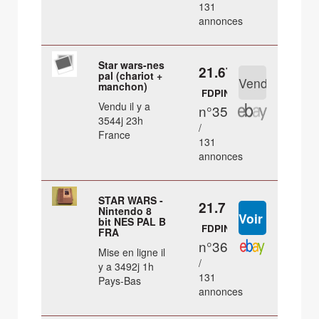
131
annonces
Star wars-nes
21.67 €
pal (chariot +
manchon)
FDPIN
Vendu il y a
n°35
3544j 23h
/
France
131
annonces
STAR WARS -
21.7 €
Nintendo 8
bit NES PAL B
FDPIN
FRA
n°36
Mise en ligne il
/
y a 3492j 1h
131
Pays-Bas
annonces