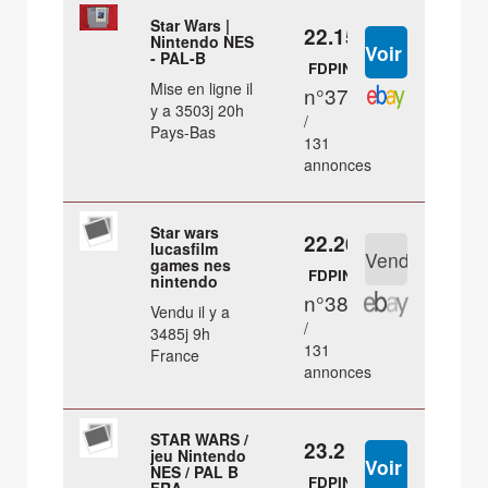
Star Wars |
22.15 €
Nintendo NES
- PAL-B
FDPIN
Mise en ligne il
n°37
y a 3503j 20h
/
Pays-Bas
131
annonces
Star wars
22.26 €
lucasfilm
games nes
FDPIN
nintendo
n°38
Vendu il y a
/
3485j 9h
131
France
annonces
STAR WARS /
23.2 €
jeu Nintendo
NES / PAL B
FDPIN