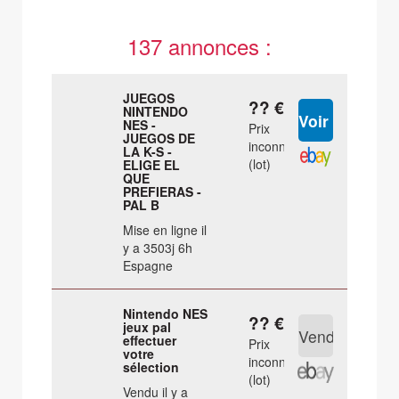
137 annonces :
JUEGOS
?? €
NINTENDO
NES -
Prix
JUEGOS DE
inconnu
LA K-S -
(lot)
ELIGE EL
QUE
PREFIERAS -
PAL B
Mise en ligne il
y a 3503j 6h
Espagne
Nintendo NES
?? €
jeux pal
effectuer
Prix
votre
inconnu
sélection
(lot)
Vendu il y a