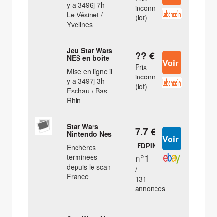
y a 3496j 7h
inconnu
Le Vésinet /
(lot)
Yvelines
Jeu Star Wars
?? €
NES en boite
Prix
Mise en ligne il
inconnu
y a 3497j 3h
(lot)
Eschau / Bas-
Rhin
Star Wars
7.7 €
Nintendo Nes
FDPIN
Enchères
n°1
terminées
depuis le scan
/
France
131
annonces