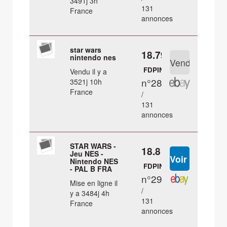
3491j 3h
131
France
annonces
star wars
18.79 €
nintendo nes
FDPIN
Vendu il y a
n°28
3521j 10h
France
/
131
annonces
STAR WARS -
18.8 €
Jeu NES -
Nintendo NES
FDPIN
- PAL B FRA
n°29
Mise en ligne il
/
y a 3484j 4h
131
France
annonces