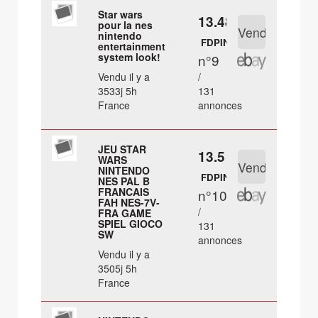
Star wars
13.48 €
pour la nes
nintendo
FDPIN
entertainment
system look!
n°9
Vendu il y a
/
3533j 5h
131
France
annonces
JEU STAR
13.5 €
WARS
NINTENDO
FDPIN
NES PAL B
FRANCAIS
n°10
FAH NES-7V-
/
FRA GAME
SPIEL GIOCO
131
SW
annonces
Vendu il y a
3505j 5h
France