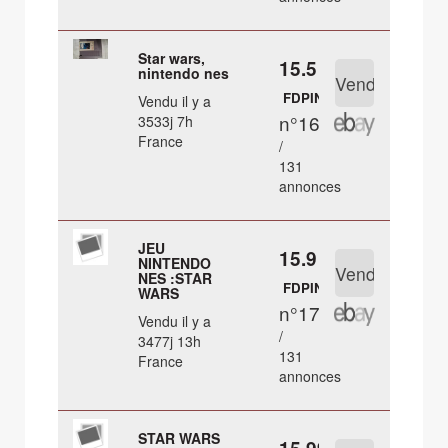
Star wars,
15.5 €
nintendo nes
FDPIN
Vendu il y a
n°16
3533j 7h
France
/
131
annonces
JEU
15.9 €
NINTENDO
NES :STAR
FDPIN
WARS
n°17
Vendu il y a
/
3477j 13h
131
France
annonces
STAR WARS