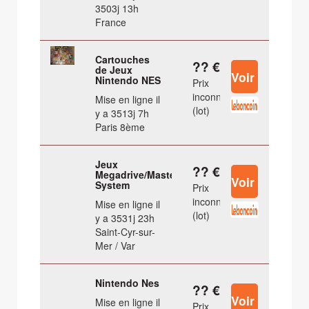
3503j 13h
France
Cartouches
?? €
de Jeux
Nintendo NES
Prix
inconnu
Mise en ligne il
(lot)
y a 3513j 7h
Paris 8ème
Jeux
?? €
Megadrive/Master
System
Prix
inconnu
Mise en ligne il
(lot)
y a 3531j 23h
Saint-Cyr-sur-
Mer / Var
Nintendo Nes
?? €
Mise en ligne il
Prix