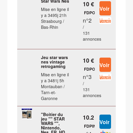
Star Wars Nes
10 €
Mise en ligne il
FDPOUT
y a 3495j 21h
n°2
Strasbourg /
Bas-Rhin
/
131
annonces
Jeu star wars
10 €
nes vintage
retrogaming
FDPOUT
Mise en ligne il
n°3
y a 3481j 5h
/
Montauban /
131
Tarn-et-
annonces
Garonne
"Boitier du
10.2 €
jeu "" STAR
WARS "",
FDPIN
Nintendo,
Nes. FR. HD.