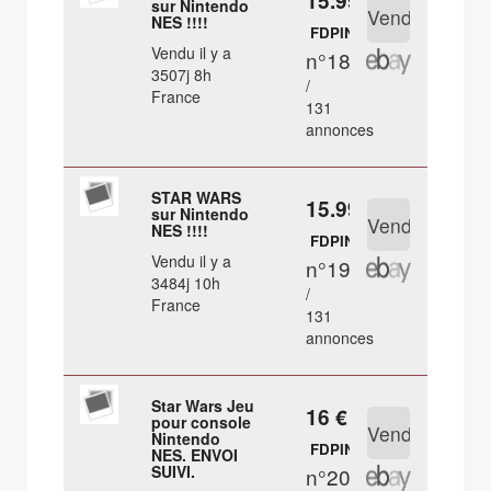
15.99 €
sur Nintendo
NES !!!!
FDPIN
Vendu il y a
n°18
3507j 8h
/
France
131
annonces
STAR WARS
15.99 €
sur Nintendo
NES !!!!
FDPIN
Vendu il y a
n°19
3484j 10h
/
France
131
annonces
Star Wars Jeu
16 €
pour console
Nintendo
FDPIN
NES. ENVOI
SUIVI.
n°20