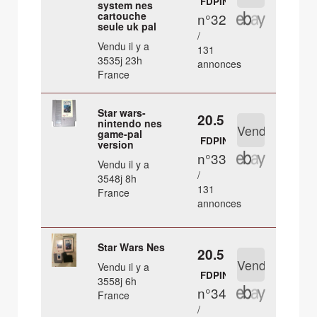
FDPIN
system nes
cartouche
n°32
seule uk pal
/
Vendu il y a
131
3535j 23h
annonces
France
Star wars-
20.5 €
nintendo nes
game-pal
FDPIN
version
n°33
Vendu il y a
/
3548j 8h
131
France
annonces
Star Wars Nes
20.5 €
Vendu il y a
FDPIN
3558j 6h
n°34
France
/