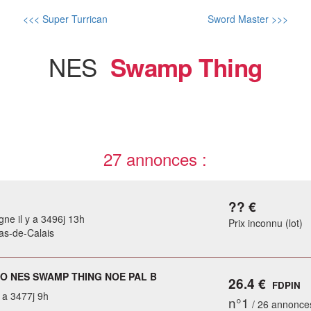
<<< Super Turrican
Sword Master >>>
NES
Swamp Thing
27 annonces :
?? €
gne il y a 3496j 13h
Prix inconnu (lot)
Pas-de-Calais
O NES SWAMP THING NOE PAL B
26.4 €
FDPIN
y a 3477j 9h
n°1
/ 26 annonce