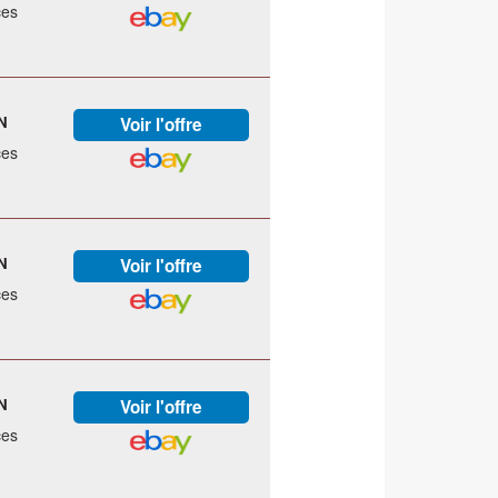
ces
N
ces
N
ces
N
ces