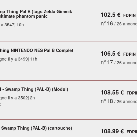
p Thing Pal B (tags Zelda Gimmik
102.5 €
FDPIN
ultimate phantom panic
n°16
/ 26 annon
y a 3547j 10h
hing NINTENDO NES Pal B Complet
106.5 €
FDPIN
gne il y a 3499j 11h
n°17
/ 26 annon
l - Swamp Thing (PAL-B) (Modul)
108.55 €
FDPI
gne il y a 3502j 2h
n°18
/ 26 annon
e
- Swamp Thing (PAL-B) (cartouche)
108.99 €
FDPI