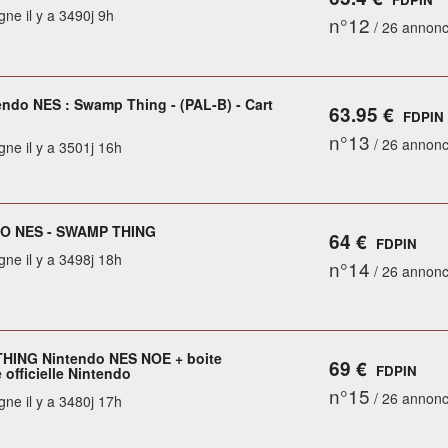
gne il y a 3490j 9h
n°12
/ 26 annon
endo NES : Swamp Thing - (PAL-B) - Cart
63.95 €
FDPIN
n°13
/ 26 annon
gne il y a 3501j 16h
O NES - SWAMP THING
64 €
FDPIN
gne il y a 3498j 18h
n°14
/ 26 annon
HING Nintendo NES NOE + boite
69 €
FDPIN
 officielle Nintendo
n°15
/ 26 annon
gne il y a 3480j 17h