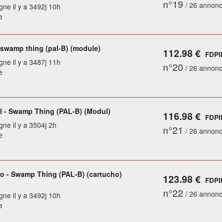
n°19
/ 26 annon
gne il y a 3492j 10h
e
swamp thing (pal-B) (module)
112.98 €
FDPI
gne il y a 3487j 11h
n°20
/ 26 annon
e
l - Swamp Thing (PAL-B) (Modul)
116.98 €
FDPI
gne il y a 3504j 2h
n°21
/ 26 annon
e
o - Swamp Thing (PAL-B) (cartucho)
123.98 €
FDPI
n°22
/ 26 annon
gne il y a 3492j 10h
e