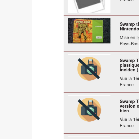
Swamp t
Nintend
Mise en li
Pays-Bas
Swamp Th
plastique
inciden (.
Vue la 1èr
France
Swamp Th
version e
bien.
Vue la 1èr
France