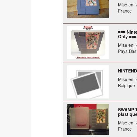
Mise en li
France
■■■ Nint
Only ■■■
Mise en li
Pays-Bas
NINTEND
Mise en li
Belgique
SWAMP T
plastique
Mise en li
France