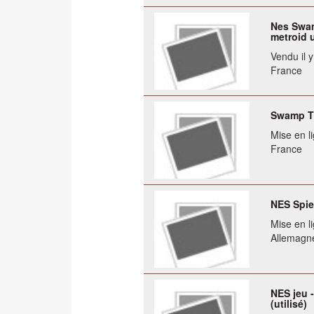
Nes Swam
metroid 
Vendu il 
France
Swamp T
Mise en li
France
NES Spie
Mise en li
Allemagn
NES jeu 
(utilisé)