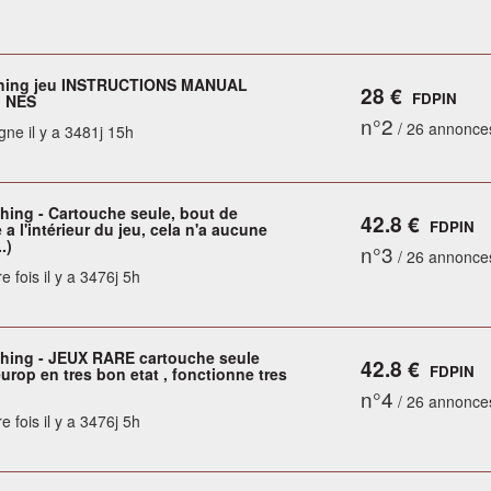
hing jeu INSTRUCTIONS MANUAL
28 €
FDPIN
o NES
n°2
/ 26 annonce
gne il y a 3481j 15h
ing - Cartouche seule, bout de
42.8 €
FDPIN
 a l'intérieur du jeu, cela n'a aucune
.)
n°3
/ 26 annonce
e fois il y a 3476j 5h
ing - JEUX RARE cartouche seule
42.8 €
FDPIN
urop en tres bon etat , fonctionne tres
n°4
/ 26 annonce
e fois il y a 3476j 5h