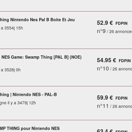
ing Nintendo Nes Pal B Boite Et Jeu
52.9 €
FDPIN
y a 3554j 15h
n°9
/ 26 annonce
 NES Game: Swamp Thing [PAL B] (NOE)
54.95 €
FDPIN
n°10
/ 26 annon
y a 3528j 0h
ing | Nintendo NES - PAL-B
59.9 €
FDPIN
gne il y a 3479j 12h
n°11
/ 26 annon
MP THING pour Nintendo NES
63.4 €
FDPIN