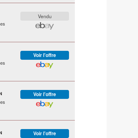
ces
ces
N
ces
N