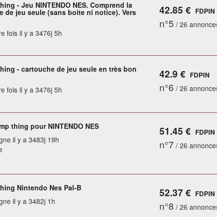
ing - Jeu NINTENDO NES. Comprend la
42.85 €
FDPIN
 de jeu seule (sans boite ni notice). Vers
n°5
/ 26 annonce
e fois il y a 3476j 5h
ing - cartouche de jeu seule en très bon
42.9 €
FDPIN
n°6
/ 26 annonce
e fois il y a 3476j 5h
mp thing pour NINTENDO NES
51.45 €
FDPIN
gne il y a 3483j 19h
n°7
/ 26 annonce
e
ing Nintendo Nes Pal-B
52.37 €
FDPIN
gne il y a 3482j 1h
n°8
/ 26 annonce