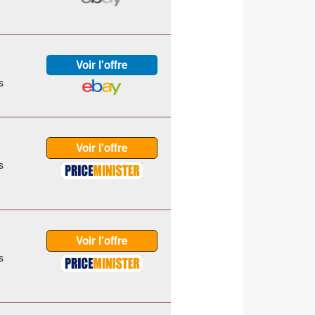
s
s
s