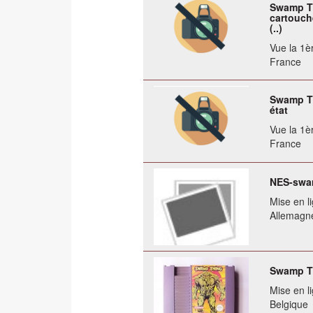
Swamp Th
cartouche
(..)
Vue la 1èr
France
Swamp Th
état
Vue la 1èr
France
NES-swa
Mise en li
Allemagn
Swamp Th
Mise en li
Belgique