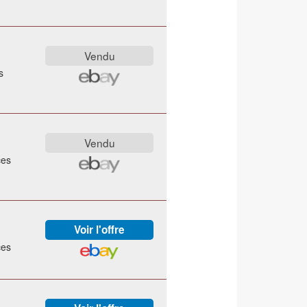
s
ces
ces