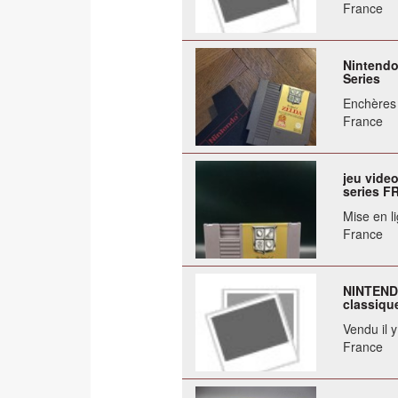
France
Nintendo
Series
Enchères 
France
jeu vide
series F
Mise en li
France
NINTEND
classique
Vendu il 
France