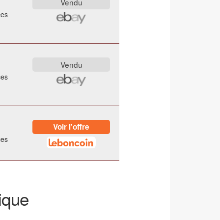
ces
ces
ces
ique