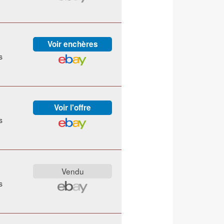
s
s
s