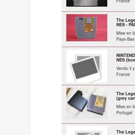
France
The Lege
NES - PA
Mise en li
Pays-Bas
NINTENDO
NES (box
Vendu il 
France
The Lege
(grey car
Mise en li
Portugal
The Lege