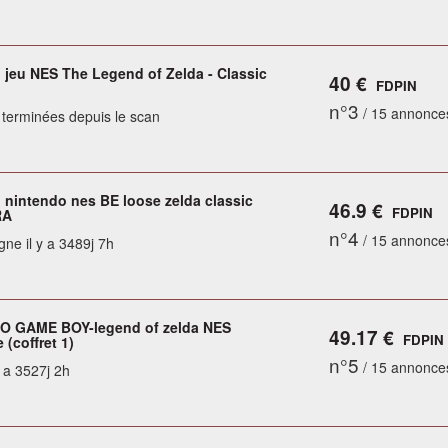
 jeu NES The Legend of Zelda - Classic
40 €
FDPIN
n°3
/ 15 annonce
terminées depuis le scan
o nintendo nes BE loose zelda classic
46.9 €
FDPIN
RA
n°4
/ 15 annonce
gne il y a 3489j 7h
O GAME BOY-legend of zelda NES
49.17 €
FDPIN
 (coffret 1)
n°5
/ 15 annonce
y a 3527j 2h