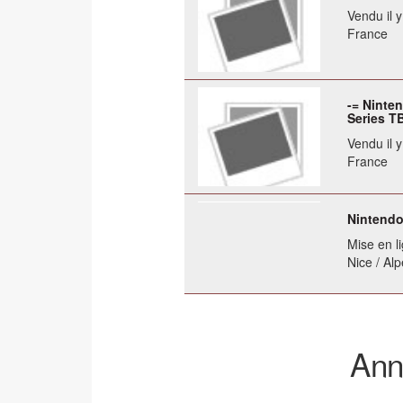
Vendu il 
France
-= Ninte
Series T
Vendu il 
France
Nintendo
Mise en li
Nice / Al
Ann