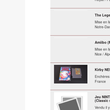
The Lege
Mise en li
Notre-Dam
Amiibo (M
Mise en li
Nice / Al
Kirby NE
Enchères 
France
Jeu NINT
(Classic 
Vendu il 