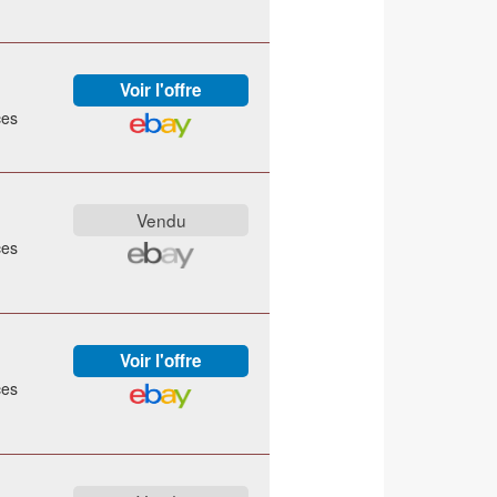
ces
ces
ces