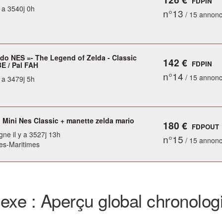
FDPIN
y a 3540j 0h
n°13
/ 15 annon
ndo NES =- The Legend of Zelda - Classic
142 €
FDPIN
BE / Pal FAH
n°14
/ 15 annon
y a 3479j 5h
 Mini Nes Classic + manette zelda mario
180 €
FDPOUT
gne il y a 3527j 13h
n°15
/ 15 annon
pes-Maritimes
exe : Aperçu global chronolog