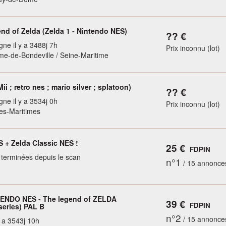
nd of Zelda (Zelda 1 - Nintendo NES)
?? €
gne il y a 3488j 7h
Prix inconnu (lot)
e-de-Bondeville / Seine-Maritime
ii ; retro nes ; mario silver ; splatoon)
?? €
gne il y a 3534j 0h
Prix inconnu (lot)
pes-Maritimes
S + Zelda Classic NES !
25 €
FDPIN
terminées depuis le scan
n°1
/ 15 annonce
ENDO NES - The legend of ZELDA
39 €
FDPIN
series) PAL B
n°2
/ 15 annonce
y a 3543j 10h