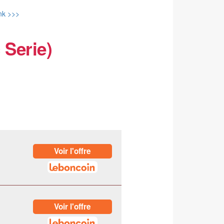
nk >>>
 Serie)