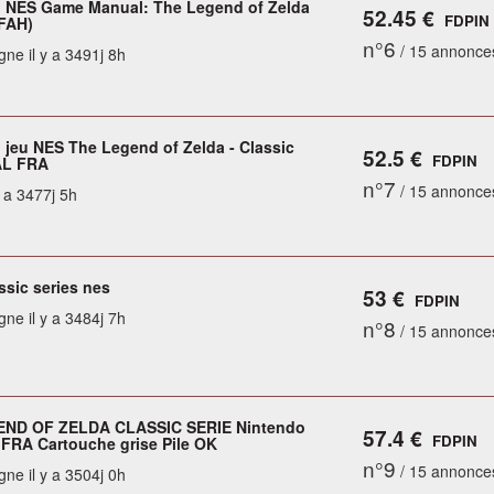
 NES Game Manual: The Legend of Zelda
52.45 €
FDPIN
(FAH)
n°6
/ 15 annonce
gne il y a 3491j 8h
 jeu NES The Legend of Zelda - Classic
52.5 €
FDPIN
AL FRA
n°7
/ 15 annonce
y a 3477j 5h
ssic series nes
53 €
FDPIN
gne il y a 3484j 7h
n°8
/ 15 annonce
END OF ZELDA CLASSIC SERIE Nintendo
57.4 €
FDPIN
FRA Cartouche grise Pile OK
n°9
/ 15 annonce
gne il y a 3504j 0h