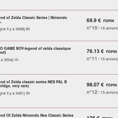
nd of Zelda Classic Series | Nintendo
69.9 €
FDPIN
L
n°10
/ 15 annon
gne il y a 3488j 8h
 GAME BOY-legend of zelda classique
76.13 €
FDPIN
ed)
n°11
/ 15 annon
y a 3504j 1h
nd of Zelda classic series NES PAL B
98.07 €
FDPIN
tridge, very rare)
n°12
/ 15 annon
gne il y a 3481j 3h
nd Of Zelda Nintendo Nes Classic Series
126 €