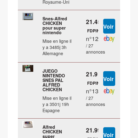
Royaume-Uni
Snes-Alfred
21.45 €
CHICKEN
pour super
FDPIN
nintendo
n°12
Mise en ligne il
/ 27
y a 3485j 3h
annonces
Allemagne
JUEGO
21.9 €
NINTENDO
SNES PAL
FDPIN
ALFRED
CHICKEN
n°13
Mise en ligne il
/ 27
y a 3501j 19h
annonces
Espagne
Alfred
21.99 €
CHICKEN
super