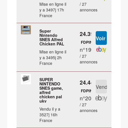
Mise en ligne il
/ 27
y a 3497j 17h
annonces
France
Super
24.39 €
Nintendo
SNES Alfred
FDPIN
Chicken PAL
n°19
Mise en ligne il
/ 27
y a 3495j 2h
annonces
France
SUPER
24.44 €
NINTENDO
SNES game,
FDPIN
alfred
chicken pal
n°20
ukv
/ 27
Vendu il y a
annonces
3527j 16h
France