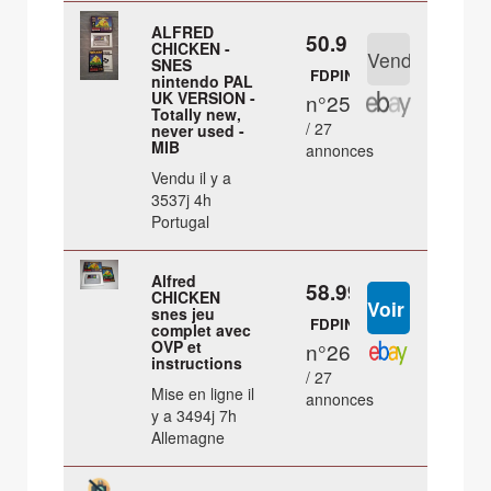
ALFRED
50.9 €
CHICKEN -
SNES
FDPIN
nintendo PAL
UK VERSION -
n°25
Totally new,
/ 27
never used -
MIB
annonces
Vendu il y a
3537j 4h
Portugal
Alfred
58.99 €
CHICKEN
snes jeu
FDPIN
complet avec
OVP et
n°26
instructions
/ 27
Mise en ligne il
annonces
y a 3494j 7h
Allemagne