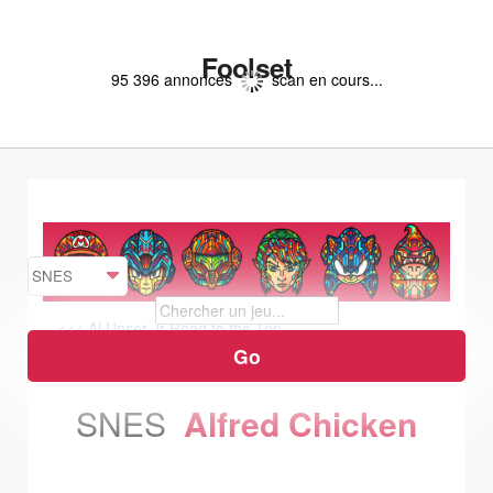
Foolset
95 396 annonces
scan en cours...
<<< Al Unser Jr Road to the Top
Alien 3 >>>
SNES
Alfred Chicken