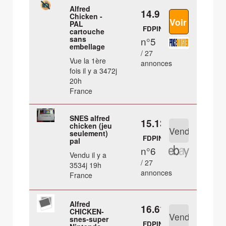
Alfred
14.9 €
Chicken -
PAL
FDPIN
cartouche
sans
n°5
embellage
/ 27
Vue la 1ère
annonces
fois il y a 3472j
20h
France
SNES alfred
15.13 €
chicken (jeu
seulement)
FDPIN
pal
n°6
Vendu il y a
/ 27
3534j 19h
annonces
France
Alfred
16.61 €
CHICKEN-
snes-super
FDPIN