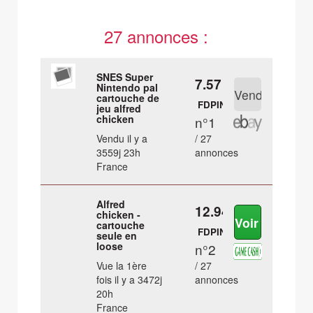
27 annonces :
SNES Super
7.57 €
Nintendo pal
cartouche de
FDPIN
jeu alfred
chicken
n°1
Vendu il y a
/ 27
3559j 23h
annonces
France
Alfred
12.94 €
chicken -
cartouche
FDPIN
seule en
loose
n°2
Vue la 1ère
/ 27
fois il y a 3472j
annonces
20h
France