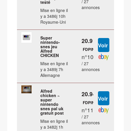
/ 27
testé
annonces
Mise en ligne il
y a 3486j 10h
Royaume-Uni
Super
20.9 €
nintendo-
snes jeu
FDPIN
Alfred
CHICKEN
n°10
Mise en ligne il
/ 27
y a 3489j 7h
annonces
Allemagne
Alfred
20.94 €
chicken ~
super
FDPIN
nintendo
snes pal uk
n°11
gratuit post
/ 27
Mise en ligne il
annonces
y a 3482j 1h