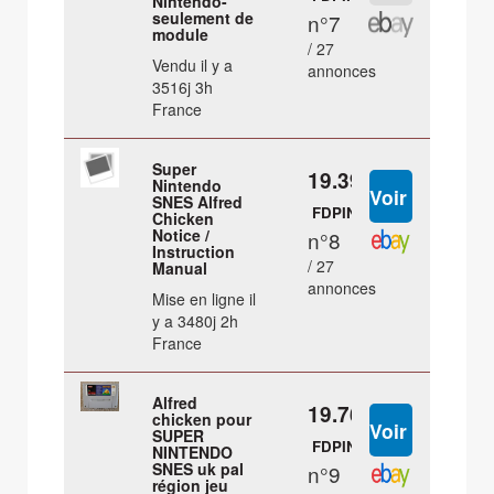
Nintendo-
seulement de
n°7
module
/ 27
Vendu il y a
annonces
3516j 3h
France
Super
19.39 €
Nintendo
SNES Alfred
FDPIN
Chicken
Notice /
n°8
Instruction
/ 27
Manual
annonces
Mise en ligne il
y a 3480j 2h
France
Alfred
19.76 €
chicken pour
SUPER
FDPIN
NINTENDO
SNES uk pal
n°9
région jeu