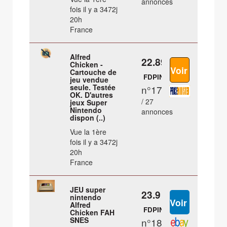
annonces
fois il y a 3472j
20h
France
Alfred
22.89 €
Chicken -
Cartouche de
FDPIN
jeu vendue
seule. Testée
n°17
OK. D'autres
/ 27
jeux Super
Nintendo
annonces
dispon (..)
Vue la 1ère
fois il y a 3472j
20h
France
JEU super
23.9 €
nintendo
Alfred
FDPIN
Chicken FAH
SNES
n°18