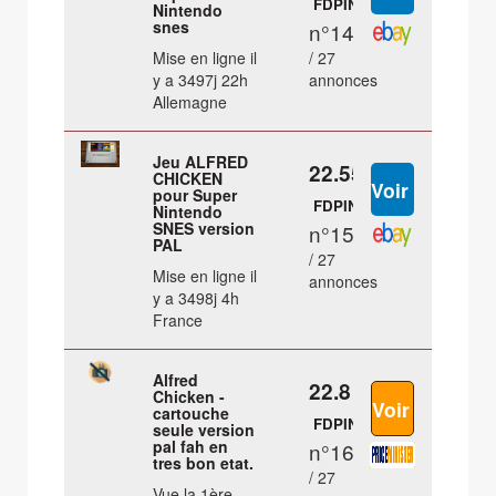
FDPIN
Nintendo
snes
n°14
Mise en ligne il
/ 27
y a 3497j 22h
annonces
Allemagne
Jeu ALFRED
22.55 €
CHICKEN
pour Super
FDPIN
Nintendo
SNES version
n°15
PAL
/ 27
Mise en ligne il
annonces
y a 3498j 4h
France
Alfred
22.8 €
Chicken -
cartouche
FDPIN
seule version
pal fah en
n°16
tres bon etat.
/ 27
Vue la 1ère