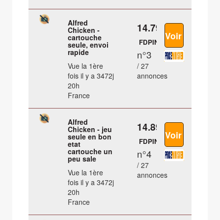
Alfred
14.79 €
Chicken -
cartouche
FDPIN
seule, envoi
rapide
n°3
Vue la 1ère
/ 27
fois il y a 3472j
annonces
20h
France
Alfred
14.89 €
Chicken - jeu
seule en bon
FDPIN
etat
cartouche un
n°4
peu sale
/ 27
Vue la 1ère
annonces
fois il y a 3472j
20h
France