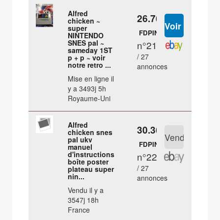
Alfred
26.76 €
chicken ~
super
FDPIN
NINTENDO
SNES pal ~
n°21
sameday 1ST
/ 27
p + p ~ voir
notre retro ...
annonces
Mise en ligne il
y a 3493j 5h
Royaume-Uni
Alfred
30.36 €
chicken snes
pal ukv
FDPIN
manuel
d'instructions
n°22
boîte poster
/ 27
plateau super
nin...
annonces
Vendu il y a
3547j 18h
France