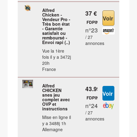
Alfred
37 €
Chicken -
Vendeur Pro -
FDPIN
Très bon état
- Garantie
n°23
satisfait ou
/ 27
remboursé -
Envoi rapi (..)
annonces
Vue la 1ère
fois il y a 3472j
20h
France
Alfred
43.99 €
CHICKEN
snes jeu
FDPIN
complet avec
OVP et
n°24
instructions
/ 27
Mise en ligne il
annonces
y a 3488j 1h
Allemagne