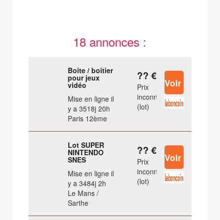
18 annonces :
Boite / boitier
?? €
pour jeux
vidéo
Prix
inconnu
Mise en ligne il
(lot)
y a 3518j 20h
Paris 12ème
Lot SUPER
?? €
NINTENDO
SNES
Prix
inconnu
Mise en ligne il
(lot)
y a 3484j 2h
Le Mans /
Sarthe