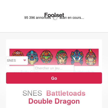
Foolset
95 396 annonces
scan en cours...
<<< Battle Clash
Battletoads in
Battlemaniacs >>>
SNES
Battletoads
Double Dragon