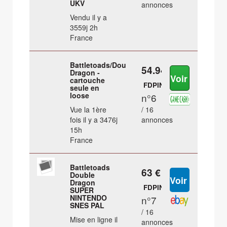
UKV
annonces
Vendu il y a
3559j 2h
France
Battletoads/Double
54.94 €
Dragon -
cartouche
FDPIN
seule en
loose
n°6
Vue la 1ère
/ 16
fois il y a 3476j
annonces
15h
France
Battletoads
63 €
Double
Dragon
FDPIN
SUPER
NINTENDO
n°7
SNES PAL
/ 16
Mise en ligne il
annonces