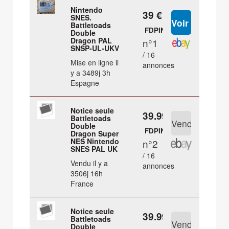
Nintendo
39 €
SNES.
Battletoads
FDPIN
Double
Dragon PAL
n°1
SNSP-UL-UKV
/ 16
Mise en ligne il
annonces
y a 3489j 3h
Espagne
Notice seule
39.99 €
Battletoads
Double
FDPIN
Dragon Super
NES Nintendo
n°2
SNES PAL UK
/ 16
Vendu il y a
annonces
3506j 16h
France
Notice seule
39.99 €
Battletoads
Double