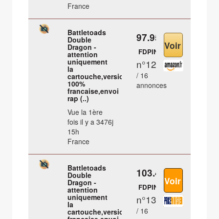
France
Battletoads
97.95 €
Double
Dragon -
FDPIN
attention
uniquement
n°12
la
/ 16
cartouche,version
100%
annonces
francaise,envoi
rap (..)
Vue la 1ère
fois il y a 3476j
15h
France
Battletoads
103.45 €
Double
Dragon -
FDPIN
attention
uniquement
n°13
la
/ 16
cartouche,version