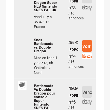
FDPIN
Dragon Super
NES Nintendo
n°3
SNES PAL UK
/ 16
Vendu il y a
annonces
3534j 21h
France
Snes
45 €
Battletoads
vs Double
FDPOUT
Dragon
n°4
Mise en ligne il
/ 16
y a 3518j 5h
annonces
Wattrelos /
Nord
Battletoads
49.9 €
Vs Double
Dragon pour
FDPIN
console
Super
n°5
Nintendo
/ 16
SNES PAL