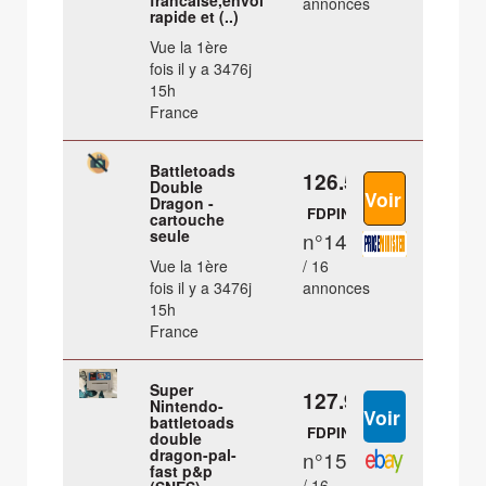
francaise,envoi
annonces
rapide et (..)
Vue la 1ère
fois il y a 3476j
15h
France
Battletoads
126.55 €
Double
Dragon -
FDPIN
cartouche
seule
n°14
Vue la 1ère
/ 16
fois il y a 3476j
annonces
15h
France
Super
127.94 €
Nintendo-
battletoads
FDPIN
double
dragon-pal-
n°15
fast p&p
/ 16