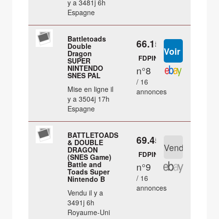
y a 3481j 6h
Espagne
Battletoads
66.15 €
Double
Dragon
FDPIN
SUPER
NINTENDO
n°8
SNES PAL
/ 16
Mise en ligne il
annonces
y a 3504j 17h
Espagne
BATTLETOADS
69.45 €
& DOUBLE
DRAGON
FDPIN
(SNES Game)
Battle and
n°9
Toads Super
/ 16
Nintendo B
annonces
Vendu il y a
3491j 6h
Royaume-Uni