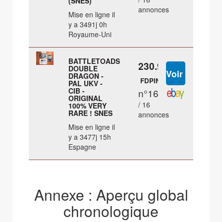
(SNES)
annonces
Mise en ligne il
y a 3491j 0h
Royaume-Uni
BATTLETOADS
230.95 €
DOUBLE
DRAGON -
FDPIN
PAL UKV -
CIB -
n°16
ORIGINAL
/ 16
100% VERY
RARE ! SNES
annonces
Mise en ligne il
y a 3477j 15h
Espagne
Annexe : Aperçu global
chronologique