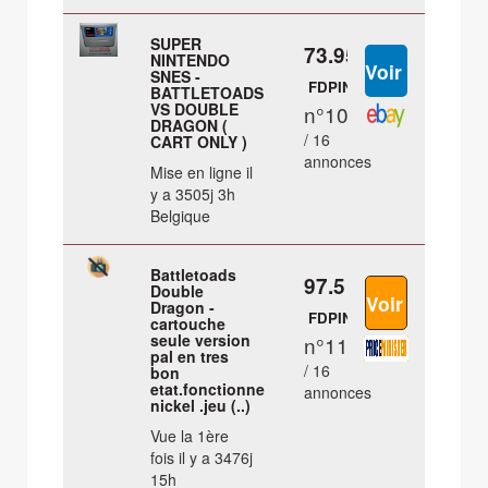
SUPER
73.95 €
NINTENDO
SNES -
FDPIN
BATTLETOADS
VS DOUBLE
n°10
DRAGON (
/ 16
CART ONLY )
annonces
Mise en ligne il
y a 3505j 3h
Belgique
Battletoads
97.5 €
Double
Dragon -
FDPIN
cartouche
seule version
n°11
pal en tres
/ 16
bon
etat.fonctionne
annonces
nickel .jeu (..)
Vue la 1ère
fois il y a 3476j
15h