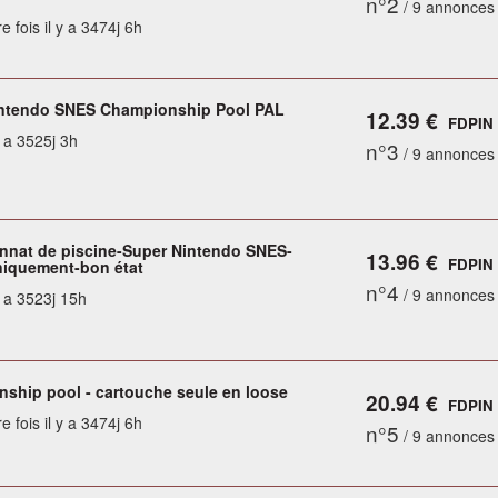
n°2
/ 9 annonces
e fois il y a 3474j 6h
ntendo SNES Championship Pool PAL
12.39 €
FDPIN
y a 3525j 3h
n°3
/ 9 annonces
nat de piscine-Super Nintendo SNES-
13.96 €
FDPIN
niquement-bon état
n°4
/ 9 annonces
y a 3523j 15h
ship pool - cartouche seule en loose
20.94 €
FDPIN
e fois il y a 3474j 6h
n°5
/ 9 annonces