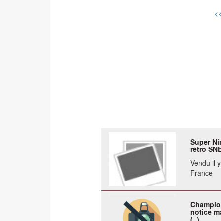
<<
Super Ni
rétro SN
Vendu il 
France
Champion
notice ma
(..)