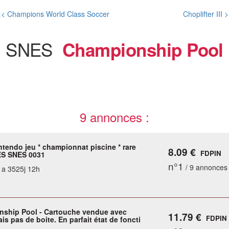
< Champions World Class Soccer
Choplifter III 
SNES
Championship Pool
9 annonces :
ntendo jeu * championnat piscine * rare
8.09 €
FDPIN
ES SNES 0031
n°1
/ 9 annonces
y a 3525j 12h
ship Pool - Cartouche vendue avec
11.79 €
FDPIN
is pas de boite. En parfait état de foncti