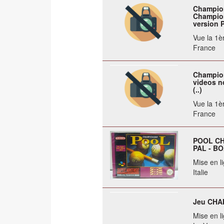
Champion
Champion
version Pa
Vue la 1èr
France
Champion
videos no
(..)
Vue la 1èr
France
POOL CH
PAL - B
Mise en li
Italie
Jeu CHA
Mise en li