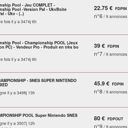
ship Pool - Jeu COMPLET -
22.75 €
FDPIN
ship Pool -Version Pal - UkvBoite
l - Ukv - (..)
n°6
/ 9 annonces
e fois il y a 3474j 6h
ship Pool - Championship POOL (Jeux
39 €
FDPIN
n PC) - Vendeur Pro - Produit en très bo
n°7
/ 9 annonces
e fois il y a 3474j 6h
AMPIONSHIP - SNES SUPER NINTENDO
45.9 €
FDPIN
OXED
n°8
/ 9 annonces
gne il y a 3498j 13h
MPIONSHIP POOL Super Nintendo SNES
80 €
FDPOUT
gne il y a 3507j 12h
n°9
/ 9 annonces