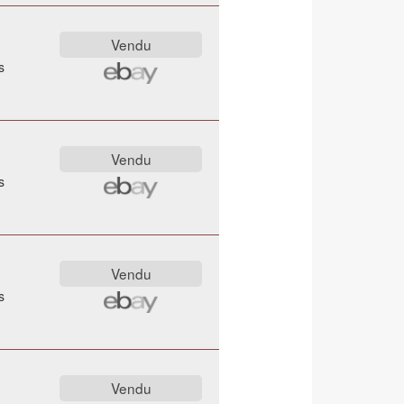
s
s
s