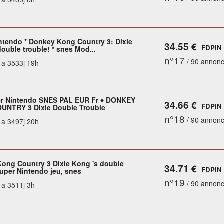
ntendo * Donkey Kong Country 3: Dixie
34.55 €
FDPIN
ouble trouble! * snes Mod...
n°17
/ 90 annon
y a 3533j 19h
r Nintendo SNES PAL EUR Fr ♦ DONKEY
34.66 €
FDPIN
NTRY 3 Dixie Double Trouble
n°18
/ 90 annon
y a 3497j 20h
ong Country 3 Dixie Kong 's double
34.71 €
FDPIN
super Nintendo jeu, snes
n°19
/ 90 annon
y a 3511j 3h