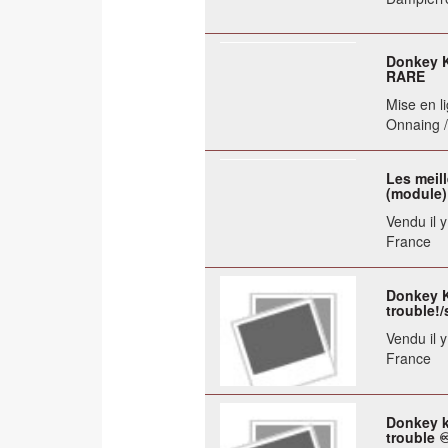
Donkey K
RARE
Mise en li
Onnaing /
Les meil
(module)
Vendu il 
France
Donkey K
trouble!/
Vendu il 
France
Donkey k
trouble 