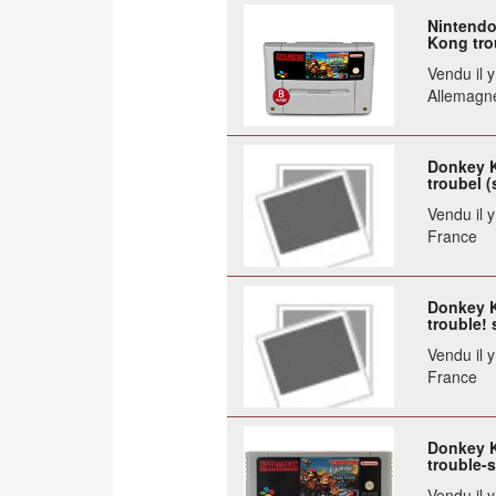
Nintendo
Kong tro
Vendu il 
Allemagn
Donkey K
troubel (
Vendu il 
France
Donkey K
trouble!
Vendu il 
France
Donkey K
trouble-
Vendu il 