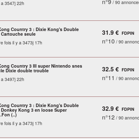
n°9
/ 90 annonce
y a 3547j 22h
ong Country 3 : Dixie Kong's Double
31.9 €
FDPIN
- Cartouche seule
n°10
/ 90 annon
e fois il y a 3473j 17h
ong Country 3 III super Nintendo snes
32.5 €
FDPIN
le Dixie double trouble
n°11
/ 90 annon
y a 3497j 22h
ong Country 3 : Dixie Kong's Double
32.9 €
FDPIN
- Donkey Kong 3 en loose Super
Fon (..)
n°12
/ 90 annon
e fois il y a 3473j 17h