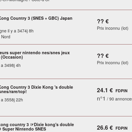
ong Country 3 (SNES + GBC) Japan
?? €
Prix inconnu (lot)
gne il y a 3474j 8h
 Nord
leurs super nintendo nes/snes jeux
?? €
 (Occasion)
Prix inconnu (lot)
y a 3498j 4h
ong Country 3 Dixie Kong 's double
24.1 €
FDPIN
snes/rare/top!
n°1
/ 90 annonce
y a 3558j 22h
ong country 3 ☞Dixie kong's double
26.6 €
FDPIN
♾ Super Nintendo SNES