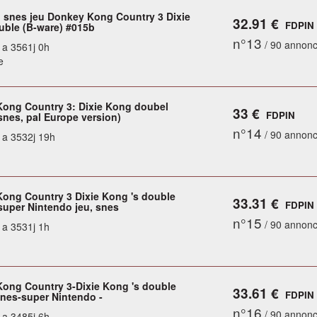
 snes jeu Donkey Kong Country 3 Dixie
32.91 €
FDPIN
uble (B-ware) #015b
n°13
/ 90 annon
y a 3561j 0h
e
ong Country 3: Dixie Kong doubel
33 €
FDPIN
snes, pal Europe version)
n°14
/ 90 annon
y a 3532j 19h
ong Country 3 Dixie Kong 's double
33.31 €
FDPIN
 super Nintendo jeu, snes
n°15
/ 90 annon
y a 3531j 1h
ong Country 3-Dixie Kong 's double
33.61 €
FDPIN
snes-super Nintendo -
n°16
/ 90 annon
y a 3485j 6h