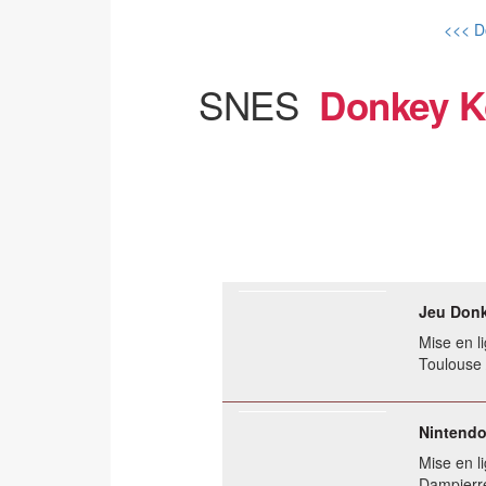
<<< D
SNES
Donkey Ko
Jeu Donk
Mise en li
Toulouse
Nintendo
Mise en li
Dampierr