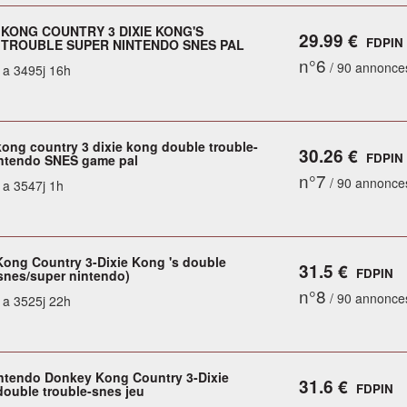
KONG COUNTRY 3 DIXIE KONG'S
29.99 €
FDPIN
TROUBLE SUPER NINTENDO SNES PAL
n°6
/ 90 annonce
y a 3495j 16h
ong country 3 dixie kong double trouble-
30.26 €
FDPIN
ntendo SNES game pal
n°7
/ 90 annonce
y a 3547j 1h
ong Country 3-Dixie Kong 's double
31.5 €
FDPIN
(snes/super nintendo)
n°8
/ 90 annonce
y a 3525j 22h
ntendo Donkey Kong Country 3-Dixie
31.6 €
FDPIN
double trouble-snes jeu