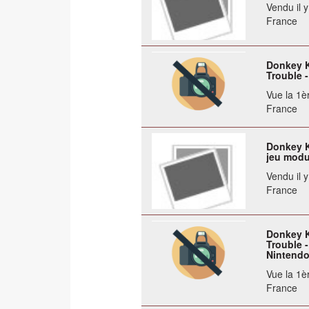
Vendu il 
France
Donkey K
Trouble 
Vue la 1èr
France
Donkey K
jeu modu
Vendu il 
France
Donkey K
Trouble 
Nintendo.
Vue la 1èr
France