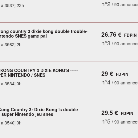
n°2
/ 90 annonce
y a 3537j 22h
ong country 3 dixie kong double trouble-
26.76 €
FDPIN
ntendo SNES game pal
n°3
/ 90 annonce
y a 3562j 2h
KONG COUNTRY 3 DIXIE KONG'S -----
29 €
FDPIN
PER NINTENDO / SNES
n°4
/ 90 annonce
y a 3534j 0h
ong Country 3: Dixie Kong 's double
29.5 €
FDPIN
- super Nintendo jeu snes
n°5
/ 90 annonce
y a 3540j 0h