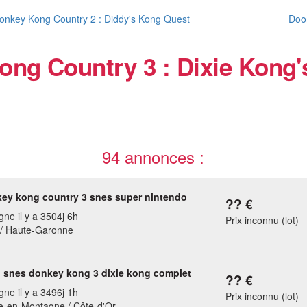
onkey Kong Country 2 : Diddy's Kong Quest
Doo
ng Country 3 : Dixie Kong'
94 annonces :
ey kong country 3 snes super nintendo
?? €
gne il y a 3504j 6h
Prix inconnu (lot)
 / Haute-Garonne
 snes donkey kong 3 dixie kong complet
?? €
gne il y a 3496j 1h
Prix inconnu (lot)
e-en-Montagne / Côte-d'Or