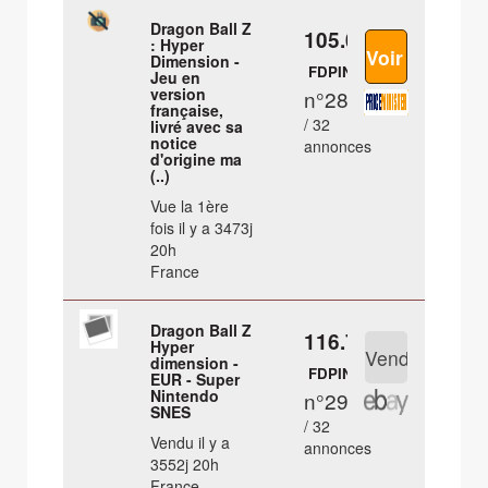
Dragon Ball Z
105.05 €
: Hyper
Dimension -
FDPIN
Jeu en
version
n°28
française,
/ 32
livré avec sa
notice
annonces
d'origine ma
(..)
Vue la 1ère
fois il y a 3473j
20h
France
Dragon Ball Z
116.7 €
Hyper
dimension -
FDPIN
EUR - Super
Nintendo
n°29
SNES
/ 32
Vendu il y a
annonces
3552j 20h
France