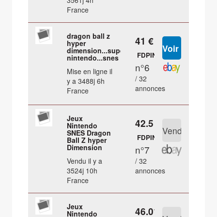
3561j 4h
France
dragon ball z
41 €
hyper
dimension...super
FDPIN
nintendo...snes
n°6
Mise en ligne il
/ 32
y a 3488j 6h
annonces
France
Jeux
42.5 €
Nintendo
SNES Dragon
FDPIN
Ball Z hyper
Dimension
n°7
Vendu il y a
/ 32
3524j 10h
annonces
France
Jeux
46.01 €
Nintendo