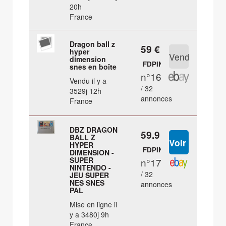
20h
France
Dragon ball z
59 €
hyper
dimension
FDPIN
snes en boîte
n°16
Vendu il y a
/ 32
3529j 12h
annonces
France
DBZ DRAGON
59.9 €
BALL Z
HYPER
FDPIN
DIMENSION -
SUPER
n°17
NINTENDO -
/ 32
JEU SUPER
NES SNES
annonces
PAL
Mise en ligne il
y a 3480j 9h
France