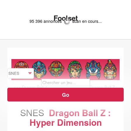
Foolset
95 396 annonces
scan en cours...
<<< Dragon Ball Z
Dragon Ball Z :
La Legende Saien >>>
SNES
Dragon Ball Z :
Hyper Dimension