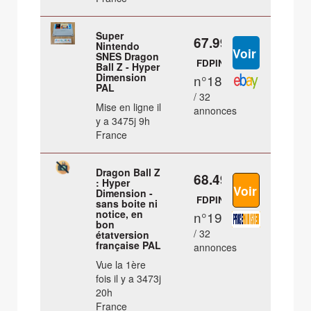
Super
67.99 €
Nintendo
SNES Dragon
FDPIN
Ball Z - Hyper
Dimension
n°18
PAL
/ 32
Mise en ligne il
annonces
y a 3475j 9h
France
Dragon Ball Z
68.49 €
: Hyper
Dimension -
FDPIN
sans boite ni
notice, en
n°19
bon
/ 32
étatversion
française PAL
annonces
Vue la 1ère
fois il y a 3473j
20h
France