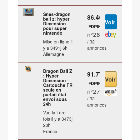
Snes-dragon
86.45 €
ball z: hyper
Dimension
FDPIN
pour super
nintendo
n°26
Mise en ligne il
/ 32
y a 3491j 6h
annonces
Allemagne
Dragon Ball Z
91.77 €
: Hyper
Dimension -
FDPIN
Cartouche FR
seule en
n°27
parfait état -
/ 32
envoi sous
24h
annonces
Vue la 1ère
fois il y a 3473j
20h
France