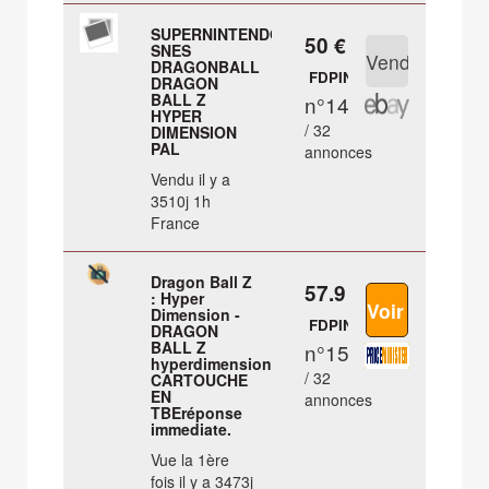
SUPERNINTENDO
50 €
SNES
DRAGONBALL
FDPIN
DRAGON
BALL Z
n°14
HYPER
/ 32
DIMENSION
PAL
annonces
Vendu il y a
3510j 1h
France
Dragon Ball Z
57.9 €
: Hyper
Dimension -
FDPIN
DRAGON
BALL Z
n°15
hyperdimension
/ 32
CARTOUCHE
EN
annonces
TBEréponse
immediate.
Vue la 1ère
fois il y a 3473j