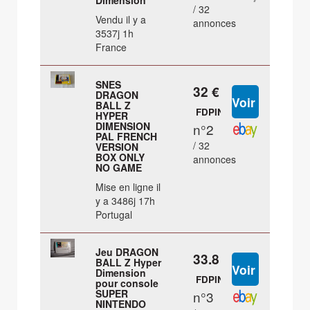
Dimension
/ 32
Vendu il y a
annonces
3537j 1h
France
SNES
32 €
DRAGON
BALL Z
FDPIN
HYPER
DIMENSION
n°2
PAL FRENCH
/ 32
VERSION
BOX ONLY
annonces
NO GAME
Mise en ligne il
y a 3486j 17h
Portugal
Jeu DRAGON
33.8 €
BALL Z Hyper
Dimension
FDPIN
pour console
SUPER
n°3
NINTENDO