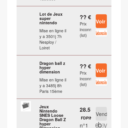
Lot de Jeux
?? €
super
nintendo
Prix
inconnu
Mise en ligne il
(lot)
y a 3501j 7h
Nesploy /
Loiret
Dragon ball z
?? €
hyper
dimension
Prix
inconnu
Mise en ligne il
(lot)
y a 3485j 8h
Paris 15ème
Jeux
28.5 €
Nintendo
SNES Loose
FDPIN
Dragon Ball Z
hyper
n°1