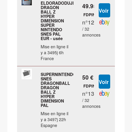
ELDORADODUJEU
49.95 €
DRAGON
BALL Z
FDPIN
HYPER
DIMENSION
n°12
SUPER
/ 32
NINTENDO
SNES PAL
annonces
EUR - usée
Mise en ligne il
y a 3495j 6h
France
SUPERNINTENDO
50 €
SNES
DRAGONBALL
FDPIN
DRAGON
BALL Z
n°13
HYPER
/ 32
DIMENSION
PAL
annonces
Mise en ligne il
y a 3497j 22h
Espagne