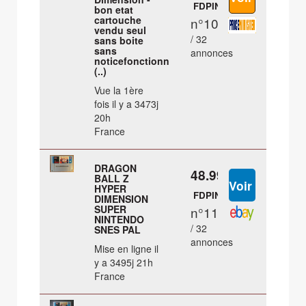
FDPIN
bon etat
cartouche
n°10
vendu seul
/ 32
sans boite
sans
annonces
noticefonctionn
(..)
Vue la 1ère
fois il y a 3473j
20h
France
DRAGON
48.99 €
BALL Z
HYPER
FDPIN
DIMENSION
SUPER
n°11
NINTENDO
/ 32
SNES PAL
annonces
Mise en ligne il
y a 3495j 21h
France