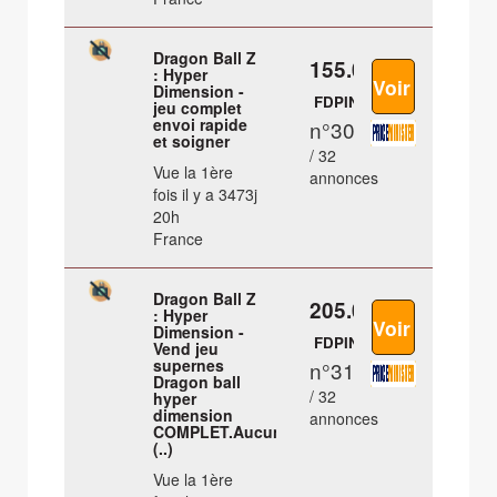
Dragon Ball Z
155.05 €
: Hyper
Dimension -
FDPIN
jeu complet
envoi rapide
n°30
et soigner
/ 32
Vue la 1ère
annonces
fois il y a 3473j
20h
France
Dragon Ball Z
205.05 €
: Hyper
Dimension -
FDPIN
Vend jeu
supernes
n°31
Dragon ball
/ 32
hyper
dimension
annonces
COMPLET.Aucune
(..)
Vue la 1ère