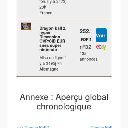
fois il y a 3473j
20h
France
Dragon ball z:
252.99 €
hyper
Dimension
FDPIN
OVP/CIB EUR
snes super
n°32
nintendo
/ 32
Mise en ligne il
annonces
y a 3495j 7h
Allemagne
Annexe : Aperçu global
chronologique
<<< Dragon Ball Z
Dragon Ball