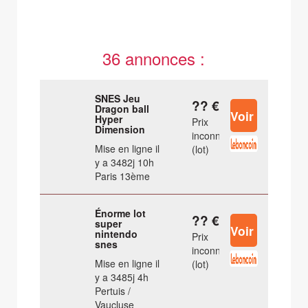
36 annonces :
SNES Jeu
?? €
Dragon ball
Hyper
Prix
Dimension
inconnu
Mise en ligne il
(lot)
y a 3482j 10h
Paris 13ème
Énorme lot
?? €
super
nintendo
Prix
snes
inconnu
Mise en ligne il
(lot)
y a 3485j 4h
Pertuis /
Vaucluse