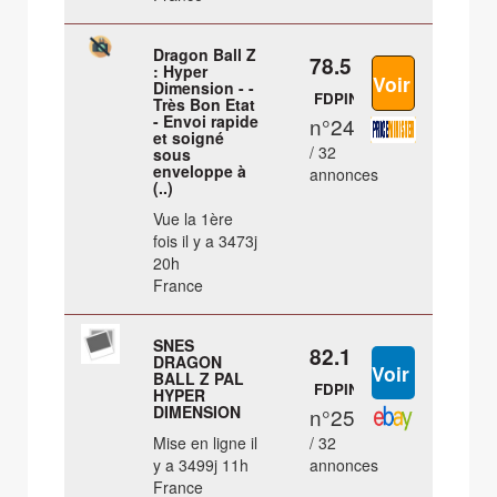
Dragon Ball Z
78.5 €
: Hyper
Dimension - -
FDPIN
Très Bon Etat
- Envoi rapide
n°24
et soigné
/ 32
sous
enveloppe à
annonces
(..)
Vue la 1ère
fois il y a 3473j
20h
France
SNES
82.1 €
DRAGON
BALL Z PAL
FDPIN
HYPER
DIMENSION
n°25
Mise en ligne il
/ 32
y a 3499j 11h
annonces
France