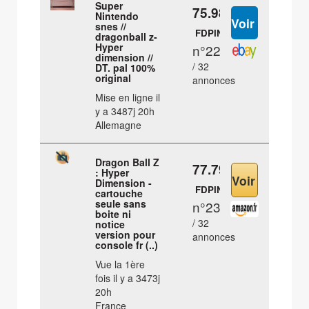
Super
75.98 €
Nintendo
snes //
FDPIN
dragonball z-
Hyper
n°22
dimension //
/ 32
DT. pal 100%
original
annonces
Mise en ligne il
y a 3487j 20h
Allemagne
Dragon Ball Z
77.79 €
: Hyper
Dimension -
FDPIN
cartouche
seule sans
n°23
boite ni
/ 32
notice
version pour
annonces
console fr (..)
Vue la 1ère
fois il y a 3473j
20h
France