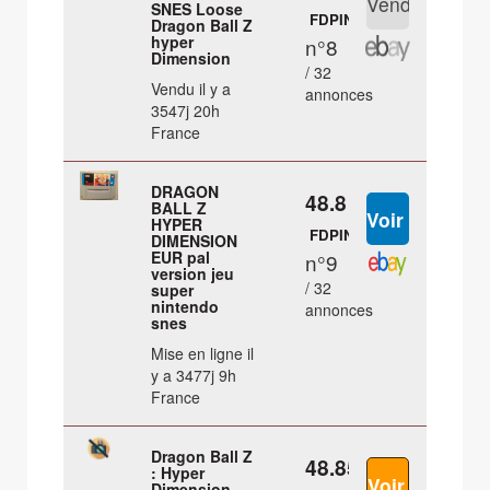
SNES Loose
FDPIN
Dragon Ball Z
hyper
n°8
Dimension
/ 32
Vendu il y a
annonces
3547j 20h
France
DRAGON
48.8 €
BALL Z
HYPER
FDPIN
DIMENSION
EUR pal
n°9
version jeu
/ 32
super
nintendo
annonces
snes
Mise en ligne il
y a 3477j 9h
France
Dragon Ball Z
48.85 €
: Hyper
Dimension -