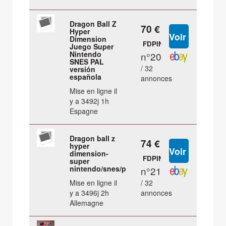
Dragon Ball Z
70 €
Hyper
Dimension
FDPIN
Juego Super
Nintendo
n°20
SNES PAL
/ 32
versión
española
annonces
Mise en ligne il
y a 3492j 1h
Espagne
Dragon ball z
74 €
hyper
dimension-
FDPIN
super
nintendo/snes/pal/m8
n°21
Mise en ligne il
/ 32
y a 3496j 2h
annonces
Allemagne