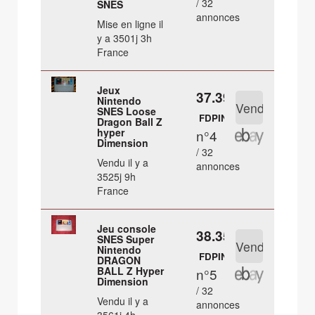
/ 32
SNES
annonces
Mise en ligne il
y a 3501j 3h
France
Jeux
37.39 €
Nintendo
SNES Loose
FDPIN
Dragon Ball Z
hyper
n°4
Dimension
/ 32
Vendu il y a
annonces
3525j 9h
France
Jeu console
38.35 €
SNES Super
Nintendo
FDPIN
DRAGON
BALL Z Hyper
n°5
Dimension
/ 32
Vendu il y a
annonces